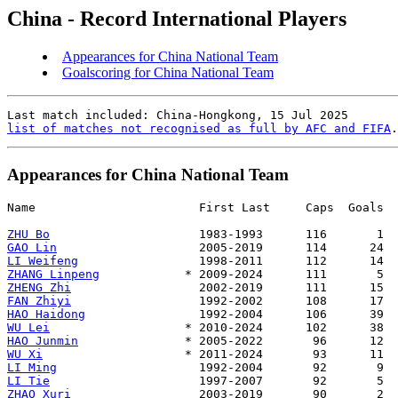
China - Record International Players
Appearances for China National Team
Goalscoring for China National Team
list of matches not recognised as full by AFC and FIFA
Appearances for China National Team
Name                       First Last     Caps  Goals

ZHU Bo
GAO Lin
LI Weifeng
ZHANG Linpeng
ZHENG Zhi
FAN Zhiyi
HAO Haidong
WU Lei
HAO Junmin
WU Xi
LI Ming
LI Tie
ZHAO Xuri