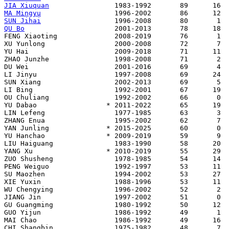
JIA Xiuquan
MA Mingyu
SUN Jihai
QU Bo
                      2001-2013       78      18

FENG Xiaoting              2008-2019       76       1

XU Yunlong                 2000-2008       72       7

YU Hai                     2009-2018       71      11

ZHAO Junzhe                1998-2008       71       2

DU Wei                     2001-2016       69       4

LI Jinyu                   1997-2008       69      24

SUN Xiang                  2002-2013       69       5

LI Bing                    1992-2001       67      19

OU Chuliang                1992-2002       66       0

YU Dabao                 * 2011-2022       65      19

LIN Lefeng                 1977-1985       63       3

ZHANG Enua                 1995-2002       62       7

YAN Junling              * 2015-2025       60       0 

YU Hanchao               * 2009-2019       59       9

LIU Haiguang               1983-1990       58      20

YANG Xu                  * 2010-2019       55      29

ZUO Shusheng               1978-1985       54      14

PENG Weiguo                1992-1997       53      11

SU Maozhen                 1994-2002       53      27

XIE Yuxin                  1988-1996       53      11

WU Chengying               1996-2002       52       2

JIANG Jin                  1997-2002       51       0

GU Guangming               1980-1992       50      12

GUO Yijun                  1986-1992       49       1

MAI Chao                   1986-1992       49      16

CHI Shangbin               1975-1982       48       7
