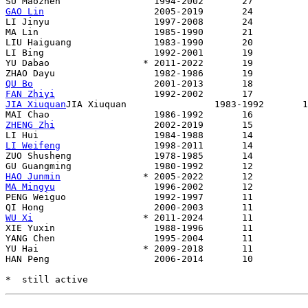
GAO Lin
                    2005-2019       24

LI Jinyu                   1997-2008       24

MA Lin                     1985-1990       21

LIU Haiguang               1983-1990       20

LI Bing                    1992-2001       19

YU Dabao                 * 2011-2022       19

QU Bo
FAN Zhiyi
JIA Xiuquan
JIA Xiuquan                1983-1992       1
ZHENG Zhi
                  2002-2019       15

LI Weifeng
                 1998-2011       14

ZUO Shusheng               1978-1985       14

HAO Junmin
MA Mingyu
                  1996-2002       12

PENG Weiguo                1992-1997       11

WU Xi
                    * 2011-2024       11

XIE Yuxin                  1988-1996       11

YANG Chen                  1995-2004       11

YU Hai                   * 2009-2018       11

HAN Peng                   2006-2014       10
