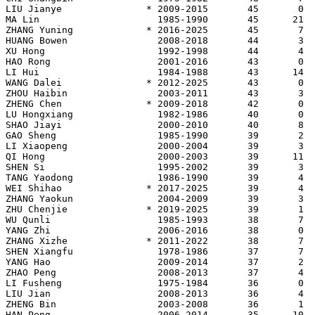
LIU Jianye               * 2009-2015       45       0

MA Lin                     1985-1990       45      21

ZHANG Yuning             * 2016-2025       45       7

HUANG Bowen                2008-2018       44       3

XU Hong                    1992-1998       44       4

HAO Rong                   2001-2016       43       0

LI Hui                     1984-1988       43      14

WANG Dalei               * 2012-2025       43       0

ZHOU Haibin                2003-2011       43       3

ZHENG Chen               * 2009-2018       42       0

LU Hongxiang               1982-1986       40       0

SHAO Jiayi                 2000-2010       40       8

GAO Sheng                  1985-1990       39       2

LI Xiaopeng                2000-2004       39       3

QI Hong                    2000-2003       39      11

SHEN Si                    1995-2002       39       3

TANG Yaodong               1986-1990       39       4

WEI Shihao               * 2017-2025       39       4

ZHANG Yaokun               2004-2009       39       3

ZHU Chenjie              * 2019-2025       39       1

WU Qunli                   1985-1993       38       7

YANG Zhi                   2006-2016       38       0

ZHANG Xizhe              * 2011-2022       38       7

SHEN Xiangfu               1978-1986       37       7

YANG Hao                   2009-2014       37       2

ZHAO Peng                  2008-2013       37       4

LI Fusheng                 1975-1984       36       0

LIU Jian                   2008-2013       36       4

ZHENG Bin                  2003-2008       36       1

HAN Peng                   2006-2014       35      10
