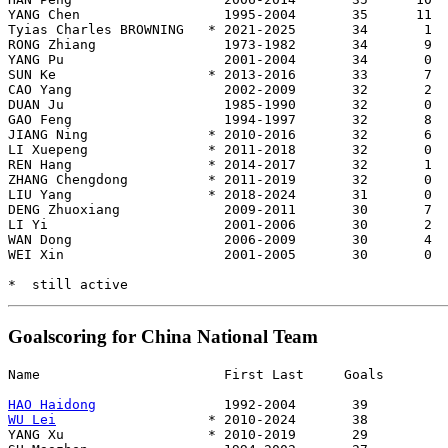
YANG Chen                  1995-2004       35      11

Tyias Charles BROWNING   * 2021-2025       34       1

RONG Zhiang                1973-1982       34       9

YANG Pu                    2001-2004       34       0

SUN Ke                   * 2013-2016       33       7

CAO Yang                   2002-2009       32       2

DUAN Ju                    1985-1990       32       0

GAO Feng                   1994-1997       32       8

JIANG Ning               * 2010-2016       32       6

LI Xuepeng               * 2011-2018       32       0

REN Hang                 * 2014-2017       32       1

ZHANG Chengdong          * 2011-2019       32       0

LIU Yang                 * 2018-2024       31       0

DENG Zhuoxiang             2009-2011       30       7

LI Yi                      2001-2006       30       2

WAN Dong                   2006-2009       30       4

WEI Xin                    2001-2005       30       0

Goalscoring for China National Team
Name                       First Last     Goals

HAO Haidong
WU Lei
                   * 2010-2024       38

YANG Xu                  * 2010-2019       29
