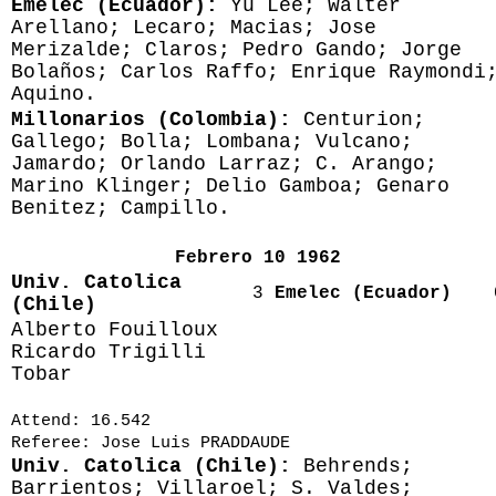
Emelec (Ecuador):
Yu Lee; Walter
Arellano; Lecaro; Macias; Jose
Merizalde; Claros; Pedro Gando; Jorge
Bolaños; Carlos Raffo; Enrique Raymondi
Aquino.
Millonarios (Colombia):
Centurion;
Gallego; Bolla; Lombana; Vulcano;
Jamardo; Orlando Larraz; C. Arango;
Marino Klinger; Delio Gamboa; Genaro
Benitez; Campillo.
Febrero 10 1962
Univ. Catolica
3
Emelec (Ecuador)
(Chile)
Alberto Fouilloux
Ricardo Trigilli
Tobar
Attend: 16.542
Referee: Jose Luis PRADDAUDE
Univ. Catolica (Chile):
Behrends;
Barrientos; Villaroel; S. Valdes;