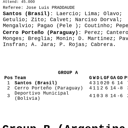
Attend: 45.000
Referee: Jose Luis PRADDAUDE
Santos (Brasil):
Laercio; Lima; Olavo;
Getulio; Zito; Calvet; Narciso Dorval;
Mengalvio; Pagao (Pele ); Coutinho; Pep
Cerro Porteño (Paraguay):
Perez; Canter
Monges; Breglia; Monin; D. Martinez; Pa
Insfran; A. Jara; P. Rojas; Cabrera.
GROUP A
Pos
Team
G
W
D
L
GF
GA
GD
P
1
Santos (Brasil)
4
3
1
0
20
6
14
2
Cerro Porteño (Paraguay)
4
1
1
2
6
14
-8
Deportivo Municipal
3
4
1
0
3
8
14
-6
(Bolivia)