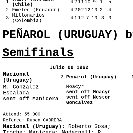
1
4
2
1
1
10
9
1
5
(Chile)
2
Emelec (Ecuador)
4
2
0
2
12
10
2
4
Millonarios
3
4
1
1
2
7
10
-3
3
(Colombia)
PEÑAROL (URUGUAY) b
Semifinals
Julio 08 1962
Nacional
2
Peñarol (Uruguay)
(Uruguay)
R. Gonzalez
Moacyr
sent off Moacyr
Escalada
sent off Nestor
sent off Manicera
Goncalvez
Attend: 55.000
Referee: Ruben CABRERA
Nacional (Uruguay):
Roberto Sosa;
Troche; Manicera; Modernell; R.