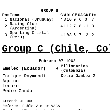
GROUP B
Pos
Team
G
W
D
L
GF
GA
GD
Pts
1
Nacional (Uruguay)
4
3
1
0
9
6
3
7
Racing Club
2
4
1
1
2
7
8
-1
3
(Argentina)
Sporting Cristal
3
4
1
0
3
5
7
-2
2
(Peru)
Group C (Chile, Co
Febrero 07 1962
Millonarios
Emelec (Ecuador)
4
(Colombia)
Enrique Raymondi
Delio Gamboa 2
Aquino
Lecaro
Pedro Gando
Attend: 40.000
Referee: Pablo Victor VAGA