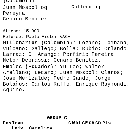
(Colombia)
Juan Moscol og
Gallego og
Pereyra
Genaro Benitez
Attend: 15.000
Referee: Pablo Victor VAGA
Millonarios (Colombia):
Lozano; Lombana
Vulcano; Gallego; Bolla; Rubio; Orlando
Larraz; C. Arango; Porfirio Pereira
Neto; Debrassi; Genaro Benitez.
Emelec (Ecuador):
Yu Lee; Walter
Arellano; Lecaro; Juan Moscol; Claros;
Jose Merizalde; Pedro Gando; Jorge
Bolaños; Carlos Raffo; Enrique Raymondi
Aquino.
GROUP C
Pos
Team
G
W
D
L
GF
GA
GD
Pts
Univ. Catolica