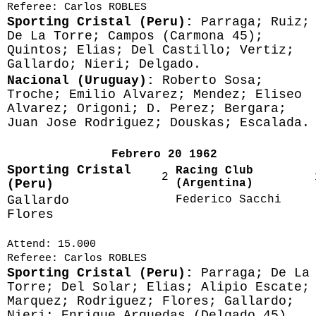
Referee: Carlos ROBLES
Sporting Cristal (Peru):
Parraga; Ruiz;
De La Torre; Campos (Carmona 45);
Quintos; Elias; Del Castillo; Vertiz;
Gallardo; Nieri; Delgado.
Nacional (Uruguay):
Roberto Sosa;
Troche; Emilio Alvarez; Mendez; Eliseo
Alvarez; Origoni; D. Perez; Bergara;
Juan Jose Rodriguez; Douskas; Escalada.
Febrero 20 1962
Sporting Cristal
Racing Club
2
(Peru)
(Argentina)
Gallardo
Federico Sacchi
Flores
Attend: 15.000
Referee: Carlos ROBLES
Sporting Cristal (Peru):
Parraga; De La
Torre; Del Solar; Elias; Alipio Escate;
Marquez; Rodriguez; Flores; Gallardo;
Nieri; Enrique Arguedas (Delgado 45).