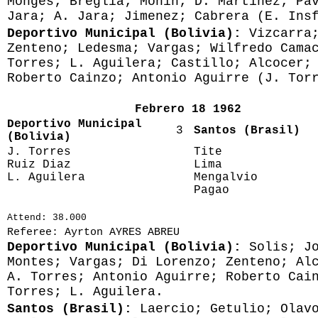
Monges; Breglia; Monin; D. Martinez; Pa
Jara; A. Jara; Jimenez; Cabrera (E. Ins
Deportivo Municipal (Bolivia):
Vizcarra
Zenteno; Ledesma; Vargas; Wilfredo Cama
Torres; L. Aguilera; Castillo; Alcocer;
Roberto Cainzo; Antonio Aguirre (J. Tor
Febrero 18 1962
Deportivo Municipal
3
Santos (Brasil)
(Bolivia)
J. Torres
Tite
Ruiz Diaz
Lima
L. Aguilera
Mengalvio
Pagao
Attend: 38.000
Referee: Ayrton AYRES ABREU
Deportivo Municipal (Bolivia):
Solis; J
Montes; Vargas; Di Lorenzo; Zenteno; Al
A. Torres; Antonio Aguirre; Roberto Cai
Torres; L. Aguilera.
Santos (Brasil):
Laercio; Getulio; Olav