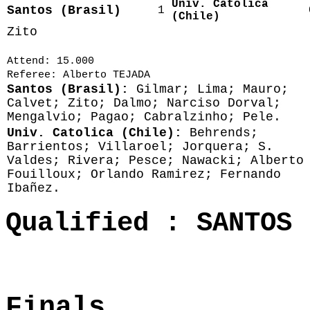
Univ. Catolica
Santos (Brasil)
1
(Chile)
Zito
Attend: 15.000
Referee: Alberto TEJADA
Santos (Brasil):
Gilmar; Lima; Mauro;
Calvet; Zito; Dalmo; Narciso Dorval;
Mengalvio; Pagao; Cabralzinho; Pele.
Univ. Catolica (Chile):
Behrends;
Barrientos; Villaroel; Jorquera; S.
Valdes; Rivera; Pesce; Nawacki; Alberto
Fouilloux; Orlando Ramirez; Fernando
Ibañez.
Qualified : SANTOS 
Fina
ls