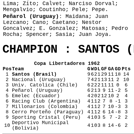
Lima; Zito; Calvet; Narciso Dorval;
Mengalvio; Coutinho; Pele; Pepe.
Peñarol (Uruguay):
Maidana; Juan
Lezcano; Cano; Caetano; Nestor
Goncalvez; E. Gonzalez; Matosas; Pedro
Rocha; Spencer; Sasia; Juan Joya.
CHAMPION : SANTOS (
Copa Libertadores 1962
Pos
Team
G
W
D
L
GF
GA
GD
Pts
1
Santos (Brasil)
9
6
2
1
29
11
18
14
2
Nacional (Uruguay)
7
4
2
1
13
11
2
10
3
Univ. Catolica (Chile)
6
2
2
2
11
11
0
6
4
Peñarol (Uruguay)
6
2
1
3
9
11
-2
5
5
Emelec (Ecuador)
4
2
0
2
12
10
2
4
6
Racing Club (Argentina)
4
1
1
2
7
8
-1
3
7
Millonarios (Colombia)
4
1
1
2
7
10
-3
3
8
Cerro Porteño (Paraguay)
4
1
1
2
6
14
-8
3
9
Sporting Cristal (Peru)
4
1
0
3
5
7
-2
2
Deportivo Municipal
10
4
1
0
3
8
14
-6
2
(Bolivia)