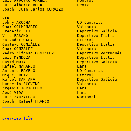
Luis Alberto VARELA             Peñarol

Luis Alberto VERA               Fénix

Coach: Juan Carlos CORAZZO

VEN

Johny AROCHA                    UD Canarias

Omar COLMENARES                 Valencia

Frederic ELIE                   Deportivo Galicia

Vito FASANO                     Deportivo Italia

Salvador GALA                   Litoral

Gustavo GONZÁLEZ                Deportivo Italia

Omar GONZÁLEZ                   Valencia

Pedro Alfonso GONZÁLEZ          Deportivo Portugués

Luis MENDOZA                    Deportivo Italia

David MOTA                      Deportivo Galicia

Rafael NARANJO                  Lara

Antonio RAVELO                  UD Canarias

Miguel RUIZ                     Litoral

Rafael SANTANA                  Deportivo Galicia

Humberto SCOVINO                Valencia

Argenis TORTOLERO               Lara

José VIDAL                      Lara

Luis ZARZALEJO                  Nacional

Coach: Rafael FRANCO
overview file