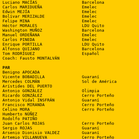
Luciano MACÍAS                  Barcelona

Carlos MARIDUEÑA                Emelec

Edwin MEJÍA                     Emelec

Bolívar MERIZALDE               Emelec

Felipe MINA                     Emelec

Héctor MORALES                  LDU Quito

Washington MUÑOZ                Barcelona

Manuel ORDEÑANA                 Emelec

Carlos PINEDA                   Emelec

Enrique PORTILLA                LDU Quito

Alfonso QUIJANO                 Barcelona

Tom RODRÍGUEZ                   Español

Coach: Fausto MONTALVÁN

PAR

Benigno APOCADA

Vicente BOBADILLA               Guaraní

Mercedes COLMÁN                 Sol de América

Arístides DEL PUERTO

Antonio GONZÁLEZ                Olimpia

Ricardo GONZÁLEZ                Cerro Porteño

Antonio Vidal INSFRÁN           Guaraní

Francisco MIRANDA               Cerro Porteño

Celino MORA                     Cerro Porteño

Humberto NÚÑEZ

Rodolfo PATIÑO

Juan Carlos ROJAS               Cerro Porteño

Sergio ROJAS                    Guaraní

Arsenio Dionisio VALDEZ         Guaraní

Artemio VILLANUEVA              Cerro Porteño
