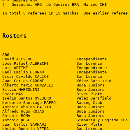
4 - Ramírez PAR

2 - Goicochea ARG, de Queiroz BRA, Marino CHI

In total 5 referees in 15 matches. One earlier referee 
Rosters
ARG

David ACEVEDO                   Independiente

José Rafael ALBRECHT            San Lorenzo

Luis ARTIME                     Independiente

Raúl Emilio BERNAO              Independiente

Oscar Osvaldo CALICS            San Lorenzo

Juan Carlos CARONE              Vélez Sarsfield

Alberto Mario GONZÁLEZ          Boca Juniors

Silvio MARZOLINI                Boca Juniors

Oscar MAS                       River Plate

Iselín Santos OVEJERO           Vélez Sarsfield

Norberto Santiago RAFFO         Racing Club

Antonio Ubaldo RATTIN           Boca Juniors

Alfredo Hugo ROJAS              Boca Juniors

Antonio ROMA                    Boca Juniors

Antonio ROSL                    Gimnasia y Esgrima (La 
Juan Carlos SARNARI             River Plate

Héctor Rodolfo VEIRA            San Lorenzo
