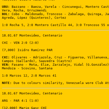
URU:
 Bazzano - Baeza, Varela - Cincunegui, Montero Cast
BOL:
 Cobo - Maldonado, Troncoso - Zabalaga, Quiroga, Ja
Agreda, López (Quinteros), Cortez

1:0 Rocha 5, 2:0 Montero Castillo 44, 3:0 Troncoso 55 o
18.01.67 Montevideo, Centenario 

CHI - VEN 2:0 (2:0)

(7,000) Isidro Ramírez PAR 

CHI:
 Olivares - Adriazola, Cruz - Figueroa, Villanueva,
VEN:
 Fasano - Mota, Elie, Zarzalejo, Vidal (G.González)
Mendoza - Scovino, Santana

1:0 Marcos 12, 2:0 Marcos 41

NOTE:
 Due to colours similarity, Venezuela wore Club At
18.01.67 Montevideo, Centenario 

ARG - PAR 4:1 (1:0) 

(12,000) Mario Gasc CHI 
