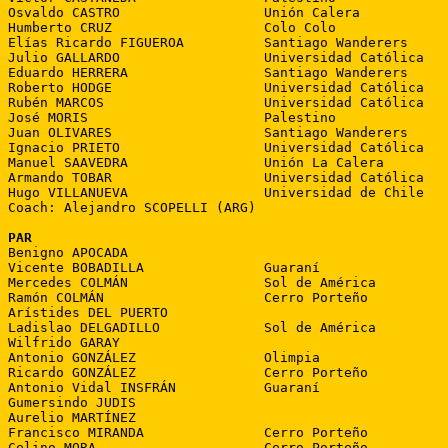
Osvaldo CASTRO                  Unión Calera

Humberto CRUZ                   Colo Colo

Elías Ricardo FIGUEROA          Santiago Wanderers

Julio GALLARDO                  Universidad Católica

Eduardo HERRERA                 Santiago Wanderers

Roberto HODGE                   Universidad Católica

Rubén MARCOS                    Universidad Católica

José MORIS                      Palestino

Juan OLIVARES                   Santiago Wanderers

Ignacio PRIETO                  Universidad Católica

Manuel SAAVEDRA                 Unión La Calera

Armando TOBAR                   Universidad Católica

Hugo VILLANUEVA                 Universidad de Chile

Coach: Alejandro SCOPELLI (ARG)

PAR

Benigno APOCADA

Vicente BOBADILLA               Guaraní

Mercedes COLMÁN                 Sol de América

Ramón COLMÁN                    Cerro Porteño

Arístides DEL PUERTO

Ladislao DELGADILLO             Sol de América

Wilfrido GARAY

Antonio GONZÁLEZ                Olimpia

Ricardo GONZÁLEZ                Cerro Porteño

Antonio Vidal INSFRÁN           Guaraní

Gumersindo JUDIS

Aurelio MARTÍNEZ

Francisco MIRANDA               Cerro Porteño

Celino MORA                     Cerro Porteño
