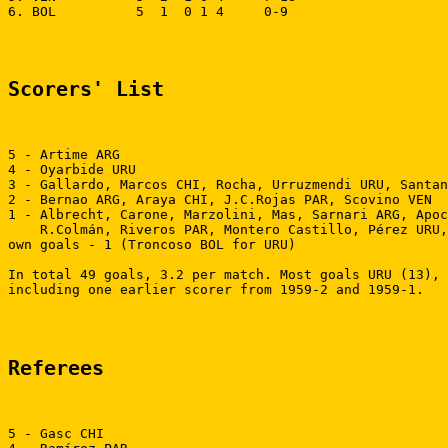
6. BOL          5  1  0 1 4     0-9

Scorers' List
5 - Artime ARG

4 - Oyarbide URU

3 - Gallardo, Marcos CHI, Rocha, Urruzmendi URU, Santan
2 - Bernao ARG, Araya CHI, J.C.Rojas PAR, Scovino VEN

1 - Albrecht, Carone, Marzolini, Mas, Sarnari ARG, Apoc
    R.Colmán, Riveros PAR, Montero Castillo, Pérez URU,
own goals - 1 (Troncoso BOL for URU)

In total 49 goals, 3.2 per match. Most goals URU (13), 
including one earlier scorer from 1959-2 and 1959-1.

Referees
5 - Gasc CHI
