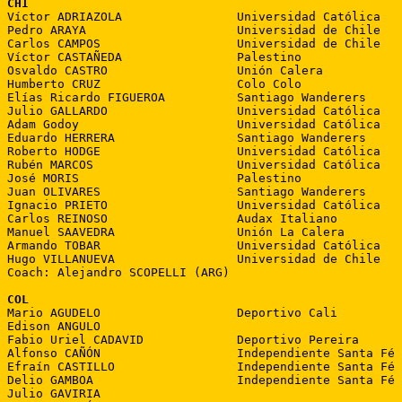
CHI

Víctor ADRIAZOLA                Universidad Católica

Pedro ARAYA                     Universidad de Chile

Carlos CAMPOS                   Universidad de Chile

Víctor CASTAÑEDA                Palestino

Osvaldo CASTRO                  Unión Calera

Humberto CRUZ                   Colo Colo

Elías Ricardo FIGUEROA          Santiago Wanderers

Julio GALLARDO                  Universidad Católica

Adam Godoy                      Universidad Católica

Eduardo HERRERA                 Santiago Wanderers

Roberto HODGE                   Universidad Católica

Rubén MARCOS                    Universidad Católica

José MORIS                      Palestino

Juan OLIVARES                   Santiago Wanderers

Ignacio PRIETO                  Universidad Católica

Carlos REINOSO                  Audax Italiano

Manuel SAAVEDRA                 Unión La Calera

Armando TOBAR                   Universidad Católica

Hugo VILLANUEVA                 Universidad de Chile

Coach: Alejandro SCOPELLI (ARG)

COL

Mario AGUDELO                   Deportivo Cali

Edison ANGULO

Fabio Uriel CADAVID             Deportivo Pereira

Alfonso CAÑÓN                   Independiente Santa Fé

Efraín CASTILLO                 Independiente Santa Fé

Delio GAMBOA                    Independiente Santa Fé

Julio GAVIRIA
