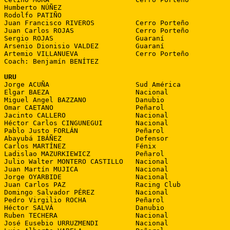
Humberto NÚÑEZ

Rodolfo PATIÑO

Juan Francisco RIVEROS          Cerro Porteño

Juan Carlos ROJAS               Cerro Porteño

Sergio ROJAS                    Guaraní

Arsenio Dionisio VALDEZ         Guaraní

Artemio VILLANUEVA              Cerro Porteño

Coach: Benjamín BENÍTEZ

URU

Jorge ACUÑA                     Sud América

Elgar BAEZA                     Nacional

Miguel Angel BAZZANO            Danubio

Omar CAETANO                    Peñarol

Jacinto CALLERO                 Nacional

Héctor Carlos CINGUNEGUI        Nacional

Pablo Justo FORLÁN              Peñarol

Abayubá IBÁÑEZ                  Defensor

Carlos MARTÍNEZ                 Fénix

Ladislao MAZURKIEWICZ           Peñarol

Julio Walter MONTERO CASTILLO   Nacional

Juan Martín MUJICA              Nacional

Jorge OYARBIDE                  Nacional

Juan Carlos PAZ                 Racing Club

Domingo Salvador PÉREZ          Nacional

Pedro Virgilio ROCHA            Peñarol

Héctor SALVÁ                    Danubio

Ruben TECHERA                   Nacional

José Eusebio URRUZMENDI         Nacional
