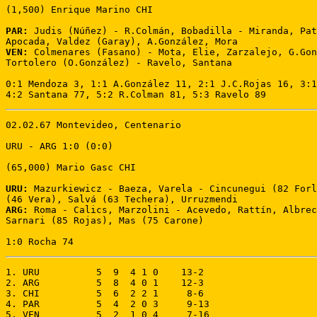
(1,500) Enrique Marino CHI

PAR:
 Judis (Núñez) - R.Colmán, Bobadilla - Miranda, Pat
VEN:
 Colmenares (Fasano) - Mota, Elie, Zarzalejo, G.Gon
Tortolero (O.González) - Ravelo, Santana

0:1 Mendoza 3, 1:1 A.González 11, 2:1 J.C.Rojas 16, 3:1
4:2 Santana 77, 5:2 R.Colman 81, 5:3 Ravelo 89
02.02.67 Montevideo, Centenario 

URU - ARG 1:0 (0:0) 

(65,000) Mario Gasc CHI 

URU:
 Mazurkiewicz - Baeza, Varela - Cincunegui (82 Forl
ARG:
 Roma - Calics, Marzolini - Acevedo, Rattín, Albrec
Sarnari (85 Rojas), Mas (75 Carone) 

1:0 Rocha 74
1. URU          5  9  4 1 0    13-2

2. ARG          5  8  4 0 1    12-3

3. CHI          5  6  2 2 1     8-6

4. PAR          5  4  2 0 3     9-13

5. VEN          5  2  1 0 4     7-16
