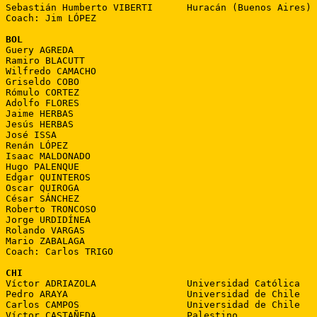
Sebastián Humberto VIBERTI      Huracán (Buenos Aires)

Coach: Jim LÓPEZ

BOL

Guery AGREDA

Ramiro BLACUTT

Wilfredo CAMACHO

Griseldo COBO

Rómulo CORTEZ

Adolfo FLORES

Jaime HERBAS

Jesús HERBAS

José ISSA

Renán LÓPEZ

Isaac MALDONADO

Hugo PALENQUE

Edgar QUINTEROS

Oscar QUIROGA

César SÁNCHEZ

Roberto TRONCOSO

Jorge URDIDÍNEA

Rolando VARGAS

Mario ZABALAGA

Coach: Carlos TRIGO

CHI

Víctor ADRIAZOLA                Universidad Católica

Pedro ARAYA                     Universidad de Chile

Carlos CAMPOS                   Universidad de Chile

Víctor CASTAÑEDA                Palestino
