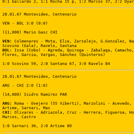
0:1 Gallardo 2, 1:1 Rocha 15 p, 1:2 Marcos 37, 2:2 Oyar
28.01.67 Montevideo, Centenario 

VEN - BOL 3:0 (0:0)

(11,000) Mario Gasc CHI 

VEN:
 Colmenares - Mota, Elie, Zarzalejo, G.González, Na
BOL:
 Issa (Cobo) - Agreda, Quiroga - Zabalaga, Camacho,
Flores, García, Vargas, Sánchez (Quinteros)

1:0 Scovino 59, 2:0 Santana 67, 3:0 Ravelo 84
28.01.67 Montevideo, Centenario 

ARG - CHI 2:0 (1:0) 

(14,000) Isidro Ramírez PAR 

ARG:
 Roma - Ovejero (55 Viberti), Marzolini - Acevedo, 
CHI:
 Olivares - Adriazola, Cruz - Herrera, Figueroa, Ho
Marcos, Castro 

1:0 Sarnari 36, 2:0 Artime 80