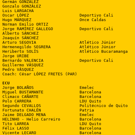
Germán GONZÁLEZ

Gonzalo GONZÁLEZ

Luis LARGACHA

Oscar LÓPEZ                     Deportivo Cali

Hugo MÁRQUEZ                    Once Caldas

Norman Emilio ORTIZ

Jorge RAMÍREZ GALLEGO           Deportivo Cali

Alberto SÁNCHEZ

Joaquín SÁNCHEZ

Arturo SEGOVIA                  Atlético Júnior

Hermenegildo SEGRERA            Atlético Júnior

Heriberto SOLÍS                 Atlético Bucaramanga

Jorge URIBE

Bernardo VALENCIA               Deportivo Cali

Guillermo VÁSQUEZ

Pedro VÁSQUEZ

Coach: César LÓPEZ FRETES (PAR)

ECU

Jorge BOLAÑOS                   Emelec

Miguel BUSTAMANTE               Barcelona

Climaco CAÑARTE                 Barcelona

Polo CARRERA                    LDU Quito

Segundo CEVALLOS                Politécnico de Quito

Fortunato CHALÉN                Patria

Jaime DELGADO MENA              Emelec

HELINHO - Helio Carreiro        Barcelona

Tito LARREA                     LDU Quito

Félix LASSO                     Barcelona

Vicente LECARO                  Barcelona
