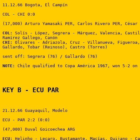
11.12.66 Bogota, El Campín 

COL - CHI 0:0 

(17,000) Arturo Yamasaki PER, Carlos Rivero PER, César 
COL:
 Solís - López, Segrera - Márquez, Valencia, Castil
CHI:
 Olivares - Adriazola, Cruz - Villanueva, Figueroa,
Gallardo, Tobar (Reinoso), Castro (Torres) 

sent off: Segrera (76) / Gallardo (76) 

NOTE:
 Chile qualified to Copa América 1967, won 5-2 on 
KEY B - ECU PAR
21.12.66 Guayaquil, Modelo 

ECU - PAR 2:2 (0:0)

(47,000) Duval Goicoechea ARG

ECU:
 Helinho - Lecaro, Bustamante, Macías, Quijano - Ca