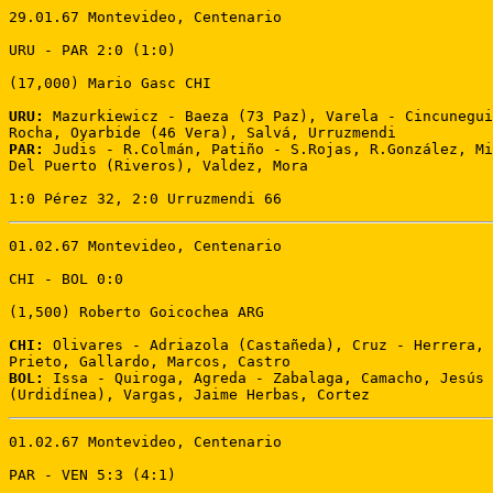
29.01.67 Montevideo, Centenario 

URU - PAR 2:0 (1:0)

(17,000) Mario Gasc CHI 

URU:
 Mazurkiewicz - Baeza (73 Paz), Varela - Cincunegui
PAR:
 Judis - R.Colmán, Patiño - S.Rojas, R.González, Mi
Del Puerto (Riveros), Valdez, Mora 

1:0 Pérez 32, 2:0 Urruzmendi 66
01.02.67 Montevideo, Centenario 

CHI - BOL 0:0 

(1,500) Roberto Goicochea ARG 

CHI:
 Olivares - Adriazola (Castañeda), Cruz - Herrera, 
BOL:
 Issa - Quiroga, Agreda - Zabalaga, Camacho, Jesús 
(Urdidínea), Vargas, Jaime Herbas, Cortez
01.02.67 Montevideo, Centenario 

PAR - VEN 5:3 (4:1)
