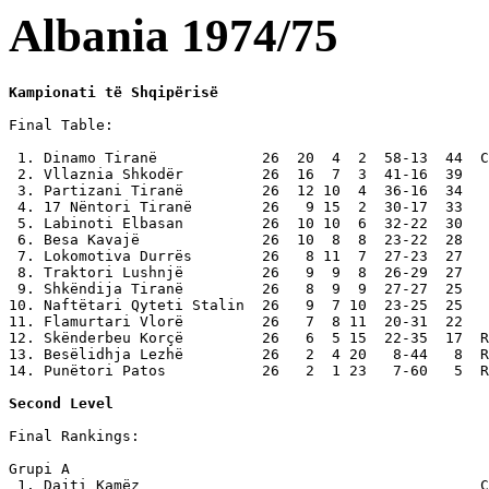
Albania 1974/75
Kampionati të Shqipërisë
Final Table:

 1. Dinamo Tiranë            26  20  4  2  58-13  44  C
 2. Vllaznia Shkodër         26  16  7  3  41-16  39

 3. Partizani Tiranë         26  12 10  4  36-16  34

 4. 17 Nëntori Tiranë        26   9 15  2  30-17  33

 5. Labinoti Elbasan         26  10 10  6  32-22  30

 6. Besa Kavajë              26  10  8  8  23-22  28

 7. Lokomotiva Durrës        26   8 11  7  27-23  27

 8. Traktori Lushnjë         26   9  9  8  26-29  27

 9. Shkëndija Tiranë         26   8  9  9  27-27  25

10. Naftëtari Qyteti Stalin  26   9  7 10  23-25  25

11. Flamurtari Vlorë         26   7  8 11  20-31  22

12. Skënderbeu Korçë         26   6  5 15  22-35  17  R
13. Besëlidhja Lezhë         26   2  4 20   8-44   8  R
14. Punëtori Patos           26   2  1 23   7-60   5  R
Second Level
Final Rankings:

Grupi A

 1. Dajti Kamëz                                       C