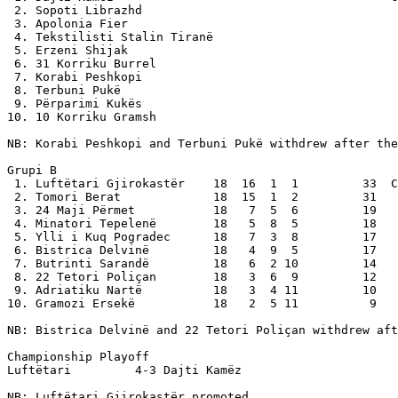
 2. Sopoti Librazhd

 3. Apolonia Fier

 4. Tekstilisti Stalin Tiranë

 5. Erzeni Shijak

 6. 31 Korriku Burrel

 7. Korabi Peshkopi            

 8. Terbuni Pukë               

 9. Përparimi Kukës

10. 10 Korriku Gramsh

NB: Korabi Peshkopi and Terbuni Pukë withdrew after the
Grupi B

 1. Luftëtari Gjirokastër    18  16  1  1         33  C
 2. Tomori Berat             18  15  1  2         31

 3. 24 Maji Përmet           18   7  5  6         19

 4. Minatori Tepelenë        18   5  8  5         18

 5. Ylli i Kuq Pogradec      18   7  3  8         17

 6. Bistrica Delvinë         18   4  9  5         17

 7. Butrinti Sarandë         18   6  2 10         14

 8. 22 Tetori Poliçan        18   3  6  9         12

 9. Adriatiku Nartë          18   3  4 11         10

10. Gramozi Ersekë           18   2  5 11          9

NB: Bistrica Delvinë and 22 Tetori Poliçan withdrew aft
Championship Playoff  

Luftëtari         4-3 Dajti Kamëz 

NB: Luftëtari Gjirokastër promoted.
