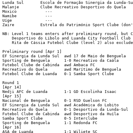
Lunda Sul	Escola de Formação Sinergia da Lunda-Sul

Malanje		Clube Recreativo Desportivo do Quela

Moxico		  ---

Namibe		  ---

Uíge		  ---

Zaire		Estrela do Património Sport Clube (don't play)

NB: Level 1 teams enters after preliminary round, but C
    Desportivo do Libolo and Luanda City Football Club 
    Rita de Cássia Futebol Clube (level 2) also exclude
Preliminary round [Apr 1]

EF Sinergia da Lunda Sul  awd 17 de Maio de Benguela	[3-0 awarded; 17 de Maio dns]

Sporting de Benguela	  1-0 Recreativo da Caála

Futebol Clube de Cabinda  awd Ambaca FC			[3-0 awarded; Ambaca FC dns]

Recreativo do Quela 	  awd Marítimo de Benguela	[3-0 awarded; Marítimo dns]

Futebol Clube de Luanda   0-1 Samba Sport Clube

Round 1

[Apr 14]

Nedji AFC de Luanda	  1-1 GD Escolinha Isaac	[4-3 pen]

[Apr 15]

Nacional de Benguela	  0-1 RSD Guelson FC			

EF Sinergia da Lunda Sul  awd Académica do Lobito	[at Luena; 0-3 awarded; Sinergia dns]

Recreativo do Quela 	  0-1 Desportivo da Lunda-Sul

Futebol Clube de Cabinda  awd Desportivo da Huíla	[0-3 awarded; FC Cabinda dns]

Samba Sport Clube	  0-5 Interclube		[at Luanda]

Sporting de Benguela	  1-1 Redonda FC		[1-4 pen]

[Apr 16]

ASA de Luanda		  1-1 Wiliete SC		[3-4 pen]
