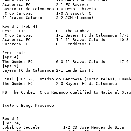
Lendários FC	       1-0 Deolinda Rodrigues     

Académica FC	       2-1 FC Reviver	       

Bayern FC da Calomanda 1-0 Desp. Chivela          

FC do Cardoso	       1-0 Amysport FC	         

11 Bravos Calundo      3-2 JGM (Huambo)	       

Round 2 [Feb 4]

Desp. Frio  	       0-1 The Gumbez FC	       

FC do Cardoso	       1-1 Bayern FC da Calomanda [7-8 pen]

Académica FC	       1-1 11 Bravos Calundo      [0-3 pen]

Surpresa FC            0-1 Lendários FC	       

Semifinals

[Apr 4]

The Gumbez FC	       0-0 11 Bravos Calundo      [7-6 pen]

[Apr 5]

Bayern FC da Calomanda 2-1 Lendários FC	       

Final [Jun 28, Estádio do Ferrovia (Kuricutelas), Huamb
The Gumbez FC	       2-0 Bayern FC da Calomanda 

NB: The Gumbez FC do Kapango qualified to National Stag
Icolo e Bengo Province

----------------------

Round 1

[Jan 24]

Jobak do Sequele	  1-2 CD José Mendes do Bita
