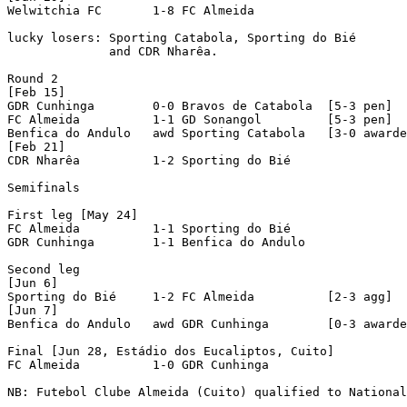
Welwitchia FC	    1-8 FC Almeida          

lucky losers: Sporting Catabola, Sporting do Bié

              and CDR Nharêa.

Round 2

[Feb 15]

GDR Cunhinga	    0-0 Bravos de Catabola  [5-3 pen]

FC Almeida          1-1 GD Sonangol	    [5-3 pen]

Benfica do Andulo   awd Sporting Catabola   [3-0 awarde
[Feb 21]

CDR Nharêa          1-2 Sporting do Bié	    

Semifinals 

First leg [May 24]

FC Almeida          1-1 Sporting do Bié	    

GDR Cunhinga	    1-1 Benfica do Andulo   

Second leg

[Jun 6]

Sporting do Bié	    1-2 FC Almeida          [2-3 agg]

[Jun 7]

Benfica do Andulo   awd GDR Cunhinga	    [0-3 awarded; originally 2-0; Benfica do Andulo fielded ineligible player; 1-4 agg]

Final [Jun 28, Estádio dos Eucaliptos, Cuito]

FC Almeida          1-0 GDR Cunhinga	    

NB: Futebol Clube Almeida (Cuito) qualified to National