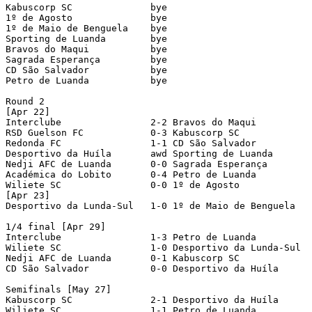
Kabuscorp SC		  bye

1º de Agosto		  bye

1º de Maio de Benguela	  bye

Sporting de Luanda	  bye

Bravos do Maqui		  bye

Sagrada Esperança	  bye

CD São Salvador	 	  bye

Petro de Luanda		  bye

Round 2

[Apr 22]

Interclube		  2-2 Bravos do Maqui		[3-2 pen]

RSD Guelson FC		  0-3 Kabuscorp SC		  

Redonda FC		  1-1 CD São Salvador	 	[9-10 pen]

Desportivo da Huíla	  awd Sporting de Luanda	[3-0 awarded; Sporting Luanda dns]

Nedji AFC de Luanda	  0-0 Sagrada Esperança	  	[3-1 pen]

Académica do Lobito	  0-4 Petro de Luanda		[at Luanda]

Wiliete SC		  0-0 1º de Agosto		[4-3 pen]  

[Apr 23]

Desportivo da Lunda-Sul   1-0 1º de Maio de Benguela	[at Dundo]	  

1/4 final [Apr 29]

Interclube		  1-3 Petro de Luanda		

Wiliete SC		  1-0 Desportivo da Lunda-Sul   

Nedji AFC de Luanda	  0-1 Kabuscorp SC		  

CD São Salvador	 	  0-0 Desportivo da Huíla	[1-3 pen]

Semifinals [May 27]

Kabuscorp SC	  	  2-1 Desportivo da Huíla	  

Wiliete SC		  1-1 Petro de Luanda		[4-3 pen]
