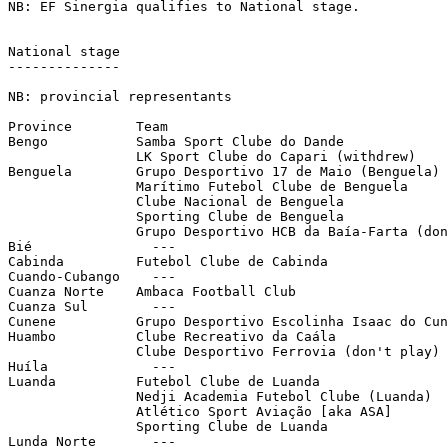
NB: EF Sinergia qualifies to National stage.

National stage

--------------

NB: provincial representants

Province	Team

Bengo		Samba Sport Clube do Dande

		LK Sport Clube do Capari (withdrew)

Benguela	Grupo Desportivo 17 de Maio (Benguela)

		Marítimo Futebol Clube de Benguela

		Clube Nacional de Benguela

		Sporting Clube de Benguela

		Grupo Desportivo HCB da Baía-Farta (don't play)

Bié		  ---

Cabinda		Futebol Clube de Cabinda

Cuando-Cubango	  ---

Cuanza Norte	Ambaca Football Club

Cuanza Sul	  ---

Cunene		Grupo Desportivo Escolinha Isaac do Cunene

Huambo		Clube Recreativo da Caála

		Clube Desportivo Ferrovia (don't play)

Huíla		  ---

Luanda		Futebol Clube de Luanda

		Nedji Academia Futebol Clube (Luanda)

		Atlético Sport Aviação [aka ASA]

		Sporting Clube de Luanda

Lunda Norte	  ---
