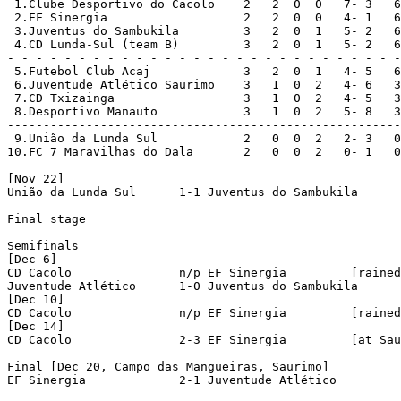
 1.Clube Desportivo do Cacolo	 2   2  0  0   7- 3   6

 2.EF Sinergia    		 2   2  0  0   4- 1   6

 3.Juventus do Sambukila	 3   2  0  1   5- 2   6

 4.CD Lunda-Sul (team B)	 3   2  0  1   5- 2   6

- - - - - - - - - - - - - - - - - - - - - - - - - - - -

 5.Futebol Club Acaj		 3   2  0  1   4- 5   6

 6.Juventude Atlético Saurimo	 3   1  0  2   4- 6   3

 7.CD Txizainga			 3   1  0  2   4- 5   3

 8.Desportivo Manauto		 3   1  0  2   5- 8   3

-------------------------------------------------------

 9.União da Lunda Sul		 2   0  0  2   2- 3   0

10.FC 7 Maravilhas do Dala	 2   0  0  2   0- 1   0

[Nov 22]

União da Lunda Sul	1-1 Juventus do Sambukila	

Final stage

Semifinals

[Dec 6]

CD Cacolo		n/p EF Sinergia		[rained off]

Juventude Atlético      1-0 Juventus do Sambukila	

[Dec 10]

CD Cacolo		n/p EF Sinergia		[rained off]

[Dec 14]

CD Cacolo		2-3 EF Sinergia		[at Saurimo]

Final [Dec 20, Campo das Mangueiras, Saurimo]

EF Sinergia		2-1 Juventude Atlético      
