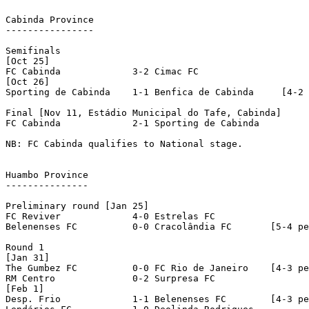
Cabinda Province

----------------

Semifinals

[Oct 25]

FC Cabinda	       3-2 Cimac FC	       

[Oct 26]

Sporting de Cabinda    1-1 Benfica de Cabinda     [4-2 
Final [Nov 11, Estádio Municipal do Tafe, Cabinda]

FC Cabinda	       2-1 Sporting de Cabinda    

NB: FC Cabinda qualifies to National stage.

Huambo Province

---------------

Preliminary round [Jan 25]

FC Reviver	       4-0 Estrelas FC	       

Belenenses FC	       0-0 Cracolândia FC	[5-4 pen]

Round 1

[Jan 31]

The Gumbez FC	       0-0 FC Rio de Janeiro	[4-3 pen]     

RM Centro	       0-2 Surpresa FC            

[Feb 1]

Desp. Frio  	       1-1 Belenenses FC	[4-3 pen]
