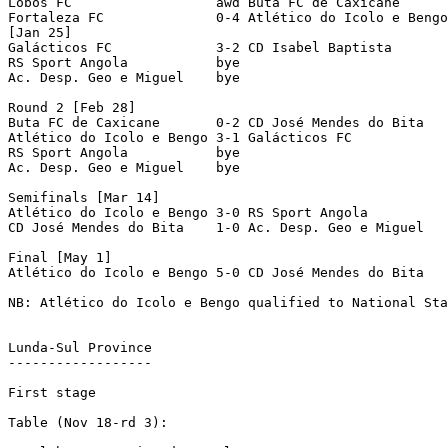
Lobos FC 		  awd Buta FC de Caxicane		[0-3 awarded; Lobos dns]

Fortaleza FC	          0-4 Atlético do Icolo e Bengo

[Jan 25]

Galácticos FC 		  3-2 CD Isabel Baptista

RS Sport Angola		  bye

Ac. Desp. Geo e Miguel    bye

Round 2 [Feb 28]

Buta FC de Caxicane	  0-2 CD José Mendes do Bita

Atlético do Icolo e Bengo 3-1 Galácticos FC 		  

RS Sport Angola		  bye

Ac. Desp. Geo e Miguel    bye

Semifinals [Mar 14]

Atlético do Icolo e Bengo 3-0 RS Sport Angola		  

CD José Mendes do Bita	  1-0 Ac. Desp. Geo e Miguel    

Final [May 1]

Atlético do Icolo e Bengo 5-0 CD José Mendes do Bita	  

NB: Atlético do Icolo e Bengo qualified to National Sta
Lunda-Sul Province

------------------

First stage

Table (Nov 18-rd 3):
