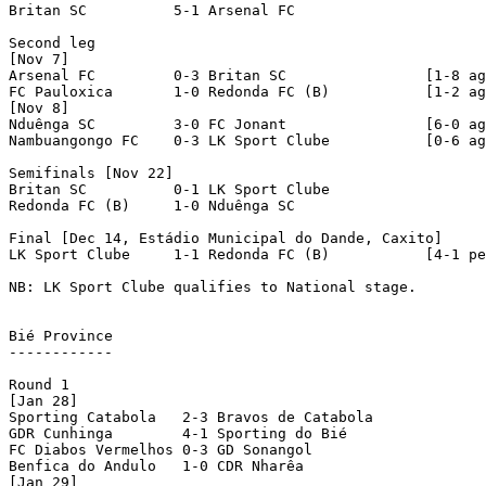
Britan SC	   5-1 Arsenal FC

Second leg

[Nov 7]

Arsenal FC	   0-3 Britan SC	        [1-8 agg]

FC Pauloxica       1-0 Redonda FC (B)     	[1-2 agg]

[Nov 8]

Nduênga SC	   3-0 FC Jonant	        [6-0 agg]

Nambuangongo FC    0-3 LK Sport Clube	        [0-6 agg]

Semifinals [Nov 22]

Britan SC	   0-1 LK Sport Clube	   

Redonda FC (B)     1-0 Nduênga SC

Final [Dec 14, Estádio Municipal do Dande, Caxito]

LK Sport Clube	   1-1 Redonda FC (B)     	[4-1 pen]

NB: LK Sport Clube qualifies to National stage.

Bié Province

------------

Round 1

[Jan 28]

Sporting Catabola   2-3 Bravos de Catabola  

GDR Cunhinga	    4-1 Sporting do Bié	    

FC Diabos Vermelhos 0-3 GD Sonangol	    

Benfica do Andulo   1-0 CDR Nharêa          

[Jan 29]
