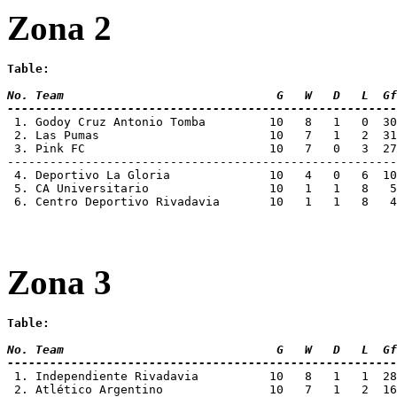
Zona 2
Table:
No. Team 			      G   W   D   L
-------------------------------------------------------
1. Godoy Cruz Antonio Tomba	     10 
 2. Las Pumas			     10   7   
 3. Pink FC			     10   7   0
-------------------------------------------------------
 4. Deportivo La Gloria		     10  
 5. CA Universitario		     10   
 6. Centro Deportivo Rivadavia	     
Zona 3
Table:
No. Team 			      G   W   D   L
-------------------------------------------------------
 1. Independiente Rivadavia	     10 
 2. Atlético Argentino		     10   