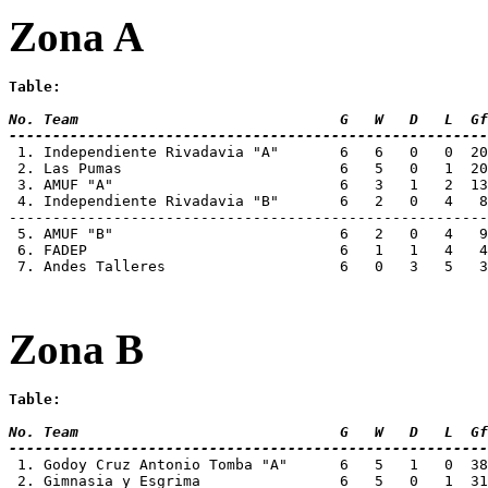
Zona A
Table:
No. Team 			      G   W   D   L
-------------------------------------------------------
 1. Independiente Rivadavia "A"       6   6   0   0  20
 2. Las Pumas 			      6   5   0   1  20   4  15  [to Copa de Oro]

 3. AMUF "A" 			      6   3   1   2  13   8  10  [to Copa de Oro]

 4. Independiente Rivadavia "B"       6   2   0   4   8
-------------------------------------------------------
 5. AMUF "B" 			      6   2   0   4   9  21   6  [to Copa de Plata]

 6. FADEP			      6   1   1   4   4  21   4  [to Copa de Plata]

 7. Andes Talleres 		      6   0
Zona B
Table:
No. Team 			      G   W   D   L
-------------------------------------------------------
1. Godoy Cruz Antonio Tomba "A"      6   5   1   0  38
 2. Gimnasia y Esgrima 		      6   5   0   1  31  13  15  [to Copa de Oro]
