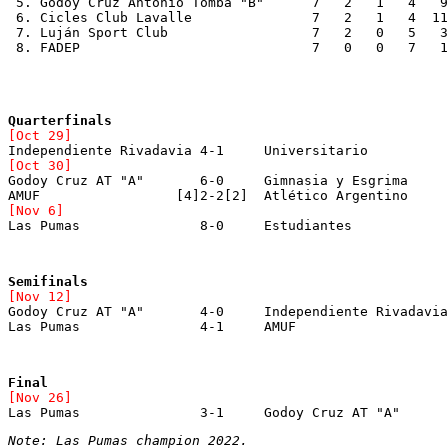
 5. Godoy Cruz Antonio Tomba "B"      7   2   1   4   9
 6. Cicles Club Lavalle		      7   2   1 
 7. Luján Sport Club		      7   2   0  
 8. FADEP			      7   0   0   7
[Oct 29]
[Oct 30]

Godoy Cruz AT "A"	6-0	Gimnasia y Esgrima

[Nov 6]

Las Pumas		8-0	Estudiantes
Semifinals
[Nov 12]

Godoy Cruz AT "A"	4-0	Independiente Rivadavia

Las Pumas		4-1	AMUF
Final
[Nov 26]
Note: Las Pumas champion 2022.