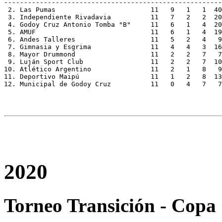
-------------------------------------------------------
 2. Las Pumas			     11   9   1   
 3. Independiente Rivadavia	     11   7   2
 4. Godoy Cruz Antonio Tomba "B"     11   6   1   4  20
 5. AMUF			     11   6   1   4 
 6. Andes Talleres		     11   5   2  
 7. Gimnasia y Esgrima		     11   4   4 
 8. Mayor Drummond		     11   2   2  
 9. Luján Sport Club		     11   2   2  
10. Atlético Argentino		     11   2   1 
11. Deportivo Maipú		     11   1   2  
12. Municipal de Godoy Cruz	     11   0   4
2020
Torneo Transición - Copa