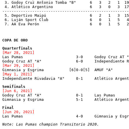
 3. Godoy Cruz Antonio Tomba "B"      6   3   2   1  19
 4. Atlético Argentino 		      6  
-------------------------------------------------------
 5. Deportivo Maipú 		      6   2   1   3  15  16   7  [to Copa de Plata]

 6. Luján Sport Club 	              6   0   1   5   4  25   1  [to Copa de Plata]

 7. AA Eva Perón 		      6   0 
COPA DE ORO
[Mar 28, 2021]

Las Pumas			3-0	Godoy Cruz AT "B"

[Mar 29, 2021]
[May 1, 2021]

Independiente Rivadavia "A"	0-1	Atlético 
Semifinals
[Jun 6, 2021]

Godoy Cruz AT "A"		0-1	Las Pumas

Gimnasia y Esgrima		5-1	Atlético Ar
Final
[Jun 20, 2021]