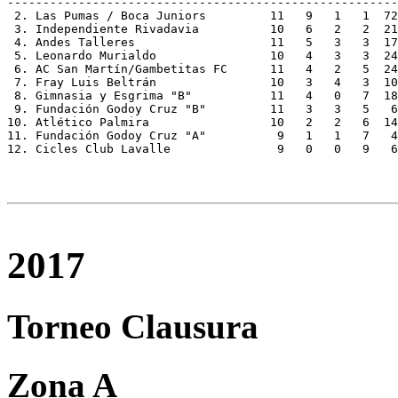
-------------------------------------------------------
 2. Las Pumas / Boca Juniors	     11   9   1   1  72   4  28

 3. Independiente Rivadavia	     10   6   2   2  21  20  20

 4. Andes Talleres		     11   5   3   3  17  19  18

 5. Leonardo Murialdo		     10   4   3   3  24  15  15

 6. AC San Martín/Gambetitas FC	     11   4   2   5  24  21  14

 7. Fray Luis Beltrán		     10   3   4   3  10  17  13

 8. Gimnasia y Esgrima "B"	     11   4   0   7  18  34  12

 9. Fundación Godoy Cruz "B"   	     11   3   3   5   6  37  12

10. Atlético Palmira		     10   2   2   6  14  29   8

11. Fundación Godoy Cruz "A"	      9   1   1   7   4  35   4

12. Cicles Club Lavalle		      9   0   0 
2017
Torneo Clausura
Zona A