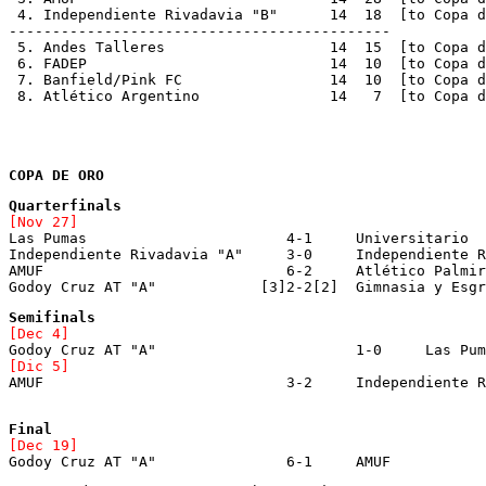
 4. Independiente Rivadavia "B"      14  18  [to Copa d
--------------------------------------------
 5. Andes Talleres		     14  15  [to 
 6. FADEP			     14  10  [to Co
 7. Banfield/Pink FC		     14  10  [to 
 8. Atlético Argentino		     14   7  [to
COPA DE ORO
[Nov 27]

Las Pumas			4-1	Universitario

Independiente Rivadavia "A"	3-0	Independiente Rivadavia "B"

AMUF				6-2	Atlético Palmira

Godoy Cruz AT "A"	     [3]2-2[2]	Gimnasia 
[Dec 4]
[Dic 5]

AMUF				3-2	Independiente Rivadavia "A"

[Dec 19]

Godoy Cruz AT "A"		6-1	AMUF