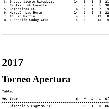
 3. Independiente Rivadavia	     14   8   1   5  21  20  24		

 4. Cicles Club Lavalle		     14   7   2   5  30  25  23

 5. Gambetitas FC		     14   6   1   7  19  39  19

 6. Huracán Las Heras		     14   6   0   8  22  31  18

 7. AC San Martín		     14   1   0  13   8  23   3

 8. Fundación Godoy Cruz	     14   1   0 
2017
Torneo Apertura
Table:
No. Team 			      G   W   D   L
-------------------------------------------------------
 1. Gimnasia y Esgrima "A"     	     11  10   1   0  86   3  31  [Champion]
