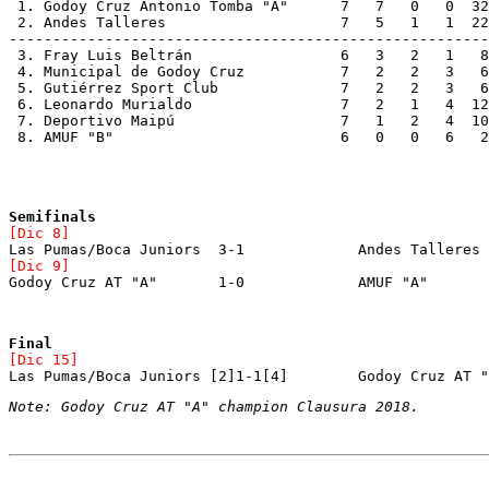
 1. Godoy Cruz Antonio Tomba "A"      7   7   0   0  32
 2. Andes Talleres		      7   5  
-------------------------------------------------------
 3. Fray Luis Beltrán		      6   3   2  
 4. Municipal de Godoy Cruz    	      7   2   
 5. Gutiérrez Sport Club	      7   2   2 
 6. Leonardo Murialdo                 7   2   1   4  12
 7. Deportivo Maipú		      7   1   2  
 8. AMUF "B"			      6   0   0   6
Godoy Cruz AT "A"	1-0		AMUF "A"
[Dic 15]
Note: Godoy Cruz AT "A" champion Clausura 2018.