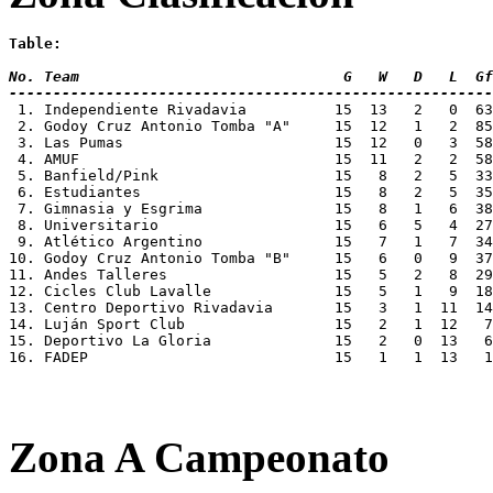
Table:
No. Team 			      G   W   D   L
-------------------------------------------------------
1. Independiente Rivadavia	     15  13   2 
 2. Godoy Cruz Antonio Tomba "A"     15  12   1   2  85
 3. Las Pumas			     15  12   0   
 4. AMUF			     15  11   2   2 
 5. Banfield/Pink		     15   8   2   
 6. Estudiantes			     15   8   2   
 7. Gimnasia y Esgrima  	     15   8   1 
 8. Universitario		     15   6   5   
 9. Atlético Argentino		     15   7   1 
10. Godoy Cruz Antonio Tomba "B"     15   6   0   9  37
11. Andes Talleres		     15   5   2  
12. Cicles Club Lavalle		     15   5   1 
13. Centro Deportivo Rivadavia	     15   3   1
14. Luján Sport Club		     15   2   1  
15. Deportivo La Gloria		     15   2   0 
16. FADEP			     15   1   1  13
Zona A Campeonato