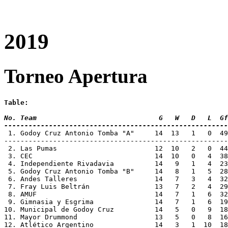
2019
Torneo Apertura
Table:
No. Team 			      G   W   D   L
-------------------------------------------------------
 1. Godoy Cruz Antonio Tomba "A"     14  13   1   0  4
-------------------------------------------------------
 2. Las Pumas			     12  10   2   
 3. CEC				     14  10   0   4 
 4. Independiente Rivadavia          14   9   1   4  23
 5. Godoy Cruz Antonio Tomba "B"     14   8   1   5  28
 6. Andes Talleres		     14   7   3  
 7. Fray Luis Beltrán		     13   7   2  
 8. AMUF			     14   7   1   6 
 9. Gimnasia y Esgrima		     14   7   1 
10. Municipal de Godoy Cruz          14   5   0   9  18
11. Mayor Drummond		     13   5   0  
12. Atlético Argentino		     14   3   1 