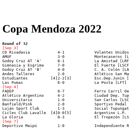
Copa Mendoza 2022
Round of 32
[Sep 3]

CD Rivadavia		4-1		Volantes Unidos [LIFAM]		[at Municipal de Godoy Cruz]

AMUF		 	3-0		Montecaseros [LRF]		[at Atlético Argentino]

Godoy Cruz AT 'A'	8-1		La Amistad [LRF]		[at Andes Talleres]

Gimnasia y Esgrima	7-0		El Fuerte [LSCF]		[at Fray Luis Beltrán]

Godoy Cruz AT 'B'	4-0		C. A. Colón [LAF]		[at Leonardo Murialdo]

Andes Talleres		2-0		Atlético San Martin		[at Deportivo Algarrobal]

Estudiantes	     [4]2-2[3]		Esc.Dep.Junín [LRF]		[at Gutiérrez Sport Club]

[Sep 4]

FADEP			0-7		Ferro Carril Oeste [LAF]	[at Leonardo Murialdo]

Atlético Argentino	4-2		Ciudad Dep. Tupungato[LTF]	[at Andes Talleres]

Universitario		1-0		San Carlos [LSCF]		[at Municipal de Godoy Cruz]

Banfield/Pink		2-0		Sportivo Pedal [LSRF]		[at Municipal de Godoy Cruz]

Luján Sport Club	1-3		Social Tupungato [LTF]		[at Chacras de Coria]

Cicles Club Lavalle  [4]0-0[5]		Argentino L.P. [LFT]		[at Centro Deportivo Rivadavia]

[Sep 7]