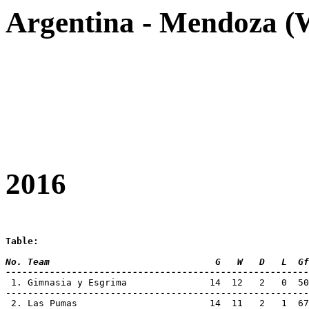
Argentina - Mendoza 
2016
Table:
No. Team 			      G   W   D   L
-------------------------------------------------------
 1. Gimnasia y Esgrima  	     14  12   2   0  50   7  38  [Champion]

-------------------------------------------------------
 2. Las Pumas			     14	 11   2   1  67   8  35
