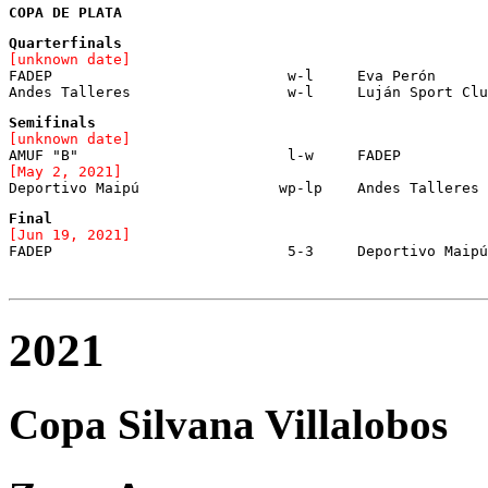
COPA DE PLATA
Quarterfinals
[unknown date]
FADEP			        w-l	Eva Perón			[missing score]

[unknown date]
[May 2, 2021]

Deportivo Maipú		       wp-lp	Andes Talleres
[Jun 19, 2021]
2021
Copa Silvana Villalobos