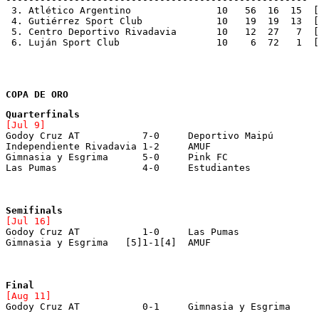
 3. Atlético Argentino		     10   56
 4. Gutiérrez Sport Club	     10   19
 5. Centro Deportivo Rivadavia       10   12  27   7  [
 6. Luján Sport Club		     10    6 
COPA DE ORO
[Jul 9]
Gimnasia y Esgrima	5-0	Pink FC	
[Jul 16]
[Aug 11]