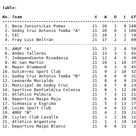
Table:
No. Team 			      G   W   D   L
-------------------------------------------------------
 1. Boca Juniors/Las Pumas	     21  2
 2. Godoy Cruz Antonio Tomba "A"     21  20   0   1 104
 3. CEC				     21  18   1  
 4. Fray Luis Beltrán		     21  17 
-------------------------------------------------------
 5. AMUF "A"			     21  15   2   4
 6. Andes Talleres		     21  13   3  
 7. Independiente Rivadavia	     21  12   4
 8. AC San Martín		     21  10   1  1
 9. Mayor Drummond		     21   9   3  
10. Gutiérrez Sport Club	     21   9   2 
11. Godoy Cruz Antonio Tomba "B"     21   8   4   9  31
12. Leonardo Murialdo		     21   8   4  
13. Municipal de Godoy Cruz	     21   6   
14. Sportivo Banfield/La Colonia     21   8   1  12  26
15. Atlético Palmira		     21   7   3  
16. Deportivo Maipú Rojo	     21   6   4 
17. Gimnasia y Esgrima		     21   5   3 
18. Luján Sport Club		     21   4   4  
19. AMUF "B"			     21   4   2  15
20. Cicles Club Lavalle		     21   3   2 
21. Atlético Argentino		     21   1   1 
22. Deportivo Maipú Blanco	     21   0   0 