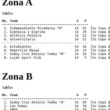
Zona A
Table:
No. Team 			      G   P
--------------------------------------------
 1. Independiente Rivadavia "A"	     14  42  [to
 2. Gimnasia y Esgrima		     14  29  [to C
 3. Atlético Palmira		     14  22  [to C
 4. Universitario		     14  21  [to Co
--------------------------------------------
 5. Estudiantes			     14	 16  
 6. Deportivo Maipú		     14  13  [to 
 7. Godoy Cruz Antonio Tomba "B"     14  10  [to Copa d
 8. Luján Sport Club		     14   5  [to 
Zona B
Table:
No. Team 			      G   P
--------------------------------------------
 1. Godoy Cruz Antonio Tomba "A"     14  40  [to Copa d
 2. Las Pumas			     14  34  [to Co
 3. AMUF			     14  28  [to Cop