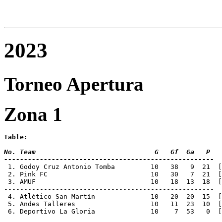
2023
Torneo Apertura
Zona 1
Table:
No. Team 			      G   Gf  Ga   P
-----------------------------------------------------
 1. Godoy Cruz Antonio Tomba	     10   3
 2. Pink FC		             10   30   7  
 3. AMUF			     10   18  13  
-----------------------------------------------------
 4. Atlético San Martín		     10   20
 5. Andes Talleres		     10   11  
 6. Deportivo La Gloria		     10    7