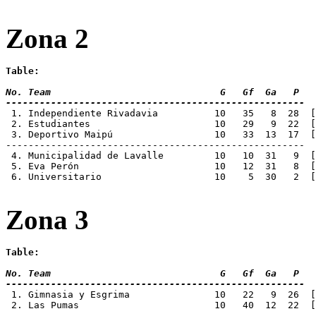
Zona 2
Table:
No. Team 			      G   Gf  Ga   P
-----------------------------------------------------
 1. Independiente Rivadavia 	     10   3
 2. Estudiantes 		     10   29   
 3. Deportivo Maipú		     10   33  
-----------------------------------------------------
 4. Municipalidad de Lavalle	     10   
 5. Eva Perón			     10   12  31
 6. Universitario		     10    5  
Zona 3
Table:
No. Team 			      G   Gf  Ga   P
-----------------------------------------------------
 1. Gimnasia y Esgrima		     10   22 
 2. Las Pumas			     10   40  12
-----------------------------------------------------