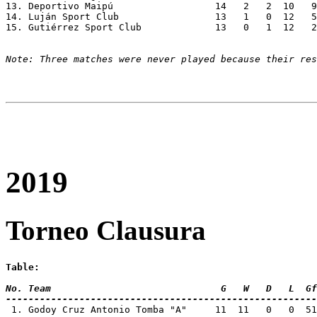
13. Deportivo Maipú		     14   2   2  
14. Luján Sport Club                 13   1   0  12   5
15. Gutiérrez Sport Club	     13   0   1 
Note: Three matches were never played because their res
2019
Torneo Clausura
Table:
No. Team 			      G   W   D   L
-------------------------------------------------------
 1. Godoy Cruz Antonio Tomba "A"     11  11   0   0  5