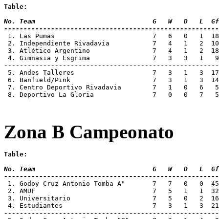
Table:
No. Team 			      G   W   D   L
-------------------------------------------------------
 1. Las Pumas			      7   6   0
 2. Independiente Rivadavia	      7  
 3. Atlético Argentino		      7   4
 4. Gimnasia y Esgrima		      7   3
-------------------------------------------------------
 5. Andes Talleres		      7   3   1  
 6. Banfield/Pink		      7   3   1   
 7. Centro Deportivo Rivadavia        7   1   0   6   5
 8. Deportivo La Gloria		      7   0   0 
Zona B Campeonato
Table:
No. Team 			      G   W   D   L
-------------------------------------------------------
 1. Godoy Cruz Antonio Tomba A"	      7
 2. AMUF			      7   5   1  
 3. Universitario		      7   5  
 4. Estudiantes			      7   3   
-------------------------------------------------------