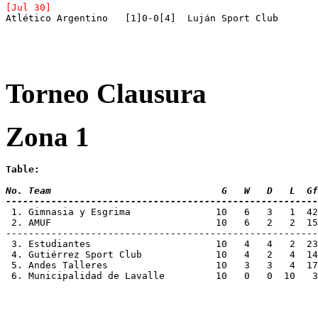
[Jul 30]
Torneo Clausura
Zona 1
Table:
No. Team 			      G   W   D   L
-------------------------------------------------------
 2. AMUF			     10   6   2  
-------------------------------------------------------
 3. Estudiantes			     10   4  
 4. Gutiérrez Sport Club	     10  
 5. Andes Talleres		     10   3 
 6. Municipalidad de Lavalle	     10