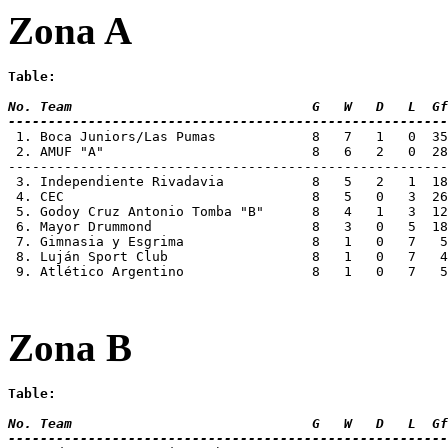
Zona A
Table:
No. Team 			      G   W   D   L
-------------------------------------------------------
 2. AMUF "A"			      8   6   2
-------------------------------------------------------
 3. Independiente Rivadavia           8   5   2   1  18
 4. CEC			              8   5   0   3 
 5. Godoy Cruz Antonio Tomba "B"      8   4   1   3  12
 6. Mayor Drummond		      8   3   0  
 7. Gimnasia y Esgrima		      8   1   0 
 8. Luján Sport Club		      8   1   0  
 9. Atlético Argentino		      8   1   0 
Zona B
Table:
No. Team 			      G   W   D   L
-------------------------------------------------------