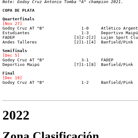
COPA DE PLATA
[Nov 27]

Godoy Cruz AT "B"		1-0	Atlético Argentino

Estudiantes 			1-3	Deportivo Maipú

FADEP			     [3]2-2[2]	Luján Sport Club

Andes Talleres		     [2]1-1[4]	Banfield/Pink
[Dec 5]

Godoy Cruz AT "B"		3-1	FADEP

Deportivo Maipú 	     [7]1-1[8]	Banfield/Pink
[Dec 19]

Godoy Cruz AT "B"		1-2	Banfield/Pink
2022
Zona Clasificación