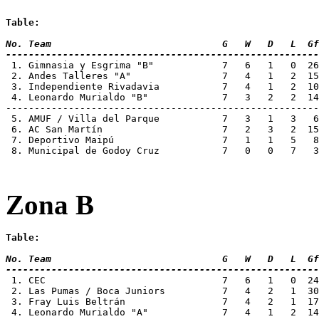
Table:
No. Team 			      G   W   D   L
-------------------------------------------------------
 1. Gimnasia y Esgrima "B"	      7 
 2. Andes Talleres "A"		      7   
 3. Independiente Rivadavia	      7 
 4. Leonardo Murialdo "B"	      7  
-------------------------------------------------------
 5. AMUF / Villa del Parque	      7
 6. AC San Martín		      7   2 
 7. Deportivo Maipú		      7   1
 8. Municipal de Godoy Cruz	      7
Zona B
Table:
No. Team 			      G   W   D   L
-------------------------------------------------------
 1. CEC				      7   6   1  
 2. Las Pumas / Boca Juniors 	      7
 3. Fray Luis Beltrán		      7   
 4. Leonardo Murialdo "A"	      7  