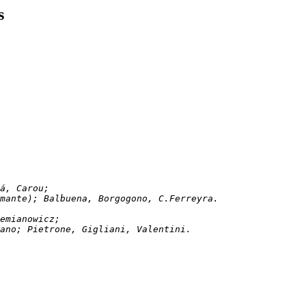
s
Sanitá, Carou; 
tamante); Balbuena, Borgogono, C.Ferreyra.
ci, Semianowicz;
agano; Pietrone, Gigliani, Valentini.