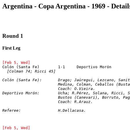
Argentina - Copa Argentina - 1969 - Detail
Round 1
First Leg
[Feb 5, Wed]
Colón (Santa Fe) 	1-1	Deportivo Morón
[Colman 74; Ricci 45]
Colón (Santa Fe):	Drago; Jaúregui, Lezcano, 
			Medina, Colman, Ceballos (Bus
			Coach: O.Vieira.
Deportivo Morón:	Ucha; R.Pérez, Solana, Ric
			Bustos (Canevari), Borruto, P
			Coach: R.Arauz.
Referee:		H.Dellacasa.
[Feb 5, Wed]