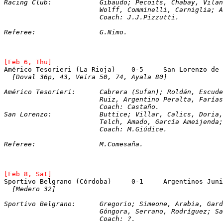
Racing Club:		Gibaudo; Pecoits, Chabay, 
			Wolff, Comminelli, Carniglia;
			Coach: J.J.Pizzutti.
Referee:		G.Nimo.
[Feb 6, Thu]
[Doval 36p, 43, Veira 50, 74, Ayala 80]
Américo Tesorieri:	Cabrera (Sufan); Roldá
			Ruiz, Argentino Peralta, Farí
			Coach: Castaño. 
San Lorenzo:		Buttice; Villar, Calics, Dor
			Telch, Amado, García Ameijend
			Coach: M.Giúdice.
Referee:		M.Comesaña.
[Feb 8, Sat]
Sportivo Belgrano (Córdoba)	0-1	Argentino
[Medero 32]
Sportivo Belgrano:	Gregorio; Simeone, Arabia
			Góngora, Serrano, Rodríguez; 
			Coach: ?.