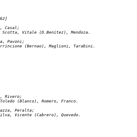
62]
uco, Casal;
z; Scotta, Vitale (D.Benítez), Mendoza.
ueroa, Pavoni;
Cirrincione (Bernao), Maglioni, Tarabini.
ana, Rivero; 
; Toledo (Blanco), Romero, Franco. 
, Piazza, Peralta; 
 Silva, Vicente (Cabrero), Quevedo. 