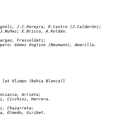
 C.Montagnoli, J.C.Pereyra, R.Castro (J.Calderón);
, J.Nuñez; E.Bricco, A.Roldán.
Ortiz, Bargas, Frassoldati;
cúpero; Gómez Voglino (Neumann), Amarilla.
Sporting (Punta Alta)	1-2	Huracán			[at Olimpo (Bahía Blanca)]
, Minciacca, Arrieta;
rti, Cicchini, Herrera.
berti, Chazarreta;
era, Olmedo, Giribet.