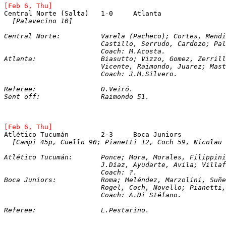
[Feb 6, Thu]
[Palavecino 10]
Central Norte: 		Varela (Pacheco); Corte
			Castillo, Serrudo, Cardozo; P
			Coach: M.Acosta.
Atlanta: 		Biasutto; Vizzo, Gomez, Zer
			Vicente, Raimondo, Juarez; Ma
			Coach: J.M.Silvero. 
Referee:		O.Veiró.
Sent off:		Raimondo 51.
[Feb 6, Thu]
Atlético Tucumán	2-3	Boca Juniors
[Campi 45p, Cuello 90; Pianetti 12, Coch 59, Nicolau 
Atlético Tucumán:	Ponce; Mora, Morales, Fil
			J.Díaz, Ayudarte, Avila; Vill
			Coach: ?. 
Boca Juniors:		Roma; Meléndez, Marzolini, 
			Rogel, Coch, Novello; Pianett
			Coach: A.Di Stéfano.
Referee:		L.Pestarino.