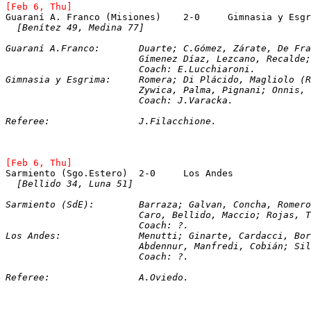
[Feb 6, Thu]
Guaraní A. Franco (Misiones)	2-0	Gimna
[Benítez 49, Medina 77]
Guaraní A.Franco:	Duarte; C.Gómez, Zárate, D
			Gímenez Díaz, Lezcano, Recald
			Coach: E.Lucchiaroni. 
Gimnasia y Esgrima:	Romera; Di Plácido, Ma
			Zywica, Palma, Pignani; Onnis
			Coach: J.Varacka.
Referee:		J.Filacchione.
[Feb 6, Thu]
[Bellido 34, Luna 51]
Sarmiento (SdE):	Barraza; Galvan, Concha, Ro
			Caro, Bellido, Maccio; Rojas, 
			Coach: ?.
Los Andes:		Menutti; Ginarte, Cardacci,
			Abdennur, Manfredi, Cobián; S
			Coach: ?.
Referee:		A.Oviedo.