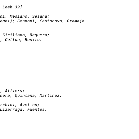
 Leeb 39]
, Poncini, Mesiano, Sesana; 
edogni); Gennoni, Castonovo, Gramajo.
otti, Siciliano, Reguera; 
eb, Cotton, Benito.
zarte, Alliers;
ernera, Quintana, Martínez.
, Tarchini, Avelino;
, Lizarraga, Fuentes.