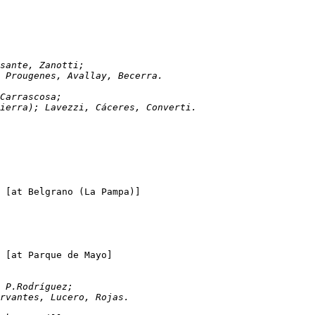
ero, Musante, Zanotti;
z; Prougenes, Avallay, Becerra. 
a, Carrascosa;
atierra); Lavezzi, Cáceres, Converti.
All Boys (La Pampa)	0-1	Platense		[at Belgrano (La Pampa)]
Los Andes (San Juan)	1-2	Racing Club		[at Parque de Mayo]
uello, P.Rodríguez;
Cervantes, Lucero, Rojas.