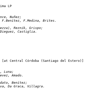
sia y Esgrima LP
e France, Nuñez;
e; F.Benítez, F.Medina, Brites.
gliolo (Rezza), Reznik, Grispo;
, Dieguez, Castiglia.
Sarmiento (Sgo.Estero)	2-0 	Los Andes		[at Central Córdoba (Santiago del Estero)]
mero, Luna;
Tevez, Amado.
 Bordato, Benítez;
ilva, Da Graca, Villagra.