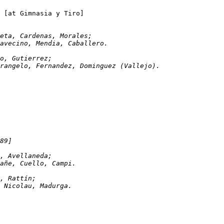
Central Norte (Salta)	1-0	Atlanta			[at Gimnasia y Tiro]
s, Mendieta, Cardenas, Morales; 
alavecino, Mendia, Caballero. 
rillo, Gutierrez; 
strangelo, Fernandez, Dominguez (Vallejo). 
89]
ippini, Avellaneda;
afañe, Cuello, Campi.
Suñe, Rattín;
i, Nicolau, Madurga.