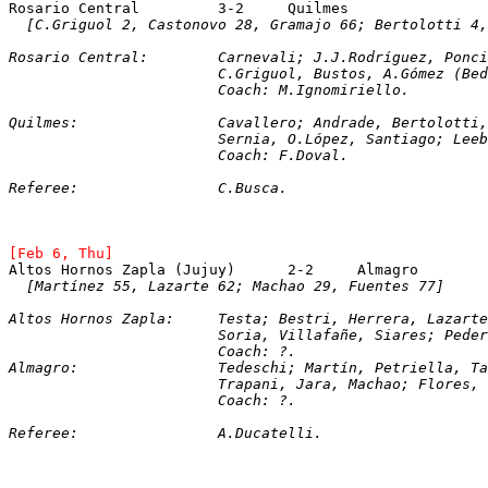
Rosario Central    	3-2	Quilmes
[C.Griguol 2, Castonovo 28, Gramajo 66; Bertolotti 4,
Rosario Central:	Carnevali; J.J.Rodríguez
			C.Griguol, Bustos, A.Gómez (B
			Coach: M.Ignomiriello.
Quilmes:		Cavallero; Andrade, Bertol
			Sernia, O.López, Santiago; Le
			Coach: F.Doval.
Referee:		C.Busca.
[Feb 6, Thu]
Altos Hornos Zapla (Jujuy)	2-2	Almagro
[Martínez 55, Lazarte 62; Machao 29, Fuentes 77]
Altos Hornos Zapla:	Testa; Bestri, Herrera, La
			Soria, Villafañe, Siares; Ped
			Coach: ?. 
Almagro:		Tedeschi; Martín, Petriella
			Trapani, Jara, Machao; Flores
			Coach: ?.
Referee:		A.Ducatelli.