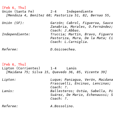
[Feb 6, Thu]
Unión (Santa Fe)	2-4	Independiente
[Mendoza 4, Benítez 60; Pastoriza 51, 82, Bernao 55, 
Unión (SF):		Garzón; Cabrol, Figueroa, Sa
			Zanabria, Morales, O.Fernánde
			Coach: J.Abbas. 
Independiente:		Truccia; Martín, Bravo, Fig
			Pastoriza, Mura, De la Mata; 
			Coach: L.Carniglia.
Referee:		D.Goicoechea.
[Feb 6, Thu]
Lipton (Corrientes) 	1-4	Lanús  
[Maidana 75; Silva 15, Quevedo 36, 85, Vicente 39]
Lipton: 		Luque; Paniagua, Verón, Maid
			Frascuelli, Encinas, Lencinas
			Coach: ?.   
Lanús: 			Ballesteros; Ostúa, Sabella
			Suárez, De Mario, Echenaussi;
			Coach: ?.     
Referee: 		A.Bossolino.