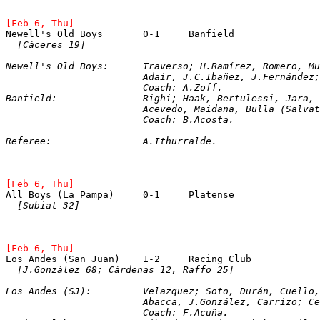
[Feb 6, Thu]
Newell's Old Boys 	0-1 	Banfield   
[Cáceres 19]
Newell's Old Boys:	Traverso; H.Ramírez, Rom
			Adair, J.C.Ibañez, J.Fernánde
			Coach: A.Zoff. 
Banfield:		Righi; Haak, Bertulessi, Jar
			Acevedo, Maidana, Bulla (Salv
			Coach: B.Acosta.
Referee:		A.Ithurralde.
[Feb 6, Thu]
[Subiat 32]
[Feb 6, Thu]
[J.González 68; Cárdenas 12, Raffo 25]
Los Andes (SJ):		Velazquez; Soto, Durán, C
			Abacca, J.González, Carrizo; 
			Coach: F.Acuña. 