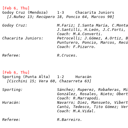
[Feb 6, Thu]
Godoy Cruz (Mendoza)	1-3	Chacarita Juniors
[J.Nuñez 13; Recúpero 18, Poncio 64, Marcos 90]
Godoy Cruz:		M.Fariz; I.Santa María,
			J.Santilli, H.León, J.C.Forti
			Coach: M.A.Converti. 
Chacarita Juniors:	Petrocelli; J.Gómez, A.
			Punturero, Poncio, Marcos, Re
			Coach: F.Pizarro.
Referee:		R.Cruces.
[Feb 6, Thu]
[Cicchini 15; Vera 60, Chazarreta 63]
Sporting:		Sánchez; Ruperez, Robañeras
			González, Rosales, Nieto; Obe
			Coach: R.Marrapodi. 
Huracán:		Navarro; Diez, Mansueto, Vi
			Cantú, Tedesco, Tito Gómez; V
			Coach: M.A.Vidal.
Referee:		R.Barreiro.