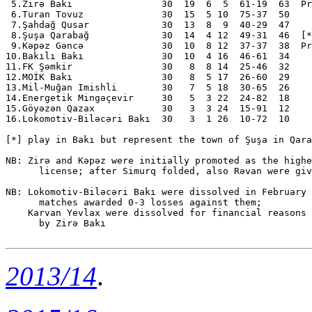
 5.Zirə Bakı                30  19  6  5  61-19  63  Pr
 6.Turan Tovuz              30  15  5 10  75-37  50

 7.Şahdağ Qusar             30  13  8  9  40-29  47

 8.Şuşa Qarabağ             30  14  4 12  49-31  46  [*
 9.Kəpəz Gəncə              30  10  8 12  37-37  38  Pr
10.Bakılı Bakı              30  10  4 16  46-61  34

11.FK Şəmkir                30   8  8 14  25-46  32

12.MOİK Bakı                30   8  5 17  26-60  29

13.Mil-Muğan Imishli        30   7  5 18  30-65  26

14.Energetik Mingəçevir     30   5  3 22  24-82  18

15.Göyəzən Qazax            30   3  3 24  15-91  12

16.Lokomotiv-Biləcəri Bakı  30   3  1 26  10-72  10

[*] play in Bakı but represent the town of Şuşa in Qara
NB: Zirə and Kəpəz were initially promoted as the highe
      license; after Simurq folded, also Rəvan were giv
NB: Lokomotiv-Biləcəri Bakı were dissolved in February 
      matches awarded 0-3 losses against them;

    Karvan Yevlax were dissolved for financial reasons 
      by Zirə Bakı

2013/14
.