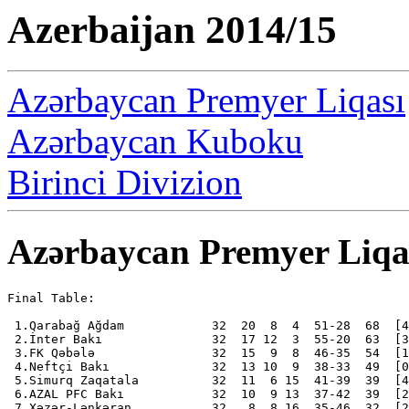
Azerbaijan 2014/15
Azərbaycan Premyer Liqası
Azərbaycan Kuboku
Birinci Divizion
Azərbaycan Premyer Liqa
Final Table:

 1.Qarabağ Ağdam            32  20  8  4  51-28  68  [4
 2.İnter Bakı               32  17 12  3  55-20  63  [3
 3.FK Qəbələ                32  15  9  8  46-35  54  [1
 4.Neftçi Bakı              32  13 10  9  38-33  49  [0
 5.Simurq Zaqatala          32  11  6 15  41-39  39  [4
 6.AZAL PFC Bakı            32  10  9 13  37-42  39  [2
 7.Xəzər-Lənkəran           32   8  8 16  35-46  32  [2