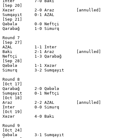
İnter        7-0 Bakı         

[Sep 20]

Xəzər        2-0 Araz         [annulled]

Sumqayıt     0-1 AZAL         

[Sep 21]

Qəbələ       0-0 Neftçi       

Qarabağ      1-0 Simurq       

Round 7

[Sep 27]

AZAL         1-1 İnter        

Bakı         2-1 Araz         [annulled]

Neftçi       1-3 Qarabağ      

[Sep 28]

Qəbələ       1-1 Xəzər        

Simurq       3-2 Sumqayıt     

Round 8

[Oct 17]

Qarabağ      2-0 Qəbələ       

Sumqayıt     0-1 Neftçi       

[Oct 18]

Araz         2-2 AZAL         [annulled]

İnter        0-0 Simurq       

[Oct 19]

Xəzər        4-0 Bakı         

Round 9

[Oct 24]

Qəbələ       3-1 Sumqayıt     
