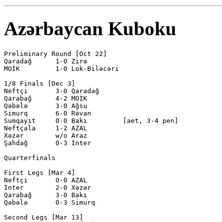
Azərbaycan Kuboku
Preliminary Round [Oct 22]

Qaradağ      1-0 Zirə         

MOİK         1-0 Lok-Biləcəri 

1/8 Finals [Dec 3]

Neftçi       3-0 Qaradağ      

Qarabağ      4-2 MOİK         

Qəbələ       3-0 Ağsu         

Simurq       6-0 Rəvan        

Sumqayıt     0-0 Bakı         [aet, 3-4 pen]

Neftçala     1-2 AZAL         

Xəzər        w/o Araz         

Şahdağ       0-3 İnter        

Quarterfinals

First Legs [Mar 4]

Neftçi       0-0 AZAL         

İnter        2-0 Xəzər        

Qarabağ      3-0 Bakı         

Qəbələ       0-3 Simurq       

Second Legs [Mar 13]
