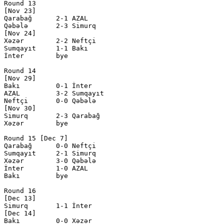
Round 13

[Nov 23]

Qarabağ      2-1 AZAL         

Qəbələ       2-3 Simurq       

[Nov 24]

Xəzər        2-2 Neftçi       

Sumqayıt     1-1 Bakı         

İnter        bye

Round 14

[Nov 29]

Bakı         0-1 İnter        

AZAL         3-2 Sumqayıt     

Neftçi       0-0 Qəbələ       

[Nov 30]

Simurq       2-3 Qarabağ      

Xəzər        bye

Round 15 [Dec 7]

Qarabağ      0-0 Neftçi       

Sumqayıt     2-1 Simurq       

Xəzər        3-0 Qəbələ       

İnter        1-0 AZAL         

Bakı         bye

Round 16

[Dec 13]

Simurq       1-1 İnter        

[Dec 14]

Bakı         0-0 Xəzər        
