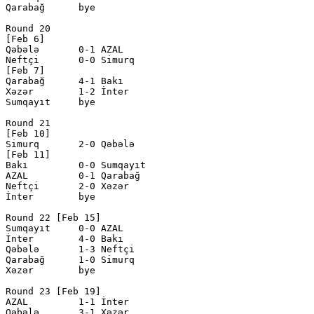
Qarabağ      bye

Round 20

[Feb 6]

Qəbələ       0-1 AZAL         

Neftçi       0-0 Simurq       

[Feb 7]

Qarabağ      4-1 Bakı         

Xəzər        1-2 İnter        

Sumqayıt     bye

Round 21

[Feb 10]

Simurq       2-0 Qəbələ       

[Feb 11]

Bakı         0-0 Sumqayıt     

AZAL         0-1 Qarabağ      

Neftçi       2-0 Xəzər        

İnter        bye

Round 22 [Feb 15]

Sumqayıt     0-0 AZAL         

İnter        4-0 Bakı         

Qəbələ       1-3 Neftçi       

Qarabağ      1-0 Simurq       

Xəzər        bye

Round 23 [Feb 19]

AZAL         1-1 İnter        

Qəbələ       3-1 Xəzər        
