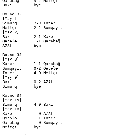
Qarabağ      3-2 Neftçi       

Bakı         bye

Round 32

[May 1]

Simurq       2-3 İnter        

Neftçi       2-2 Sumqayıt     

[May 2]

Bakı         2-1 Xəzər        

Qəbələ       1-1 Qarabağ      

AZAL         bye

Round 33

[May 8]

Xəzər        1-1 Qarabağ      

Sumqayıt     0-2 Qəbələ       

İnter        4-0 Neftçi       

[May 9]

Bakı         0-2 AZAL         

Simurq       bye

Round 34

[May 15]

Simurq       4-0 Bakı         

[May 16]

Xəzər        1-0 AZAL         

Qəbələ       1-1 İnter        

Qarabağ      1-0 Sumqayıt     

Neftçi       bye
