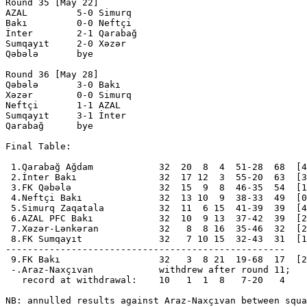
Round 35 [May 22]

AZAL         5-0 Simurq       

Bakı         0-0 Neftçi       

İnter        2-1 Qarabağ      

Sumqayıt     2-0 Xəzər        

Qəbələ       bye

Round 36 [May 28] 

Qəbələ       3-0 Bakı         

Xəzər        0-0 Simurq       

Neftçi       1-1 AZAL         

Sumqayıt     3-1 İnter        

Qarabağ      bye

Final Table:

 1.Qarabağ Ağdam            32  20  8  4  51-28  68  [4
 2.İnter Bakı               32  17 12  3  55-20  63  [3
 3.FK Qəbələ                32  15  9  8  46-35  54  [1
 4.Neftçi Bakı              32  13 10  9  38-33  49  [0
 5.Simurq Zaqatala          32  11  6 15  41-39  39  [4
 6.AZAL PFC Bakı            32  10  9 13  37-42  39  [2
 7.Xəzər-Lənkəran           32   8  8 16  35-46  32  [2
 8.FK Sumqayıt              32   7 10 15  32-43  31  [1
---------------------------------------------------

 9.FK Bakı                  32   3  8 21  19-68  17  [2
 -.Araz-Naxçıvan            withdrew after round 11;

   record at withdrawal:    10   1  1  8   7-20   4
