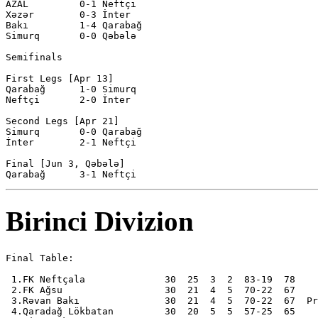
AZAL         0-1 Neftçi       

Xəzər        0-3 İnter        

Bakı         1-4 Qarabağ      

Simurq       0-0 Qəbələ       

Semifinals

First Legs [Apr 13]

Qarabağ      1-0 Simurq       

Neftçi       2-0 İnter        

Second Legs [Apr 21]

Simurq       0-0 Qarabağ      

İnter        2-1 Neftçi       

Final [Jun 3, Qəbələ]

Birinci Divizion
Final Table:

 1.FK Neftçala              30  25  3  2  83-19  78

 2.FK Ağsu                  30  21  4  5  70-22  67

 3.Rəvan Bakı               30  21  4  5  70-22  67  Pr
 4.Qaradağ Lökbatan         30  20  5  5  57-25  65
