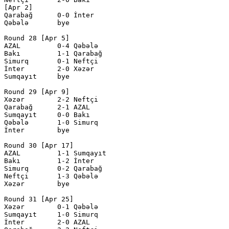
[Apr 2]

Qarabağ      0-0 İnter        

Qəbələ       bye

Round 28 [Apr 5]

AZAL         0-4 Qəbələ       

Bakı         1-1 Qarabağ      

Simurq       0-1 Neftçi       

İnter        2-0 Xəzər        

Sumqayıt     bye

Round 29 [Apr 9] 

Xəzər        2-2 Neftçi       

Qarabağ      2-1 AZAL         

Sumqayıt     0-0 Bakı         

Qəbələ       1-0 Simurq       

İnter        bye

Round 30 [Apr 17]

AZAL         1-1 Sumqayıt     

Bakı         1-2 İnter        

Simurq       0-2 Qarabağ      

Neftçi       1-3 Qəbələ       

Xəzər        bye

Round 31 [Apr 25]

Xəzər        0-1 Qəbələ       

Sumqayıt     1-0 Simurq       

İnter        2-0 AZAL         
