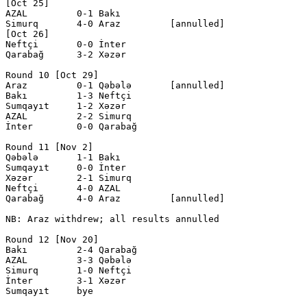
[Oct 25]

AZAL         0-1 Bakı         

Simurq       4-0 Araz         [annulled]

[Oct 26]

Neftçi       0-0 İnter        

Qarabağ      3-2 Xəzər        

Round 10 [Oct 29]

Araz         0-1 Qəbələ       [annulled]

Bakı         1-3 Neftçi       

Sumqayıt     1-2 Xəzər        

AZAL         2-2 Simurq       

İnter        0-0 Qarabağ      

Round 11 [Nov 2]

Qəbələ       1-1 Bakı         

Sumqayıt     0-0 İnter        

Xəzər        2-1 Simurq       

Neftçi       4-0 AZAL         

Qarabağ      4-0 Araz         [annulled]

NB: Araz withdrew; all results annulled

Round 12 [Nov 20]

Bakı         2-4 Qarabağ      

AZAL         3-3 Qəbələ       

Simurq       1-0 Neftçi       

İnter        3-1 Xəzər        

Sumqayıt     bye
