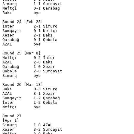
Simurq       1-1 Sumqayıt     

Neftçi       0-1 Qarabağ      

Bakı         bye

Round 24 [Feb 28]

İnter        2-1 Simurq       

Sumqayıt     0-1 Neftçi       

Xəzər        2-1 Bakı          

Qarabağ      0-1 Qəbələ       

AZAL         bye

Round 25 [Mar 8]

Neftçi       0-2 İnter        

AZAL         2-0 Bakı         

Qarabağ      1-0 Xəzər        

Qəbələ       2-0 Sumqayıt     

Simurq       bye

Round 26 [Mar 18]

Bakı         0-3 Simurq       

AZAL         3-1 Xəzər        

Sumqayıt     1-2 Qarabağ      

İnter        1-2 Qəbələ       

Neftçi       bye

Round 27

[Apr 1]

Simurq       1-0 AZAL         

Xəzər        3-2 Sumqayıt     

Neftçi       2-0 Bakı         
