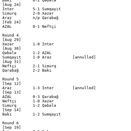
Bakı         0-2 Qəbələ       

[Aug 24]

İnter        5-1 Sumqayıt     

Simurq       2-0 Xəzər        

Araz         n/p Qarabağ      

[Feb 24]  

AZAL         0-1 Neftçi       

Round 4

[Aug 29]

Xəzər        1-0 İnter        

[Aug 30]

Qəbələ       1-2 AZAL         

Sumqayıt     1-0 Araz         [annulled]

[Aug 31]

Neftçi       2-1 Simurq       

Qarabağ      2-2 Bakı         

Round 5

[Sep 12]

Araz         1-3 İnter        [annulled]

[Sep 13]

AZAL         0-3 Qarabağ      

Neftçi       1-0 Xəzər        

Simurq       1-2 Qəbələ       

[Sep 14]

Bakı         1-2 Sumqayıt     

Round 6

[Sep 19]
