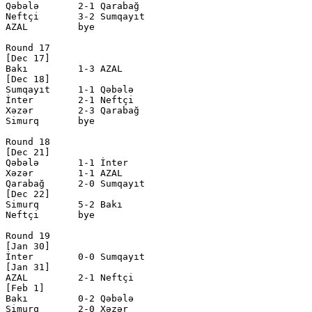
Qəbələ       2-1 Qarabağ      

Neftçi       3-2 Sumqayıt     

AZAL         bye

Round 17

[Dec 17]

Bakı         1-3 AZAL         

[Dec 18]

Sumqayıt     1-1 Qəbələ       

İnter        2-1 Neftçi       

Xəzər        2-3 Qarabağ      

Simurq       bye

Round 18

[Dec 21]

Qəbələ       1-1 İnter        

Xəzər        1-1 AZAL         

Qarabağ      2-0 Sumqayıt     

[Dec 22]

Simurq       5-2 Bakı         

Neftçi       bye

Round 19

[Jan 30]

İnter        0-0 Sumqayıt     

[Jan 31]

AZAL         2-1 Neftçi       

[Feb 1]

Bakı         0-2 Qəbələ       

Simurq       2-0 Xəzər        
