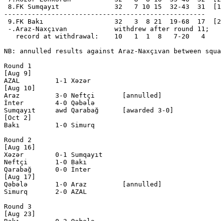
 8.FK Sumqayıt              32   7 10 15  32-43  31  [1
---------------------------------------------------

 9.FK Bakı                  32   3  8 21  19-68  17  [2
 -.Araz-Naxçıvan            withdrew after round 11;

   record at withdrawal:    10   1  1  8   7-20   4

NB: annulled results against Araz-Naxçıvan between squa
Round 1

[Aug 9]

AZAL         1-1 Xəzər        

[Aug 10]

Araz         3-0 Neftçi       [annulled]

İnter        4-0 Qəbələ       

Sumqayıt     awd Qarabağ      [awarded 3-0]

[Oct 2] 

Bakı         1-0 Simurq       

Round 2

[Aug 16]

Xəzər        0-1 Sumqayıt     

Neftçi       1-0 Bakı         

Qarabağ      0-0 İnter        

[Aug 17]

Qəbələ       1-0 Araz         [annulled]

Simurq       2-0 AZAL         

Round 3

[Aug 23]
