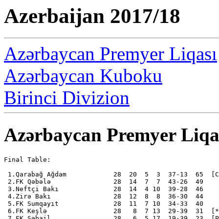
Azerbaijan 2017/18
Azərbaycan Premyer Liqası
Azərbaycan Kuboku
Birinci Divizion
Azərbaycan Premyer Liqa
Final Table:

 1.Qarabağ Ağdam            28  20  5  3  37-13  65  [C
 2.FK Qəbələ                28  14  7  7  43-26  49

 3.Neftçi Bakı              28  14  4 10  39-28  46

 4.Zirə Bakı                28  12  8  8  36-30  44

 5.FK Sumqayıt              28  11  7 10  34-33  40

 6.FK Keşlə                 28   8  7 13  29-39  31  [*
 7.FK Səbail                28   6  5 17  19-39  23  [P