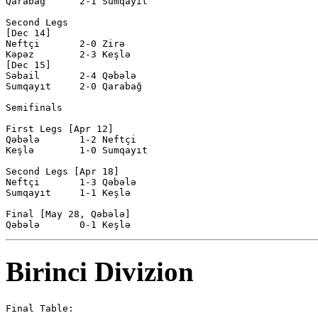
Qarabağ      2-1 Sumqayıt     

Second Legs

[Dec 14]

Neftçi       2-0 Zirə         

Kəpəz        2-3 Keşlə        

[Dec 15]

Səbail       2-4 Qəbələ       

Sumqayıt     2-0 Qarabağ      

Semifinals

First Legs [Apr 12]

Qəbələ       1-2 Neftçi       

Keşlə        1-0 Sumqayıt     

Second Legs [Apr 18]

Neftçi       1-3 Qəbələ       

Sumqayıt     1-1 Keşlə        

Final [May 28, Qəbələ]

Birinci Divizion
Final Table:
