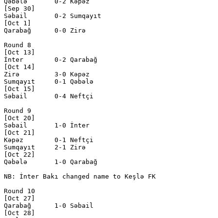
Qəbələ       0-2 Kəpəz        

[Sep 30]

Səbail       0-2 Sumqayıt     

[Oct 1]

Qarabağ      0-0 Zirə         

Round 8

[Oct 13]

İnter        0-2 Qarabağ      

[Oct 14]

Zirə         3-0 Kəpəz        

Sumqayıt     0-1 Qəbələ       

[Oct 15]

Səbail       0-4 Neftçi       

Round 9

[Oct 20]

Səbail       1-0 İnter        

[Oct 21]

Kəpəz        0-1 Neftçi       

Sumqayıt     2-1 Zirə         

[Oct 22]

Qəbələ       1-0 Qarabağ      

NB: İnter Bakı changed name to Keşlə FK

Round 10

[Oct 27]

Qarabağ      1-0 Səbail       

[Oct 28]
