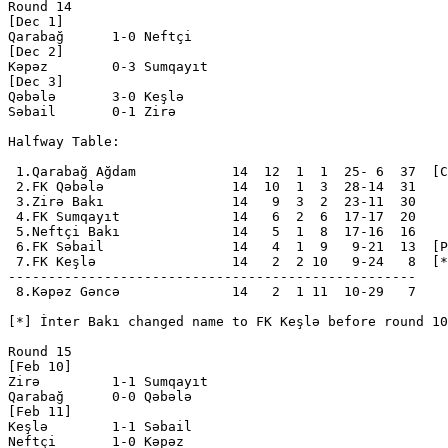
Round 14

[Dec 1]

Qarabağ      1-0 Neftçi       

[Dec 2]

Kəpəz        0-3 Sumqayıt     

[Dec 3]

Qəbələ       3-0 Keşlə        

Səbail       0-1 Zirə         

Halfway Table:

 1.Qarabağ Ağdam            14  12  1  1  25- 6  37  [C
 2.FK Qəbələ                14  10  1  3  28-14  31

 3.Zirə Bakı                14   9  3  2  23-11  30

 4.FK Sumqayıt              14   6  2  6  17-17  20

 5.Neftçi Bakı              14   5  1  8  17-16  16

 6.FK Səbail                14   4  1  9   9-21  13  [P
 7.FK Keşlə                 14   2  2 10   9-24   8  [*
---------------------------------------------------

 8.Kəpəz Gəncə              14   2  1 11  10-29   7

[*] İnter Bakı changed name to FK Keşlə before round 10

Round 15

[Feb 10]

Zirə         1-1 Sumqayıt     

Qarabağ      0-0 Qəbələ       

[Feb 11]

Keşlə        1-1 Səbail       

Neftçi       1-0 Kəpəz        
