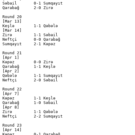
Səbail       0-1 Sumqayıt     

Qarabağ      2-0 Zirə         

Round 20

[Mar 13]

Keşlə        1-1 Qəbələ       

[Mar 14]

Zirə         1-1 Səbail       

Neftçi       0-0 Qarabağ      

Sumqayıt     2-1 Kəpəz        

Round 21

[Apr 1]

Kəpəz        0-0 Zirə         

Qarabağ      1-1 Keşlə        

[Apr 2]

Qəbələ       1-1 Sumqayıt     

Neftçi       2-0 Səbail       

Round 22

[Apr 7]

Kəpəz        1-1 Keşlə        

Qarabağ      1-0 Səbail       

[Apr 8]

Zirə         1-1 Qəbələ       

Neftçi       2-2 Sumqayıt     

Round 23

[Apr 14]

Kəpəz        0-1 Qarabağ      
