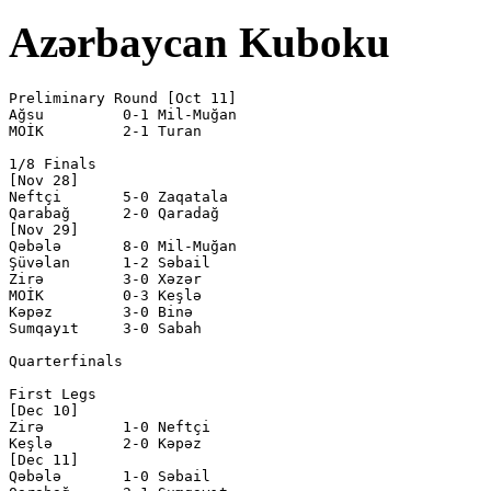
Azərbaycan Kuboku
Preliminary Round [Oct 11]

Ağsu         0-1 Mil-Muğan    

MOİK         2-1 Turan        

1/8 Finals

[Nov 28]

Neftçi       5-0 Zaqatala     

Qarabağ      2-0 Qaradağ      

[Nov 29]

Qəbələ       8-0 Mil-Muğan    

Şüvəlan      1-2 Səbail       

Zirə         3-0 Xəzər        

MOİK         0-3 Keşlə        

Kəpəz        3-0 Binə         

Sumqayıt     3-0 Sabah        

Quarterfinals

First Legs

[Dec 10]

Zirə         1-0 Neftçi       

Keşlə        2-0 Kəpəz        

[Dec 11]

Qəbələ       1-0 Səbail       
