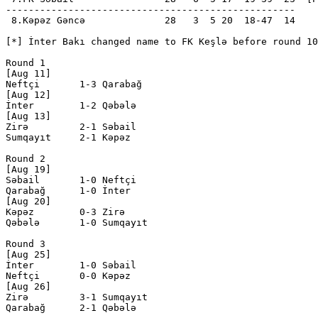
---------------------------------------------------

 8.Kəpəz Gəncə              28   3  5 20  18-47  14    
[*] İnter Bakı changed name to FK Keşlə before round 10

Round 1

[Aug 11]

Neftçi       1-3 Qarabağ      

[Aug 12]

İnter        1-2 Qəbələ       

[Aug 13]

Zirə         2-1 Səbail       

Sumqayıt     2-1 Kəpəz        

Round 2

[Aug 19]

Səbail       1-0 Neftçi       

Qarabağ      1-0 İnter        

[Aug 20]

Kəpəz        0-3 Zirə         

Qəbələ       1-0 Sumqayıt     

Round 3

[Aug 25]

İnter        1-0 Səbail       

Neftçi       0-0 Kəpəz        

[Aug 26]

Zirə         3-1 Sumqayıt     

Qarabağ      2-1 Qəbələ       
