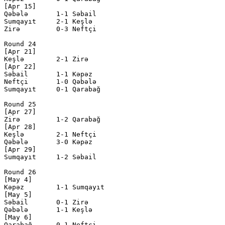
[Apr 15]

Qəbələ       1-1 Səbail       

Sumqayıt     2-1 Keşlə        

Zirə         0-3 Neftçi       

Round 24

[Apr 21]

Keşlə        2-1 Zirə         

[Apr 22]

Səbail       1-1 Kəpəz        

Neftçi       1-0 Qəbələ       

Sumqayıt     0-1 Qarabağ      

Round 25

[Apr 27]

Zirə         1-2 Qarabağ      

[Apr 28]

Keşlə        2-1 Neftçi       

Qəbələ       3-0 Kəpəz        

[Apr 29]

Sumqayıt     1-2 Səbail       

Round 26

[May 4]

Kəpəz        1-1 Sumqayıt     

[May 5]

Səbail       0-1 Zirə         

Qəbələ       1-1 Keşlə        

[May 6]

Qarabağ      0-1 Neftçi       
