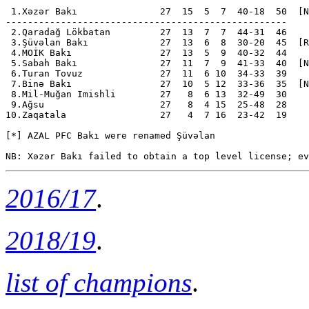
 1.Xəzər Bakı               27  15  5  7  40-18  50  [N
---------------------------------------------------

 2.Qaradağ Lökbatan         27  13  7  7  44-31  46

 3.Şüvəlan Bakı             27  13  6  8  30-20  45  [R
 4.MOİK Bakı                27  13  5  9  40-32  44

 5.Sabah Bakı               27  11  7  9  41-33  40  [N
 6.Turan Tovuz              27  11  6 10  34-33  39

 7.Binə Bakı                27  10  5 12  33-36  35  [N
 8.Mil-Muğan Imishli        27   8  6 13  32-49  30

 9.Ağsu                     27   8  4 15  25-48  28

10.Zaqatala                 27   4  7 16  23-42  19

[*] AZAL PFC Bakı were renamed Şüvəlan

2016/17
.
2018/19
.
list of champions
.