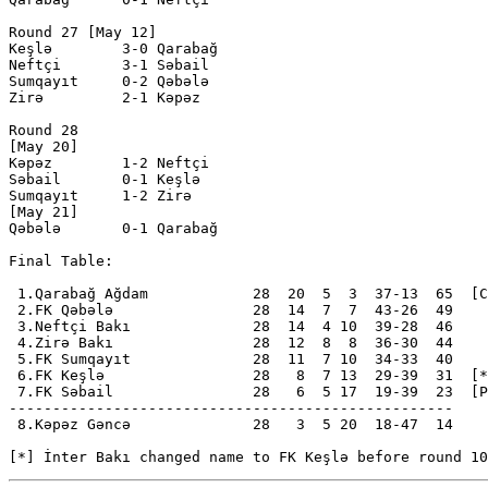
Round 27 [May 12]

Keşlə        3-0 Qarabağ      

Neftçi       3-1 Səbail       

Sumqayıt     0-2 Qəbələ       

Zirə         2-1 Kəpəz        

Round 28

[May 20]

Kəpəz        1-2 Neftçi       

Səbail       0-1 Keşlə        

Sumqayıt     1-2 Zirə         

[May 21]

Qəbələ       0-1 Qarabağ      

Final Table:

 1.Qarabağ Ağdam            28  20  5  3  37-13  65  [C
 2.FK Qəbələ                28  14  7  7  43-26  49

 3.Neftçi Bakı              28  14  4 10  39-28  46

 4.Zirə Bakı                28  12  8  8  36-30  44

 5.FK Sumqayıt              28  11  7 10  34-33  40

 6.FK Keşlə                 28   8  7 13  29-39  31  [*
 7.FK Səbail                28   6  5 17  19-39  23  [P
---------------------------------------------------

 8.Kəpəz Gəncə              28   3  5 20  18-47  14    