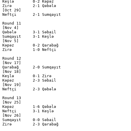
Keşlə        0-2 Kəpəz        

Zirə         2-1 Qəbələ       

[Oct 29]

Neftçi       2-1 Sumqayıt     

Round 11

[Nov 4]

Qəbələ       3-1 Səbail       

Sumqayıt     3-1 Keşlə        

[Nov 5]

Kəpəz        0-2 Qarabağ      

Zirə         1-0 Neftçi       

Round 12

[Nov 17]

Qarabağ      2-0 Sumqayıt     

[Nov 18]

Keşlə        0-1 Zirə         

Kəpəz        2-3 Səbail       

[Nov 19]

Neftçi       2-3 Qəbələ       

Round 13

[Nov 25]

Kəpəz        1-6 Qəbələ       

Neftçi       3-1 Keşlə        

[Nov 26]

Sumqayıt     0-0 Səbail       

Zirə         2-3 Qarabağ      
