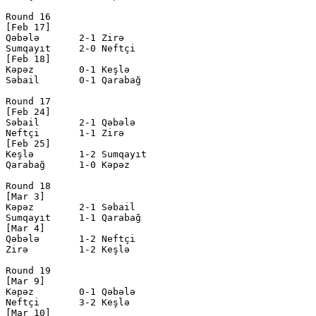
Round 16

[Feb 17]

Qəbələ       2-1 Zirə         

Sumqayıt     2-0 Neftçi       

[Feb 18]

Kəpəz        0-1 Keşlə        

Səbail       0-1 Qarabağ      

Round 17

[Feb 24]

Səbail       2-1 Qəbələ       

Neftçi       1-1 Zirə         

[Feb 25]

Keşlə        1-2 Sumqayıt     

Qarabağ      1-0 Kəpəz        

Round 18

[Mar 3]

Kəpəz        2-1 Səbail       

Sumqayıt     1-1 Qarabağ      

[Mar 4]

Qəbələ       1-2 Neftçi       

Zirə         1-2 Keşlə        

Round 19

[Mar 9]

Kəpəz        0-1 Qəbələ       

Neftçi       3-2 Keşlə        

[Mar 10]
