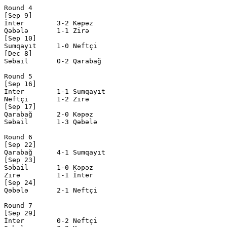
Round 4

[Sep 9]

İnter        3-2 Kəpəz        

Qəbələ       1-1 Zirə         

[Sep 10]

Sumqayıt     1-0 Neftçi       

[Dec 8]

Səbail       0-2 Qarabağ      

Round 5

[Sep 16]

İnter        1-1 Sumqayıt     

Neftçi       1-2 Zirə         

[Sep 17]

Qarabağ      2-0 Kəpəz        

Səbail       1-3 Qəbələ       

Round 6

[Sep 22]

Qarabağ      4-1 Sumqayıt     

[Sep 23]

Səbail       1-0 Kəpəz        

Zirə         1-1 İnter        

[Sep 24]

Qəbələ       2-1 Neftçi       

Round 7

[Sep 29]

İnter        0-2 Neftçi       
