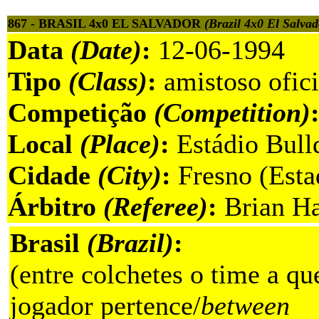
867 - BRASIL 4x0 EL SALVADOR
(Brazil 4x0 El Salvad
Data
(Date)
:
12-06-1994
Tipo
(Class)
:
amistoso ofici
Competição
(Competition)
Local
(Place)
:
Estádio Bull
Cidade
(City)
:
Fresno (Esta
Árbitro
(Referee)
:
Brian Ha
Brasil
(Brazil)
:
(entre colchetes o time a qu
jogador pertence/
between