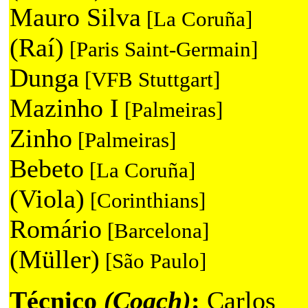
Mauro Silva
[La Coruña]
(Raí)
[Paris Saint-Germain]
Dunga
[VFB Stuttgart]
Mazinho I
[Palmeiras]
Zinho
[Palmeiras]
Bebeto
[La Coruña]
(Viola)
[Corinthians]
Romário
[Barcelona]
(Müller)
[São Paulo]
Técnico
(Coach)
:
Carlos