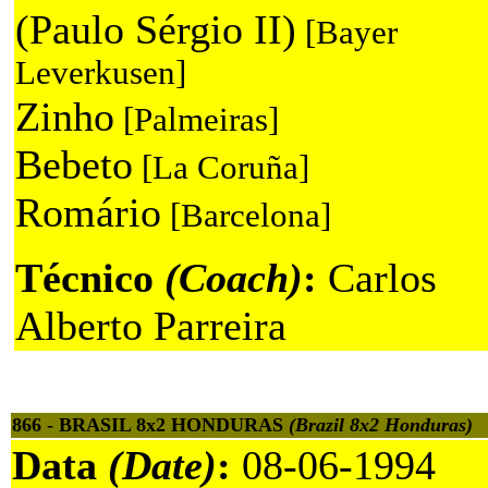
(Paulo Sérgio II)
[Bayer
Leverkusen]
Zinho
[Palmeiras]
Bebeto
[La Coruña]
Romário
[Barcelona]
Técnico
(Coach)
:
Carlos
Alberto Parreira
866 - BRASIL 8x2 HONDURAS
(Brazil 8x2 Honduras)
Data
(Date)
:
08-06-1994