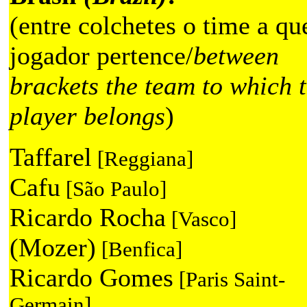
(entre colchetes o time a qu
jogador pertence/
between
brackets the team to which 
player belongs
)
Taffarel
[Reggiana]
Cafu
[São Paulo]
Ricardo Rocha
[Vasco]
(Mozer)
[Benfica]
Ricardo Gomes
[Paris Saint-
Germain]