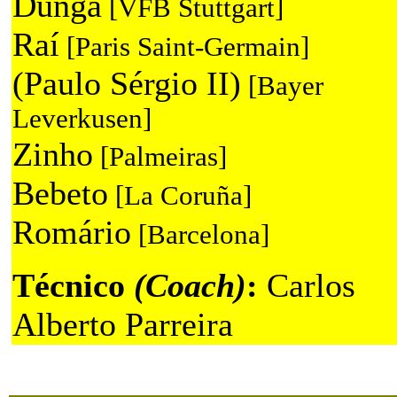
Dunga
[VFB Stuttgart]
Raí
[Paris Saint-Germain]
(Paulo Sérgio II)
[Bayer
Leverkusen]
Zinho
[Palmeiras]
Bebeto
[La Coruña]
Romário
[Barcelona]
Técnico
(Coach)
:
Carlos
Alberto Parreira