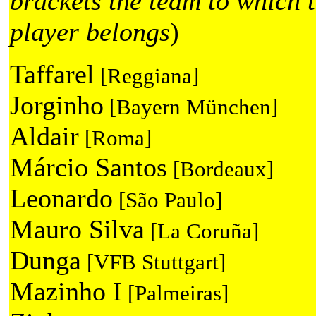
brackets the team to which 
player belongs
)
Taffarel
[Reggiana]
Jorginho
[Bayern München]
Aldair
[Roma]
Márcio Santos
[Bordeaux]
Leonardo
[São Paulo]
Mauro Silva
[La Coruña]
Dunga
[VFB Stuttgart]
Mazinho I
[Palmeiras]