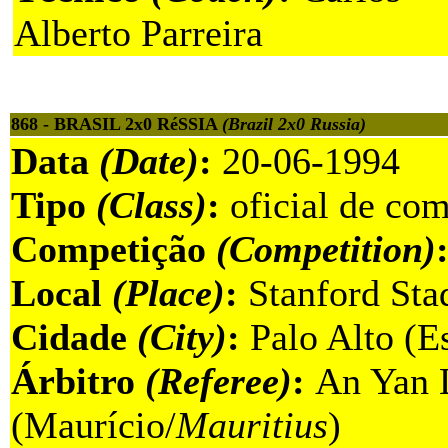
Alberto Parreira
868 - BRASIL 2x0 RéSSIA
(Brazil 2x0 Russia)
Data
(Date)
:
20-06-1994
Tipo
(Class)
:
oficial de com
Competição
(Competition)
Local
(Place)
:
Stanford Sta
Cidade
(City)
:
Palo Alto (E
Árbitro
(Referee)
:
An Yan 
(Maurício/
Mauritius
)