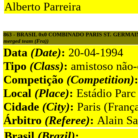
Alberto Parreira
863 - BRASIL 0x0 COMBINADO PARIS ST. GERMA
merged team (Fra))
Data
(Date)
:
20-04-1994
Tipo
(Class)
:
amistoso não-o
Competição
(Competition)
Local
(Place)
:
Estádio Parc 
Cidade
(City)
:
Paris (Franç
Árbitro
(Referee)
:
Alain Sa
Brasil
(Brazil)
: