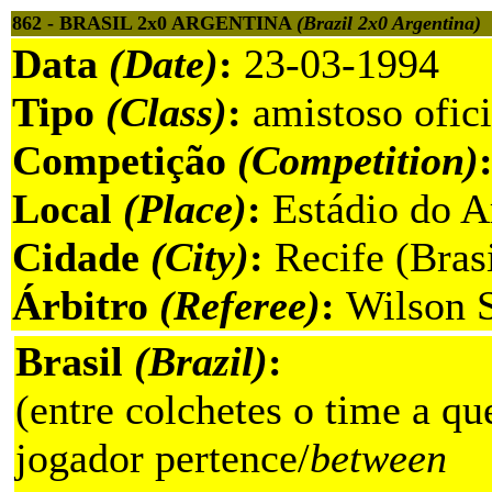
862 - BRASIL 2x0 ARGENTINA
(Brazil 2x0 Argentina)
Data
(Date)
:
23-03-1994
Tipo
(Class)
:
amistoso ofici
Competição
(Competition)
Local
(Place)
:
Estádio do A
Cidade
(City)
:
Recife (Brasi
Árbitro
(Referee)
:
Wilson S
Brasil
(Brazil)
:
(entre colchetes o time a qu
jogador pertence/
between