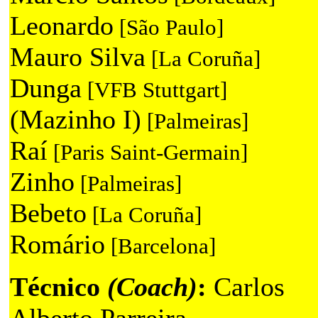
Leonardo
[São Paulo]
Mauro Silva
[La Coruña]
Dunga
[VFB Stuttgart]
(Mazinho I)
[Palmeiras]
Raí
[Paris Saint-Germain]
Zinho
[Palmeiras]
Bebeto
[La Coruña]
Romário
[Barcelona]
Técnico
(Coach)
:
Carlos