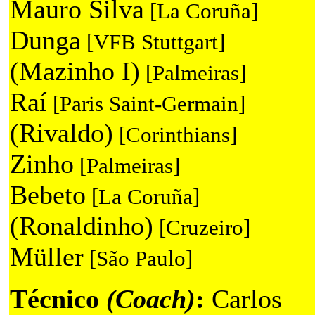
Mauro Silva
[La Coruña]
Dunga
[VFB Stuttgart]
(Mazinho I)
[Palmeiras]
Raí
[Paris Saint-Germain]
(Rivaldo)
[Corinthians]
Zinho
[Palmeiras]
Bebeto
[La Coruña]
(Ronaldinho)
[Cruzeiro]
Müller
[São Paulo]
Técnico
(Coach)
:
Carlos