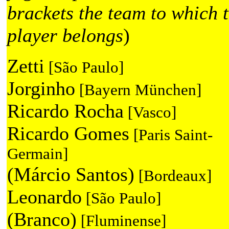
brackets the team to which 
player belongs
)
Zetti
[São Paulo]
Jorginho
[Bayern München]
Ricardo Rocha
[Vasco]
Ricardo Gomes
[Paris Saint-
Germain]
(Márcio Santos)
[Bordeaux]
Leonardo
[São Paulo]
(Branco)
[Fluminense]