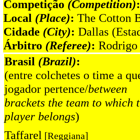
Competição
(Competition)
Local
(Place)
:
The Cotton 
Cidade
(City)
:
Dallas (Esta
Árbitro
(Referee)
:
Rodrigo 
Brasil
(Brazil)
:
(entre colchetes o time a qu
jogador pertence/
between
brackets the team to which 
player belongs
)
Taffarel
[Reggiana]