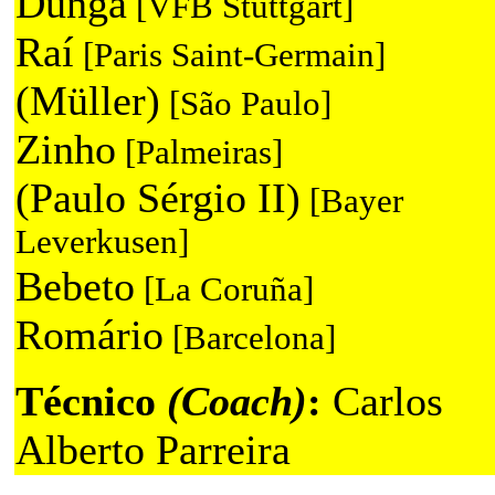
Dunga
[VFB Stuttgart]
Raí
[Paris Saint-Germain]
(Müller)
[São Paulo]
Zinho
[Palmeiras]
(Paulo Sérgio II)
[Bayer
Leverkusen]
Bebeto
[La Coruña]
Romário
[Barcelona]
Técnico
(Coach)
:
Carlos
Alberto Parreira