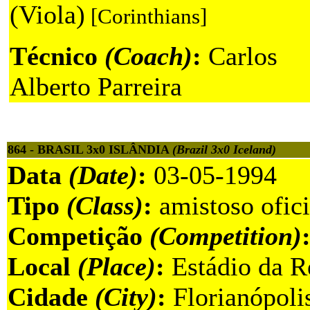
(Viola)
[Corinthians]
Técnico
(Coach)
:
Carlos
Alberto Parreira
864 - BRASIL 3x0 ISLÂNDIA
(Brazil 3x0 Iceland)
Data
(Date)
:
03-05-1994
Tipo
(Class)
:
amistoso ofici
Competição
(Competition)
Local
(Place)
:
Estádio da R
Cidade
(City)
:
Florianópolis