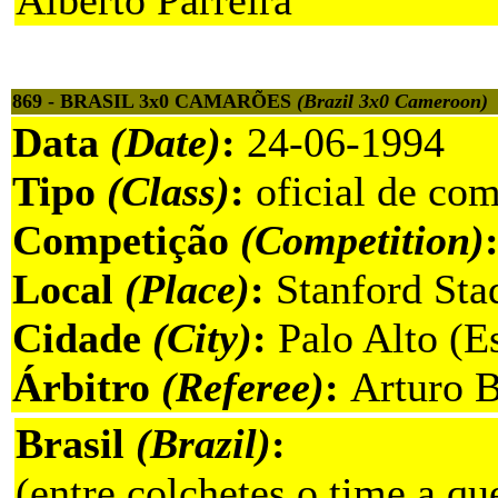
Alberto Parreira
869 - BRASIL 3x0 CAMARÕES
(Brazil 3x0 Cameroon)
Data
(Date)
:
24-06-1994
Tipo
(Class)
:
oficial de com
Competição
(Competition)
Local
(Place)
:
Stanford Sta
Cidade
(City)
:
Palo Alto (E
Árbitro
(Referee)
:
Arturo B
Brasil
(Brazil)
:
(entre colchetes o time a qu