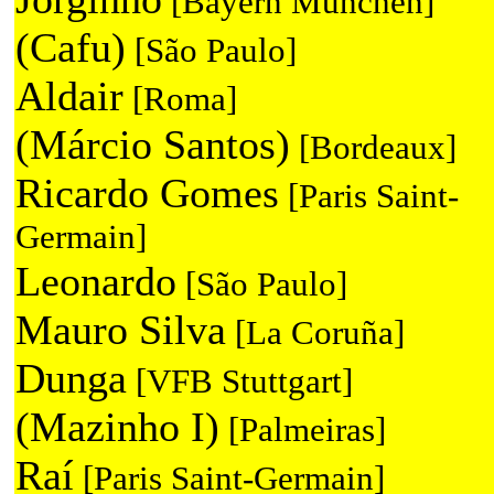
[Bayern München]
(Cafu)
[São Paulo]
Aldair
[Roma]
(Márcio Santos)
[Bordeaux]
Ricardo Gomes
[Paris Saint-
Germain]
Leonardo
[São Paulo]
Mauro Silva
[La Coruña]
Dunga
[VFB Stuttgart]
(Mazinho I)
[Palmeiras]
Raí
[Paris Saint-Germain]