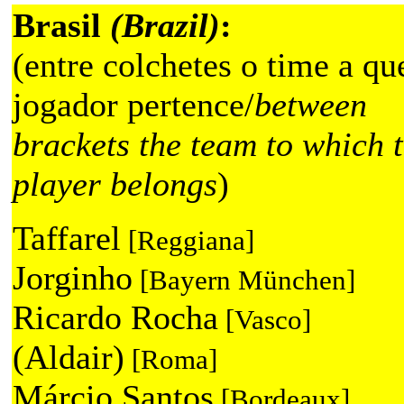
Brasil
(Brazil)
:
(entre colchetes o time a qu
jogador pertence/
between
brackets the team to which 
player belongs
)
Taffarel
[Reggiana]
Jorginho
[Bayern München]
Ricardo Rocha
[Vasco]
(Aldair)
[Roma]
Márcio Santos
[Bordeaux]