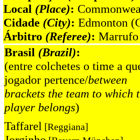
Local
(Place)
:
Commonweal
Cidade
(City)
:
Edmonton (C
Árbitro
(Referee)
:
Marrufo
Brasil
(Brazil)
:
(entre colchetes o time a qu
jogador pertence/
between
brackets the team to which 
player belongs
)
Taffarel
[Reggiana]
Jorginho