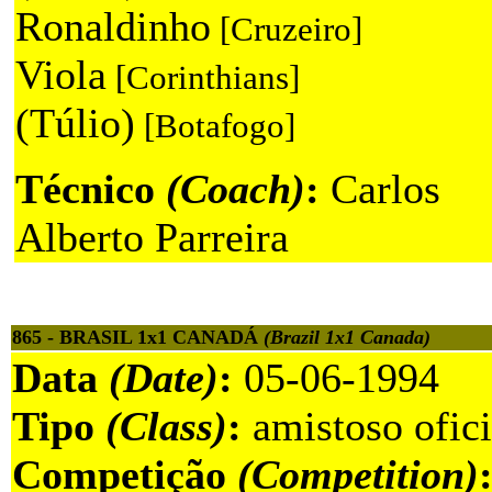
Ronaldinho
[Cruzeiro]
Viola
[Corinthians]
(Túlio)
[Botafogo]
Técnico
(Coach)
:
Carlos
Alberto Parreira
865 - BRASIL 1x1 CANADÁ
(Brazil 1x1 Canada)
Data
(Date)
:
05-06-1994
Tipo
(Class)
:
amistoso ofici
Competição
(Competition)