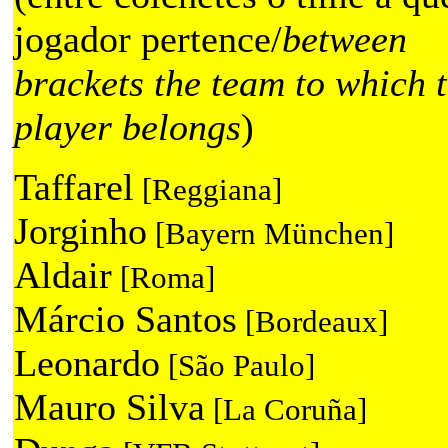
jogador pertence/
between
brackets the team to which 
player belongs
)
Taffarel
[Reggiana]
Jorginho
[Bayern München]
Aldair
[Roma]
Márcio Santos
[Bordeaux]
Leonardo
[São Paulo]
Mauro Silva
[La Coruña]