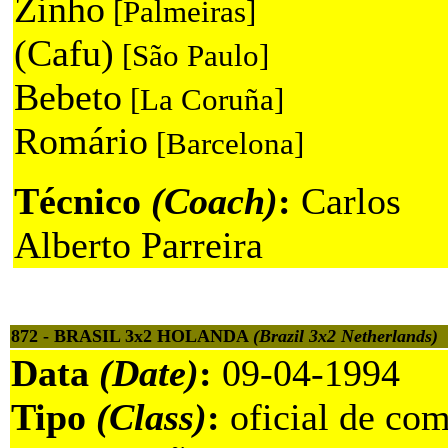
Zinho
[Palmeiras]
(Cafu)
[São Paulo]
Bebeto
[La Coruña]
Romário
[Barcelona]
Técnico
(Coach)
:
Carlos
Alberto Parreira
872 - BRASIL 3x2 HOLANDA
(Brazil 3x2 Netherlands)
Data
(Date)
:
09-04-1994
Tipo
(Class)
:
oficial de com