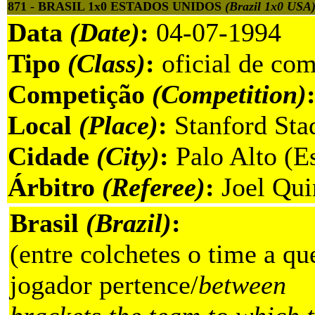
871 - BRASIL 1x0 ESTADOS UNIDOS
(Brazil 1x0 USA
Data
(Date)
:
04-07-1994
Tipo
(Class)
:
oficial de com
Competição
(Competition)
Local
(Place)
:
Stanford Sta
Cidade
(City)
:
Palo Alto (E
Árbitro
(Referee)
:
Joel Qui
Brasil
(Brazil)
:
(entre colchetes o time a qu
jogador pertence/
between