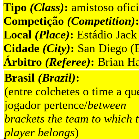
Tipo
(Class)
:
amistoso ofici
Competição
(Competition)
Local
(Place)
:
Estádio Jac
Cidade
(City)
:
San Diego (E
Árbitro
(Referee)
:
Brian Ha
Brasil
(Brazil)
:
(entre colchetes o time a qu
jogador pertence/
between
brackets the team to which 
player belongs
)