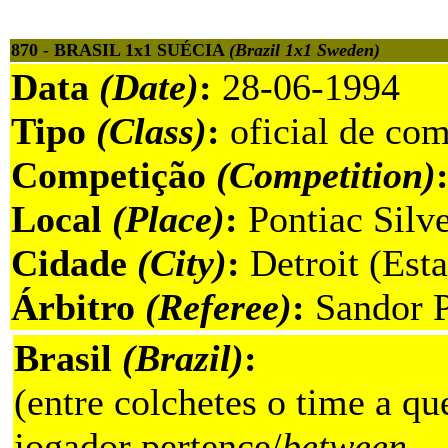
870 - BRASIL 1x1 SUÉCIA
(Brazil 1x1 Sweden)
Data
(Date)
:
28-06-1994
Tipo
(Class)
:
oficial de com
Competição
(Competition)
Local
(Place)
:
Pontiac Silv
Cidade
(City)
:
Detroit (Est
Árbitro
(Referee)
:
Sandor P
Brasil
(Brazil)
:
(entre colchetes o time a qu
jogador pertence/
between