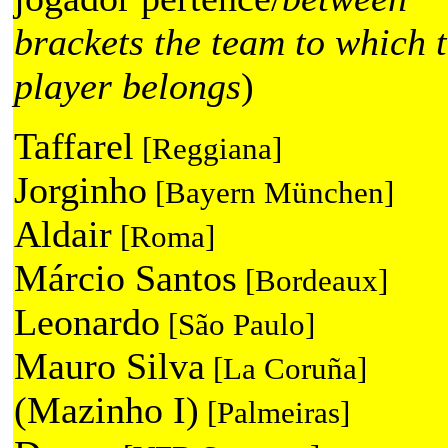
brackets the team to which 
player belongs
)
Taffarel
[Reggiana]
Jorginho
[Bayern München]
Aldair
[Roma]
Márcio Santos
[Bordeaux]
Leonardo
[São Paulo]
Mauro Silva
[La Coruña]
(Mazinho I)
[Palmeiras]