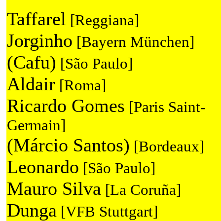
Taffarel
[Reggiana]
Jorginho
[Bayern München]
(Cafu)
[São Paulo]
Aldair
[Roma]
Ricardo Gomes
[Paris Saint-
Germain]
(Márcio Santos)
[Bordeaux]
Leonardo
[São Paulo]
Mauro Silva
[La Coruña]
Dunga
[VFB Stuttgart]