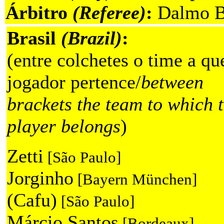
Árbitro
(Referee)
:
Dalmo B
Brasil
(Brazil)
:
(entre colchetes o time a qu
jogador pertence/
between
brackets the team to which 
player belongs
)
Zetti
[São Paulo]
Jorginho
[Bayern München]
(Cafu)
[São Paulo]
Márcio Santos
[Bordeaux]