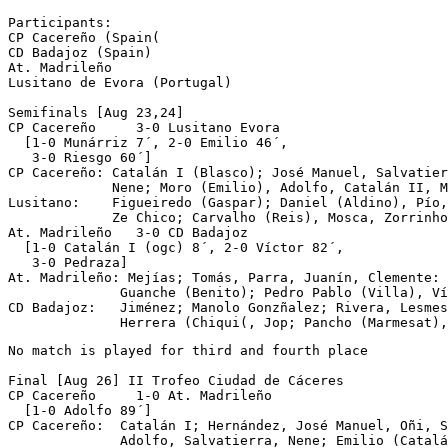
Participants:

CP Cacereño (Spain(

CD Badajoz (Spain)

At. Madrileño

Lusitano de Evora (Portugal)

Semifinals [Aug 23,24]

CP Cacereño	3-0 Lusitano Evora

  [1-0 Munárriz 7´, 2-0 Emilio 46´, 

   3-0 Riesgo 60´]

CP Cacereño: Catalán I (Blasco); José Manuel, Salvatier
             Nene; Moro (Emilio), Adolfo, Catalán II, M
Lusitano:    Figueiredo (Gaspar); Daniel (Aldino), Pío,
             Ze Chico; Carvalho (Reis), Mosca, Zorrinho
At. Madrileño	3-0 CD Badajoz

  [1-0 Catalán I (ogc) 8´, 2-0 Víctor 82´, 

   3-0 Pedraza]

At. Madrileño: Mejías; Tomás, Parra, Juanín, Clemente: 
              Guanche (Benito); Pedro Pablo (Villa), Ví
CD Badajoz:   Jiménez; Manolo Gonzñalez; Rivera, Lesmes
              Herrera (Chiqui(, Jop; Pancho (Marmesat),
No match is played for third and fourth place 

Final [Aug 26] II Trofeo Ciudad de Cáceres

CP Cacereño	1-0 At. Madrileño

  [1-0 Adolfo 89´]

CP Cacereño:  Catalán I; Hernández, José Manuel, Oñi, S
              Adolfo, Salvatierra, Nene; Emilio (Catalá