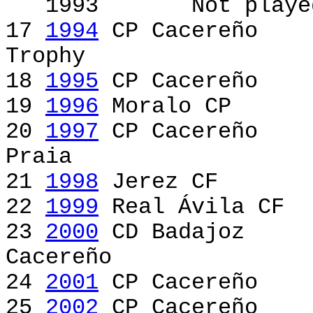
1993 Not played
17
1994
CP Cacereñ
Trophy
18
1995
CP Cacereño
19
1996
Moralo CP 
20
1997
CP Cacereño
Praia
21
1998
Jerez CF 
22
1999
Real Ávila C
23
2000
CD Badajo
Cacereño [CD B
24
2001
CP Cacereñ
25
2002
CP Cacereño