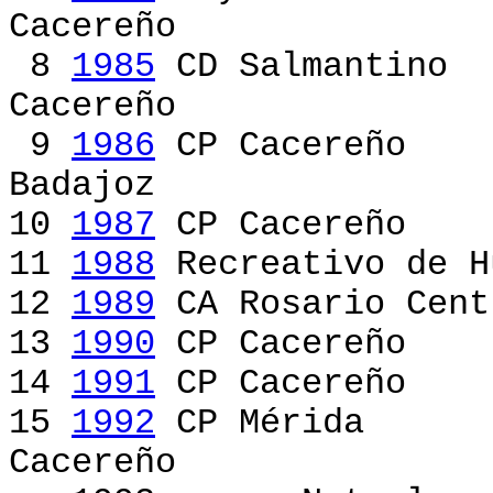
Cacereño [Rayo 
8
1985
CD Salmant
Cacereño [CD Sa
9
1986
CP Cacere
Badajoz [CP Ca
10
1987
CP Cacereño
11
1988
Recreativo de 
12
1989
CA Rosario Cen
13
1990
CP Cacereñ
14
1991
CP Cacereño
15
1992
CP Mérid
Cacereño [CP M