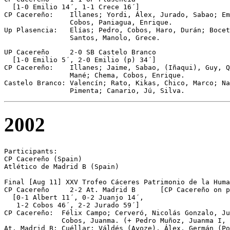
  [1-0 Emilio 14´, 1-1 Crece 16´] 

CP Cacereño:    Illanes; Yordi, Álex, Jurado, Sabao; Em
                Cobos, Paniagua, Enrique. 

Up Plasencia:   Elías; Pedro, Cobos, Haro, Durán; Bocet
UP Cacereño	2-0 SB Castelo Branco

  [1-0 Emilio 5´, 2-0 Emilio (p) 34´] 

CP Cacereño:    Illanes; Jaime, Sabao, (Iñaqui), Guy, Q
                Mané; Chema, Cobos, Enrique. 

Castelo Branco: Valencín; Rato, Kikas, Chico, Marco; Na
                Pimenta; Canario, Jú, Silva.
2002
Participants:

CP Cacereño (Spain)

Atlético de Madrid B (Spain)

Final [Aug 11] XXV Trofeo Cáceres Patrimonio de la Huma
CP Cacereño	2-2 At. Madrid B      [CP Cacereño on pen.]

  [0-1 Albert 11´, 0-2 Juanjo 14´, 

   1-2 Cobos 46´, 2-2 Jurado 59´]

CP Cacereño:  Félix Campo; Cerveró, Nicolás Gonzalo, Ju
              Cobos, Juanma. (+ Pedro Muñoz, Juanma I, 
At. Madrid B: Cuéllar; Váldés (Ayoze), Álex, Germán (Po