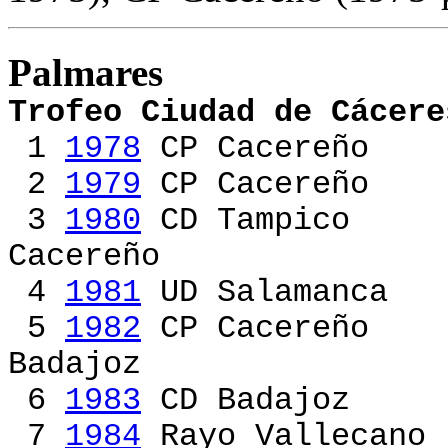
Palmares
Trofeo Ciudad de Cácere
1
1978
CP Cacereñ
2
1979
CP Cacereño
3
1980
CD Tampic
Cacereño [CD Ta
4
1981
UD Salamanc
5
1982
CP Cacere
Badajoz
[C
6
1983
CD Badajoz
7
1984
Rayo Vallec