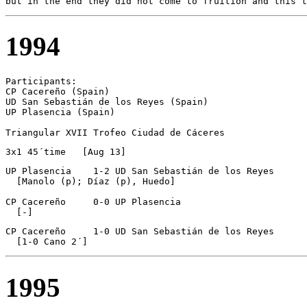
but in the end they did not come to fruition and this t
1994
Participants:

CP Cacereño (Spain)

UD San Sebastián de los Reyes (Spain)

UP Plasencia (Spain)

Triangular XVII Trofeo Ciudad de Cáceres 
3x1 45´time   [Aug 13]
UP Plasencia	1-2 UD San Sebastián de los Reyes

  [Manolo (p); Díaz (p), Huedo]

CP Cacereño	0-0 UP Plasencia

  [-]
CP Cacereño	1-0 UD San Sebastián de los Reyes

  [1-0 Cano 2´]
1995