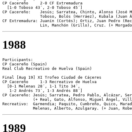
CP Cacereño	2-0 CF Extremadura

  [1-0 Toboso 43´, 2-0 Toboso 45´] 

CP Cacereño:    Jesús; Sarratea, Chinto, Alonso (José M
                Toboso, Bolós (Herráez), Kubala (Juan Á
CF Extremadura: Juanín (Cortés); Ortiz, Juan Pedro (Rec
                Lin, Manchón (Grillo), Cruz. (+ Morgado
1988
Participants:

CP Cacereño (Spain)

Real Club Recreativo de Huelva (Spain) 

Final [Aug 19] XI Trofeo Ciudad de Cáceres

CP Cacereño	1-3 Recreativo de Huelva

  [0-1 Melenas 28´, 1-1 Tito 34´, 

   1-2 Andrés 73´, 1-3 Andrés 88´]

CP Cacereño: Jesús; Sarratea, Pedro Pablo, Alcázar, Ser
             (+ Real, Gato, Alfonso, Miguel Ángel, Vill
Recreativo:  Garmendia; Paquito, Cumbreño, Quico, Marad
             Melenas, Alberto, Azulgaray. (+ Juan, Robe
1989