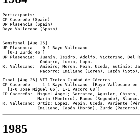
Participants:

CP Cacereño (Spain)

UP Plasencia (Spain)

Rayo Vallecano (Spain)

Semifinal [Aug 25] 

UP Plasencia	0-1 Rayo Vallecano 

  [0-1 Zurdo 46´] 

UP Plasencia:  Juanín, Isidro, Adolfo, Victorino, Del R
               Ondarro, Lucio, Lupo.

R. Vallecano:  Amieiro; Morón, Peín, Uceda, Eutinio; Ja
               Pacorro; Emiliano (Loren), Cazón (Soto),
Final [Aug 26] VII Trofeo Ciudad de Cáceres

CP Cacereño	1-1 Rayo Vallecano  [Rayo Vallecano on pen.] 

  [1-0 José Miguel 66´, 1-1 Pacoro 68´] 

CP Cacereño:  Miguel Ángel; Sarratea, Aguilar, Chinto, 
              Marín (Montero), Ramos (Segundo), Blanco.
R. Vallecano: Ortiz; López, Pepín, Uceda, Pariente (Pér
              Emiliano, Capón (Morón), Zurdo (Pacorro).
1985