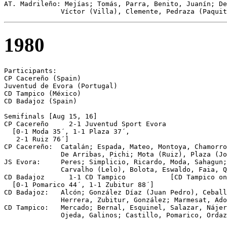
AT. Madrileño: Mejías; Tomás, Parra, Benito, Juanín; De
              Víctor (Villa), Clemente, Pedraza (Paquit
1980
Participants:

CP Cacereño (Spain)

Juventud de Evora (Portugal)

CD Tampico (México)

CD Badajoz (Spain)

Semifinals [Aug 15, 16]

CP Cacereño	2-1 Juventud Sport Evora

  [0-1 Moda 35´, 1-1 Plaza 37´,

   2-1 Ruiz 76´]

CP Cacereño:  Catalán; Espada, Mateo, Montoya, Chamorro
              De Arribas, Pichi; Mota (Ruiz), Plaza (Jo
JS Evora:     Peres; Simplicio, Ricardo, Moda, Sahagun;
              Carvalho (Lelo), Bolota, Eswaldo, Faia, Q
CD Badajoz	1-1 CD Tampico           [CD Tampico on pen.]

  [0-1 Pomarico 44´, 1-1 Zubitur 88´]

CD Badajoz:   Alcón; González Díaz (Juan Pedro), Ceball
              Herrera, Zubitur, González; Marmesat, Ado
CD Tampico:   Mercado; Bernal, Esquinel, Salazar, Nájer
              Ojeda, Galinos; Castillo, Pomarico, Ordaz