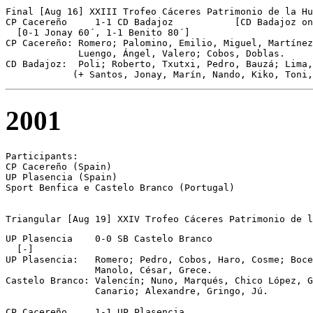
Final [Aug 16] XXIII Trofeo Cáceres Patrimonio de la Hu
CP Cacereño	1-1 CD Badajoz           [CD Badajoz on pen.]

  [0-1 Jonay 60´, 1-1 Benito 80´]

CP Cacereño: Romero; Palomino, Emilio, Miguel, Martínez
             Luengo, Ángel, Valero; Cobos, Doblas.

CD Badajoz:  Poli; Roberto, Txutxi, Pedro, Bauzá; Lima,
            (+ Santos, Jonay, Marín, Nando, Kiko, Toni,
2001
Participants:

CP Cacereño (Spain) 

UP Plasencia (Spain)

Sport Benfica e Castelo Branco (Portugal)

Triangular [Aug 19] XXIV Trofeo Cáceres Patrimonio de l
UP Plasencia	0-0 SB Castelo Branco

  [-] 

UP Plasencia:   Romero; Pedro, Cobos, Haro, Cosme; Boce
                Manolo, César, Grece.

Castelo Branco: Valencín; Nuno, Marqués, Chico López, G
                Canario; Alexandre, Gringo, Jú.

CP Cacereño	1-1 UP Plasencia
