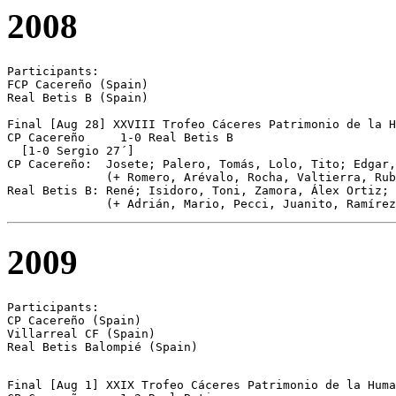
2008
Participants:

FCP Cacereño (Spain)

Real Betis B (Spain) 

Final [Aug 28] XXVIII Trofeo Cáceres Patrimonio de la H
CP Cacereño	1-0 Real Betis B

  [1-0 Sergio 27´]

CP Cacereño:  Josete; Palero, Tomás, Lolo, Tito; Edgar,
              (+ Romero, Arévalo, Rocha, Valtierra, Rub
Real Betis B: René; Isidoro, Toni, Zamora, Álex Ortiz; 
              (+ Adrián, Mario, Pecci, Juanito, Ramírez
2009
Participants:

CP Cacereño (Spain)

Villarreal CF (Spain)

Real Betis Balompié (Spain)
Final [Aug 1] XXIX Trofeo Cáceres Patrimonio de la Huma