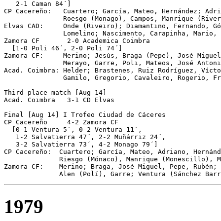
   2-1 Caman 84´]

CP Cacereño:   Cuartero; García, Mateo, Hernández; Adri
               Roesgo (Monago), Campos, Manrique (River
Elvas CAD:     Onde (Riveiro); Diamantino, Fernando, Gó
               Lomelino; Nascimento, Carapinha, Mario, 
Zamora CF	2-0 Academica Coimbra

  [1-0 Poli 46´, 2-0 Poli 74´]

Zamora CF:     Merino; Jesús, Braga (Pepe), José Miguel
               Merayo, Garre, Poli, Mateos, José Antoni
Acad. Coimbra: Helder; Brastenes, Ruiz Rodríguez, Vícto
               Gamilo, Gregorio, Cavaleiro, Rogerio, Fr
Third place match [Aug 14]

Acad. Coimbra	3-1 CD Elvas

Final [Aug 14] I Trofeo Ciudad de Cáceres

CP Cacereño	4-2 Zamora CF

  [0-1 Ventura 5´, 0-2 Ventura 11´, 

   1-2 Salvatierra 47´, 2-2 Muñárriz 24´,

   3-2 Salvatierra 73´, 4-2 Monago 79´]

CP Cacereño:  Cuartero; García, Mateo, Adriano, Hernánd
              Riesgo (Mónaco), Manrique (Monescillo), M
Zamora CF:    Merino; Braga, José Miguel, Pepe, Rubén; 
              Alen (Polí), Garre; Ventura (Sánchez Barr
1979