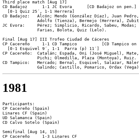
Third place match [Aug 17]

CD Badajoz	1-1 JC Evora      [CD Badajoz on pen.]

  [0-1 Quiz 25´, 1-1 Herrera]

CD Badajoz:   Alcón; Mendo (González Díaz), Juan Pedro,
              Adolfo (Tienza), Bermejo (Herrera), Zubit
JC Evora:     Pérez; Simplicio, Ricardo, Sabeu, Modas; 
              Farias, Bolota, Quiz (Lelo).

Final [Aug 17] III Trofeo Ciudad de Cáceres

CP Cacereño	1-1 CD Tampico          [CD Tampico on pen.]

  [0-1 Esquivel 9´, 1-1  Parra (p) 11´]

CP Cacereño:  Catalán; Espada, Oni (José Miguel), Mate,
              Pichi; Olmedilla, Plaza (Montoya), Ruiz.

CD Tampico:   Mercado; Bernal, Esquivel, Salazar, Náler
              Galindo; Castillo, Pomarico, Ordax (Vega)
1981
Participants:    

CP Cacereño (Spain)

Linares CF (Spain)

UD Salamanca (Spain)

CD Calvo Sotelo (Spain)

Semifinal [Aug 14, 15]

CP Cacereño	1-3 Linares CF
