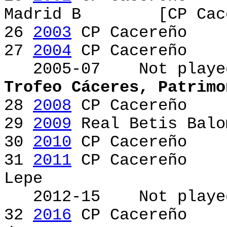
Madrid B [CP Cacer
26
2003
CP Cacereño
27
2004
CP Cacereño
2005-07 Not playe
Trofeo Cáceres, Patrimo
28
2008
CP Cacereño
29
2009
Real Betis Bal
30
2010
CP Cacereño
31
2011
CP Cacereño
Lepe
2012-15 Not playe
32
2016
CP Cacereño