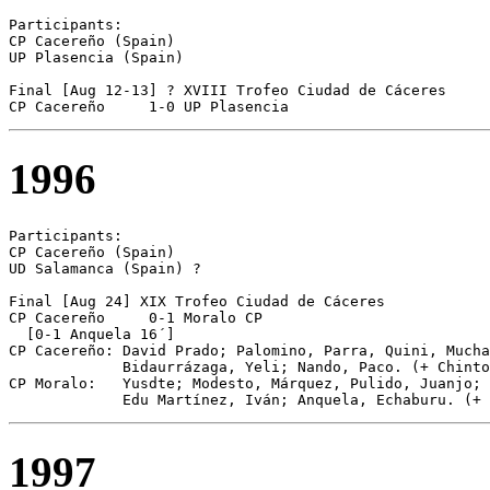
Participants:

CP Cacereño (Spain)

UP Plasencia (Spain)

Final [Aug 12-13] ? XVIII Trofeo Ciudad de Cáceres

CP Cacereño	1-0 UP Plasencia
1996
Participants:

CP Cacereño (Spain)

UD Salamanca (Spain) ?

Final [Aug 24] XIX Trofeo Ciudad de Cáceres

CP Cacereño	0-1 Moralo CP

  [0-1 Anquela 16´]

CP Cacereño: David Prado; Palomino, Parra, Quini, Mucha
             Bidaurrázaga, Yeli; Nando, Paco. (+ Chinto
CP Moralo:   Yusdte; Modesto, Márquez, Pulido, Juanjo; 
1997