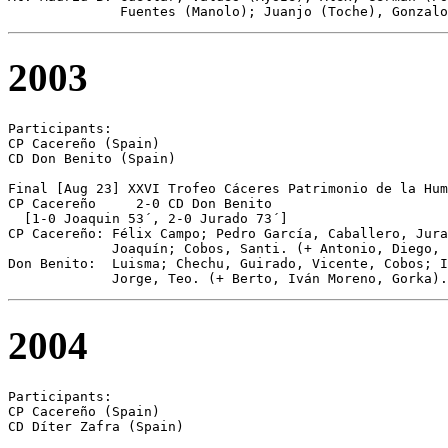
              Fuentes (Manolo); Juanjo (Toche), Gonzalo
2003
Participants:

CP Cacereño (Spain)

CD Don Benito (Spain)

Final [Aug 23] XXVI Trofeo Cáceres Patrimonio de la Hum
CP Cacereño	2-0 CD Don Benito

  [1-0 Joaquin 53´, 2-0 Jurado 73´]

CP Cacereño: Félix Campo; Pedro García, Caballero, Jura
             Joaquín; Cobos, Santi. (+ Antonio, Diego, 
Don Benito:  Luisma; Chechu, Guirado, Vicente, Cobos; I
             Jorge, Teo. (+ Berto, Iván Moreno, Gorka).
2004
Participants:

CP Cacereño (Spain)

CD Díter Zafra (Spain)
