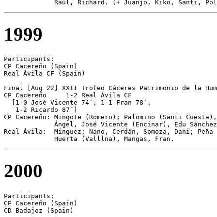
             Raúl, Richard. (+ Juanjo, Kiko, Santi, Pol
1999
Participants:

CP Cacereño (Spain)

Real Ávila CF (Spain)

Final [Aug 22] XXII Trofeo Cáceres Patrimonio de la Hum
CP Cacereño	1-2 Real Ávila CF

  [1-0 José Vicente 74´, 1-1 Fran 78´, 

   1-2 Ricardo 87´]

CP Cacereño: Mingote (Romero); Palomino (Santi Cuesta),
             Ángel, José Vicente (Encinar), Edu Sánchez
Real Ávila:  Minguez; Nano, Cerdán, Somoza, Dani; Peña 
             Huerta (Valllna), Mangas, Fran.
2000
Participants:

CP Cacereño (Spain)

CD Badajoz (Spain)
