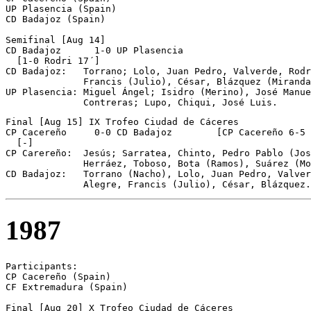
UP Plasencia (Spain)

CD Badajoz (Spain)

Semifinal [Aug 14]

CD Badajoz	1-0 UP Plasencia

  [1-0 Rodri 17´] 

CD Badajoz:   Torrano; Lolo, Juan Pedro, Valverde, Rodr
              Francis (Julio), César, Blázquez (Miranda
UP Plasencia: Miguel Ángel; Isidro (Merino), José Manue
              Contreras; Lupo, Chiqui, José Luis.
Final [Aug 15] IX Trofeo Ciudad de Cáceres

CP Cacereño	0-0 CD Badajoz        [CP Cacereño 6-5 on pen.]

  [-] 

CP Carereño:  Jesús; Sarratea, Chinto, Pedro Pablo (Jos
              Herráez, Toboso, Bota (Ramos), Suárez (Mo
CD Badajoz:   Torrano (Nacho), Lolo, Juan Pedro, Valver
              Alegre, Francis (Julio), César, Blázquez.
1987
Participants:

CP Cacereño (Spain)

CF Extremadura (Spain)

Final [Aug 20] X Trofeo Ciudad de Cáceres
