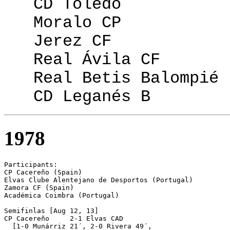
CD Toledo
Moralo CP
Jerez CF
Real Ávila CF
Real Betis Balompié
CD Leganés B
1978
Participants:

CP Cacereño (Spain)

Elvas Clube Alentejano de Desportos (Portugal)

Zamora CF (Spain)

Académica Coimbra (Portugal)

Semifinlas [Aug 12, 13]

CP Cacereño	2-1 Elvas CAD

  [1-0 Munárriz 21´, 2-0 Rivera 49´, 
