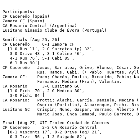
Participants:

CP Cacereño (Spain)

Zamora CF (Spain)

CA Rosario Central (Argentina)

Lusitano Ginasio Clube de Évora (Portugal)

Semifinals [Aug 25, 26]

CP Cacereño	6-1 Zamora CF

  [1-0 Rus 11´, 2-0 Sarratea (p) 32´, 

   3-0 Orive 43´, 3-1 Colino 46´,

   4-1 Rus 76´, 5-1 Gabi 85´, 

   6-1 Rus 90´]

CP Cacereño:  Jesús; Sarratea, Orive, Alonso, César; Se
              Rus, Ramos, Gabi. (+ Pablo, Huertas, Ayll
Zamora CF:    Paco; Chacón, Emilio, Ricartdo, Pablo; Na
              Fernando, Medina (Fran), Valentín. 

CA Rosario	3-0 Lusitano GC

  [1-0 Pichi 70´, 2-0 Medina 80´, 

   3-0 Pichi 84´]

CA Rosario:   Protti; Alachi, García, Daniele, Medina (
              Osorio (Portillo), Albarenque, Pichi. Bis
Lusitano GC:  Crispin; Nuño, Gaspar, Serrano, Alberto (
              Mario Joao, Enca Camabá, Paulo Barreto, 
Final [Aug 27] XII Trofeo Ciudad de Cáceres

CP Cacereño	2-3 CA Rosario Central 

  [0-1 Visconti 17´, 0-2 Orive (og) 21´, 

   0-3 Tizzi 56´, 1-3 Salgado 82´, 
