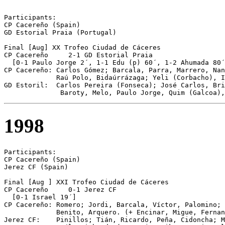
Participants:

CP Cacereño (Spain) 

GD Estorial Praia (Portugal)

Final [Aug] XX Trofeo Ciudad de Cáceres

CP Cacereño	2-1 GD Estorial Praia

  [0-1 Paulo Jorge 2´, 1-1 Edu (p) 60´, 1-2 Ahumada 80´
CP Cacereño: Carlos Gómez; Barcala, Parra, Marrero, Nan
             Raú Polo, Bidaúrrázaga; Yeli (Corbacho), I
GD Estoril:  Carlos Pereira (Fonseca); José Carlos, Bri
              Baroty, Melo, Paulo Jorge, Quim (Galcoa),
1998
Participants:

CP Cacereño (Spain)

Jerez CF (Spain)

Final [Aug ] XXI Trofeo Ciudad de Cáceres

CP Cacereño	0-1 Jerez CF

  [0-1 Israel 19´]

CP Cacereño: Romero; Jordi, Barcala, Víctor, Palomino; 
             Benito, Arquero. (+ Encinar, Migue, Fernan
Jerez CF:    Pinillos; Tián, Ricardo, Peña, Cidoncha; M