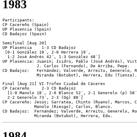
1983
Participants:

CP Cacereño (Spain)

UP Plasencia (Spain)

CD Badajoz (Spain)

Semifinal [Aug 20]

UP Plasencia	1-3 CD Badajoz

 [0-1 González 10´, 2-0 Herrera 19´, 

  1-2 José Andrés 42´, 1-3 González 48´] 

UP Plasencia: Juanín; Isidro, Pablo (José Andrés), Vict
              J. Carlos (Fernando), De Arriba, Pepe. 

CD Badajoz:   Fernández; Valverde, Arreitu, Generelo, R
              Miranda (Botubot), Herrera, Edu (Tienza).
Final [Aug 21] VI Trofeo Ciudad de Cáceres

CP Cacereño	2-3 CD Badajoz

  [1-0 Manolo 18´, 2-0 Blanco 52´, 2-1 Generelo (p) 58´
  2-2 Generelo 73´, 2-3 (Og) 88´] 

CP Cacereño: Jesús; Sarratea, Chinto (Ruano), Marcos, C
             Manolo (Riesgo), Carlos, Blanco. 

CD Badajoz:  Fernández; Valverde, Arreitu, Generelo, Ro
             Miranda (Botubot), Herrera, Edu.
1984