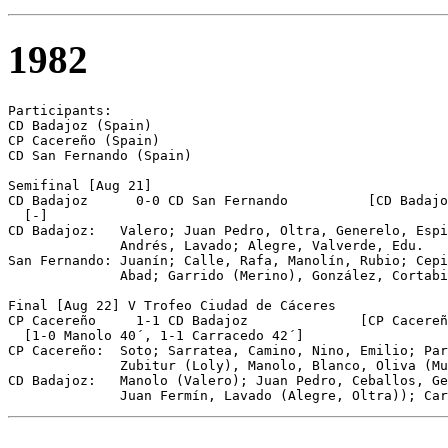
1982
Participants:

CD Badajoz (Spain)

CP Cacereño (Spain)

CD San Fernando (Spain)

Semifinal [Aug 21]

CD Badajoz	0-0 CD San Fernando          [CD Badajoz on pen.]

  [-]

CD Badajoz:   Valero; Juan Pedro, Oltra, Generelo, Espi
              Andrés, Lavado; Alegre, Valverde, Edu.

San Fernando: Juanín; Calle, Rafa, Manolín, Rubio; Cepi
              Abad; Garrido (Merino), González, Cortabi
Final [Aug 22] V Trofeo Ciudad de Cáceres

CP Cacereño	1-1 CD Badajoz              [CP Cacereño on pen.]

  [1-0 Manolo 40´, 1-1 Carracedo 42´]

CP Cacereño:  Soto; Sarratea, Camino, Nino, Emilio; Par
              Zubitur (Loly), Manolo, Blanco, Oliva (Mu
CD Badajoz:   Manolo (Valero); Juan Pedro, Ceballos, Ge
              Juan Fermín, Lavado (Alegre, Oltra)); Car