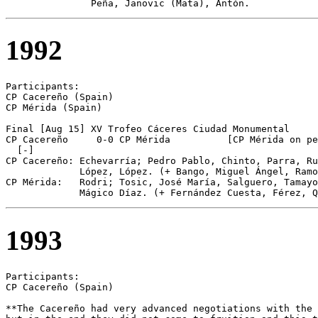
               Peña, Janovic (Mata), Antón.
1992
Participants:

CP Cacereño (Spain)

CP Mérida (Spain)

Final [Aug 15] XV Trofeo Cáceres Ciudad Monumental

CP Cacereño	0-0 CP Mérida          [CP Mérida on pen.]

  [-]

CP Cacereño: Echevarría; Pedro Pablo, Chinto, Parra, Ru
             López, López. (+ Bango, Miguel Ángel, Ramo
CP Mérida:   Rodri; Tosic, José María, Salguero, Tamayo
             Mágico Díaz. (+ Fernández Cuesta, Férez, Q
1993
Participants:

CP Cacereño (Spain)

**The Cacereño had very advanced negotiations with the 