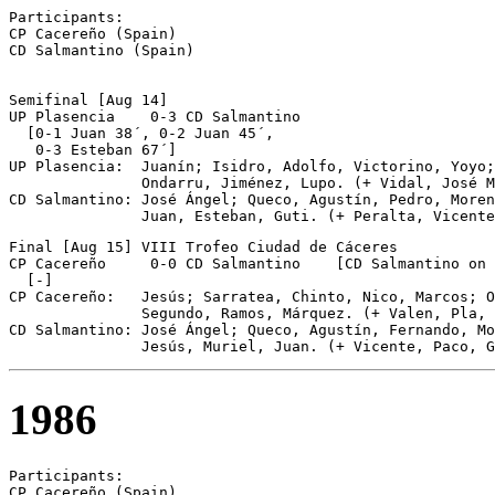
Participants:

CP Cacereño (Spain)

CD Salmantino (Spain)

Semifinal [Aug 14]

UP Plasencia	0-3 CD Salmantino

  [0-1 Juan 38´, 0-2 Juan 45´, 

   0-3 Esteban 67´] 

UP Plasencia:  Juanín; Isidro, Adolfo, Victorino, Yoyo;
               Ondarru, Jiménez, Lupo. (+ Vidal, José M
CD Salmantino: José Ángel; Queco, Agustín, Pedro, Moren
               Juan, Esteban, Guti. (+ Peralta, Vicente
Final [Aug 15] VIII Trofeo Ciudad de Cáceres

CP Cacereño	0-0 CD Salmantino    [CD Salmantino on pen.]

  [-]

CP Cacereño:   Jesús; Sarratea, Chinto, Nico, Marcos; O
               Segundo, Ramos, Márquez. (+ Valen, Pla, 
CD Salmantino: José Ángel; Queco, Agustín, Fernando, Mo
               Jesús, Muriel, Juan. (+ Vicente, Paco, G
1986
Participants:

CP Cacereño (Spain)
