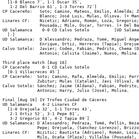
  [1-0 Blanco 7´, 1-1 Óscar 35´, 

   1-2 Del Barrio 61´, 1-3 Torres 72´]

CP Cacereño:   Soto; Camino, Mateos, Emilio, Almelda; Z
               Blanco; José Luis, Mulas, Oliova. (+ Man
Linares CF:    Nicetic; Adriano, Román, Loza, Gregorio;
               Pousada,; Milo, Óscar, Torres. (+ Del Ba
UD Salamanca	0-0 CD Calvo Sotelo          [UD Salamanca on pen.]

  [-]

UD Salamanca:  D´Alessandro; Pedraza, Tomé, Miguel Ánge
               Enrique, Ortiz, Herreros (Tapia); Orejue
Calvo Sotelo:  Javier; Codeo, Fabián, Pedrito, Chema (D
               Antonio; Calsita (Jaime), Nuevo, Molina 
Third place match [Aug 16]

CP Cacereño	0-1 CD Calvo Sotelo

  [0-1 Villacreces 45´]

CP Cacereño:  Soto; Camino, Rafa, Almelda, Emilio; Parr
              Zubitur; Mulas (Catalán), Javi (Oliva), B
Calvo Sotelo: Sánchez; Jaime (Aldana), Fabián, Pedrito,
              Antonio; Harry, Julio (José), Molina.

Final [Aug 16] IV Trofeo Ciudad de Cáceres

UD Salamanca	4-2 Linares CF

  [1-0 Orejuela 32´, 1-1 Torres 43´, 

   2-1 Ortiz 52´, 3-1 Pepe 81´, 

   3-2 Gregorio 83´, 4-2 Tapia 89´]

UD Salamanca: D´Alessandro; Pedraza, Tomé, Pellín, Beza
              Pepe; Orejuela, (Sánchez Lorenzo), Brizzo
Linares CF:   Nizitic; Bautista (Adriano), Román, Loza,