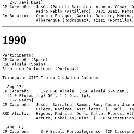
   2-3 Javi Díaz]

CP Cacereño:  Jesús (Pablo); Sarratea, Alonso, César, O
              Pedro Pablo (Astillero), Javi Díaz, Ramos
CA Rosario:   Crocci; Falaqui, García, Daniele, Medina,
              Albarenque (Rodríguez), Tizzi (Portillo),
1990
Participants:

CP Cacereño (Spain)

RSD Alcalá (Spain)

Strela de Portoalegre (Portugal)

Triangular XIII Trofeo Ciudad de Cáceres

 [Aug 17]

CP Cacereño	1-2 RSD Alcalá  [RSD Alcalá 5-4 pen.]

  [1-0 Flores (og) 56´, 1-1 Díaz (p), 

   1-2 Pedro]

CP Cacereño:  Jesús; Sarratea, Ramos, Rus, César; Juanm
              Calero, Ramírez, Astilleros. (+ Raúl, Tin
RSD Alcalá:   Higues; Pedrito, De la Calle, Flores, Alf
              Arturo, Coballes, Díaz. (+  6 sustitution
 [Aug 18]

CP Cacereño	3-0 Estela Portoalegrense  [CP Cacereño 5 pen.]
