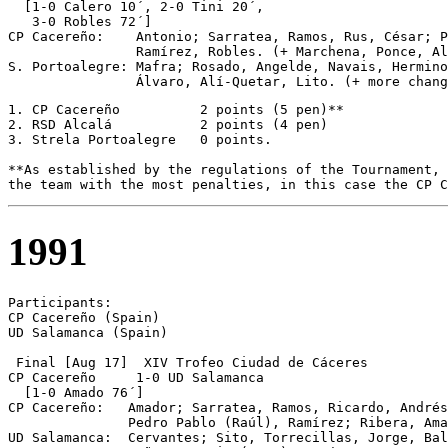
  [1-0 Calero 10´, 2-0 Tini 20´, 

   3-0 Robles 72´]

CP Cacereño:    Antonio; Sarratea, Ramos, Rus, César; P
                Ramírez, Robles. (+ Marchena, Ponce, Al
S. Portoalegre: Mafra; Rosado, Angelde, Navais, Hermino
                Álvaro, Alí-Quetar, Lito. (+ more chang
1. CP Cacereño		2 points (5 pen)**

2. RSD Alcalá		2 points (4 pen)

3. Strela Portoalegre   0 points.

**As established by the regulations of the Tournament, 
the team with the most penalties, in this case the CP C
1991
Participants:

CP Cacereño (Spain)

UD Salamanca (Spain)

 Final [Aug 17]  XIV Trofeo Ciudad de Cáceres

CP Cacereño	1-0 UD Salamanca

  [1-0 Amado 76´]

CP Cacereño:   Amador; Sarratea, Ramos, Ricardo, Andrés
               Pedro Pablo (Raúl), Ramírez; Ribera, Ama
UD Salamanca:  Cervantes; Sito, Torrecillas, Jorge, Bal