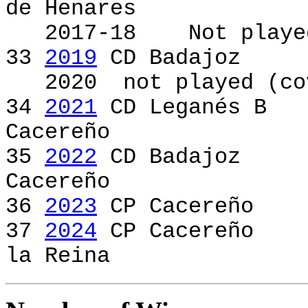
de Henares
2017-18 Not playe
33
2019
CD Badajoz
2020 not played (cov
34
2021
CD Leganés
Cacereño [CD Le
35
2022
CD Badajo
Cacereño [CD B
36
2023
CP Cacereño
37
2024
CP Cacereño
la Reina