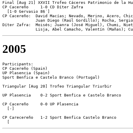
Final [Aug 21] XXVII Trofeo Cáceres Patrimonio de la Hu
CP Cacereño	1-0 CD Díter Zafra

  [1-0 Gervasio 86´]

CP Cacereño:  David Macías; Nevado, Merino, Acero, Chic
              Juan Diego (Raúl Gordillo); Rocha, Sergio
Díter Zafra:  Moisés; Juanra (José Miguel), Chumi, Niet
              Lisja, Abel Camacho, Valentín (Mañas); C
2005
Participants:

CP Cacereño (Spain)

UP Plasencia (Spain)

Sport Benfica e Castelo Branco (Portugal)

Triangular [Aug 20] Trofeo Triangular Triurbir

UP Plasencia	0-2 Sport Benfica e Castelo Branco

CP Cacereño	0-0 UP Plasencia

  [-]

CP Carecereño	1-2 Sport Benfica Castelo Branco

  [