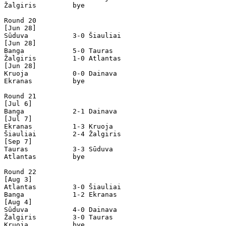
Žalgiris         bye

Round 20

[Jun 28]

Sūduva           3-0 Šiauliai         

[Jun 28]

Banga            5-0 Tauras           

Žalgiris         1-0 Atlantas         

[Jun 28]

Kruoja           0-0 Dainava          

Ekranas          bye

Round 21

[Jul 6]

Banga            2-1 Dainava          

[Jul 7]

Ekranas          1-3 Kruoja           

Šiauliai         2-4 Žalgiris         

[Sep 7]   

Tauras           3-3 Sūduva           

Atlantas         bye

Round 22

[Aug 3]

Atlantas         3-0 Šiauliai         

Banga            1-2 Ekranas          

[Aug 4]

Sūduva           4-0 Dainava          

Žalgiris         3-0 Tauras           

Kruoja           bye
