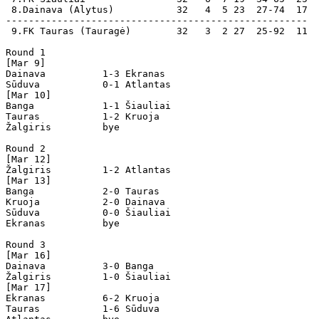
 8.Dainava (Alytus)           32   4  5 23  27-74  17

-----------------------------------------------------

 9.FK Tauras (Tauragė)        32   3  2 27  25-92  11  
Round 1

[Mar 9]

Dainava          1-3 Ekranas          

Sūduva           0-1 Atlantas         

[Mar 10]

Banga            1-1 Šiauliai         

Tauras           1-2 Kruoja           

Žalgiris         bye

Round 2

[Mar 12]

Žalgiris         1-2 Atlantas         

[Mar 13]

Banga            2-0 Tauras           

Kruoja           2-0 Dainava          

Sūduva           0-0 Šiauliai         

Ekranas          bye

Round 3

[Mar 16]

Dainava          3-0 Banga            

Žalgiris         1-0 Šiauliai         

[Mar 17]

Ekranas          6-2 Kruoja           

Tauras           1-6 Sūduva           
