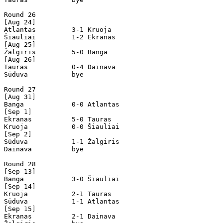
Round 26

[Aug 24]

Atlantas         3-1 Kruoja           

Šiauliai         1-2 Ekranas          

[Aug 25]

Žalgiris         5-0 Banga            

[Aug 26]

Tauras           0-4 Dainava          

Sūduva           bye

Round 27

[Aug 31]

Banga            0-0 Atlantas         

[Sep 1]

Ekranas          5-0 Tauras           

Kruoja           0-0 Šiauliai         

[Sep 2]

Sūduva           1-1 Žalgiris         

Dainava          bye

Round 28

[Sep 13]

Banga            3-0 Šiauliai         

[Sep 14]

Kruoja           2-1 Tauras           

Sūduva           1-1 Atlantas         

[Sep 15]

Ekranas          2-1 Dainava          
