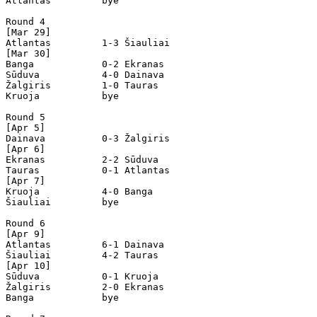
Atlantas         bye

Round 4

[Mar 29]

Atlantas         1-3 Šiauliai         

[Mar 30]

Banga            0-2 Ekranas          

Sūduva           4-0 Dainava          

Žalgiris         1-0 Tauras           

Kruoja           bye

Round 5

[Apr 5]

Dainava          0-3 Žalgiris         

[Apr 6]

Ekranas          2-2 Sūduva           

Tauras           0-1 Atlantas         

[Apr 7]

Kruoja           4-0 Banga            

Šiauliai         bye

Round 6

[Apr 9]

Atlantas         6-1 Dainava          

Šiauliai         4-2 Tauras           

[Apr 10]

Sūduva           0-1 Kruoja           

Žalgiris         2-0 Ekranas          

Banga            bye
