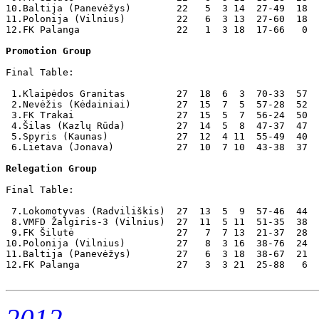
10.Baltija (Panevėžys)        22   5  3 14  27-49  18

11.Polonija (Vilnius)         22   6  3 13  27-60  18  
12.FK Palanga                 22   1  3 18  17-66   0  
Promotion Group
Final Table:

 1.Klaipėdos Granitas         27  18  6  3  70-33  57  
 2.Nevėžis (Kėdainiai)        27  15  7  5  57-28  52

 3.FK Trakai                  27  15  5  7  56-24  50  
 4.Šilas (Kazlų Rūda)         27  14  5  8  47-37  47

 5.Spyris (Kaunas)            27  12  4 11  55-49  40

 6.Lietava (Jonava)           27  10  7 10  43-38  37

Relegation Group
Final Table:

 7.Lokomotyvas (Radviliškis)  27  13  5  9  57-46  44

 8.VMFD Žalgiris-3 (Vilnius)  27  11  5 11  51-35  38

 9.FK Šilutė                  27   7  7 13  21-37  28

10.Polonija (Vilnius)         27   8  3 16  38-76  24  
11.Baltija (Panevėžys)        27   6  3 18  38-67  21

12.FK Palanga                 27   3  3 21  25-88   6  
2012
.