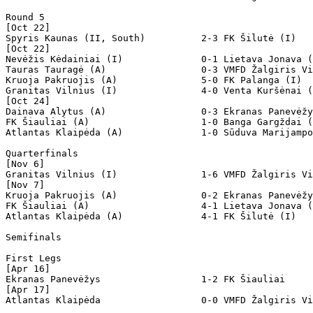
Round 5

[Oct 22]

Spyris Kaunas (II, South)          2-3 FK Šilutė (I)   
[Oct 22]

Nevėžis Kėdainiai (I)              0-1 Lietava Jonava (
Tauras Tauragė (A)                 0-3 VMFD Žalgiris Vi
Kruoja Pakruojis (A)               5-0 FK Palanga (I) 

Granitas Vilnius (I)               4-0 Venta Kuršėnai (
[Oct 24]

Dainava Alytus (A)                 0-3 Ekranas Panevėžy
FK Šiauliai (A)                    1-0 Banga Gargždai (
Atlantas Klaipėda (A)              1-0 Sūduva Marijampo
Quarterfinals

[Nov 6]

Granitas Vilnius (I)               1-6 VMFD Žalgiris Vi
[Nov 7]

Kruoja Pakruojis (A)               0-2 Ekranas Panevėžy
FK Šiauliai (A)                    4-1 Lietava Jonava (
Atlantas Klaipėda (A)              4-1 FK Šilutė (I)   
Semifinals  

First Legs

[Apr 16]

Ekranas Panevėžys                  1-2 FK Šiauliai 

[Apr 17]

Atlantas Klaipėda                  0-0 VMFD Žalgiris Vi