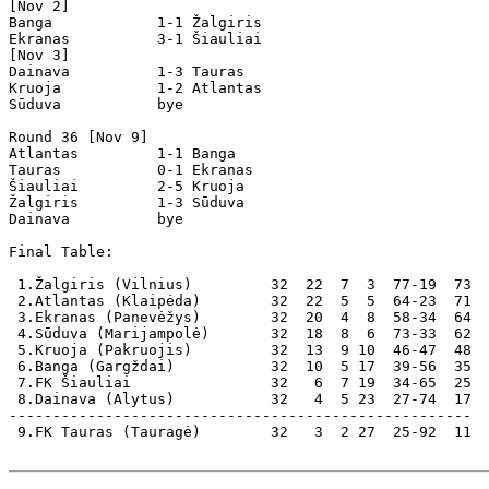
[Nov 2]

Banga            1-1 Žalgiris         

Ekranas          3-1 Šiauliai         

[Nov 3]

Dainava          1-3 Tauras           

Kruoja           1-2 Atlantas         

Sūduva           bye

Round 36 [Nov 9]		

Atlantas         1-1 Banga            

Tauras           0-1 Ekranas          

Šiauliai         2-5 Kruoja           

Žalgiris         1-3 Sūduva           

Dainava          bye

Final Table:

 1.Žalgiris (Vilnius)         32  22  7  3  77-19  73  
 2.Atlantas (Klaipėda)        32  22  5  5  64-23  71

 3.Ekranas (Panevėžys)        32  20  4  8  58-34  64

 4.Sūduva (Marijampolė)       32  18  8  6  73-33  62

 5.Kruoja (Pakruojis)         32  13  9 10  46-47  48

 6.Banga (Gargždai)           32  10  5 17  39-56  35

 7.FK Šiauliai                32   6  7 19  34-65  25

 8.Dainava (Alytus)           32   4  5 23  27-74  17

-----------------------------------------------------

 9.FK Tauras (Tauragė)        32   3  2 27  25-92  11  