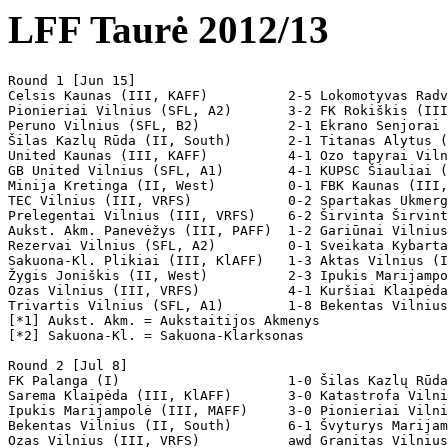
LFF Taurė 2012/13
Round 1 [Jun 15]

Celsis Kaunas (III, KAFF)          2-5 Lokomotyvas Radv
Pionieriai Vilnius (SFL, A2)       3-2 FK Rokiškis (III
Peruno Vilnius (SFL, B2)           2-1 Ekrano Senjorai 
Šilas Kazlų Rūda (II, South)       2-1 Titanas Alytus (
United Kaunas (III, KAFF)          4-1 Ozo tapyrai Viln
GB United Vilnius (SFL, A1)        4-1 KUPSC Šiauliai (
Minija Kretinga (II, West)         0-1 FBK Kaunas (III,
TEC Vilnius (III, VRFS)            0-2 Spartakas Ukmerg
Prelegentai Vilnius (III, VRFS)    6-2 Širvinta Širvint
Aukst. Akm. Panevėžys (III, PAFF)  1-2 Gariūnai Vilnius
Rezervai Vilnius (SFL, A2)         0-1 Sveikata Kybarta
Sakuona-Kl. Plikiai (III, KlAFF)   1-3 Aktas Vilnius (I
Žygis Joniškis (II, West)          2-3 Ipukis Marijampo
Ozas Vilnius (III, VRFS)           4-1 Kuršiai Klaipėda
Trivartis Vilnius (SFL, A1)        1-8 Bekentas Vilnius
[*1] Aukst. Akm. = Aukstaitijos Akmenys

[*2] Sakuona-Kl. = Sakuona-Klarksonas

Round 2 [Jul 8]

FK Palanga (I)                     1-0 Šilas Kazlų Rūda
Sarema Klaipėda (III, KlAFF)       3-0 Katastrofa Vilni
Ipukis Marijampolė (III, MAFF)     3-0 Pionieriai Vilni
Bekentas Vilnius (II, South)       6-1 Švyturys Marijam
Ozas Vilnius (III, VRFS)           awd Granitas Vilnius