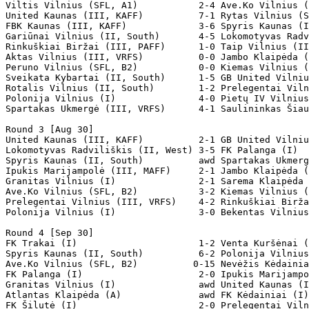
Viltis Vilnius (SFL, A1)           2-4 Ave.Ko Vilnius (
United Kaunas (III, KAFF)          7-1 Rytas Vilnius (S
FBK Kaunas (III, KAFF)             3-6 Spyris Kaunas (I
Gariūnai Vilnius (II, South)       4-5 Lokomotyvas Radv
Rinkuškiai Biržai (III, PAFF)      1-0 Taip Vilnius (II
Aktas Vilnius (III, VRFS)          0-0 Jambo Klaipėda (
Peruno Vilnius (SFL, B2)           0-0 Kiemas Vilnius (
Sveikata Kybartai (II, South)      1-5 GB United Vilniu
Rotalis Vilnius (II, South)        1-2 Prelegentai Viln
Polonija Vilnius (I)               4-0 Pietų IV Vilnius
Spartakas Ukmergė (III, VRFS)      4-1 Saulininkas Šiau
Round 3 [Aug 30]

United Kaunas (III, KAFF)          2-1 GB United Vilniu
Lokomotyvas Radviliškis (II, West) 3-5 FK Palanga (I)  
Spyris Kaunas (II, South)          awd Spartakas Ukmerg
Ipukis Marijampolė (III, MAFF)     2-1 Jambo Klaipėda (
Granitas Vilnius (I)               2-1 Sarema Klaipėda 
Ave.Ko Vilnius (SFL, B2)           3-2 Kiemas Vilnius (
Prelegentai Vilnius (III, VRFS)    4-2 Rinkuškiai Birža
Polonija Vilnius (I)               3-0 Bekentas Vilnius
Round 4 [Sep 30]

FK Trakai (I)                      1-2 Venta Kuršėnai (
Spyris Kaunas (II, South)          6-2 Polonija Vilnius
Ave.Ko Vilnius (SFL, B2)          0-15 Nevėžis Kėdainia
FK Palanga (I)                     2-0 Ipukis Marijampo
Granitas Vilnius (I)               awd United Kaunas (I
Atlantas Klaipėda (A)              awd FK Kėdainiai (I)
FK Šilutė (I)                      2-0 Prelegentai Viln