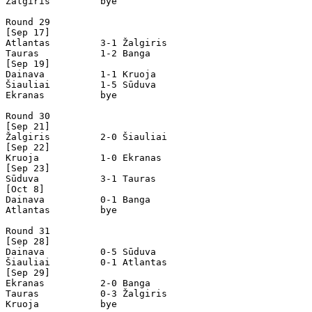
Žalgiris         bye

Round 29

[Sep 17]

Atlantas         3-1 Žalgiris         

Tauras           1-2 Banga            

[Sep 19]

Dainava          1-1 Kruoja           

Šiauliai         1-5 Sūduva           

Ekranas          bye

Round 30

[Sep 21]

Žalgiris         2-0 Šiauliai         

[Sep 22]

Kruoja           1-0 Ekranas          

[Sep 23]

Sūduva           3-1 Tauras           

[Oct 8]

Dainava          0-1 Banga            

Atlantas         bye

Round 31

[Sep 28]

Dainava          0-5 Sūduva           

Šiauliai         0-1 Atlantas         

[Sep 29]

Ekranas          2-0 Banga            

Tauras           0-3 Žalgiris         

Kruoja           bye
