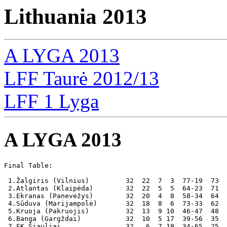
Lithuania 2013
A LYGA 2013
LFF Taurė 2012/13
LFF 1 Lyga
A LYGA 2013
Final Table:

 1.Žalgiris (Vilnius)         32  22  7  3  77-19  73  
 2.Atlantas (Klaipėda)        32  22  5  5  64-23  71

 3.Ekranas (Panevėžys)        32  20  4  8  58-34  64

 4.Sūduva (Marijampolė)       32  18  8  6  73-33  62

 5.Kruoja (Pakruojis)         32  13  9 10  46-47  48

 6.Banga (Gargždai)           32  10  5 17  39-56  35

 7.FK Šiauliai                32   6  7 19  34-65  25
