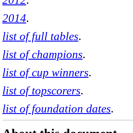
2014
.
list of full tables
.
list of champions
.
list of cup winners
.
list of topscorers
.
list of foundation dates
.