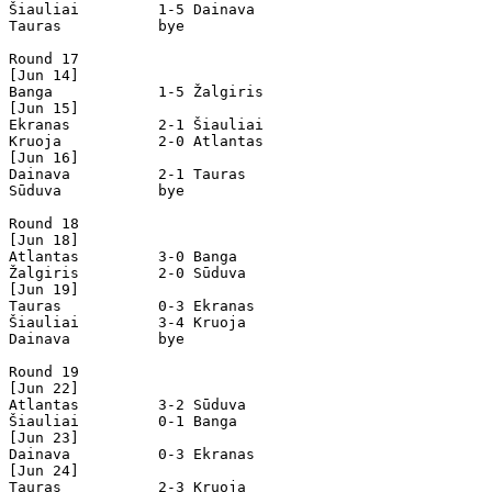
Šiauliai         1-5 Dainava          

Tauras           bye

Round 17

[Jun 14]

Banga            1-5 Žalgiris         

[Jun 15]

Ekranas          2-1 Šiauliai         

Kruoja           2-0 Atlantas         

[Jun 16]

Dainava          2-1 Tauras           

Sūduva           bye

Round 18

[Jun 18]

Atlantas         3-0 Banga            

Žalgiris         2-0 Sūduva           

[Jun 19]

Tauras           0-3 Ekranas          

Šiauliai         3-4 Kruoja           

Dainava          bye

Round 19

[Jun 22]

Atlantas         3-2 Sūduva           

Šiauliai         0-1 Banga            

[Jun 23]

Dainava          0-3 Ekranas          

[Jun 24]

Tauras           2-3 Kruoja           
