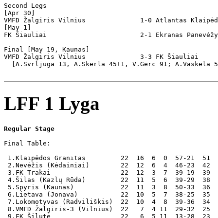
Second Legs

[Apr 30]

VMFD Žalgiris Vilnius              1-0 Atlantas Klaipėd
[May 1]

FK Šiauliai                        2-1 Ekranas Panevėžy
Final [May 19, Kaunas]

VMFD Žalgiris Vilnius              3-3 FK Šiauliai     
  [A.Svrljuga 13, A.Skerla 45+1, V.Gerc 91; A.Vaskela 5
LFF 1 Lyga
Regular Stage
Final Table:

 1.Klaipėdos Granitas         22  16  6  0  57-21  51  
 2.Nevėžis (Kėdainiai)        22  12  6  4  46-23  42

 3.FK Trakai                  22  12  3  7  39-19  39

 4.Šilas (Kazlų Rūda)         22  11  5  6  39-29  38

 5.Spyris (Kaunas)            22  11  3  8  50-33  36

 6.Lietava (Jonava)           22  10  5  7  38-25  35

 7.Lokomotyvas (Radviliškis)  22  10  4  8  39-36  34

 8.VMFD Žalgiris-3 (Vilnius)  22   7  4 11  29-32  25

 9.FK Šilutė                  22   6  5 11  13-28  23
