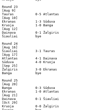
Round 23

[Aug 9]

Tauras           0-5 Atlantas         

[Aug 10]

Ekranas          1-3 Sūduva           

Kruoja           1-0 Banga            

[Aug 12]

Dainava          0-1 Žalgiris         

Šiauliai         bye

Round 24

[Aug 16]

Šiauliai         3-1 Tauras           

[Aug 17]

Atlantas         4-1 Dainava          

Sūduva           4-0 Kruoja           

[Sep 25]

Žalgiris         3-0 Ekranas          

Banga            bye

Round 25

[Aug 20]

Banga            0-3 Sūduva           

Ekranas          1-0 Atlantas         

[Aug 21]

Dainava          0-1 Šiauliai         

[Oct 29]

Kruoja           0-0 Žalgiris         

Tauras           bye
