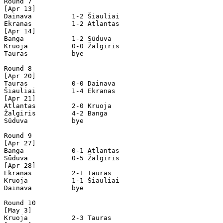
Round 7

[Apr 13]

Dainava          1-2 Šiauliai         

Ekranas          1-2 Atlantas         

[Apr 14]

Banga            1-2 Sūduva           

Kruoja           0-0 Žalgiris         

Tauras           bye

Round 8

[Apr 20]

Tauras           0-0 Dainava          

Šiauliai         1-4 Ekranas          

[Apr 21]

Atlantas         2-0 Kruoja           

Žalgiris         4-2 Banga            

Sūduva           bye

Round 9

[Apr 27]

Banga            0-1 Atlantas         

Sūduva           0-5 Žalgiris         

[Apr 28]

Ekranas          2-1 Tauras           

Kruoja           1-1 Šiauliai         

Dainava          bye

Round 10

[May 3]

Kruoja           2-3 Tauras           
