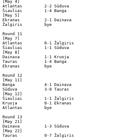
[May 4] 

Atlantas         2-2 Sūduva           

Šiauliai         1-4 Banga            

[May 5]

Ekranas          2-1 Dainava          

Žalgiris         bye

Round 11

[May 7]

Atlantas         0-1 Žalgiris         

Šiauliai         1-1 Sūduva           

[May 8]

Dainava          1-1 Kruoja           

Tauras           1-4 Banga            

Ekranas          bye

Round 12

[May 11]

Banga            4-1 Dainava          

Sūduva           3-0 Tauras           

[May 12]

Šiauliai         1-1 Žalgiris         

Kruoja           0-1 Ekranas          

Atlantas         bye

Round 13

[May 21]

Dainava          1-3 Sūduva           

[May 22]

Tauras           0-7 Žalgiris         
