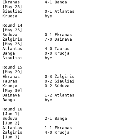
Ekranas          4-1 Banga            

[May 23]

Šiauliai         0-1 Atlantas         

Kruoja           bye

Round 14

[May 25]

Sūduva           0-1 Ekranas          

Žalgiris         7-0 Dainava          

[May 26]

Atlantas         4-0 Tauras           

Banga            0-0 Kruoja           

Šiauliai         bye

Round 15

[May 29]

Ekranas          0-3 Žalgiris         

Tauras           0-2 Šiauliai         

Kruoja           0-2 Sūduva           

[May 30]

Dainava          1-2 Atlantas         

Banga            bye

Round 16

[Jun 1]

Sūduva           2-1 Banga            

[Jun 2]

Atlantas         1-1 Ekranas          

Žalgiris         4-0 Kruoja           

[Jun 3]
