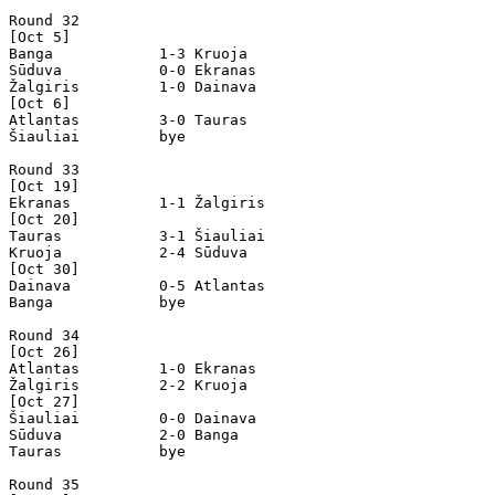
Round 32

[Oct 5]

Banga            1-3 Kruoja           

Sūduva           0-0 Ekranas          

Žalgiris         1-0 Dainava          

[Oct 6]

Atlantas         3-0 Tauras           

Šiauliai         bye

Round 33

[Oct 19]

Ekranas          1-1 Žalgiris         

[Oct 20]

Tauras           3-1 Šiauliai         

Kruoja           2-4 Sūduva           

[Oct 30]

Dainava          0-5 Atlantas         

Banga            bye

Round 34

[Oct 26]

Atlantas         1-0 Ekranas          

Žalgiris         2-2 Kruoja           

[Oct 27]

Šiauliai         0-0 Dainava          

Sūduva           2-0 Banga            

Tauras           bye

Round 35
