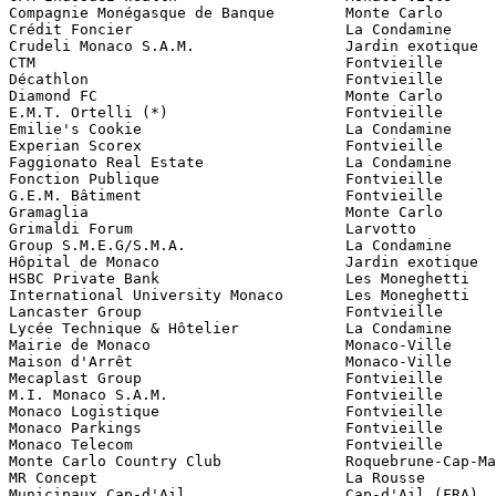
Compagnie Monégasque de Banque        Monte Carlo

Crédit Foncier                        La Condamine 

Crudeli Monaco S.A.M.                 Jardin exotique

CTM                                   Fontvieille

Décathlon                             Fontvieille 

Diamond FC                            Monte Carlo 

E.M.T. Ortelli (*)                    Fontvieille

Emilie's Cookie                       La Condamine 

Experian Scorex                       Fontvieille

Faggionato Real Estate                La Condamine 

Fonction Publique                     Fontvieille

G.E.M. Bâtiment                       Fontvieille

Gramaglia                             Monte Carlo 

Grimaldi Forum                        Larvotto

Group S.M.E.G/S.M.A.                  La Condamine

Hôpital de Monaco                     Jardin exotique

HSBC Private Bank                     Les Moneghetti

International University Monaco       Les Moneghetti 

Lancaster Group                       Fontvieille

Lycée Technique & Hôtelier            La Condamine

Mairie de Monaco                      Monaco-Ville

Maison d'Arrêt                        Monaco-Ville

Mecaplast Group                       Fontvieille

M.I. Monaco S.A.M.                    Fontvieille

Monaco Logistique                     Fontvieille

Monaco Parkings                       Fontvieille

Monaco Telecom                        Fontvieille

Monte Carlo Country Club              Roquebrune-Cap-Ma
MR Concept                            La Rousse

Municipaux Cap-d'Ail                  Cap-d'Ail (FRA)
