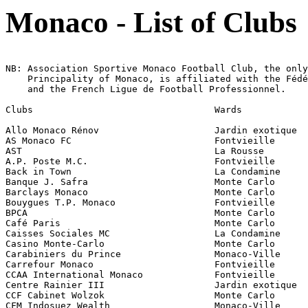
Monaco - List of Clubs
NB: Association Sportive Monaco Football Club, the only
    Principality of Monaco, is affiliated with the Fédé
    and the French Ligue de Football Professionnel. 

Clubs                                 Wards

Allo Monaco Rénov                     Jardin exotique 

AS Monaco FC                          Fontvieille 

AST                                   La Rousse 

A.P. Poste M.C.                       Fontvieille

Back in Town                          La Condamine 

Banque J. Safra                       Monte Carlo 

Barclays Monaco                       Monte Carlo 

Bouygues T.P. Monaco                  Fontvieille

BPCA                                  Monte Carlo 

Café Paris                            Monte Carlo 

Caisses Sociales MC                   La Condamine 

Casino Monte-Carlo                    Monte Carlo 

Carabiniers du Prince                 Monaco-Ville

Carrefour Monaco                      Fontvieille

CCAA International Monaco             Fontvieille

Centre Rainier III                    Jardin exotique

CCF Cabinet Wolzok                    Monte Carlo 

CFM Indosuez Wealth                   Monaco-Ville
