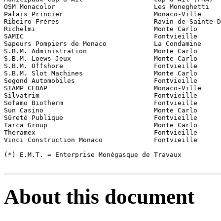
OSM Monacolor                         Les Moneghetti 

Palais Princier                       Monaco-Ville

Ribeiro Frères                        Ravin de Sainte-D
Richelmi                              Monte Carlo 

SAMIC                                 Fontvieille 

Sapeurs Pompiers de Monaco            La Condamine

S.B.M. Administration                 Monte Carlo 

S.B.M. Loews Jeux                     Monte Carlo 

S.B.M. Offshore                       Fontvieille

S.B.M. Slot Machines                  Monte Carlo 

Segond Automobiles                    Fontvieille 

SIAMP CEDAP                           Monaco-Ville 

Silvatrim                             Fontvieille

Sofamo Biotherm                       Fontvieille

Sun Casino                            Monte Carlo 

Sûreté Publique                       Fontvieille

Tarca Group                           Monte Carlo 

Theramex                              Fontvieille 

Vinci Construction Monaco             Fontvieille

(*) E.M.T. = Enterprise Monégasque de Travaux

About this document