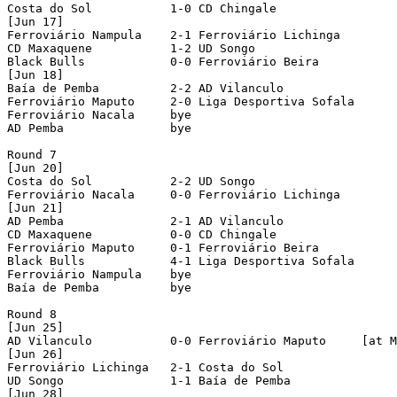
Costa do Sol           1-0 CD Chingale            

[Jun 17]

Ferroviário Nampula    2-1 Ferroviário Lichinga   

CD Maxaquene           1-2 UD Songo               

Black Bulls            0-0 Ferroviário Beira      

[Jun 18]

Baía de Pemba          2-2 AD Vilanculo           

Ferroviário Maputo     2-0 Liga Desportiva Sofala 

Ferroviário Nacala     bye

AD Pemba               bye

Round 7

[Jun 20]

Costa do Sol           2-2 UD Songo               

Ferroviário Nacala     0-0 Ferroviário Lichinga   

[Jun 21]

AD Pemba               2-1 AD Vilanculo           

CD Maxaquene           0-0 CD Chingale            

Ferroviário Maputo     0-1 Ferroviário Beira      

Black Bulls            4-1 Liga Desportiva Sofala 

Ferroviário Nampula    bye

Baía de Pemba          bye

Round 8

[Jun 25]

AD Vilanculo           0-0 Ferroviário Maputo     [at M
[Jun 26]

Ferroviário Lichinga   2-1 Costa do Sol           

UD Songo               1-1 Baía de Pemba          

[Jun 28]
