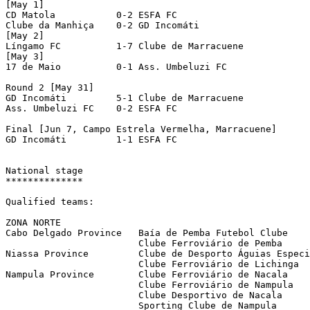
[May 1]

CD Matola	    0-2 ESFA FC		    

Clube da Manhiça    0-2 GD Incomáti	    

[May 2]

Língamo FC	    1-7 Clube de Marracuene 

[May 3]

17 de Maio	    0-1 Ass. Umbeluzi FC    

Round 2 [May 31]

GD Incomáti	    5-1 Clube de Marracuene 

Ass. Umbeluzi FC    0-2 ESFA FC		    

Final [Jun 7, Campo Estrela Vermelha, Marracuene]

GD Incomáti	    1-1 ESFA FC		    		[5-4 pen]

National stage

**************

Qualified teams:

ZONA NORTE

Cabo Delgado Province	Baía de Pemba Futebol Clube	(provincial winner)

 			Clube Ferroviário de Pemba	(provincial finalist)

Niassa Province 	Clube de Desporto Águias Especiais da PRM de Lichinga (provincial winner)

			Clube Ferroviário de Lichinga	(provincial finalist)

Nampula Province	Clube Ferroviário de Nacala	(provincial winner)

			Clube Ferroviário de Nampula	(provincial finalist)

			Clube Desportivo de Nacala 	(provincial semifinalist)

			Sporting Clube de Nampula	(provincial semifinalist)
