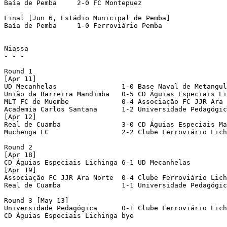
Baía de Pemba     2-0 FC Montepuez	  

Final [Jun 6, Estádio Municipal de Pemba]

Baía de Pemba     1-0 Ferroviário Pemba

Niassa

- - - 

Round 1

[Apr 11]

UD Mecanhelas		     1-0 Base Naval de Metangula

União da Barreira Mandimba   0-5 CD Águias Especiais Li
MLT FC de Muembe 	     0-4 Associação FC JJR Ara Norte  

Academia Carlos Santana      1-2 Universidade Pedagógic
[Apr 12]

Real de Cuamba		     3-0 CD Águias Especiais Marrupa

Muchenga FC		     2-2 Clube Ferroviário Lichinga	[2-3 pen]

Round 2

[Apr 18]

CD Águias Especiais Lichinga 6-1 UD Mecanhelas		     

[Apr 19]

Associação FC JJR Ara Norte  0-4 Clube Ferroviário Lichi
Real de Cuamba		     1-1 Universidade Pedagógica	[6-7 pen]

Round 3 [May 13]

Universidade Pedagógica	     0-1 Clube Ferroviário Lichinga	

CD Águias Especiais Lichinga bye
