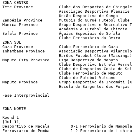
ZONA CENTRO

Tete Province		Clube dos Desportos de Chingale (provincial finalist)

			Associação Desportiva Planície do Mpáduè (provincial semifinalist)

			União Desportiva de Songo	(provincial semifinalist)

Zambézia Province	Mutupis do Gurué Futebol Clube	(provincial winner)

Manica Province		Grupo Desportivo e Recreativo Textáfrica de Chimoio (provincial finalist)

			Academia e Futebol de Chimoio	(provincial finalist)

Sofala Province		Águias Especiais de Sofala	(provincial finalist)

			Clube Ferroviário da Beira	(provincial finalist)

ZONA SUL

Gaza Province		Clube Ferroviário de Gaza	(provincial winner)

Inhambane Province	Associação Desportiva Vilanculo	(provincial winner)

			Barões Futebol Clube (Massinga)	(provincial finalist)

Maputo City Province	Liga Desportiva de Maputo	(provincial finalist)

			Clube Desportivo Estrela Vermelha (provincial finalist)

			Clube de Desportos Costa do Sol	(provincial finalist)

			Clube Ferroviário de Maputo	(provincial finalist)

			Clube de Futebol Vulcano	(provincial finalist)

Maputo Province		Grupo Desportivo da Incomáti (Xinavane) (provincial winner)

			Escola de Sargentos das Forças Armadas ESFA Futebol Clube (Boane) (provincial finalist)

Fase Interprovincial

--------------------

ZONA NORTE

Round 1

[Jul 11]

Desportivo de Nacala	     0-1 Ferroviário de Nampula

Ferroviário de Pemba	     1-2 Ferroviário de Lichinga
