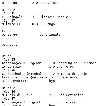
UD Songo	2-0 Desp. Tete      

Round 2

[Jun 11]

CD Chingale	3-1 Planície Mpáduè	

[Jun 27]

Mulambe FC	0-3 UD Songo	

Final

UD Songo	 -  CD Chingale	

Zambézia

- - - - 

Round 1

[Apr 25]

Associação MM Legends	 1-0 Sporting de Quelimane	 

1º de Maio	         1-0 Djerre FC		 

[Apr 26]	

CD Matchedje (Mocuba)    1-2 Mutupis de Gurúè	 

Ferroviário de Quelimane 1-1 Só Protecção	  	[3-5 pen]

3 de Fevereiro		 bye

Round 2

[May 16]

Mutupis de Gurúè	 2-1 3 de Fevereiro		 

[May 17]

Associação MM Legends	 1-1 Só Protecção	  	[3-1 pen]

1º de Maio	         bye
