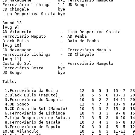
CD Maxaquene           0-1 Ferroviário Nampula    

Ferroviário Lichinga   1-1 UD Songo               

CD Chingale            bye

Liga Desportiva Sofala bye

Round 13

[Aug 9]

AD Vilanculo            -  Liga Desportiva Sofala 

Ferroviário Maputo      -  AD Pemba               

Black Bulls             -  Baía de Pemba          

[Aug 10]

CD Maxaquene            -  Ferroviário Nacala     

Ferroviário Lichinga    -  CD Chingale            

[Aug 11]

Costa do Sol            -  Ferroviário Nampula    

Ferroviário Beira      bye

UD Songo               bye

Table:

 1.Ferroviário da Beira         12   6  5  1  15- 7  23

 2.Black Bulls (Maputo)         10   5  5  0  13- 3  20

 3.Ferroviário de Nampula       10   6  2  2  14-11  20

 4.UD Songo                     12   4  7  1  13- 9  19
 5.CD Costa do Sol (Maputo)     10   5  3  2  15- 8  18

 6.Ferroviário de Lichinga      10   4  3  3   9- 8  15

 7.Liga Desportiva de Sofala    11   3  5  3   6-10  14
 8.Ferroviário de Nacala        10   3  4  3   6- 8  13

 9.Ferroviário de Maputo        10   3  3  4   5- 5  12

10.AD Vilanculo                 10   1  6  3  11-11   9
