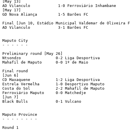
[May 13]

AD Vilanculo		1-0 Ferroviário Inhambane	

[May 17]

GD Nova Aliança		1-5 Barões FC		

Final [Jun 10, Estádio Municipal Valdemar de Oliveira F
AD Vilanculo		3-1 Barões FC		

Maputo City

- - - - - -

Preliminary round [May 26]

Ntsondzo	       0-2 Liga Desportiva	       

Mahafil de Maputo      0-0 1º de Maio	       		[4-3 pen]

Final round

[Jun 6]

CD Maxaquene	       1-2 Liga Desportiva	       

Estrela Vermelha       1-0 Desportivo Maputo      

Costa do Sol           2-2 Mahafil de Maputo      	[6-5 pen]

Ferroviário Maputo     0-0 Matchedje 	       		[4-3 pen]

[Jun 7]

Black Bulls            0-1 Vulcano		       

Maputo Province

- - - - - - - -

Round 1
