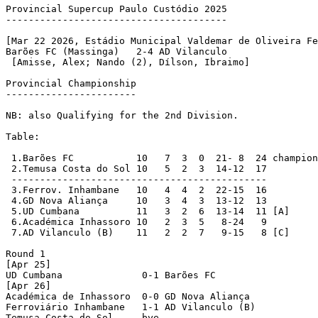
Provincial Supercup Paulo Custódio 2025

---------------------------------------

[Mar 22 2026, Estádio Municipal Valdemar de Oliveira Fe
Barões FC (Massinga)   2-4 AD Vilanculo		

 [Amisse, Alex; Nando (2), Dílson, Ibraimo]

Provincial Championship

-----------------------

NB: also Qualifying for the 2nd Division.

Table:

 1.Barões FC	       10   7  3  0  21- 8  24 champions/qualified

 2.Temusa Costa do Sol 10   5  2  3  14-12  17

 ---------------------------------------------

 3.Ferrov. Inhambane   10   4  4  2  22-15  16

 4.GD Nova Aliança     10   3  4  3  13-12  13

 5.UD Cumbana	       11   3  2  6  13-14  11 [A]

 6.Académica Inhassoro 10   2  3  5   8-24   9

 7.AD Vilanculo (B)    11   2  2  7   9-15   8 [C]	

Round 1

[Apr 25]

UD Cumbana		0-1 Barões FC		

[Apr 26]

Académica de Inhassoro	0-0 GD Nova Aliança		

Ferroviário Inhambane	1-1 AD Vilanculo (B)        

Temusa Costa do Sol     bye
