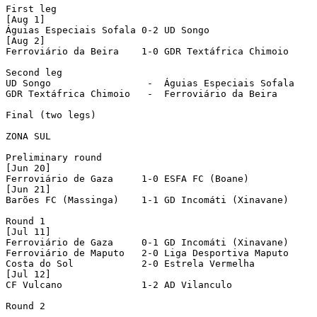
First leg

[Aug 1]

Águias Especiais Sofala	0-2 UD Songo		

[Aug 2]

Ferroviário da Beira	1-0 GDR Textáfrica Chimoio	

Second leg

UD Songo		 -  Águias Especiais Sofala	

GDR Textáfrica Chimoio	 -  Ferroviário da Beira	

Final (two legs)

ZONA SUL

Preliminary round

[Jun 20]

Ferroviário de Gaza	1-0 ESFA FC (Boane)

[Jun 21]

Barões FC (Massinga)	1-1 GD Incomáti (Xinavane)	 [1-2 aet]

Round 1

[Jul 11]

Ferroviário de Gaza	0-1 GD Incomáti (Xinavane)

Ferroviário de Maputo	2-0 Liga Desportiva Maputo

Costa do Sol		2-0 Estrela Vermelha

[Jul 12]

CF Vulcano		1-2 AD Vilanculo

Round 2
