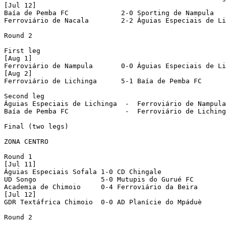
[Jul 12]

Baía de Pemba FC	     2-0 Sporting de Nampula

Ferroviário de Nacala	     2-2 Águias Especiais de Lichinga [2-3 aet]

Round 2

First leg

[Aug 1]

Ferroviário de Nampula	     0-0 Águias Especiais de Lichinga 

[Aug 2]

Ferroviário de Lichinga      5-1 Baía de Pemba FC	

Second leg

Águias Especiais de Lichinga  -  Ferroviário de Nampula	

Baía de Pemba FC	      -  Ferroviário de Lichinga 

Final (two legs)

ZONA CENTRO

Round 1

[Jul 11]

Águias Especiais Sofala	1-0 CD Chingale

UD Songo		5-0 Mutupis do Gurué FC

Academia de Chimoio	0-4 Ferroviário da Beira

[Jul 12]

GDR Textáfrica Chimoio	0-0 AD Planície do Mpáduè	 [1-1 aet; 4-2 pen]

Round 2
