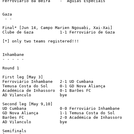
Ferroviário da Beira    -  Águias Especiais       

Gaza

 - -

Final* [Jun 14, Campo Marien Ngouabi, Xai-Xai]

Clube de Gaza           1-1 Ferroviário de Gaza 		[4-5 pen]

[*] only two teams registered!!!

Inhambane

- - - - -

Round 1

First leg [May 3]

Ferroviário Inhambane	2-1 UD Cumbana		

Temusa Costa do Sol     0-1 GD Nova Aliança		

Académica de Inhassoro	0-1 Barões FC		

AD Vilanculo		bye

Second leg [May 9,10]

UD Cumbana		0-0 Ferroviário Inhambane	[1-2 agg]

GD Nova Aliança		1-1 Temusa Costa do Sol     	[2-1 agg]

Barões FC		2-0 Académica de Inhassoro	[3-0 agg]

AD Vilanculo		bye

Semifinals
