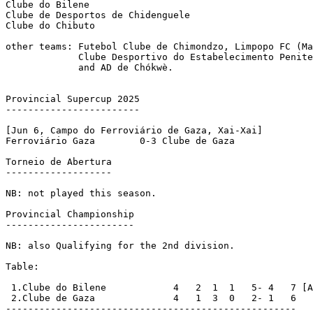
Clube do Bilene

Clube de Desportos de Chidenguele

Clube do Chibuto

other teams: Futebol Clube de Chimondzo, Limpopo FC (Ma
             Clube Desportivo do Estabelecimento Penite
             and AD de Chókwè.

Provincial Supercup 2025

------------------------

[Jun 6, Campo do Ferroviário de Gaza, Xai-Xai]

Ferroviário Gaza	0-3 Clube de Gaza	      

Torneio de Abertura

-------------------

NB: not played this season.

Provincial Championship

-----------------------

NB: also Qualifying for the 2nd division.

Table:

 1.Clube do Bilene	      4   2  1  1   5- 4   7 [A]

 2.Clube de Gaza              4   1  3  0   2- 1   6

----------------------------------------------------
