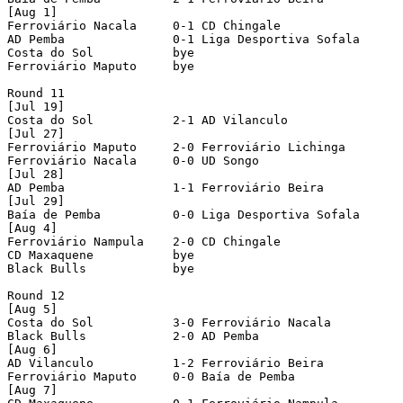
[Aug 1]

Ferroviário Nacala     0-1 CD Chingale            

AD Pemba               0-1 Liga Desportiva Sofala 

Costa do Sol           bye

Ferroviário Maputo     bye

Round 11

[Jul 19]

Costa do Sol           2-1 AD Vilanculo           

[Jul 27]

Ferroviário Maputo     2-0 Ferroviário Lichinga   

Ferroviário Nacala     0-0 UD Songo               

[Jul 28]

AD Pemba               1-1 Ferroviário Beira      

[Jul 29]

Baía de Pemba          0-0 Liga Desportiva Sofala 

[Aug 4]

Ferroviário Nampula    2-0 CD Chingale            

CD Maxaquene           bye

Black Bulls            bye

Round 12

[Aug 5]

Costa do Sol           3-0 Ferroviário Nacala     

Black Bulls            2-0 AD Pemba               

[Aug 6]

AD Vilanculo           1-2 Ferroviário Beira      

Ferroviário Maputo     0-0 Baía de Pemba          

[Aug 7]
