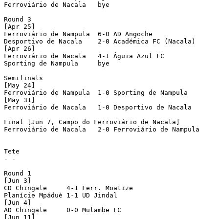
Ferroviário de Nacala   bye

Round 3

[Apr 25]

Ferroviário de Nampula  6-0 AD Angoche		

Desportivo de Nacala	2-0 Académica FC (Nacala)	

[Apr 26]

Ferroviário de Nacala   4-1 Águia Azul FC

Sporting de Nampula	bye

Semifinals

[May 24]

Ferroviário de Nampula  1-0 Sporting de Nampula	

[May 31]

Ferroviário de Nacala   1-0 Desportivo de Nacala	

Final [Jun 7, Campo do Ferroviário de Nacala]

Ferroviário de Nacala   2-0 Ferroviário de Nampula  	

Tete

- - 

Round 1

[Jun 3]

CD Chingale	4-1 Ferr. Moatize	

Planície Mpáduè	1-1 UD Jindal				[4-3 pen]

[Jun 4]

AD Chingale     0-0 Mulambe FC				[2-3 pen]

[Jun 11]
