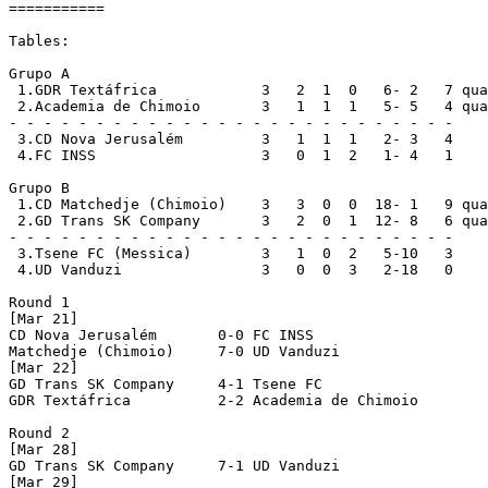
===========

Tables:

Grupo A

 1.GDR Textáfrica            3   2  1  0   6- 2   7 qua
 2.Academia de Chimoio	     3   1  1  1   5- 5   4 qualified

- - - - - - - - - - - - - - - - - - - - - - - - - -

 3.CD Nova Jerusalém	     3   1  1  1   2- 3   4

 4.FC INSS		     3   0  1  2   1- 4   1

Grupo B

 1.CD Matchedje (Chimoio)    3   3  0  0  18- 1   9 qua
 2.GD Trans SK Company	     3   2  0  1  12- 8   6 qualified

- - - - - - - - - - - - - - - - - - - - - - - - - -

 3.Tsene FC (Messica)	     3   1  0  2   5-10   3

 4.UD Vanduzi    	     3   0  0  3   2-18   0

Round 1

[Mar 21]

CD Nova Jerusalém       0-0 FC INSS

Matchedje (Chimoio)     7-0 UD Vanduzi

[Mar 22]

GD Trans SK Company     4-1 Tsene FC

GDR Textáfrica          2-2 Academia de Chimoio

Round 2

[Mar 28]

GD Trans SK Company     7-1 UD Vanduzi

[Mar 29]
