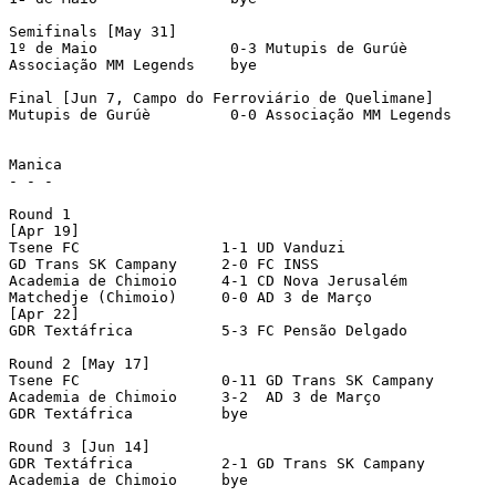
Semifinals [May 31]

1º de Maio	         0-3 Mutupis de Gurúè	 

Associação MM Legends	 bye

Final [Jun 7, Campo do Ferroviário de Quelimane]

Mutupis de Gurúè	 0-0 Associação MM Legends	[aet; 3-1 pen]	 

Manica

- - - 

Round 1

[Apr 19]

Tsene FC		1-1 UD Vanduzi			[5-3 pen]

GD Trans SK Campany	2-0 FC INSS			

Academia de Chimoio	4-1 CD Nova Jerusalém       

Matchedje (Chimoio)	0-0 AD 3 de Março		[3-4 pen]

[Apr 22]

GDR Textáfrica 		5-3 FC Pensão Delgado

Round 2 [May 17]

Tsene FC		0-11 GD Trans SK Campany	

Academia de Chimoio	3-2  AD 3 de Março		

GDR Textáfrica 		bye

Round 3 [Jun 14]

GDR Textáfrica 		2-1 GD Trans SK Campany	

Academia de Chimoio	bye
