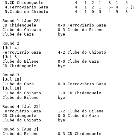
 3.CD Chidenguele	      4   1  2  1   3- 1   5

 4.Ferroviário Gaza	      4   1  2  1   5- 4   5 [C]

 5.Clube do Chibuto           4   1  0  3   4- 9   3

Round 1 [Jun 28]

CD Chidenguele	       0-0 Ferroviário Gaza       

Clube do Chibuto       0-3 Clube do Bilene

Clube de Gaza	       bye

Round 2

[Jul 4]

Ferroviário Gaza       4-2 Clube do Chibuto       

[Jul 5]

Clube do Bilene        0-0 Clube de Gaza	       

CD Chidenguele	       bye

Round 3

[Jul 18]

Clube de Gaza	       0-0 Ferroviário Gaza       

[Jul 19]

Clube do Chibuto       1-0 CD Chidenguele	       

Clube do Bilene        bye

Round 4 [Jul 25]

Ferroviário Gaza       1-2 Clube do Bilene        

CD Chidenguele	       0-0 Clube de Gaza	       

Clube do Chibuto       bye

Round 5 [Aug 2]

Clube do Bilene        0-3 CD Chidenguele	       
