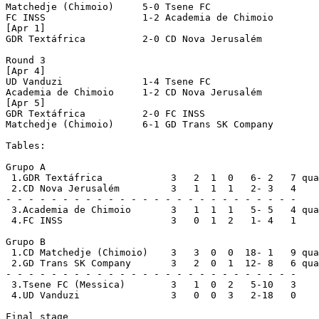
Matchedje (Chimoio)     5-0 Tsene FC

FC INSS			1-2 Academia de Chimoio

[Apr 1]

GDR Textáfrica		2-0 CD Nova Jerusalém

Round 3

[Apr 4]

UD Vanduzi		1-4 Tsene FC

Academia de Chimoio     1-2 CD Nova Jerusalém

[Apr 5]

GDR Textáfrica		2-0 FC INSS

Matchedje (Chimoio)	6-1 GD Trans SK Company

Tables:

Grupo A

 1.GDR Textáfrica            3   2  1  0   6- 2   7 qua
 2.CD Nova Jerusalém	     3   1  1  1   2- 3   4

- - - - - - - - - - - - - - - - - - - - - - - - - -

 3.Academia de Chimoio	     3   1  1  1   5- 5   4 qualified

 4.FC INSS		     3   0  1  2   1- 4   1

Grupo B

 1.CD Matchedje (Chimoio)    3   3  0  0  18- 1   9 qua
 2.GD Trans SK Company	     3   2  0  1  12- 8   6 qualified

- - - - - - - - - - - - - - - - - - - - - - - - - -

 3.Tsene FC (Messica)	     3   1  0  2   5-10   3

 4.UD Vanduzi    	     3   0  0  3   2-18   0

Final stage
