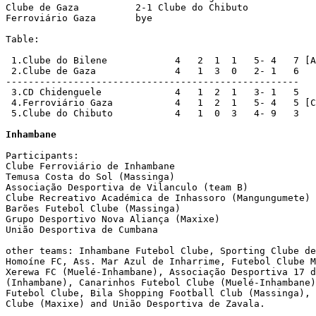
Clube de Gaza	       2-1 Clube do Chibuto       

Ferroviário Gaza       bye

Table:

 1.Clube do Bilene	      4   2  1  1   5- 4   7 [A]

 2.Clube de Gaza              4   1  3  0   2- 1   6

----------------------------------------------------

 3.CD Chidenguele	      4   1  2  1   3- 1   5

 4.Ferroviário Gaza	      4   1  2  1   5- 4   5 [C]

 5.Clube do Chibuto           4   1  0  3   4- 9   3

Inhambane
Participants:

Clube Ferroviário de Inhambane

Temusa Costa do Sol (Massinga)

Associação Desportiva de Vilanculo (team B)

Clube Recreativo Académica de Inhassoro (Mangungumete)

Barões Futebol Clube (Massinga)

Grupo Desportivo Nova Aliança (Maxixe)

União Desportiva de Cumbana

other teams: Inhambane Futebol Clube, Sporting Clube de
Homoíne FC, Ass. Mar Azul de Inharrime, Futebol Clube M
Xerewa FC (Muelé-Inhambane), Associação Desportiva 17 d
(Inhambane), Canarinhos Futebol Clube (Muelé-Inhambane)
Futebol Clube, Bila Shopping Football Club (Massinga), 
Clube (Maxixe) and União Desportiva de Zavala.
