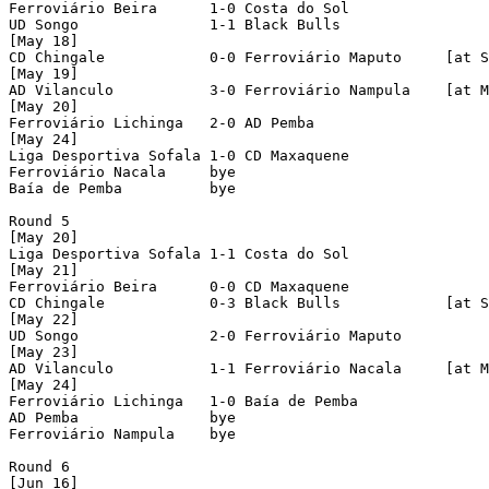
Ferroviário Beira      1-0 Costa do Sol           

UD Songo               1-1 Black Bulls            

[May 18]

CD Chingale            0-0 Ferroviário Maputo     [at S
[May 19]

AD Vilanculo           3-0 Ferroviário Nampula    [at M
[May 20]

Ferroviário Lichinga   2-0 AD Pemba

[May 24]

Liga Desportiva Sofala 1-0 CD Maxaquene           

Ferroviário Nacala     bye

Baía de Pemba          bye

Round 5

[May 20]

Liga Desportiva Sofala 1-1 Costa do Sol           

[May 21]

Ferroviário Beira      0-0 CD Maxaquene           

CD Chingale            0-3 Black Bulls            [at S
[May 22]

UD Songo               2-0 Ferroviário Maputo     

[May 23]

AD Vilanculo           1-1 Ferroviário Nacala     [at M
[May 24]

Ferroviário Lichinga   1-0 Baía de Pemba          

AD Pemba               bye

Ferroviário Nampula    bye

Round 6

[Jun 16]
