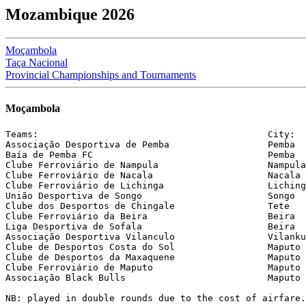
Mozambique 2026
Moçambola
Taça Nacional
Provincial Championships and Tournaments
Moçambola
Teams:                                          City:  
Associação Desportiva de Pemba                  Pemba  
Baía de Pemba FC                                Pemba  
Clube Ferroviário de Nampula                    Nampula
Clube Ferroviário de Nacala                     Nacala 
Clube Ferroviário de Lichinga                   Liching
União Desportiva de Songo                       Songo  
Clube dos Desportos de Chingale                 Tete   
Clube Ferroviário da Beira                      Beira  
Liga Desportiva de Sofala                       Beira  
Associação Desportiva Vilanculo                 Vilanku
Clube de Desportos Costa do Sol                 Maputo 
Clube de Desportos da Maxaquene                 Maputo 
Clube Ferroviário de Maputo                     Maputo 
Associação Black Bulls                          Maputo 
NB: played in double rounds due to the cost of airfare.
