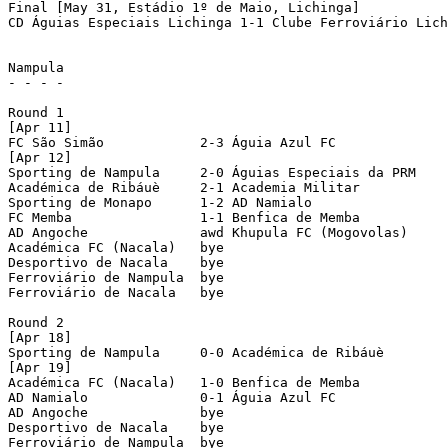
Final [May 31, Estádio 1º de Maio, Lichinga]

CD Águias Especiais Lichinga 1-1 Clube Ferroviário Lichinga   	[
Nampula

- - - -

Round 1

[Apr 11]

FC São Simão		2-3 Águia Azul FC 

[Apr 12]

Sporting de Nampula	2-0 Águias Especiais da PRM

Académica de Ribáuè     2-1 Academia Militar

Sporting de Monapo	1-2 AD Namialo

FC Memba		1-1 Benfica de Memba		[2-4 pen]

AD Angoche		awd Khupula FC (Mogovolas)	[3-0 awarded; Khupula dns]

Académica FC (Nacala)	bye

Desportivo de Nacala	bye

Ferroviário de Nampula  bye

Ferroviário de Nacala   bye

Round 2

[Apr 18]

Sporting de Nampula	0-0 Académica de Ribáuè     	[1-0 pen]

[Apr 19]

Académica FC (Nacala)	1-0 Benfica de Memba		

AD Namialo		0-1 Águia Azul FC

AD Angoche		bye

Desportivo de Nacala	bye

Ferroviário de Nampula  bye
