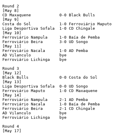
Round 2

[May 8]

CD Maxaquene            0-0 Black Bulls             

[May 9]

Costa do Sol            1-0 Ferroviário Maputo      

Liga Desportiva Sofala  1-0 CD Chingale             

[May 10]

Ferroviário Nampula     1-0 Baía de Pemba           

Ferroviário Beira       3-0 UD Songo                

[May 11]

Ferroviário Nacala      1-0 AD Pemba                

AD Vilanculo            bye

Ferroviário Lichinga    bye

Round 3

[May 12]

Black Bulls             0-0 Costa do Sol            

[May 13]

Liga Desportiva Sofala  0-0 UD Songo                

Ferroviário Maputo      1-0 CD Maxaquene            

[May 14]

Ferroviário Nampula     2-1 AD Pemba                

Ferroviário Nacala      1-0 Baía de Pemba           

Ferroviário Beira       2-1 CD Chingale             

AD Vilanculo            bye

Ferroviário Lichinga    bye

Round 4

[May 17]
