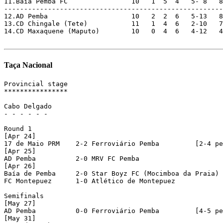
11.Baía Pemba FC                10   1  5  4   5- 8   8

-------------------------------------------------------

12.AD Pemba                     10   2  2  6   5-13   8
13.CD Chingale (Tete)           11   1  4  6   2-10   7

14.CD Maxaquene (Maputo)        10   0  4  6   4-12   4
Taça Nacional
Provincial stage

****************

Cabo Delgado

- - - - - - 

Round 1

[Apr 24]

17 de Maio PRM	  2-2 Ferroviário Pemba 	[2-4 pen]

[Apr 25]

AD Pemba	  2-0 MRV FC Pemba	  

[Apr 26]

Baía de Pemba     2-0 Star Boyz FC (Mocimboa da Praia)

FC Montepuez	  1-0 Atlético de Montepuez

Semifinals

[May 27]

AD Pemba	  0-0 Ferroviário Pemba 	[4-5 pen]

[May 31]
