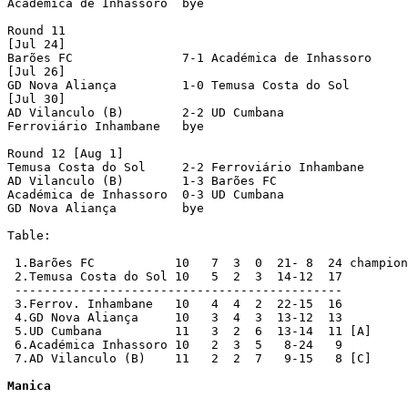
Académica de Inhassoro	bye

Round 11

[Jul 24]

Barões FC		7-1 Académica de Inhassoro	

[Jul 26]

GD Nova Aliança		1-0 Temusa Costa do Sol     

[Jul 30]

AD Vilanculo (B)        2-2 UD Cumbana		

Ferroviário Inhambane	bye

Round 12 [Aug 1]

Temusa Costa do Sol     2-2 Ferroviário Inhambane	

AD Vilanculo (B)        1-3 Barões FC		

Académica de Inhassoro	0-3 UD Cumbana		

GD Nova Aliança		bye

Table:

 1.Barões FC	       10   7  3  0  21- 8  24 champions/qualified

 2.Temusa Costa do Sol 10   5  2  3  14-12  17

 ---------------------------------------------

 3.Ferrov. Inhambane   10   4  4  2  22-15  16

 4.GD Nova Aliança     10   3  4  3  13-12  13

 5.UD Cumbana	       11   3  2  6  13-14  11 [A]

 6.Académica Inhassoro 10   2  3  5   8-24   9

 7.AD Vilanculo (B)    11   2  2  7   9-15   8 [C]	

Manica