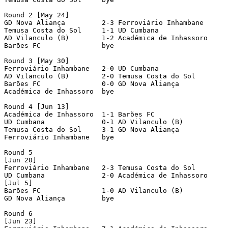
Round 2 [May 24]

GD Nova Aliança		2-3 Ferroviário Inhambane	

Temusa Costa do Sol     1-1 UD Cumbana		

AD Vilanculo (B)        1-2 Académica de Inhassoro	

Barões FC		bye

Round 3 [May 30]

Ferroviário Inhambane	2-0 UD Cumbana		

AD Vilanculo (B)        2-0 Temusa Costa do Sol     

Barões FC		0-0 GD Nova Aliança		

Académica de Inhassoro	bye

Round 4 [Jun 13]

Académica de Inhassoro	1-1 Barões FC		

UD Cumbana		0-1 AD Vilanculo (B)        

Temusa Costa do Sol     3-1 GD Nova Aliança		

Ferroviário Inhambane	bye

Round 5

[Jun 20]

Ferroviário Inhambane	2-3 Temusa Costa do Sol     

UD Cumbana		2-0 Académica de Inhassoro	

[Jul 5]

Barões FC		1-0 AD Vilanculo (B)        

GD Nova Aliança		bye

Round 6

[Jun 23]
