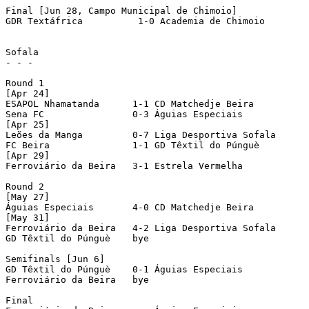
Final [Jun 28, Campo Municipal de Chimoio]

GDR Textáfrica 		1-0 Academia de Chimoio	

Sofala

- - - 

Round 1

[Apr 24]

ESAPOL Nhamatanda      1-1 CD Matchedje Beira    	[1-3 pen]

Sena FC		       0-3 Águias Especiais

[Apr 25]

Leões da Manga	       0-7 Liga Desportiva Sofala

FC Beira	       1-1 GD Têxtil do Púnguè   	[5-6 pen]

[Apr 29]

Ferroviário da Beira   3-1 Estrela Vermelha      

Round 2

[May 27]

Águias Especiais       4-0 CD Matchedje Beira    	

[May 31]

Ferroviário da Beira   4-2 Liga Desportiva Sofala 

GD Têxtil do Púnguè    bye

Semifinals [Jun 6]

GD Têxtil do Púnguè    0-1 Águias Especiais       

Ferroviário da Beira   bye

Final
