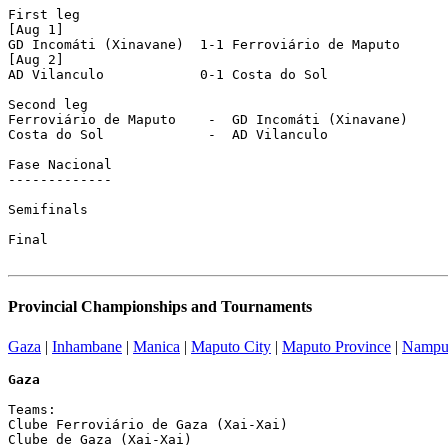
First leg

[Aug 1]

GD Incomáti (Xinavane)  1-1 Ferroviário de Maputo	

[Aug 2]

AD Vilanculo		0-1 Costa do Sol		[at Maxixe]		

Second leg

Ferroviário de Maputo	 -  GD Incomáti (Xinavane)  

Costa do Sol		 -  AD Vilanculo		

Fase Nacional

-------------

Semifinals

Final

Provincial Championships and Tournaments
Gaza
|
Inhambane
|
Manica
|
Maputo City
|
Maputo Province
|
Nampu
Gaza
Teams:

Clube Ferroviário de Gaza (Xai-Xai)

Clube de Gaza (Xai-Xai)
