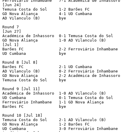
Ferroviário Inhambane	7-1 Académica de Inhassoro	

[Jun 24]

Temusa Costa do Sol     1-2 Barões FC		

GD Nova Aliança		4-1 UD Cumbana			

AD Vilanculo (B)        bye

Round 7

[Jun 27]

Académica de Inhassoro	0-1 Temusa Costa do Sol     

GD Nova Aliança		1-0 AD Vilanculo (B)        

[Jul 1]

Barões FC		2-2 Ferroviário Inhambane	

UD Cumbana		bye

Round 8 [Jul 8]

Barões FC		2-1 UD Cumbana		

AD Vilanculo (B)        0-2 Ferroviário Inhambane	

GD Nova Aliança		2-2 Académica de Inhassoro	

Temusa Costa do Sol     bye

Round 9 [Jul 11]

Académica de Inhassoro  1-0 AD Vilanculo (B)        

UD Cumbana		0-1 Temusa Costa do Sol     

Ferroviário Inhambane	1-1 GD Nova Aliança		

Barões FC		bye

Round 10 [Jul 18]

Temusa Costa do Sol     2-1 AD Vilanculo (B)        

GD Nova Aliança		1-2 Barões FC		

UD Cumbana		3-0 Ferroviário Inhambane	
