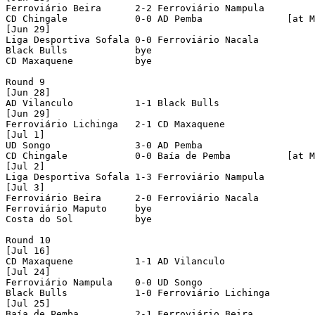
Ferroviário Beira      2-2 Ferroviário Nampula    

CD Chingale            0-0 AD Pemba               [at M
[Jun 29]

Liga Desportiva Sofala 0-0 Ferroviário Nacala     

Black Bulls            bye

CD Maxaquene           bye

Round 9

[Jun 28]

AD Vilanculo           1-1 Black Bulls            

[Jun 29]

Ferroviário Lichinga   2-1 CD Maxaquene           

[Jul 1]

UD Songo               3-0 AD Pemba               

CD Chingale            0-0 Baía de Pemba          [at M
[Jul 2]

Liga Desportiva Sofala 1-3 Ferroviário Nampula    

[Jul 3]

Ferroviário Beira      2-0 Ferroviário Nacala     

Ferroviário Maputo     bye

Costa do Sol           bye

Round 10

[Jul 16]

CD Maxaquene           1-1 AD Vilanculo           

[Jul 24]

Ferroviário Nampula    0-0 UD Songo               

Black Bulls            1-0 Ferroviário Lichinga   

[Jul 25]

Baía de Pemba          2-1 Ferroviário Beira      
