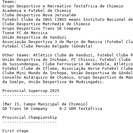
Teams:

Grupo Desportivo e Recreativo Textáfrica de Chimoio

Academia e Futebol de Chimoio

Clube Desportivo Nova Jerusalém

Futebol Clube da INSS [INSS means Instituto Nacional de
Clube Desportivo Matchedje de Chimoio

Grupo Desportivo Trans SK Company

Tsene FC de Messica

União Desportiva de Vanduzi

Associação Desportiva 3 de Março de Manica (Futebol Clu
Futebol Clube Pensão Delgado (Gôndola)

Other teams: Atlético Clube de Vanduzi, Futebol Clube P
União Desportiva do Inchope, FC Chissui, Futebol Clube 
de Sussundengua, Clube Ferroviário de Gôndola, Atlético
Futebol Clube de Ifloma, Associação Horse Futebol Clube
Clube Mini Mundo de Inchope, União Desportiva de Gôndol
Conselho Autárquico de Chimoio, Grupo Desportivo de Man
da Soalpo, União Desportiva de Mudzingadzi.

Provincial Supercup 2025

------------------------

[Mar 15, Campo Municipal de Chimoio]

GD Trans SK Company	0-2 GDR Textáfrica 		

Provincial Championship

-----------------------

First stage
