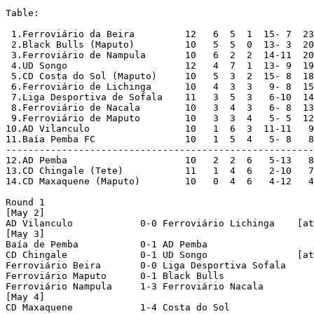
Table:

 1.Ferroviário da Beira         12   6  5  1  15- 7  23

 2.Black Bulls (Maputo)         10   5  5  0  13- 3  20

 3.Ferroviário de Nampula       10   6  2  2  14-11  20

 4.UD Songo                     12   4  7  1  13- 9  19
 5.CD Costa do Sol (Maputo)     10   5  3  2  15- 8  18

 6.Ferroviário de Lichinga      10   4  3  3   9- 8  15

 7.Liga Desportiva de Sofala    11   3  5  3   6-10  14
 8.Ferroviário de Nacala        10   3  4  3   6- 8  13

 9.Ferroviário de Maputo        10   3  3  4   5- 5  12

10.AD Vilanculo                 10   1  6  3  11-11   9

11.Baía Pemba FC                10   1  5  4   5- 8   8

-------------------------------------------------------

12.AD Pemba                     10   2  2  6   5-13   8
13.CD Chingale (Tete)           11   1  4  6   2-10   7

14.CD Maxaquene (Maputo)        10   0  4  6   4-12   4
Round 1

[May 2]

AD Vilanculo            0-0 Ferroviário Lichinga    [at
[May 3]

Baía de Pemba           0-1 AD Pemba                

CD Chingale             0-1 UD Songo                [at
Ferroviário Beira       0-0 Liga Desportiva Sofala  

Ferroviário Maputo      0-1 Black Bulls             

Ferroviário Nampula     1-3 Ferroviário Nacala      

[May 4]

CD Maxaquene            1-4 Costa do Sol            
