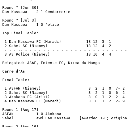
Round ? [Jun 30]

Dan Kassawa    2-1 Gendarmerie

Round ? [Jul 3]

Dan Kassawa    1-0 Police

Top Final Table:

 1.Dan Kassawa FC (Maradi)           18 12  5  1       
 2.Sahel SC (Niamey)                 18 12  4  2       
 - - - -- - - - - - - - - - - - - - - - - - - - - - - -
 3.AS Police (Niamey)                18 10  4  4       
Relegated: ASAF, Entente FC, Niima du Manga

Carré d'As
Final Table:

 1.ASFAN (Niamey)                     3  2  1  0  7- 2 
 2.Sahel SC (Niamey)                  3  2  1  0  6- 2 
 3.Akokana FC (Arlit)                 3  0  1  2  2- 4 
 4.Dan Kassawa FC (Maradi)            3  0  1  2  2- 9 
Round 1 [Aug 17]

ASFAN          1-0 Akokana 

Sahel          awd Dan Kassawa    [awarded 3-0; origina
Round 2 [Aug 19]
