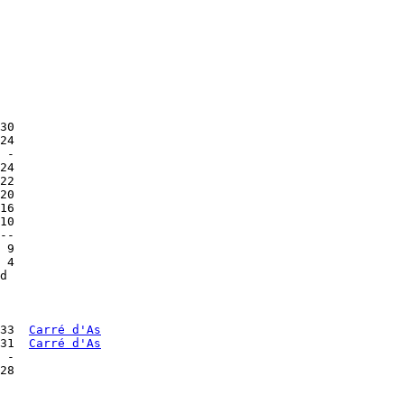
30

24

 - 

24

22

20

16

10

--

 9

 4

d

33  
Carré d'As
31  
Carré d'As
 - 

28
