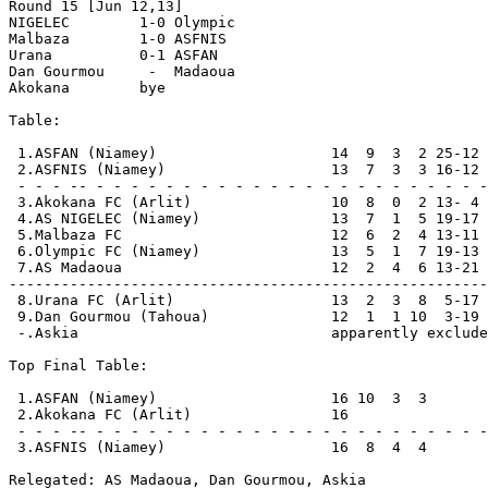
Round 15 [Jun 12,13]

NIGELEC        1-0 Olympic

Malbaza        1-0 ASFNIS

Urana          0-1 ASFAN

Dan Gourmou     -  Madaoua

Akokana        bye

Table:

 1.ASFAN (Niamey)                    14  9  3  2 25-12 
 2.ASFNIS (Niamey)                   13  7  3  3 16-12 
 - - - -- - - - - - - - - - - - - - - - - - - - - - - -
 3.Akokana FC (Arlit)                10  8  0  2 13- 4 
 4.AS NIGELEC (Niamey)               13  7  1  5 19-17 
 5.Malbaza FC                        12  6  2  4 13-11 
 6.Olympic FC (Niamey)               13  5  1  7 19-13 
 7.AS Madaoua                        12  2  4  6 13-21 
-------------------------------------------------------
 8.Urana FC (Arlit)                  13  2  3  8  5-17 
 9.Dan Gourmou (Tahoua)              12  1  1 10  3-19 
 -.Askia                             apparently exclude
Top Final Table:

 1.ASFAN (Niamey)                    16 10  3  3       
 2.Akokana FC (Arlit)                16                
 - - - -- - - - - - - - - - - - - - - - - - - - - - - -
 3.ASFNIS (Niamey)                   16  8  4  4       
Relegated: AS Madaoua, Dan Gourmou, Askia
