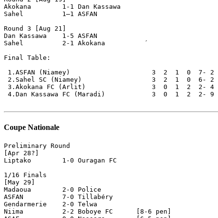
Akokana        1-1 Dan Kassawa 

Sahel          1–1 ASFAN   

Round 3 [Aug 21]

Dan Kassawa    1-5 ASFAN

Sahel          2-1 Akokana          ´

Final Table:

 1.ASFAN (Niamey)                     3  2  1  0  7- 2 
 2.Sahel SC (Niamey)                  3  2  1  0  6- 2 
 3.Akokana FC (Arlit)                 3  0  1  2  2- 4 
 4.Dan Kassawa FC (Maradi)            3  0  1  2  2- 9 
Coupe Nationale
Preliminary Round

[Apr 28?]

Liptako        1-0 Ouragan FC

1/16 Finals

[May 29]

Madaoua        2-0 Police 

ASFAN          7-0 Tillabéry

Gendarmerie    2-0 Telwa 

Niima          2-2 Boboye FC      [8-6 pen]
