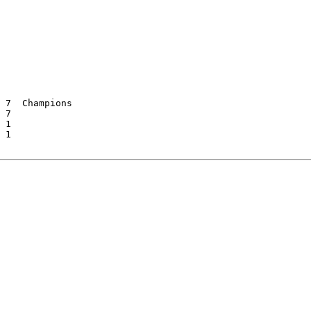
 7  Champions

 7

 1

 1
