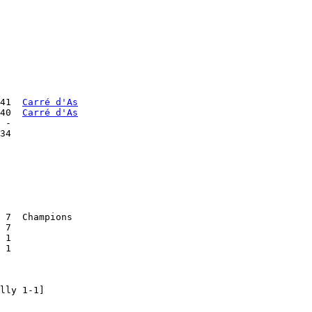
41  
Carré d'As
40  
Carré d'As
 - 

34

 7  Champions

 7

 1

 1

lly 1-1]
