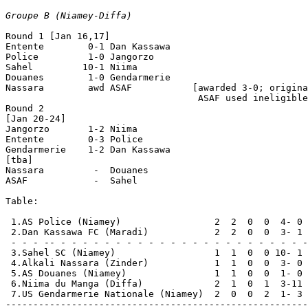
Groupe B (Niamey-Diffa)
Round 1 [Jan 16,17]

Entente        0-1 Dan Kassawa

Police         1-0 Jangorzo 

Sahel         10-1 Niima 

Douanes        1-0 Gendarmerie 

Nassara        awd ASAF           [awarded 3-0; origina
                                   ASAF used ineligible
Round 2

[Jan 20-24]

Jangorzo       1-2 Niima

Entente        0-3 Police 

Gendarmerie    1-2 Dan Kassawa

[tba]

Nassara         -  Douanes

ASAF            -  Sahel 

Table:

 1.AS Police (Niamey)                 2  2  0  0  4- 0 
 2.Dan Kassawa FC (Maradi)            2  2  0  0  3- 1 
 - - - -- - - - - - - - - - - - - - - - - - - - - - - -
 3.Sahel SC (Niamey)                  1  1  0  0 10- 1 
 4.Alkali Nassara (Zinder)            1  1  0  0  3- 0 
 5.AS Douanes (Niamey)                1  1  0  0  1- 0 
 6.Niima du Manga (Diffa)             2  1  0  1  3-11 
 7.US Gendarmerie Nationale (Niamey)  2  0  0  2  1- 3 
-------------------------------------------------------