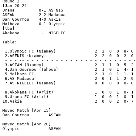
Round 2

[Jan 20-24]

Urana          0-1 ASFNIS

ASFAN          2-2 Madaoua 

Dan Gourmou    4-0 Askia 

Malbaza        0-1 Olympic 

[tba]

Akokana         -  NIGELEC 

Table:

 1.Olympic FC (Niamey)                2  2  0  0  8- 0 
 2.ASFNIS (Niamey)                    2  2  0  0  2- 0 
 - - - -- - - - - - - - - - - - - - - - - - - - - - - -
 3.ASFAN (Niamey)                     2  1  1  0  5- 2 
 4.Dan Gourmou (Tahoua)               2  1  0  1  4- 1 
 5.Malbaza FC                         2  1  0  1  1- 1 
 6.AS Madaoua                         2  0  1  1  2- 9 
 7.AS NIGELEC (Niamey)                0  0  0  0  0- 0 
-------------------------------------------------------
 8.Akokana FC (Arlit)                 1  0  0  1  0- 1 
 9.Urana FC (Arlit)                   1  0  0  1  0- 1 
10.Askia                              2  0  0  2  0- 7 
Moved Match [Apr 15]

Dan Gourmou     -  ASFAN

Moved Match [Apr 20]

Olympic         -  ASFAN
