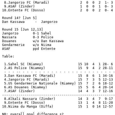
 8.Jangorzo FC (Maradi)               2  0  0  2  1- 3 
 9.ASAF (Zinder)                      1  0  0  1  0- 3 
10.Entente FC (Dosso)                 2  0  0  2  0- 4 
Round 14? [Jun 5]

Dan Kassawa     -  Jangorzo

Round 15 [Jun 12,13]

Jangorzo       0-1 Sahel

Nassara        0-3 Police

Douanes        w/o Dan Kassawa

Gendarmerie    w/o Niima

ASAF           ppd Entente

Table:

 1.Sahel SC (Niamey)                 15 10  4  1 28- 6 
 2.AS Police (Niamey)                15  9  4  2 28-11 
 - - - -- - - - - - - - - - - - - - - - - - - - - - - -
 3.Dan Kassawa FC (Maradi)           15  8  6  1 34-16 
 4.Jangorzo FC (Maradi)              15  7  3  5 12-13 
 5.US Gendarmerie Nationale (Niamey) 15  7  2  6 18-12 
 6.AS Douanes (Niamey)               15  5  6  4 20-14 
 7.ASAF (Zinder)                     14  4  3  7 12-16 
-------------------------------------------------------
 8.Alkali Nassara (Zinder)           14  3  4  7  9-17 
 9.Entente FC (Dosso)                13  1  4  8 11-20 
10.Niima du Manga (Diffa)            15  1  0 14 12-57 
NB: overall goal difference +2
