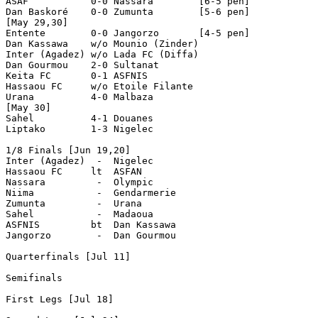
ASAF           0-0 Nassara        [6-5 pen]

Dan Baskoré    0-0 Zumunta        [5-6 pen]

[May 29,30]

Entente        0-0 Jangorzo       [4-5 pen]

Dan Kassawa    w/o Mounio (Zinder) 

Inter (Agadez) w/o Lada FC (Diffa) 

Dan Gourmou    2-0 Sultanat 

Keita FC       0-1 ASFNIS 

Hassaou FC     w/o Etoile Filante 

Urana          4-0 Malbaza

[May 30]

Sahel          4-1 Douanes

Liptako        1-3 Nigelec 

1/8 Finals [Jun 19,20]

Inter (Agadez)  -  Nigelec

Hassaou FC     lt  ASFAN

Nassara         -  Olympic

Niima           -  Gendarmerie 

Zumunta         -  Urana

Sahel           -  Madaoua

ASFNIS         bt  Dan Kassawa

Jangorzo        -  Dan Gourmou

Quarterfinals [Jul 11]

Semifinals

First Legs [Jul 18]
