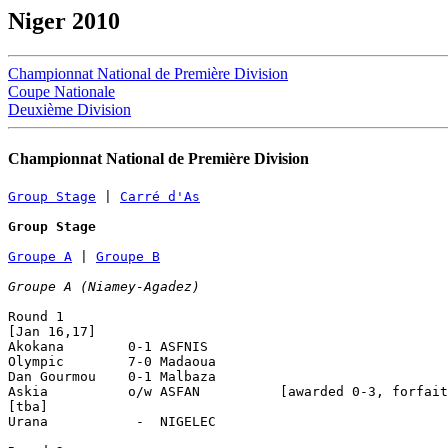
Niger 2010
Championnat National de Première Division
Coupe Nationale
Deuxième Division
Championnat National de Première Division
Group Stage
 | 
Carré d'As
Group Stage
Groupe A
 | 
Groupe B
Groupe A (Niamey-Agadez)
Round 1 

[Jan 16,17]

Akokana        0-1 ASFNIS

Olympic        7-0 Madaoua 

Dan Gourmou    0-1 Malbaza

Askia          o/w ASFAN          [awarded 0-3, forfait
[tba]

Urana           -  NIGELEC 
