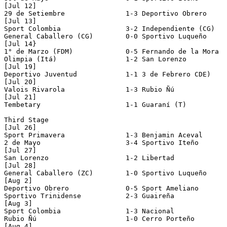
[Jul 12]

29 de Setiembre               1-3 Deportivo Obrero

[Jul 13]

Sport Colombia                3-2 Independiente (CG)

General Caballero (CG)        0-0 Sportivo Luqueño     
[Jul 14}

1° de Marzo (FDM)             0-5 Fernando de la Mora

Olimpia (Itá)                 1-2 San Lorenzo

[Jul 19]

Deportivo Juventud            1-1 3 de Febrero CDE)    
[Jul 20] 

Valois Rivarola               1-3 Rubio Ñú

[Jul 21]

Tembetary                     1-1 Guaraní (T)          
Third Stage

[Jul 26]

Sport Primavera               1-3 Benjamin Aceval

2 de Mayo                     3-4 Sportivo Iteño

[Jul 27]

San Lorenzo                   1-2 Libertad

[Jul 28] 

General Caballero (ZC)        1-0 Sportivo Luqueño 

[Aug 2]

Deportivo Obrero              0-5 Sport Ameliano

Sportivo Trinidense           2-3 Guaireña

[Aug 3]

Sport Colombia                1-3 Nacional

Rubio Ñú                      1-0 Cerro Porteño

[Aug 4]
