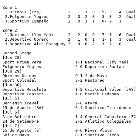
Zone 1

 1.Olimpia (Ita)           2   1  1  0   5- 3   4  Qual
 2.Fulgencio Yegros        2   0  2  0   3- 3   2  Qual
 3.Sportivo Limpeño        2   0  1  1   0- 2   1

Zone 2

 1.Nacional (Yby Yaú)      2   2  0  0   7- 1   6  Qual
 2.Deportivo Obrero        2   1  0  1   1- 1   3  Qual
 3.Deportivo Alto Paraguay 2   0  0  2   1- 7   0

Second Stage 

[Jun 28]   

Sport Prima Vera              1-1 Nacional (Yby Yaú)   
Fulgencio Yegros              2-0 Deportivo Santani

[Jun 29] 

Obreros Unidos                0-1 2 de Mayo 

Sport Colonial                3-2 Pastoreo

[Jun 30]

Deportivo Recoleta            1-2 Cristóbal Colón (JAS)

Deportivo Capiatá             1-0 Martín Ledesma

[Jul 5]  

Benjamin Aceval               2-0 Atyrá

15 de Agosto (BA)             0-4 Sportivo Trinidense

[Jul 6]

8 de Setiembre                1-4 General Caballero (ZC
24 de Setiembre               2-2 Atlético Colegiales  
[Jul 7]

15 de Agosto (S)              0-6 River Plate

Sol de Mayo                   0-1 Sportivo Iteño
