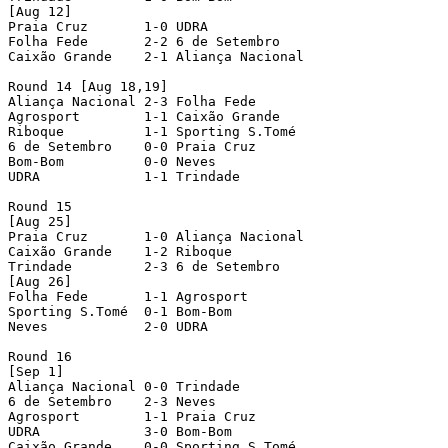
[Aug 12]

Praia Cruz       1-0 UDRA             

Folha Fede       2-2 6 de Setembro    

Caixão Grande    2-1 Aliança Nacional 

Round 14 [Aug 18,19]

Aliança Nacional 2-3 Folha Fede       

Agrosport        1-1 Caixão Grande    

Riboque          1-1 Sporting S.Tomé  

6 de Setembro    0-0 Praia Cruz       

Bom-Bom          0-0 Neves            

UDRA             1-1 Trindade         

Round 15

[Aug 25]

Praia Cruz       1-0 Aliança Nacional 

Caixão Grande    1-2 Riboque          

Trindade         2-3 6 de Setembro    

[Aug 26]

Folha Fede       1-1 Agrosport        

Sporting S.Tomé  0-1 Bom-Bom          

Neves            2-0 UDRA             

Round 16

[Sep 1]

Aliança Nacional 0-0 Trindade

6 de Setembro    2-3 Neves

Agrosport        1-1 Praia Cruz

UDRA             3-0 Bom-Bom

Caixão Grande    0-0 Sporting S.Tomé
