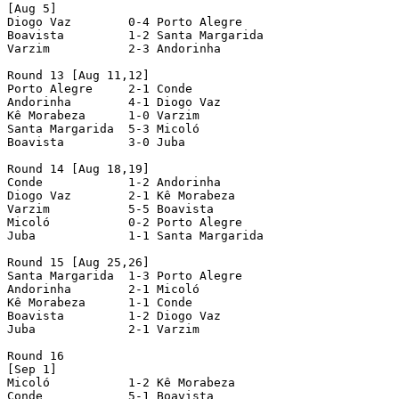
[Aug 5]

Diogo Vaz        0-4 Porto Alegre

Boavista         1-2 Santa Margarida

Varzim           2-3 Andorinha

Round 13 [Aug 11,12]

Porto Alegre     2-1 Conde

Andorinha        4-1 Diogo Vaz

Kê Morabeza      1-0 Varzim

Santa Margarida  5-3 Micoló

Boavista         3-0 Juba

Round 14 [Aug 18,19]

Conde            1-2 Andorinha

Diogo Vaz        2-1 Kê Morabeza

Varzim           5-5 Boavista

Micoló           0-2 Porto Alegre

Juba             1-1 Santa Margarida

Round 15 [Aug 25,26]

Santa Margarida  1-3 Porto Alegre

Andorinha        2-1 Micoló

Kê Morabeza      1-1 Conde

Boavista         1-2 Diogo Vaz

Juba             2-1 Varzim

Round 16

[Sep 1]

Micoló           1-2 Kê Morabeza

Conde            5-1 Boavista
