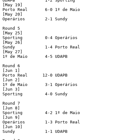
UDAPB            1-2 Sporting

[May 19]

Porto Real       6-0 1º de Maio       

[May 20]

Operários        2-1 Sundy

Round 5

[May 25]

Sporting         0-4 Operários        

[May 26]

Sundy            1-4 Porto Real       

[May 27]

1º de Maio       4-5 UDAPB            

Round 6

[Jun 1]

Porto Real      12-0 UDAPB            

[Jun 2]

1º de Maio       3-1 Operários        

[Jun 3]

Sporting         4-0 Sundy            

Round 7

[Jun 8]

Sporting         4-2 1º de Maio       

[Jun 9]

Operários        1-3 Porto Real       

[Jun 10]

Sundy            1-1 UDAPB            
