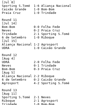
[Jul 8]

Sporting S.Tomé  1-6 Aliança Nacional

Caixão Grande    1-0 Bom-Bom

Praia Cruz       1-0 Trindade

Round 11

[Jul 14]

Bom-Bom          0-0 Folha Fede

Neves            0-2 Praia Cruz

Trindade         2-1 Sporting S.Tomé

6 de Setembro    1-0 Riboque

[Jul 15]

Aliança Nacional 1-2 Agrosport

UDRA             1-0 Caixão Grande

Round 12

[Aug 4]

UDRA             2-0 Folha Fede       

Neves            0-1 Trindade         

Bom-Bom          0-3 Praia Cruz       

[Aug 5]

Aliança Nacional 2-2 Riboque          

6 de Setembro    0-2 Caixão Grande    

Agrosport        4-2 Sporting S.Tomé  

Round 13

[Aug 11]

Sporting S.Tomé  2-1 Neves            

Riboque          2-1 Agrosport        

Trindade         1-0 Bom-Bom          
