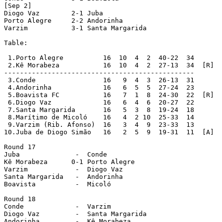
[Sep 2]

Diogo Vaz        2-1 Juba

Porto Alegre     2-2 Andorinha

Varzim           3-1 Santa Margarida

Table:

 1.Porto Alegre          16  10  4  2  40-22  34

 2.Kê Morabeza           16  10  4  2  27-13  34  [R]

------------------------------------------------

 3.Conde                 16   9  4  3  26-13  31

 4.Andorinha             16   6  5  5  27-24  23

 5.Boavista FC           16   7  1  8  24-30  22  [R]

 6.Diogo Vaz             16   6  4  6  20-27  22

 7.Santa Margarida       16   5  3  8  19-24  18

 8.Marítimo de Micoló    16   4  2 10  25-33  14

 9.Varzim (Rib. Afonso)  16   3  4  9  23-33  13

10.Juba de Diogo Simão   16   2  5  9  19-31  11  [A]

Round 17

Juba              -  Conde

Kê Morabeza      0-1 Porto Alegre

Varzim            -  Diogo Vaz

Santa Margarida   -  Andorinha

Boavista          -  Micoló

Round 18

Conde             -  Varzim

Diogo Vaz         -  Santa Margarida

Andorinha         -  Kê Morabeza
