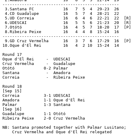
------------------------------------------------

 3.Santana FC            16   7  5  4  29-23  26

 4.CD Guadalupe          16   5  7  4  28-21  22

 5.UD Correia            16   6  4  6  22-21  22  [R]

 6.UDESCAI               16   5  5  6  21-23  20  [R]

 7.Otótó                 16   4  5  7  18-20  17  [P]

 8.Ribeira Peixe         16   4  4  8  15-24  16

------------------------------------------------

 9.GD Cruz Vermelha      16   3  7  6  17-29  16  [P]

10.Oque d'El Rei         16   4  2 10  15-24  14

Round 17

Oque d'El Rei     -  UDESCAI

Cruz Vermelha     -  Guadalupe

Otótó            0-2 Palmar

Santana           -  Amadora

Correia           -  Ribeira Peixe

Round 18

[Sep 15]

Correia          3-1 UDESCAI

Amadora          1-1 Oque d'El Rei

Palmar           1-3 Santana

[Sep 16]

Guadalupe        1-1 Otótó

Ribeira Peixe    2-0 Cruz Vermelha

NB: Santana promoted together with Palmar Lusitano;

    Cruz Vermelha and Oque d'El Rei relegated
