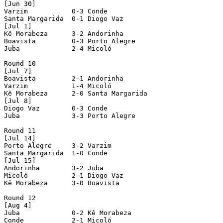
[Jun 30]

Varzim           0-3 Conde

Santa Margarida  0-1 Diogo Vaz

[Jul 1]

Kê Morabeza      3-2 Andorinha

Boavista         0-3 Porto Alegre

Juba             2-4 Micoló

Round 10

[Jul 7]

Boavista         2-1 Andorinha

Varzim           1-4 Micoló

Kê Morabeza      2-0 Santa Margarida

[Jul 8]

Diogo Vaz        0-3 Conde

Juba             3-3 Porto Alegre

Round 11

[Jul 14]

Porto Alegre     3-2 Varzim

Santa Margarida  1-0 Conde

[Jul 15]

Andorinha        3-2 Juba

Micoló           2-1 Diogo Vaz

Kê Morabeza      3-0 Boavista

Round 12

[Aug 4]

Juba             0-2 Kê Morabeza

Conde            2-1 Micoló
