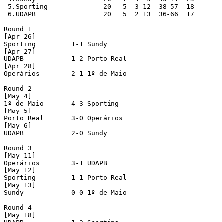
 5.Sporting              20   5  3 12  38-57  18

 6.UDAPB                 20   5  2 13  36-66  17

Round 1

[Apr 26]

Sporting         1-1 Sundy

[Apr 27]

UDAPB            1-2 Porto Real

[Apr 28]

Operários        2-1 1º de Maio

Round 2

[May 4]

1º de Maio       4-3 Sporting

[May 5]

Porto Real       3-0 Operários

[May 6]

UDAPB            2-0 Sundy

Round 3

[May 11]

Operários        3-1 UDAPB

[May 12]

Sporting         1-1 Porto Real

[May 13]

Sundy            0-0 1º de Maio

Round 4

[May 18]
