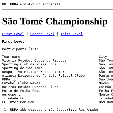
São Tomé Championship
First Level
 | 
Second Level
 | 
Third Level
First Level
Participants (12):

Team name                                       City   
Vitória Futebol Clube do Riboque                São Tom
Sporting Club da Praia Cruz                     São Tom
Sporting de São Tomé				São Tomé                Água Grande

Desportivo Militar 6 de Setembro		São Tomé                Água Grande

Aliança Nacional de Pantufo Futebol Clube       Pantufo
UDRA (1)                                        São Joã
Futebol Clube Neves                             Neves  
Bairros Unidos Futebol Clube                    Caixão 
Porto de Folha Fede                             Folha F
Agrosport                                       Monte-C
Trindade FC                                     Trindad
FC Inter Bom-Bom                                Bom Bom
(1) UDRA abbreviates União Desportiva Rei Amador.
