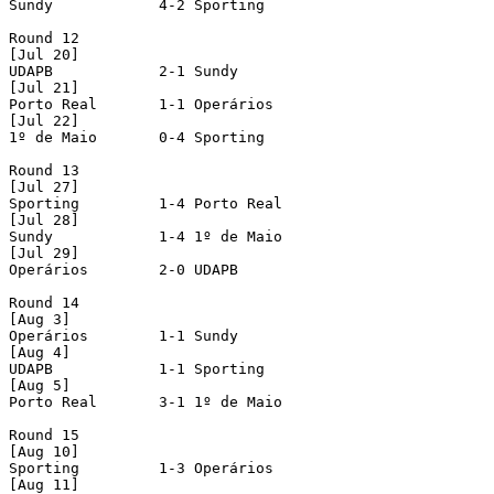
Sundy            4-2 Sporting

Round 12

[Jul 20]

UDAPB            2-1 Sundy

[Jul 21]

Porto Real       1-1 Operários

[Jul 22]

1º de Maio       0-4 Sporting

Round 13

[Jul 27]

Sporting         1-4 Porto Real       

[Jul 28]

Sundy            1-4 1º de Maio       

[Jul 29]

Operários        2-0 UDAPB            

Round 14

[Aug 3]

Operários        1-1 Sundy            

[Aug 4]

UDAPB            1-1 Sporting         

[Aug 5]

Porto Real       3-1 1º de Maio       

Round 15

[Aug 10]

Sporting         1-3 Operários        

[Aug 11]
