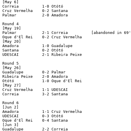
[May 6]

Correia          1-0 Otótó

Cruz Vermelha    0-2 Santana

Palmar           2-0 Amadora

Round 4

[May 19]

Palmar           2-1 Correia          [abandoned in 69'
Oque d'El Rei    0-2 Cruz Vermelha

[May 20]

Amadora          1-0 Guadalupe

Santana          0-2 Otótó

UDESCAI          2-1 Ribeira Peixe

Round 5

[May 26]

Guadalupe        0-2 Palmar

Ribeira Peixe    2-0 Amadora

Otótó            1-0 Oque d'El Rei

[May 27]

Cruz Vermelha    1-1 UDESCAI

Correia          3-2 Santana

Round 6

[Jun 2]

Amadora          1-1 Cruz Vermelha

UDESCAI          0-3 Otótó

Oque d'El Rei    0-4 Santana

[Jun 3]

Guadalupe        2-2 Correia
