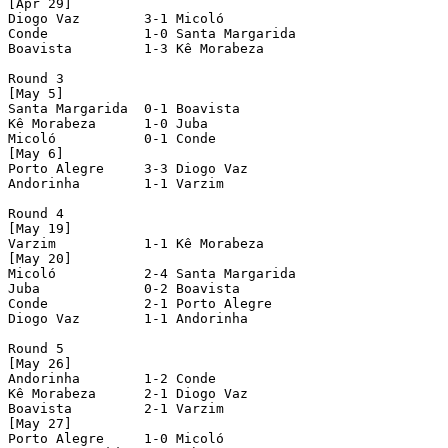
[Apr 29]

Diogo Vaz        3-1 Micoló

Conde            1-0 Santa Margarida

Boavista         1-3 Kê Morabeza

Round 3

[May 5]

Santa Margarida  0-1 Boavista

Kê Morabeza      1-0 Juba

Micoló           0-1 Conde

[May 6]

Porto Alegre     3-3 Diogo Vaz

Andorinha        1-1 Varzim

Round 4

[May 19]

Varzim           1-1 Kê Morabeza

[May 20]

Micoló           2-4 Santa Margarida

Juba             0-2 Boavista

Conde            2-1 Porto Alegre

Diogo Vaz        1-1 Andorinha

Round 5

[May 26]

Andorinha        1-2 Conde

Kê Morabeza      2-1 Diogo Vaz

Boavista         2-1 Varzim

[May 27]

Porto Alegre     1-0 Micoló
