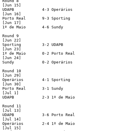
Round 8

[Jun 15]

UDAPB            4-3 Operários        

[Jun 16]

Porto Real       9-3 Sporting         

[Jun 17]

1º de Maio       4-6 Sundy            

Round 9

[Jun 22]

Sporting         3-2 UDAPB

[Jun 23]

1º de Maio       0-2 Porto Real

[Jun 24]

Sundy            0-2 Operários

Round 10

[Jun 29]

Operários        4-1 Sporting

[Jun 30]

Porto Real       3-1 Sundy

[Jul 1]

UDAPB            2-3 1º de Maio

Round 11

[Jul 13]

UDAPB            3-6 Porto Real

[Jul 14]

Operários        2-4 1º de Maio

[Jul 15]
