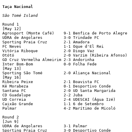
Taça Nacional
São Tomé Island
Round 1

[May 12]

Agrosport (Monte Café)	  9-1 Benfica de Porto Alegre

UDRA de Angolares	  3-0 Trindade FC

Sporting Praia Cruz	  2-1 Amadora

FC Neves		  1-1 Oque d'El Rei		[4-3 pen]

Vitória Riboque		  2-0 Diogo Vaz

Otótó			  2-0 Varzim (Ribeira Afonso)

GD Cruz Vermelha Almeirim 2-3 Andorinha

Inter Bom-Bom		  0-0 Folha Fede		[5-6 pen]

[May 13]

Sporting São Tomé	  2-0 Aliança Nacional

[May 16]

Ribeira Peixe		  2-1 Boavista FC

Kê Morabeza		  0-1 Desportivo Conde

Santana FC		  2-0 UD Santa Margarida

CD Guadalupe		  2-2 Juba			[Juba on pen]

UD Correia		  2-4 UDESCAI (Água Izé)

Caixão Grande		  1-1 6 de Setembro		[2-4 pen]

Palmar			  4-2 Marítimo de Micoló

Round 2

[Jun 9]

UDRA de Angolares	  3-1 Palmar

Sporting Praia Cruz	  3-0 Desportivo Conde
