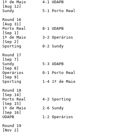
1º de Maio       4-1 UDAPB            

[Aug 12]

Sundy            5-1 Porto Real       

Round 16

[Aug 31]

Porto Real       8-1 UDAPB            

[Sep 1]

1º de Maio       3-2 Operários        

[Sep 2]

Sporting         0-2 Sundy            

Round 17

[Sep 7]

Sundy            5-3 UDAPB            

[Sep 8]

Operários        0-1 Porto Real       

[Sep 9]

Sporting         1-4 1º de Maio       

Round 18

[Sep 14]

Porto Real       4-2 Sporting         

[Sep 15]

1º de Maio       2-6 Sundy            

[Sep 16]

UDAPB            1-2 Operários        

Round 19

[Nov 2]
