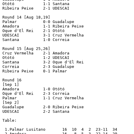
Otótó            1-1 Santana

Ribeira Peixe    2-1 UDESCAI

Round 14 [Aug 18,19]

Palmar           0-0 Guadalupe

Amadora          1-1 Ribeira Peixe

Oque d'El Rei    2-1 Otótó

UDESCAI          3-1 Cruz Vermelha

Santana          1-0 Correia

Round 15 [Aug 25,26]

Cruz Vermelha    2-1 Amadora

Otótó            1-2 UDESCAI

Santana          3-2 Oque d'El Rei

Correia          2-3 Guadalupe

Ribeira Peixe    0-1 Palmar

Round 16

[Sep 1]

Amadora          1-0 Otótó

Oque d'El Rei    2-3 Correia

Palmar           1-1 Cruz Vermelha

[Sep 2]

Guadalupe        2-0 Ribeira Peixe

UDESCAI          2-2 Santana

Table:

 1.Palmar Lusitano       16  10  4  2  23-11  34       
 2.Amadora               16   8  5  3  22-14  29
