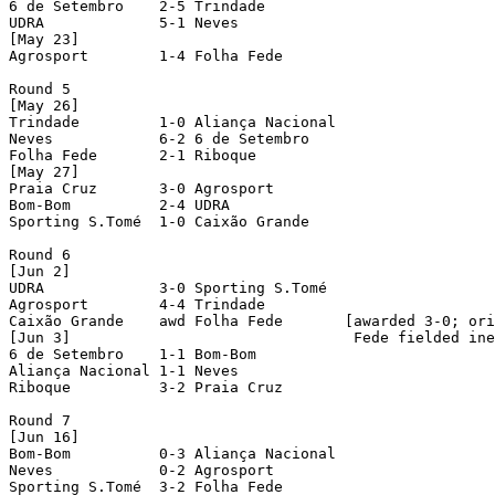
6 de Setembro    2-5 Trindade

UDRA             5-1 Neves

[May 23]

Agrosport        1-4 Folha Fede

Round 5

[May 26]

Trindade         1-0 Aliança Nacional

Neves            6-2 6 de Setembro

Folha Fede       2-1 Riboque

[May 27]

Praia Cruz       3-0 Agrosport

Bom-Bom          2-4 UDRA

Sporting S.Tomé  1-0 Caixão Grande

Round 6

[Jun 2]

UDRA             3-0 Sporting S.Tomé

Agrosport        4-4 Trindade

Caixão Grande    awd Folha Fede       [awarded 3-0; ori
[Jun 3]                                Fede fielded ine
6 de Setembro    1-1 Bom-Bom

Aliança Nacional 1-1 Neves

Riboque          3-2 Praia Cruz

Round 7

[Jun 16]

Bom-Bom          0-3 Aliança Nacional

Neves            0-2 Agrosport

Sporting S.Tomé  3-2 Folha Fede
