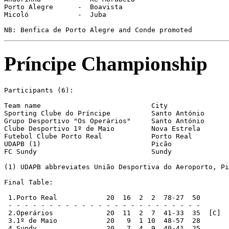
Porto Alegre      -  Boavista

Micoló            -  Juba

Príncipe Championship
Participants (6):

Team name                           City               
Sporting Clube do Príncipe          Santo António      
Grupo Desportivo "Os Operários"     Santo António      
Clube Desportivo 1º de Maio         Nova Estrela       
Futebol Clube Porto Real            Porto Real         
UDAPB (1)                           Picão              
FC Sundy                            Sundy              
(1) UDAPB abbreviates União Desportiva do Aeroporto, Pi
Final Table:

 1.Porto Real            20  16  2  2  78-27  50       
 - - - - - - - - - - - - - - - - - - - - - - - -

 2.Operários             20  11  2  7  41-33  35  [C]

 3.1º de Maio            20   9  1 10  48-57  28

 4.Sundy                 20   7  4  9  40-41  25
