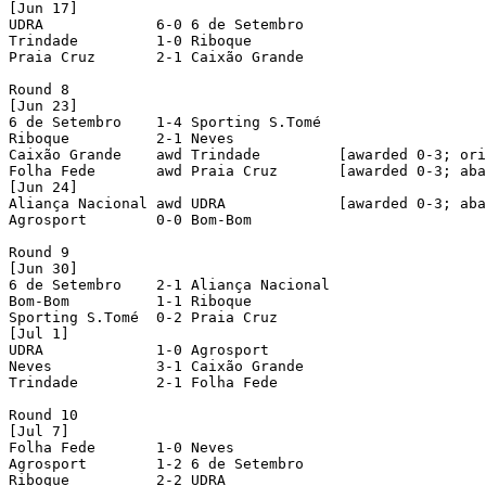
[Jun 17]

UDRA             6-0 6 de Setembro

Trindade         1-0 Riboque

Praia Cruz       2-1 Caixão Grande

Round 8

[Jun 23]

6 de Setembro    1-4 Sporting S.Tomé

Riboque          2-1 Neves

Caixão Grande    awd Trindade         [awarded 0-3; ori
Folha Fede       awd Praia Cruz       [awarded 0-3; aba
[Jun 24]

Aliança Nacional awd UDRA             [awarded 0-3; aba
Agrosport        0-0 Bom-Bom

Round 9

[Jun 30]

6 de Setembro    2-1 Aliança Nacional

Bom-Bom          1-1 Riboque

Sporting S.Tomé  0-2 Praia Cruz

[Jul 1]

UDRA             1-0 Agrosport

Neves            3-1 Caixão Grande

Trindade         2-1 Folha Fede

Round 10

[Jul 7]

Folha Fede       1-0 Neves

Agrosport        1-2 6 de Setembro

Riboque          2-2 UDRA
