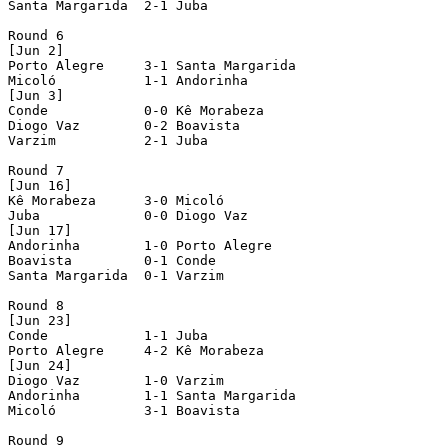
Santa Margarida  2-1 Juba

Round 6

[Jun 2]

Porto Alegre     3-1 Santa Margarida

Micoló           1-1 Andorinha

[Jun 3]

Conde            0-0 Kê Morabeza

Diogo Vaz        0-2 Boavista

Varzim           2-1 Juba

Round 7

[Jun 16]

Kê Morabeza      3-0 Micoló

Juba             0-0 Diogo Vaz

[Jun 17]

Andorinha        1-0 Porto Alegre

Boavista         0-1 Conde

Santa Margarida  0-1 Varzim

Round 8

[Jun 23]

Conde            1-1 Juba

Porto Alegre     4-2 Kê Morabeza

[Jun 24]

Diogo Vaz        1-0 Varzim

Andorinha        1-1 Santa Margarida

Micoló           3-1 Boavista

Round 9
