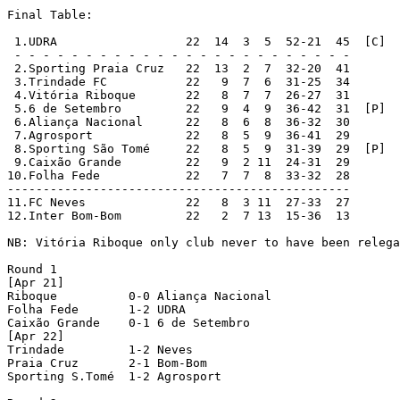
Final Table:

 1.UDRA                  22  14  3  5  52-21  45  [C]  
 - - - - - - - - - - - - - - - - - - - - - - - -

 2.Sporting Praia Cruz   22  13  2  7  32-20  41

 3.Trindade FC           22   9  7  6  31-25  34

 4.Vitória Riboque       22   8  7  7  26-27  31       
 5.6 de Setembro         22   9  4  9  36-42  31  [P]  
 6.Aliança Nacional      22   8  6  8  36-32  30

 7.Agrosport             22   8  5  9  36-41  29       
 8.Sporting São Tomé     22   8  5  9  31-39  29  [P]  
 9.Caixão Grande         22   9  2 11  24-31  29       
10.Folha Fede            22   7  7  8  33-32  28

------------------------------------------------

11.FC Neves              22   8  3 11  27-33  27       
12.Inter Bom-Bom         22   2  7 13  15-36  13       
NB: Vitória Riboque only club never to have been relega
Round 1

[Apr 21]

Riboque          0-0 Aliança Nacional

Folha Fede       1-2 UDRA

Caixão Grande    0-1 6 de Setembro

[Apr 22]

Trindade         1-2 Neves

Praia Cruz       2-1 Bom-Bom

Sporting S.Tomé  1-2 Agrosport
