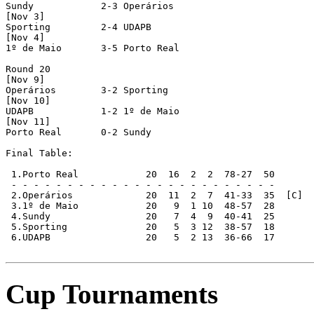
Sundy            2-3 Operários

[Nov 3]

Sporting         2-4 UDAPB

[Nov 4]

1º de Maio       3-5 Porto Real

Round 20

[Nov 9]

Operários        3-2 Sporting

[Nov 10]

UDAPB            1-2 1º de Maio

[Nov 11]

Porto Real       0-2 Sundy

Final Table:

 1.Porto Real            20  16  2  2  78-27  50       
 - - - - - - - - - - - - - - - - - - - - - - - -

 2.Operários             20  11  2  7  41-33  35  [C]

 3.1º de Maio            20   9  1 10  48-57  28

 4.Sundy                 20   7  4  9  40-41  25

 5.Sporting              20   5  3 12  38-57  18

 6.UDAPB                 20   5  2 13  36-66  17

Cup Tournaments