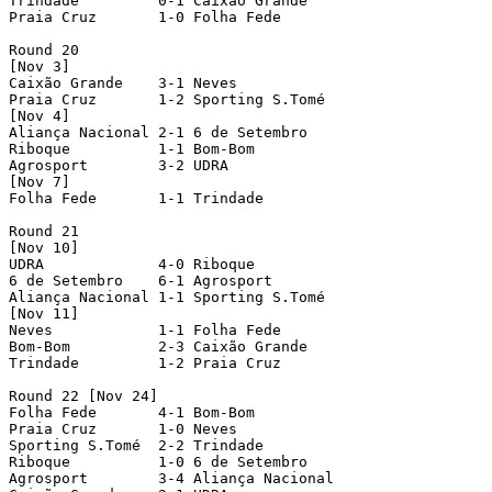
Trindade         0-1 Caixão Grande

Praia Cruz       1-0 Folha Fede

Round 20

[Nov 3]

Caixão Grande    3-1 Neves

Praia Cruz       1-2 Sporting S.Tomé

[Nov 4]

Aliança Nacional 2-1 6 de Setembro

Riboque          1-1 Bom-Bom

Agrosport        3-2 UDRA

[Nov 7]

Folha Fede       1-1 Trindade         

Round 21

[Nov 10]

UDRA             4-0 Riboque

6 de Setembro    6-1 Agrosport

Aliança Nacional 1-1 Sporting S.Tomé

[Nov 11]

Neves            1-1 Folha Fede

Bom-Bom          2-3 Caixão Grande

Trindade         1-2 Praia Cruz

Round 22 [Nov 24]

Folha Fede       4-1 Bom-Bom

Praia Cruz       1-0 Neves

Sporting S.Tomé  2-2 Trindade

Riboque          1-0 6 de Setembro

Agrosport        3-4 Aliança Nacional
