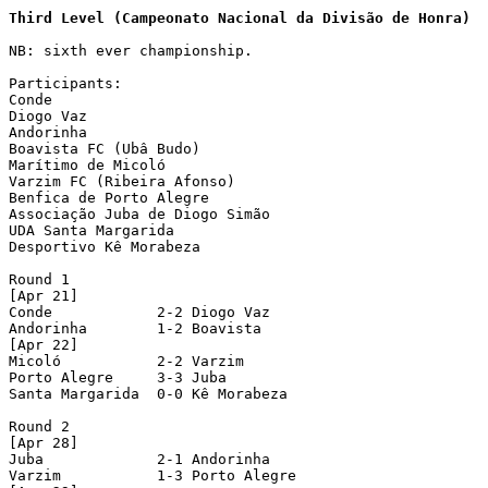
Third Level (Campeonato Nacional da Divisão de Honra)
NB: sixth ever championship.

Participants:

Conde

Diogo Vaz

Andorinha

Boavista FC (Ubâ Budo)

Marítimo de Micoló

Varzim FC (Ribeira Afonso)

Benfica de Porto Alegre

Associação Juba de Diogo Simão

UDA Santa Margarida

Desportivo Kê Morabeza

Round 1

[Apr 21]

Conde            2-2 Diogo Vaz

Andorinha        1-2 Boavista

[Apr 22]

Micoló           2-2 Varzim

Porto Alegre     3-3 Juba

Santa Margarida  0-0 Kê Morabeza

Round 2

[Apr 28]

Juba             2-1 Andorinha

Varzim           1-3 Porto Alegre
