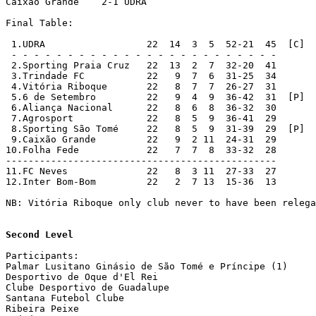
Caixão Grande    2-1 UDRA

Final Table:

 1.UDRA                  22  14  3  5  52-21  45  [C]  
 - - - - - - - - - - - - - - - - - - - - - - - -

 2.Sporting Praia Cruz   22  13  2  7  32-20  41

 3.Trindade FC           22   9  7  6  31-25  34

 4.Vitória Riboque       22   8  7  7  26-27  31       
 5.6 de Setembro         22   9  4  9  36-42  31  [P]  
 6.Aliança Nacional      22   8  6  8  36-32  30

 7.Agrosport             22   8  5  9  36-41  29       
 8.Sporting São Tomé     22   8  5  9  31-39  29  [P]  
 9.Caixão Grande         22   9  2 11  24-31  29       
10.Folha Fede            22   7  7  8  33-32  28

------------------------------------------------

11.FC Neves              22   8  3 11  27-33  27       
12.Inter Bom-Bom         22   2  7 13  15-36  13       
NB: Vitória Riboque only club never to have been relega
Second Level
Participants:

Palmar Lusitano Ginásio de São Tomé e Príncipe (1)

Desportivo de Oque d'El Rei

Clube Desportivo de Guadalupe

Santana Futebol Clube

Ribeira Peixe
