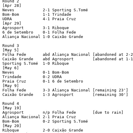
Round 2

[Apr 28]

Neves            2-1 Sporting S.Tomé

Bom-Bom          1-1 Trindade

UDRA             4-1 Praia Cruz

[Apr 29]

Agrosport        3-1 Riboque

6 de Setembro    0-1 Folha Fede

Aliança Nacional 1-0 Caixão Grande

Round 3

[May 5]

Folha Fede       abd Aliança Nacional [abandoned at 2-2
Caixão Grande    abd Agrosport        [abandoned at 1-1
Sporting S.Tomé  1-0 Riboque

[May 6]

Neves            0-1 Bom-Bom

Trindade         0-2 UDRA

Praia Cruz       0-1 6 de Setembro

[May 9]

Folha Fede       3-3 Aliança Nacional [remaining 23']

Caixão Grande    1-3 Agrosport        [remaining 30']

Round 4

[May 19]

Agrosport        n/p Folha Fede       [due to rain]

Aliança Nacional 2-1 Praia Cruz

Bom-Bom          0-2 Sporting S.Tomé

[May 20]

Riboque          2-0 Caixão Grande
