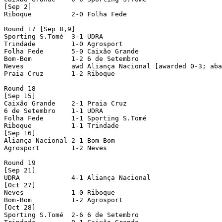
[Sep 2]

Riboque          2-0 Folha Fede

Round 17 [Sep 8,9]

Sporting S.Tomé  3-1 UDRA             

Trindade         1-0 Agrosport        

Folha Fede       5-0 Caixão Grande    

Bom-Bom          1-2 6 de Setembro    

Neves            awd Aliança Nacional [awarded 0-3; aba
Praia Cruz       1-2 Riboque          

Round 18

[Sep 15]

Caixão Grande    2-1 Praia Cruz       

6 de Setembro    1-1 UDRA             

Folha Fede       1-1 Sporting S.Tomé  

Riboque          1-1 Trindade         

[Sep 16]

Aliança Nacional 2-1 Bom-Bom          

Agrosport        1-2 Neves            

Round 19

[Sep 21]

UDRA             4-1 Aliança Nacional

[Oct 27]

Neves            1-0 Riboque

Bom-Bom          1-2 Agrosport

[Oct 28]

Sporting S.Tomé  2-6 6 de Setembro
