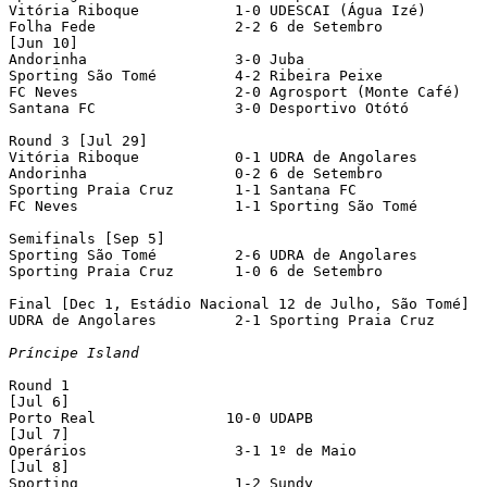
Vitória Riboque		  1-0 UDESCAI (Água Izé)

Folha Fede		  2-2 6 de Setembro		[4-5 pen]

[Jun 10]

Andorinha		  3-0 Juba

Sporting São Tomé	  4-2 Ribeira Peixe

FC Neves		  2-0 Agrosport (Monte Café)

Santana FC		  3-0 Desportivo Otótó

Round 3 [Jul 29]

Vitória Riboque		  0-1 UDRA de Angolares

Andorinha		  0-2 6 de Setembro

Sporting Praia Cruz	  1-1 Santana FC		[4-1 pen]

FC Neves		  1-1 Sporting São Tomé	  	[2-3 pen]

Semifinals [Sep 5]

Sporting São Tomé	  2-6 UDRA de Angolares

Sporting Praia Cruz	  1-0 6 de Setembro

Final [Dec 1, Estádio Nacional 12 de Julho, São Tomé]

UDRA de Angolares	  2-1 Sporting Praia Cruz

Príncipe Island
Round 1

[Jul 6]

Porto Real     	         10-0 UDAPB

[Jul 7]

Operários		  3-1 1º de Maio

[Jul 8]

Sporting		  1-2 Sundy
