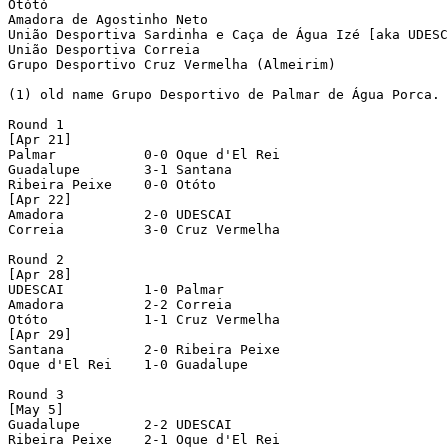
Otótó

Amadora de Agostinho Neto

União Desportiva Sardinha e Caça de Água Izé [aka UDESC
União Desportiva Correia

Grupo Desportivo Cruz Vermelha (Almeirim)

(1) old name Grupo Desportivo de Palmar de Água Porca.

Round 1

[Apr 21]

Palmar           0-0 Oque d'El Rei

Guadalupe        3-1 Santana

Ribeira Peixe    0-0 Otóto

[Apr 22]

Amadora          2-0 UDESCAI

Correia          3-0 Cruz Vermelha

Round 2

[Apr 28]

UDESCAI          1-0 Palmar

Amadora          2-2 Correia

Otóto            1-1 Cruz Vermelha

[Apr 29]

Santana          2-0 Ribeira Peixe

Oque d'El Rei    1-0 Guadalupe

Round 3

[May 5]

Guadalupe        2-2 UDESCAI

Ribeira Peixe    2-1 Oque d'El Rei
