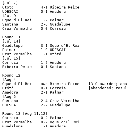
[Jul 7]

Otótó            4-1 Ribeira Peixe

UDESCAI          0-1 Amadora

[Jul 9]

Oque d'El Rei    1-2 Palmar

Santana          2-0 Guadalupe

Cruz Vermelha    0-0 Correia

Round 11

[Jul 14]

Guadalupe        3-1 Oque d'El Rei

Palmar           1-0 UDESCAI

Cruz Vermelha    1-1 Otótó

[Jul 15]

Correia          1-2 Amadora

Ribeira Peixe    0-1 Santana

Round 12

[Aug 4]

Oque d'El Rei    awd Ribeira Peixe    [3-0 awarded; aba
Otótó            0-1 Correia          [abandoned; resul
Amadora          2-1 Palmar

[Aug 5]

Santana          2-4 Cruz Vermelha

UDESCAI          2-2 Guadalupe

Round 13 [Aug 11,12]

Correia          0-2 Palmar

Cruz Vermelha    0-2 Oque d'El Rei

Guadalupe        1-1 Amadora
