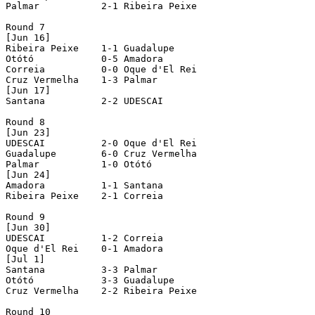
Palmar           2-1 Ribeira Peixe

Round 7

[Jun 16]

Ribeira Peixe    1-1 Guadalupe

Otótó            0-5 Amadora

Correia          0-0 Oque d'El Rei

Cruz Vermelha    1-3 Palmar

[Jun 17]

Santana          2-2 UDESCAI

Round 8

[Jun 23]

UDESCAI          2-0 Oque d'El Rei

Guadalupe        6-0 Cruz Vermelha

Palmar           1-0 Otótó

[Jun 24]

Amadora          1-1 Santana

Ribeira Peixe    2-1 Correia

Round 9

[Jun 30]

UDESCAI          1-2 Correia

Oque d'El Rei    0-1 Amadora

[Jul 1]

Santana          3-3 Palmar

Otótó            3-3 Guadalupe

Cruz Vermelha    2-2 Ribeira Peixe

Round 10
