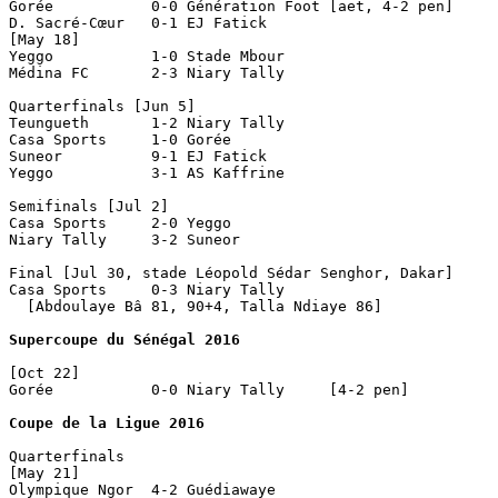
Gorée           0-0 Génération Foot [aet, 4-2 pen]

D. Sacré-Cœur   0-1 EJ Fatick       

[May 18]

Yeggo           1-0 Stade Mbour     

Médina FC       2-3 Niary Tally     

Quarterfinals [Jun 5]

Teungueth       1-2 Niary Tally     

Casa Sports     1-0 Gorée           

Suneor          9-1 EJ Fatick       

Yeggo           3-1 AS Kaffrine     

Semifinals [Jul 2]

Casa Sports     2-0 Yeggo           

Niary Tally     3-2 Suneor          

Final [Jul 30, stade Léopold Sédar Senghor, Dakar]

Casa Sports     0-3 Niary Tally     

  [Abdoulaye Bâ 81, 90+4, Talla Ndiaye 86]

Supercoupe du Sénégal 2016
[Oct 22]

Gorée           0-0 Niary Tally     [4-2 pen]

Coupe de la Ligue 2016
Quarterfinals

[May 21]

Olympique Ngor  4-2 Guédiawaye      
