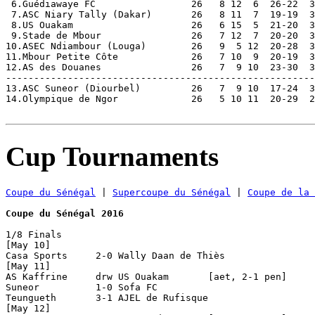
Cup Tournaments
Coupe du Sénégal
 | 
Supercoupe du Sénégal
 | 
Coupe de la 
Coupe du Sénégal 2016
1/8 Finals

[May 10]

Casa Sports     2-0 Wally Daan de Thiès

[May 11]

AS Kaffrine     drw US Ouakam       [aet, 2-1 pen]

Suneor          1-0 Sofa FC         

Teungueth       3-1 AJEL de Rufisque

[May 12]
