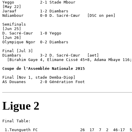
Yeggo           2-1 Stade Mbour     

[May 22]

Jaraaf          1-2 Diambars        

Ndiambour       0-0 D. Sacré-Cœur   [DSC on pen]

Semifinals

[Jun 25]

D. Sacré-Cœur   1-0 Yeggo           

[Jun 26]

Olympique Ngor  0-2 Diambars        

Final [Jul 3]

Diambars        3-2 D. Sacré-Cœur   [aet]

  [Birahim Gaye 4, Elimane Cissé 45+8, Adama Mbaye 116;
Coupe de l'Assemblée Nationale 2015
Final [Nov 1, stade Demba-Diop]

AS Douanes      2-0 Génération Foot 

Ligue 2
Final Table:

 1.Teungueth FC                  26  17  7  2  46-17  5