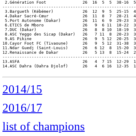
 2.Génération Foot               26  16  5  5  38-16  5
-------------------------------------------------------
 3.Bargueth (Kébémer)            26  12  9  5  25-15  4
 4.Dakar Sacré-Cœur              26  11  8  7  28-21  4
 5.Port Autonome (Dakar)         26  11  6  9  29-23  3
 6.ETICS de Mboro                26   9  6 11  18-22  3
 7.DUC (Dakar)                   26   8  8 10  18-19  3
 8.ASC Yeggo des Sicap (Dakar)   26   7 11  8  20-23  3
 9.AS Pikine                     26   9  5 12  20-25  3
10.Cayor Foot FC (Tivaoune)      26   9  5 12  31-38  3
11.Ndar Guedj (Saint-Louis)      26   6 12  8  15-20  3
12.Renaissance de Dakar          26   5 13  8  15-24  2
-------------------------------------------------------
13.ASFA                          26   4  7 15  12-29  1
14.ASC Dahra (Dahra Djolof)      26   4  6 16  12-35  1
2014/15
2016/17
list of champions