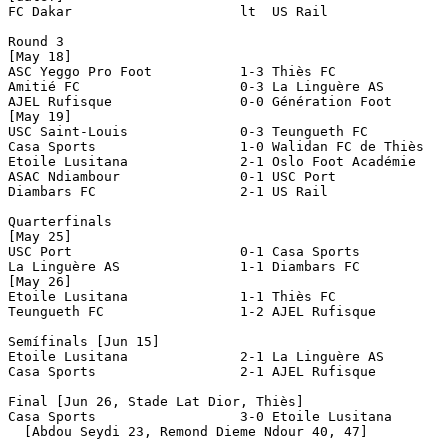
FC Dakar                     lt  US Rail

Round 3

[May 18]

ASC Yeggo Pro Foot           1-3 Thiès FC

Amitié FC                    0-3 La Linguère AS   

AJEL Rufisque                0-0 Génération Foot       
[May 19]

USC Saint-Louis              0-3 Teungueth FC

Casa Sports                  1-0 Walidan FC de Thiès

Etoile Lusitana              2-1 Oslo Foot Académie

ASAC Ndiambour               0-1 USC Port

Diambars FC                  2-1 US Rail               
Quarterfinals

[May 25]

USC Port                     0-1 Casa Sports           
La Linguère AS               1-1 Diambars FC           
[May 26]

Etoile Lusitana              1-1 Thiès FC              
Teungueth FC                 1-2 AJEL Rufisque         
Semífinals [Jun 15]

Etoile Lusitana              2-1 La Linguère AS        
Casa Sports                  2-1 AJEL Rufisque         
Final [Jun 26, Stade Lat Dior, Thiès]

Casa Sports                  3-0 Etoile Lusitana       
  [Abdou Seydi 23, Remond Dieme Ndour 40, 47]
