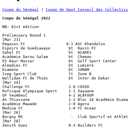
Coupe du Sénégal
 | 
Coupe de Haut Conseil des Collectivi
Coupe du Sénégal 2022
NB: 61st edition

Preliminary Round 1

[Mar 23]

Pegasus FC                  0-1 ASC Khandalou

Espoirs de Guediawaye        bt  Ravin FC

Sahel FC                     bt  ACAPES

Académie Darou Salam         bt  Cheman

ES Keur Massar               bt  Golf Sport Center

Almadies FC                  bt  Lumière 

Diamono                      bt  SONAM

Iseg Sport Club              lt  Zone B

Wallidan FC de Thiès         bt  Inter de Dakar

[Mar 24]

Challenge FC                 2-0 COSED

Rufisque Olympique Sport     1-1 Xayaane               
UF Yeumbeul                  4-2 ACAFOOP

AS Thiossane                 1-2 Bloc 16 Académie Diama
Académie Mawade              2-0 Agora

Medina FC                    1-0 FC Ocean

[Mar 26]

Bargny MS                     -  Club Sportif et Athlét
[Mar 28]

Zenith Guez                  0-3 Builders FC
