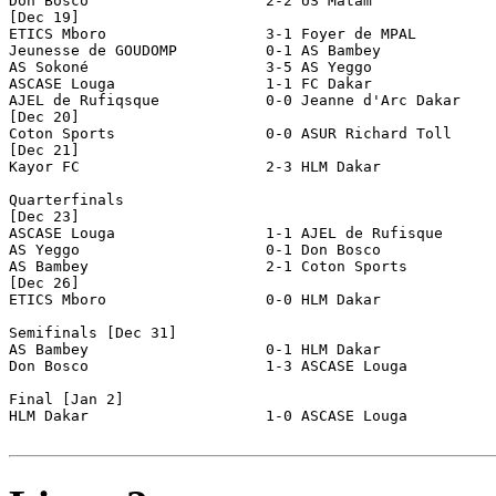
Don Bosco                    2-2 US Matam              
[Dec 19]

ETICS Mboro                  3-1 Foyer de MPAL

Jeunesse de GOUDOMP          0-1 AS Bambey

AS Sokoné                    3-5 AS Yeggo

ASCASE Louga                 1-1 FC Dakar              
AJEL de Rufiqsque            0-0 Jeanne d'Arc Dakar    
[Dec 20]

Coton Sports                 0-0 ASUR Richard Toll     
[Dec 21]

Kayor FC                     2-3 HLM Dakar

Quarterfinals

[Dec 23]

ASCASE Louga                 1-1 AJEL de Rufisque      
AS Yeggo                     0-1 Don Bosco

AS Bambey                    2-1 Coton Sports

[Dec 26]

ETICS Mboro                  0-0 HLM Dakar             
Semifinals [Dec 31]

AS Bambey                    0-1 HLM Dakar

Don Bosco                    1-3 ASCASE Louga

Final [Jan 2]

HLM Dakar                    1-0 ASCASE Louga
