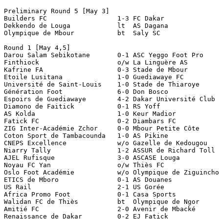
Preliminary Round 5 [May 3]

Builders FC                  1-3 FC Dakar

Dekkendo de Louga            lt  AS Dagana

Olympique de Mbour           bt  Saly SC

Round 1 [May 4,5]

Darou Salam Sebikotane       0-1 ASC Yeggo Foot Pro

Finthiock                    o/w La Linguère AS

Kafrine FA                   0-3 Stade de Mbour

Etoile Lusitana              1-0 Guediawaye FC

Université de Saint-Louis    1-0 Stade de Thiaroye

Génération Foot              6-0 Don Bosco

Espoirs de Guediawaye        4-2 Dakar Université Club

Diamono de Faitick           0-1 RS Yoff

AS Kolda                     1-0 Keur Madior

Fatick FC                    0-2 Diambars FC

ZIG Inter-Académie Zchor     0-0 Mbour Petite Côte     
Coton Sport de Tambacounda   1-0 AS Pikine

CNEPS Excellence             w/o Gazelle de Kedougou 

Niarry Tally                 1-2 ASSUR de Richard Toll

AJEL Rufisque                3-0 ASCASE Louga

Noyau FC Yan                 o/w Thiès FC

Oslo Foot Académie           w/o Olympique de Ziguincho
ETICS de Mboro               0-1 AS Douanes   

US Rail                      2-1 US Gorée

Africa Promo Foot            0-1 Casa Sports

Walidan FC de Thiès          bt  Olympique de Ngor

Amitié FC                    2-0 Avenir de Mbacké

Renaissance de Dakar         0-2 EJ Fatick
