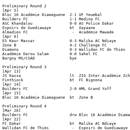
Preliminary Round 2

[Apr 5]

Bloc 16 Académie Diamaguene  2-1 UF Yeumbal    

Builders FC                  1-1 Medina FC             
ASC Khandalou                0-0 AS Police Dakar       
Espoirs de Guediawaye        bt  Xayaane

Almadies FC                   -  Académie Mawade

[Apr 6]

ES Keur Massar               0-3 Malika AC Ndiaye

Zone B                       4-2 Challenge FC

Diamono                      0-3 Wallidan FC de Thiès

Académie Darou Salam         0-0 Sahel FC              
Bargny MS/CSAD               bye

Preliminary Round 3

[Apr 13]

JS Kassa                     lt  ZIG Inter-Académie Zch
Finthiock                    bt  FC Bignona 

[Apr 14]

Builders FC                  2-0 HML Grand Yoff 

[Apr 15]

Bloc 16 Académie Diamaguene  bt  Zone B

Preliminary Round 4

[Mar 26]

Builders FC                  drw Bloc 16 Académie Diama
[Apr 22]

FC Dakar                     bt  Malika AC Ndiaye

Wallidan FC de Thiès          -  Espoirs de Guediawaye 