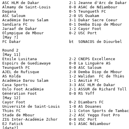
ASC HLM de Dakar             2-1 Jeanne d'Arc de Dakar

Almamy de Saint-Louis        0-0 ASAC de Ndiambour     
Dagana                       0-5 Teungueth FC

ASC Saloum                   2-0 US Ouakam

Académie Darou Salam         3-1 Dakar Sacre Coeur

Sandiara FC                  0-1 Demba Diop de Mbour   
Jaraaf de Dakar              1-2 Cayor Foot

Olympique de Mbour           0-2 USC Port 

[May ?]   

FC Dakar                     bt  SONACOS de Diourbel

Round 2

[May 11]

Etoile Lusitana              2-2 CNEPS Excellence      
Espoirs de Guediawaye        0-0 La Linguère AS        
Teungueth FC                 0-0 ASC Saloum            
AJEL de Rufisque             2-0 Demba Diop de Mbour

AS Kolda                     1-2 Walidan  FC de Thiès  
Académie Darou Salam         1-1 Amitiè FC             
Casa Sports                  3-3 ASC HLM de Dakar      
Oslo Foot Académie           2-1 ASSUR de Richard Toll 
Génération Foot              0-0 RS Yoff               
[May 12]

Cayor Foot                   0-2 Diambars FC

Université de Saint-Louis    1-0 AS Douanes    

Thiès FC                     1-1 Coton Sports de Tambac
Stade de Mbour               2-2 ASC Yeggo Foot Pro    
ZIG Inter-Académie Zchor     0-0 USC Port              
EJ Fatick                    0-1 ASAC Ndiambour

[date?]
