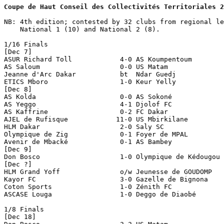
Coupe de Haut Conseil des Collectivités Territoriales 2
NB: 4th edition; contested by 32 clubs from regional le
    National 1 (10) and National 2 (8).

1/16 Finals

[Dec 7]

ASUR Richard Toll            4-0 AS Koumpentoum  

AS Saloum                    0-0 US Matam              
Jeanne d'Arc Dakar           bt  Ndar Guedj

ETICS Mboro                  1-0 Keur Yelly            
[Dec 8]

AS Kolda                     0-0 AS Sokoné             
AS Yeggo                     4-1 Djolof FC

AS Kaffrine                  0-2 FC Dakar

AJEL de Rufisque            11-0 US Mbirkilane

HLM Dakar                    2-0 Saly SC

Olympique de Zig             0-1 Foyer de MPAL

Avenir de Mbacké             0-1 AS Bambey

[Dec 9]

Don Bosco                    1-0 Olympique de Kédougou

[Dec ?]

HLM Grand Yoff               o/w Jeunesse de GOUDOMP   
Kayor FC                     3-0 Gazelle de Bignona

Coton Sports                 1-0 Zénith FC

ASCASE Louga                 1-0 Deggo de Diaobé 

1/8 Finals

[Dec 18]
