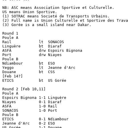
NB: ASC means Association Sportive et Culturelle.

US means Union Sportive.

(1) SOTRAC means Societé de Transports Urbains.

(2) Full name is Union Culturelle et Sportive des Trava
(3) Gorée is a small island near Dakar.

Round 1

Poule A

Rail		lt  SONACOS

Linguère	bt  Diaraf

ASFA		drw Espoirs Bignona

Port		drw Niayes

Poule B

Ndiambour	bt  ESO

Yeggo		lt  Jeanne d'Arc

Douane		bt  CSS

[Feb 14?]

ETICS		bt  US Gorée

Round 2 [Feb 10,11]

Poule A

Espoirs Bignona	1-1 Linguère

Niayes		0-1 Diaraf

ASFA		1-0 Rail

SONACOS		1-0 Port

Poule B

ETICS		0-1 Ndiambour

Jeanne d'Arc	0-2 ESO

US Gorée	1-1 Douane
