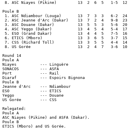
 8. ASC Niayes (Pikine)		13  2  6  5   1-5  12

Poule B

 1. ASC Ndiambour (Louga)	13  7  3  3   6-2  24

 2. ASC Jeanne d'Arc (Dakar)	13  7  2  4   9-8  23 

 3. ASC Douane (Dakar)		13  5  5  3   5-6  20 

 4. ASC Yeggo (Dakar)		13  4  5  4   5-4  17 

 5. ESO (Grand Dakar)		13  4  4  5   7-5  16 

 6. ETICS (Mboro)		13  3  6  5   3-7  15 

 7. CSS (Richard Toll)		13  3  5  5   4-4  14 

 8. US Gorée			13  2  4  7   3-6  10 

Round 14

Poule A

Niayes		--- Linguère

SONACOS		--- ASFA

Port		--- Rail

Diaraf		--- Espoirs Bignona

Poule B

Jeanne d'Arc	--- Ndiambour

ESO		--- ETICS

Yeggo		--- Douane

US Gorée	--- CSS

Relegated:

Poule A

ASC Niayes (Pikine) and ASFA (Dakar).

Poule B

ETICS (Mboro) and US Gorée.
