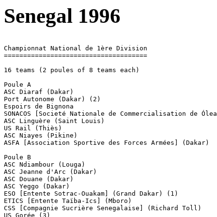
Senegal 1996
Championnat National de 1ère Division

=====================================

16 teams (2 poules of 8 teams each)

Poule A

ASC Diaraf (Dakar)

Port Autonome (Dakar) (2)

Espoirs de Bignona

SONACOS [Societé Nationale de Commercialisation de Ólea
ASC Linguère (Saint Louis)

US Rail (Thiès)

ASC Niayes (Pikine)

ASFA [Association Sportive des Forces Armées] (Dakar)

Poule B

ASC Ndiambour (Louga)

ASC Jeanne d'Arc (Dakar)

ASC Douane (Dakar)

ASC Yeggo (Dakar)

ESO [Entente Sotrac-Ouakam] (Grand Dakar) (1)

ETICS [Entente Taïba-Ics] (Mboro)

CSS [Compagnie Sucrière Senegalaise] (Richard Toll)

US Gorée (3)
