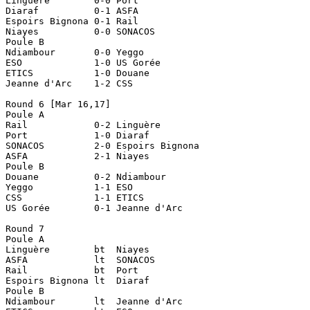
Linguère	0-0 Port

Diaraf		0-1 ASFA

Espoirs Bignona	0-1 Rail

Niayes		0-0 SONACOS

Poule B 

Ndiambour	0-0 Yeggo

ESO		1-0 US Gorée

ETICS		1-0 Douane

Jeanne d'Arc	1-2 CSS

Round 6 [Mar 16,17]

Poule A

Rail		0-2 Linguère

Port		1-0 Diaraf

SONACOS		2-0 Espoirs Bignona

ASFA		2-1 Niayes

Poule B

Douane		0-2 Ndiambour

Yeggo		1-1 ESO

CSS		1-1 ETICS

US Gorée	0-1 Jeanne d'Arc

Round 7

Poule A

Linguère	bt  Niayes

ASFA		lt  SONACOS

Rail		bt  Port

Espoirs Bignona	lt  Diaraf

Poule B

Ndiambour	lt  Jeanne d'Arc
