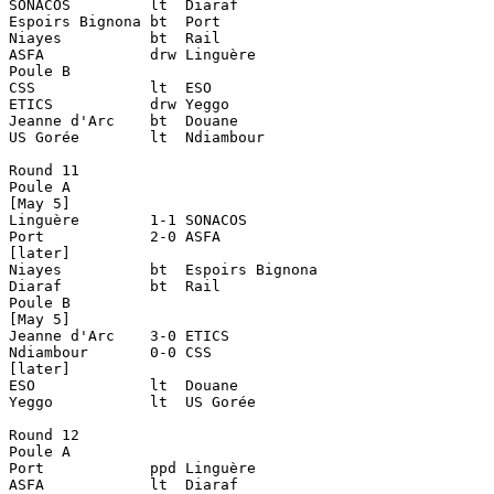
SONACOS		lt  Diaraf

Espoirs Bignona	bt  Port

Niayes		bt  Rail

ASFA		drw Linguère

Poule B

CSS		lt  ESO

ETICS		drw Yeggo

Jeanne d'Arc	bt  Douane

US Gorée	lt  Ndiambour

Round 11

Poule A

[May 5]

Linguère	1-1 SONACOS

Port		2-0 ASFA

[later]

Niayes		bt  Espoirs Bignona

Diaraf		bt  Rail

Poule B

[May 5]

Jeanne d'Arc	3-0 ETICS

Ndiambour	0-0 CSS

[later]

ESO		lt  Douane

Yeggo		lt  US Gorée

Round 12

Poule A 

Port		ppd Linguère

ASFA		lt  Diaraf
