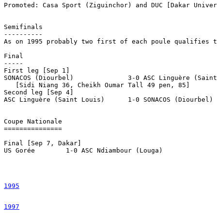
Promoted: Casa Sport (Ziguinchor) and DUC [Dakar Univer
Semifinals

----------

As on 1995 probably two first of each poule qualifies t
Final

-----

First leg [Sep 1]

SONACOS (Diourbel)		3-0 ASC Linguère (Saint Louis)

   [Sidi Niang 36, Cheikh Oumar Tall 49 pen, 85]

Second leg [Sep 4]

ASC Linguère (Saint Louis)	1-0 SONACOS (Diourbel)

Coupe Nationale

===============

Final [Sep 7, Dakar]

US Gorée	1-0 ASC Ndiambour (Louga)

1995
1997