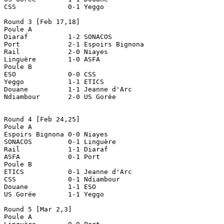
CSS		0-1 Yeggo

Round 3 [Feb 17,18]

Poule A

Diaraf		1-2 SONACOS

Port		2-1 Espoirs Bignona

Rail		2-0 Niayes

Linguère	1-0 ASFA

Poule B

ESO		0-0 CSS

Yeggo		1-1 ETICS

Douane		1-1 Jeanne d'Arc

Ndiambour	2-0 US Gorée

Round 4 [Feb 24,25]

Poule A

Espoirs Bignona	0-0 Niayes

SONACOS		0-1 Linguère

Rail		1-1 Diaraf

ASFA		0-1 Port

Poule B

ETICS		0-1 Jeanne d'Arc

CSS		0-1 Ndiambour

Douane		1-1 ESO

US Gorée	1-1 Yeggo

Round 5 [Mar 2,3]

Poule A 
