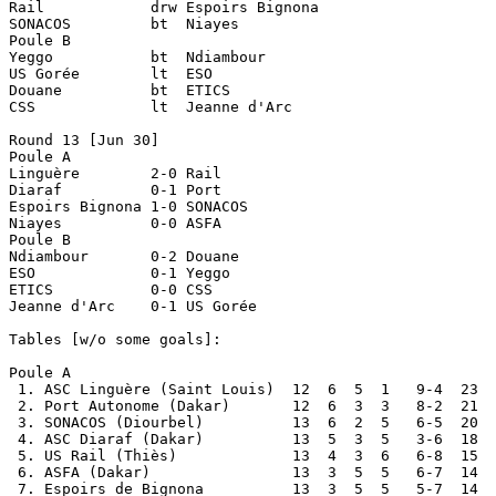
Rail		drw Espoirs Bignona

SONACOS		bt  Niayes

Poule B 

Yeggo		bt  Ndiambour

US Gorée	lt  ESO

Douane		bt  ETICS

CSS		lt  Jeanne d'Arc

Round 13 [Jun 30]

Poule A

Linguère	2-0 Rail

Diaraf		0-1 Port

Espoirs Bignona	1-0 SONACOS

Niayes		0-0 ASFA

Poule B

Ndiambour	0-2 Douane

ESO		0-1 Yeggo

ETICS		0-0 CSS

Jeanne d'Arc	0-1 US Gorée

Tables [w/o some goals]:

Poule A

 1. ASC Linguère (Saint Louis)	12  6  5  1   9-4  23 

 2. Port Autonome (Dakar)	12  6  3  3   8-2  21 

 3. SONACOS (Diourbel)		13  6  2  5   6-5  20

 4. ASC Diaraf (Dakar)		13  5  3  5   3-6  18 

 5. US Rail (Thiès)		13  4  3  6   6-8  15 

 6. ASFA (Dakar)		13  3  5  5   6-7  14

 7. Espoirs de Bignona		13  3  5  5   5-7  14 
