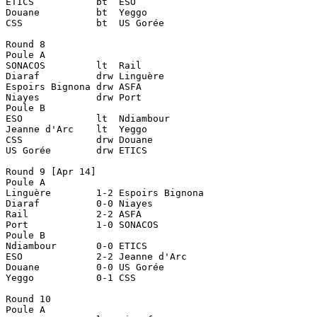
ETICS		bt  ESO

Douane		bt  Yeggo

CSS		bt  US Gorée

Round 8

Poule A

SONACOS		lt  Rail

Diaraf		drw Linguère

Espoirs Bignona	drw ASFA

Niayes		drw Port

Poule B

ESO		lt  Ndiambour

Jeanne d'Arc	lt  Yeggo

CSS		drw Douane

US Gorée	drw ETICS

Round 9 [Apr 14]

Poule A

Linguère	1-2 Espoirs Bignona

Diaraf		0-0 Niayes

Rail		2-2 ASFA

Port		1-0 SONACOS

Poule B

Ndiambour	0-0 ETICS

ESO		2-2 Jeanne d'Arc

Douane		0-0 US Gorée

Yeggo		0-1 CSS

Round 10

Poule A
