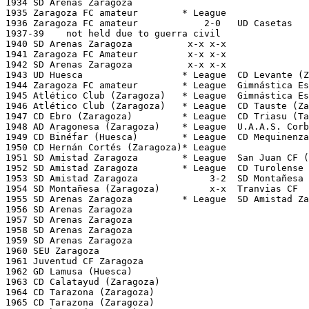
1934 SD Arenas Zaragoza

1935 Zaragoza FC amateur	* League

1936 Zaragoza FC amateur	    2-0   UD Casetas		        28/04/1936, Zaragoza, Torrero

1937-39    not held due to guerra civil

1940 SD Arenas Zaragoza     	 x-x x-x 

1941 Zaragoza FC Amateur	 x-x x-x   

1942 SD Arenas Zaragoza	 	 x-x x-x

1943 UD Huesca                  * League  CD Levante (Z
1944 Zaragoza FC amateur	* League  Gimnástica Española   

1945 Atlético Club (Zaragoza)	* League  Gimnástica Española   

1946 Atlético Club (Zaragoza)   * League  CD Tauste (Za
1947 CD Ebro (Zaragoza)		* League  CD Triasu (Tarazona)  

1948 AD Aragonesa (Zaragoza)    * League  U.A.A.S. Corb
1949 CD Binéfar (Huesca)	* League  CD Mequinenza (Zaragoza)   

1950 CD Hernán Cortés (Zaragoza)* League 

1951 SD Amistad Zaragoza	* League  San Juan CF (Zaragoza)   

1952 SD Amistad Zaragoza	* League  CD Turolense (Teruel)   

1953 SD Amistad Zaragoza	     3-2  SD Montañesa (Zaragoza)	12/04/1953, Zaragoza, Torrero

1954 SD Montañesa (Zaragoza)         x-x  Tranvias CF			xx/xx/1954, Zaragoza, Torrero

1955 SD Arenas Zaragoza		* League  SD Amistad Zaragoza     

1956 SD Arenas Zaragoza    

1957 SD Arenas Zaragoza	    

1958 SD Arenas Zaragoza	    

1959 SD Arenas Zaragoza	    

1960 SEU Zaragoza    

1961 Juventud CF Zaragoza

1962 GD Lamusa (Huesca)    

1963 CD Calatayud (Zaragoza)

1964 CD Tarazona (Zaragoza)

1965 CD Tarazona (Zaragoza)  
