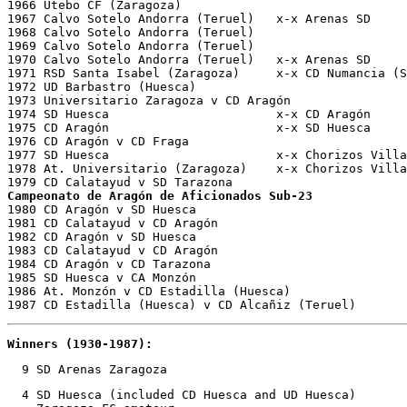
1966 Utebo CF (Zaragoza)  

1967 Calvo Sotelo Andorra (Teruel)   x-x Arenas SD  

1968 Calvo Sotelo Andorra (Teruel)   

1969 Calvo Sotelo Andorra (Teruel) 

1970 Calvo Sotelo Andorra (Teruel)   x-x Arenas SD

1971 RSD Santa Isabel (Zaragoza)     x-x CD Numancia (Soria)		xx-xx-1971, Zaragoza, La R
1972 UD Barbastro (Huesca)     	

1973 Universitario Zaragoza v CD Aragón                
1974 SD Huesca			     x-x CD Aragón  

1975 CD Aragón			     x-x SD Huesca  

1976 CD Aragón v CD Fraga

1977 SD Huesca			     x-x Chorizos Villar (Soria) [pen]   

1978 At. Universitario (Zaragoza)    x-x Chorizos Villa
Campeonato de Aragón de Aficionados
Sub-23 
1980 CD Aragón v SD Huesca    

1981 CD Calatayud v CD Aragón     

1982 CD Aragón v SD Huesca

1983 CD Calatayud v CD Aragón

1984 CD Aragón v CD Tarazona       

1985 SD Huesca v CA Monzón

1986 At. Monzón v CD Estadilla (Huesca)

1987 CD Estadilla (Huesca) v CD Alcañiz (Teruel)
Winners (1930-1987):
  9 SD Arenas Zaragoza	
  4 SD Huesca (included CD Huesca and UD Huesca)
