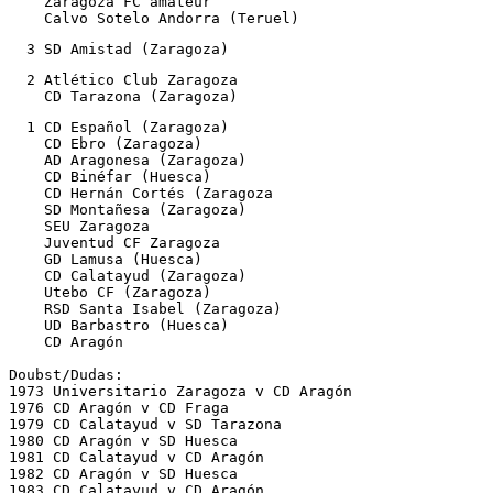
    Zaragoza FC amateur

    Calvo Sotelo Andorra (Teruel)
  3 SD Amistad (Zaragoza)
  2 Atlético Club Zaragoza

    CD Tarazona (Zaragoza)
  1 CD Español (Zaragoza)

    CD Ebro (Zaragoza)

    AD Aragonesa (Zaragoza)

    CD Binéfar (Huesca)

    CD Hernán Cortés (Zaragoza

    SD Montañesa (Zaragoza)

    SEU Zaragoza  

    Juventud CF Zaragoza

    GD Lamusa (Huesca)

    CD Calatayud (Zaragoza)

    Utebo CF (Zaragoza)

    RSD Santa Isabel (Zaragoza)

    UD Barbastro (Huesca)

    CD Aragón

Doubst/Dudas:

1973 Universitario Zaragoza v CD Aragón 

1976 CD Aragón v CD Fraga

1979 CD Calatayud v SD Tarazona

1980 CD Aragón v SD Huesca    

1981 CD Calatayud v CD Aragón     

1982 CD Aragón v SD Huesca

1983 CD Calatayud v CD Aragón
