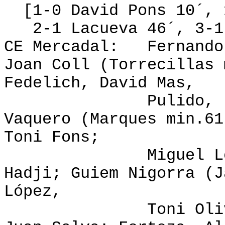
[1-0 David Pons 10´, 1
2-1 Lacueva 46´, 3-1 
CE Mercadal:
Fernando
Joan Coll (Torrecillas 
Fedelich, David Mas,
Pulido, Lacueva
Vaquero (Marques min.61
Toni Fons;
Miguel López, Bl
Hadji; Guiem Nigorra (J
López,
Toni Oliver (Vi