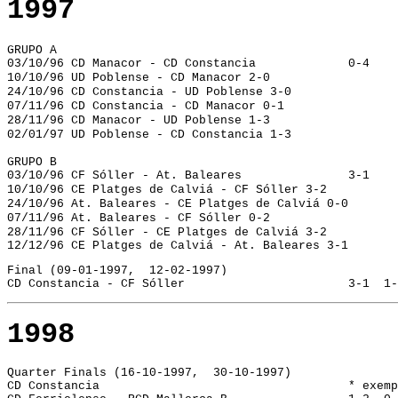
1997
GRUPO A
03/10/96 CD Manacor - CD Constancia
		0-4
10/10/96 UD Poblense - CD Manacor 2-0
24/10/96 CD Constancia - UD Poblense 3-0
07/11/96 CD Constancia - CD Manacor 0-1
28/11/96 CD Manacor - UD Poblense 1-3
02/01/97 UD Poblense - CD Constancia 1-3
GRUPO B
03/10/96 CF Sóller - At. Baleares
		3-1
10/10/96 CE Platges de Calviá - CF Sóller 3-2
24/10/96 At. Baleares - CE Platges de Calviá 0-0
07/11/96 At. Baleares - CF Sóller 0-2
28/11/96 CF Sóller - CE Platges de Calviá 3-2
12/12/96 CE Platges de Calviá - At. Baleares 3-1
Final (09-01-1997,  12-02-1997)
CD Constancia - CF Sóller			3-1
1998
Quarter Finals (16-10-1997,  30-10-1997)
CD Constancia					* ex