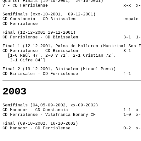
Quarter Finals (19-10-2001,  24-10-2001)
? - CD Ferriolense				x-x 
Semifinals (xxx-10-2001,  09-12-2001)
CD Constancia - CD Binissal
CD Ferriolense
Final (12-12-2001 19-12-2001)
CD Ferriolense - CD Binissalem		
Final 1 (12-12-2001, Palma de Mallorca (Municipal Son F
CD Ferriolense - CD Binissalem			3-1
  [1-0 Raúl 47´, 2-0 ? 71´, 2-1 Cristian 72´,
   3-1 Cifre 84´]
Final 2 (19-12-2001, Binisalem (Miquel Pons))
CD Binissalem - CD Ferriolense			4-1
2003
Semifinals (04,05-09-2002, xx-09-2002)
CD Manacor - CD Constancia			1-1
CD Ferriolense - Vilafranca Bonany CF		1-
Final (09-10-2002, 16-10-2002)
CD Manacor - CD Ferriolense			0-2