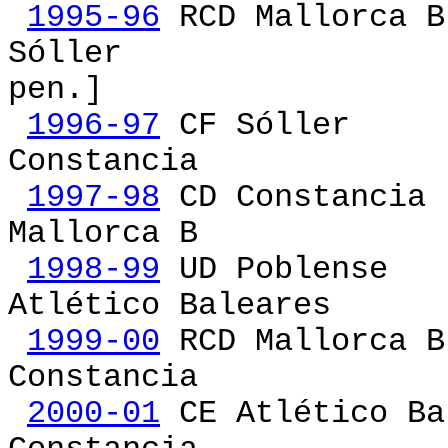
1995-96
RCD Mallo
Sóller
[RC
pen.]
1996-97
CF Sóll
Constancia
1997-98
CD Consta
Mallorca B
1998-99
UD Poble
Atlético Baleares
1999-00
RCD Mallo
Constancia
2000-01
CE Atlético 