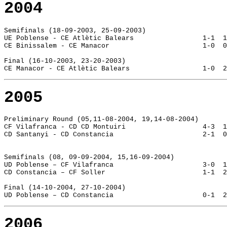
2004
Semifinals (18-09-2003, 25-09-2003)
UE Poblense - CE Atlètic Balears                 1-1  1
CE Binissalem - CE Manacor                       1-0  0
Final (16-10-2003, 23-20-2003)
CE Manacor - CE Atlètic Balears                  1-0  2
2005
Preliminary Round (05,11-08-2004, 19,14-08-2004)
CF Vilafranca - CD CD Montuiri 		
CD Santanyi - CD Constancia                      2-1  0
Semifinals (08, 09-09-2004, 15,16-09-2004)
UD Poblense – CF Vilafranca                      3-0  1
CD Constancia – CF Soller                        1-1  2
Final (14-10-2004, 27-10-2004)
UD Poblense – CD Constancia                      0-1  2
2006