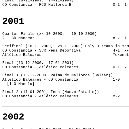
Final (18-11-1999,  24-11-1999)

CD Constancia - RCD Mallorca B			0-
2001
Quarter Finals (xx-10-2000,   19-10-2000)
? - CD Manacor					x-x 
Semifinal (16-11-2000,  29-11-2000) Only 3 teams in sem
CD Constancia - SCR Peña Deportiva		4-
Atlético Baleares				*exempt
Final (13-12-2000,  17-01-2001)
CD Constancia - Atlético Baleares		0-
Final 1 (13-12-2000, Palma de Mallorca (Balear))
Atlético Baleares - CD Constancia		1-0
  [1-0 Manolo]
Final 2 (17-01-2001, Inca (Nuevo Estadio))
CD Constancia - Atlético Baleares		x-x
2002