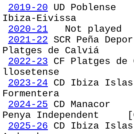
2019-20
UD Pob
Ibiza-Eivissa
2020-21
Not played
2021-22
SCR Peña 
Platges de Calviá
2022-23
CF Platges
llosetense
2023-24
CD Ibiza Is
Formentera
2024-25
CD Man
Penya Independent [C
2025-26
CD Ibiza Is