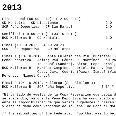
2013
First Round (05-09-2012)  (12-09-2012)
CD Montuïri - CD Llosetense	
SCR Peña Deportiva - CF San Rafa
Semifinal (19-09-2012)  (03-10-2012)
RCD Mallorca B - CD Montuïri
Final (10-10-2012, 24-10-2012)
SCR Peña Deportiva - RCD Mal
Final 1 (10-10-2012, 
Santa Eulària des Riu (Municipal)
Peña Deportiva:  Jaime; Raúl Gómez, R. Martínez, Pau Po
                 Youssusf (Sandro), Aitor; Pepe Bernal
RCD Mallorca B:  Martón; Campins, Gabriel, Mateo, One;
                 Capo, Javi; Cedric (Paez), Ismael (Víc
Referee:  Miguel Candel
Final 2 (24-10-2012, Mallorca (Son Bibiloni))
RCD Mallorc
*El partido de vuelta de la Copa Federación que debía d
se suspendió, ya que la Peña Deportiva ha comunicado a 
Ante la imposibilidad de que varios jugadores pudieran 
y este ha dado como vencedor de la Final de Copa al MAL
** The second leg of the Federation Cup that was to be 