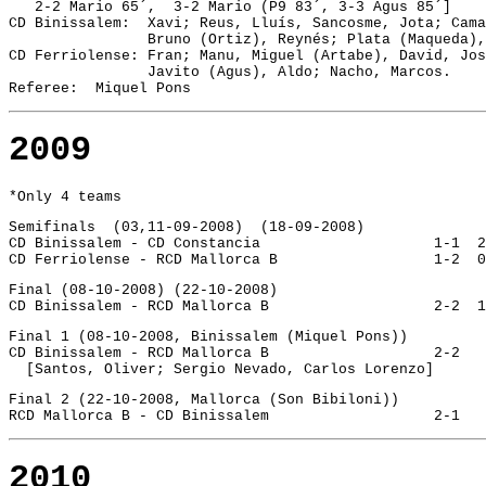
   2-2 Mario 65´,  3-2 Mario (P9 83´, 3-3 Agus 85´]
CD Binissalem:  Xavi; Reus, Lluís, Sancosme, Jota; Cama
                Bruno (Ortiz), Reynés; Plata (Maqueda),
CD Ferriolense: Fran; Manu, Miguel (Artabe), David, Jos
                Javito (Agus), Aldo; Nacho, Marcos. 
Referee:  Miquel Pons
2009
*Only 4 teams
Semifinals  (03,11-09-2008)  (18-09-2008)
CD Binissalem - CD Constancia		
CD Ferriolens
Final (08-10-2008) (22-10-2008)
Final 1 (08-10-2008, Binissalem (Miquel Pons))
CD Binissalem - RCD Mallorca B			 2-2
  [Santos, Oliver; Sergio Nevado, Carlos Lorenzo]
Final 2 (22-10-2008, Mallorca (Son Bibiloni))
RCD Mallorca B - CD Binissalem			 2-1
2010