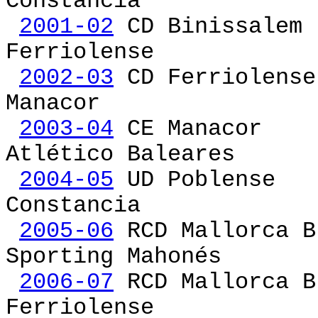
Constancia
2001-02
CD Biniss
Ferriolense
2002-03
CD Ferrio
Manacor
2003-04
CE Manac
Atlético Baleares
2004-05
UD Poble
Constancia
2005-06
RCD Mallo
Sporting Mahonés
2006-07
RCD Mallo
Ferriolense