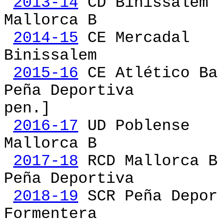
2013-14
CD Biniss
Mallorca B [Bini
2014-15
CE Merca
Binissalem
2015-16
CE Atlético 
Peña Deportiva [CE 
pen.]
2016-17
UD Poble
Mallorca B
2017-18
RCD Mallo
Peña Deportiva
2018-19
SCR Peña De
Formentera