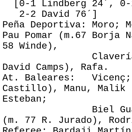
[0-1 Lindberg 24´, 0-2
2-2 David 76´]
Peña Deportiva:
Moro; M
Pau Pomar (m.67 Borja N
58 Winde),
Claverías, Serg
David Camps), Rafa.
At. Baleares:
Vicenç;
Castillo), Manu, Malik 
Esteban;
Biel Guasp, Jai
(m. 77 R. Jurado), Rodr
Referee: Bardaji Martín