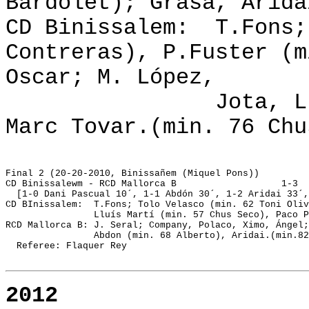
Bardolet); Grasa, Arida
CD Binissalem: T.Fons;
Contreras), P.Fuster (m
Oscar; M. López,
Jota, Lluís, Pa
Marc Tovar.(min. 76 Chu
Final 2 (20-20-2010, Binissañem (Miquel Pons))
CD Binissalewm - RCD Mallorca B			  1-3
  [1-0 Dani Pascual 10´, 1-1 Abdón 30´, 1-2 Aridai 33´,
CD BInissalem:  T.Fons; Tolo Velasco (min. 62 Toni Oliv
                Lluís Martí (min. 57 Chus Seco), Paco P
RCD Mallorca B: J. Seral; Company, Polaco, Ximo, Ángel;
                Abdon (min. 68 Alberto), Aridai.(min.82
2012