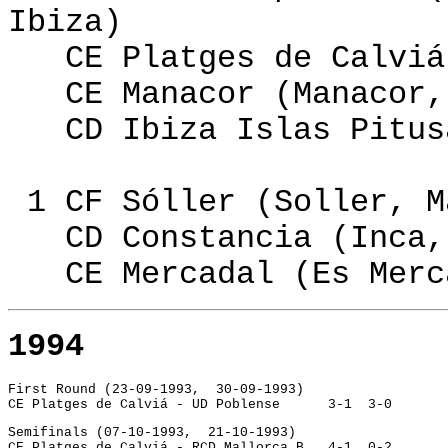
Ibiza)
CE Platges de Calviá
CE Manacor (Manacor, 
CD Ibiza Islas Pitusa
1 CF Sóller (Soller, M
CD Constancia (Inca, 
CE Mercadal (Es Merca
1994
First Round (23-09-1993,  30-09-1993)
CE Platges de Calviá - UD Poblense	3-1  3-0
Semifinals (07-10-1993,  21-10-1993)
CE Platges de Calviá - RCD Mallorca B	4-1  0-2