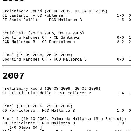
Preliminary Round (20-08-2005, 07,14-09-2005)
CE Santanyí  - UD Poblense                       1-0  0
PE Santa Eulàlia  - RCD Mallorca B               1-5  0
Semifinals (28-09-2005, 05-10-2005)
Sporting Mahonés CF - CE Santanyí                0-0  1
RCD Mallorca B - CD Ferriolense                  2-2  2
Final (19-09-2005, 26-09-2005)
Sporting Mahonés CF - RCD Mallorca B             0-0  1
2007
Preliminary Round (20-08-2006, 20-09-2006)
CE Atletic Ciutadella - RCD Mallorca B           1-4  1
Final (18-10-2006, 25-10-2006)
CD Ferriolense - RCD Mallorca B                  1-0  0
Final 1 (19-10-2006, Palma de Mallorca (Son Ferriol))
CD Ferriolense - RCD Mallorca B			 1-0
  [1-0 Olmos 64´]