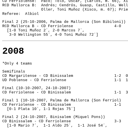
CD Ferriolense:  Paco; Tolo, Óscar, (Carlos, m. 66), Xi
RCD Mallorca B:  Andrés; Cendrós, Guasp, Castillo, Well
                 Oller, Toni Muñoz (Xisco, m. 67); Prie
Referee:  Albiol
Final 2 (25-10-2006, Palma de Mallorca (Son Bibiloni))
RCD Mallorca B - CD Ferriolense			 4-0
  [1-0 Toni Muñoz 2´, 2-0 Marcos 7´, 
   3-0 Wellington 55´, 4-0 Toni Muñoz 72´]
2008
*Only 4 teams
Semifinals
CD Margaritense - CD Binissalem		
UD Poblense - 
Final (10-10-2007, 24-10-2007)
CD Ferriolense - CD Binissalem		
Final 1 (10-10-2007, Palma de Mallorca (Son Ferriol)
CD Ferriolense - CD Binissalem			 1-1
  [0-1 Plata 10´, 1-1 Rojas 75´]
Final 2 (24-10-2007, Binisalem (Miquel Pons))
CD Binissalem 
  [1-0 Mario 7´,  1-1 Aldo 25´,  1-1 José 54´, 