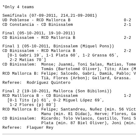
*Only 4 teams
Semifinals (07-09-2011, 214,21-09-2001)
UD Poblense - RCD Mallorca B
CD Constancia - CD Binissalem
Final (05-10-2011, 19-10-2011)
CD Binissalem - RCD Mallorca B
Final 1 (05-10-2011, Binissalem (Miquel Pons))
CD Binissalem - RCD Mallorca B			  2-2
  [0-1 Gabri 19´, 1-1 Plata 60´, 1-2 Grassa 65´, 
   2-2 Matias 70´]
CD Binissalem:  Monse; Juanmi, Toni Salas, Matias, Tome
                Tomás (Bartolomé Oliver), Tito; Alex (M
RCD Mallorca B: Felipe; Salcedo, Gabri, Damià, Pablo; V
                Tià, Flores (Arbon); Gallard, Grassa.
Referee:  Rodríguez Quintero
Final 2 (19-10-2011, Mallorca (Son Bibiloni))	  
RCD Malllorca B - CD Binissalem			  1-2
  [0-1 Tito (p) 61´, 0-2 Miguel López 69´, 
   1-2 Flores (p) 80´]
RCD Mallorca B: Felipe; Santandreu, Nuñez (min. 56 Víct
                Manu (min. 81 Didac), Herve; Flores, Ga
CD Binissalem:  Ricardo; Tolo Velasco, Castillo, Toni S
                Plata (min. 87 Biel Oliver), Joni (min.
Referee:  Flaquer Rey