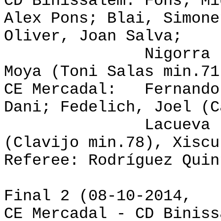
CD Binissalem:
Fons; Mi
Alex Pons; Blai, Simone
Oliver, Joan Salva;
Nigorra (Fortez
Moya (Toni Salas min.71
CE Mercadal:
Fernando
Dani; Fedelich, Joel (C
Lacueva (Mas mi
(Clavijo min.78), Xiscu
Referee: Rodríguez Quin
Final 2 (08-10-2014,
CE Mercadal - CD Biniss