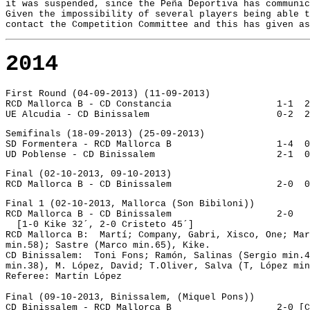
it was suspended, since the Peña Deportiva has communic
Given the impossibility of several players being able t
contact the Competition Committee and this has given as
2014
First Round (04-09-2013) (11-09-2013)
RCD Mallorca B - CD Constancia		
UE Alcudia - CD Binissalem			
Semifinals (18-09-2013) (25-09-2013)
SD Formentera - RCD Mallorca B		
UD Poblense - CD Binissalem			
Final (02-10-2013, 09-10-2013)
RCD Mallorca B
Final 1 (02-10-2013, Mallorca (Son Bibiloni))
RCD Mallorca B - CD Binissalem			 2-0
  [1-0 Kike 32´, 2-0 Cristeto 45´]
RCD Mallorca B: 
Martí; Company, Gabri, Xisco, One; Mar
min.58); Sastre (Marco min.65), Kike.
CD Binissalem:  
Toni Fons; Ramón, Salinas (Sergio min.4
min.38), M. López, David; T.Oliver, Salva (T, López min
Referee: Martín López
Final (09-10-2013, Binissalem, (Miquel Pons))
CD Binissalem - 