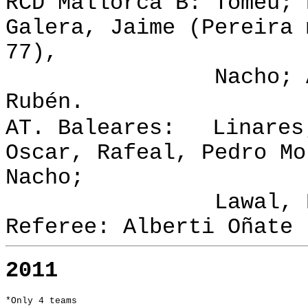
RCD Mallorca B:
Tomeu; 
Galera, Jaime (Pereira 
77),
Nacho; Álamo(Se
Rubén.
AT. Baleares:
Linares
Oscar, Rafeal, Pedro Mo
Nacho;
Lawal, Daniel 
Referee: Alberti Oñate
2011
*Only 4 teams