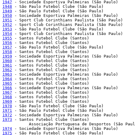
1947
1948
1949
1950
1951
1952
1953
1954
1955
1956
1957
1958
1959
1960
1961
1962
1963
1964
1965
1966
1967
1968
1969
1970
1971
1972
1973
 - Santos Futebol Clube (Santos)

1974
1975