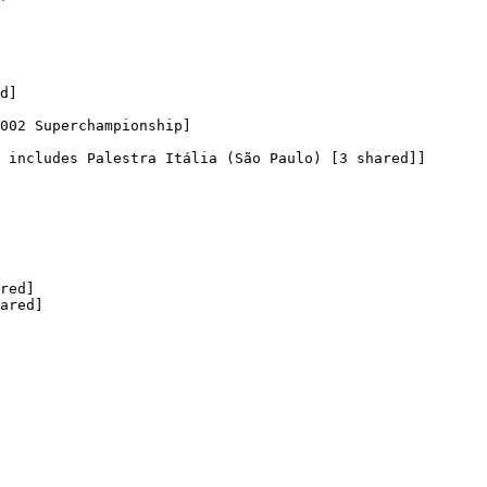
d]

002 Superchampionship]

 includes Palestra Itália (São Paulo) [3 shared]]

red]

ared]
