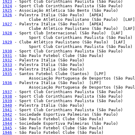
1923
1924
1925
1926
 - Palestra Itália (São Paulo)  [APEA]

1927
 - Palestra Itália (São Paulo)  [APEA]

1928
 - Sport Club Internacional (São Paulo)  [LAF]

1929
 - Clube Atlético Paulistano (São Paulo)  [LAF]

1930
1931
1932
1933
1934
1935
 - Santos Futebol Clube (Santos)  [LPF]

1936
 - Palestra Itália (São Paulo)  [LPF]

1937
1938
1939
1940
1941
1942
1943
1944
1945
1946