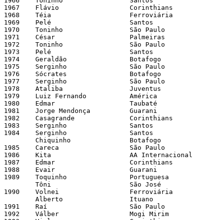
1966  	Toninho 		Santos 			27 	FPF 

1967 	Flávio 			Corinthians		21 	FPF 

1968 	Téia 			Ferroviária 		20 	FPF 

1969 	Pelé 			Santos 			26 	FPF 

1970 	Toninho			São Paulo 		13 	FPF 

1971 	César 			Palmeiras 		18 	FPF 

1972 	Toninho 		São Paulo 		17 	FPF

1973 	Pelé 			Santos 			11 	FPF 

1974 	Geraldão 		Botafogo 		23 	FPF 

1975 	Serginho 		São Paulo 		19 	FPF 

1976 	Sócrates 		Botafogo 		15 	FPF 

1977 	Serginho 		São Paulo 		32 	FPF

1978 	Ataliba 		Juventus 		21 	FPF 

1979 	Luiz Fernando 		América 		27 	FPF 

1980 	Edmar			Taubaté 		17 	FPF 

1981 	Jorge Mendonça 	        Guarani 		38 	FPF 

1982 	Casagrande		Corinthians 		28 	FPF 

1983 	Serginho 		Santos 			22 	FPF 

1984 	Serginho 		Santos 			16 	FPF

	Chiquinho 		Botafogo 		16 	FPF 

1985 	Careca 			São Paulo 		23 	FPF 

1986 	Kita 			AA Internacional 	23 	FPF 

1987 	Edmar 			Corinthians 		19 	FPF 

1988 	Evair 			Guarani 		19	FPF 

1989 	Toquinho 		Portuguesa 		13 	FPF 

	Tôni 			São José 		13 	FPF 

1990 	Volnei			Ferroviária 		10 	FPF 

	Alberto 		Ituano 			10 	FPF 

1991 	Raí 			São Paulo 		20 	FPF 

1992	Válber 			Mogi Mirim 		17 	FPF 
