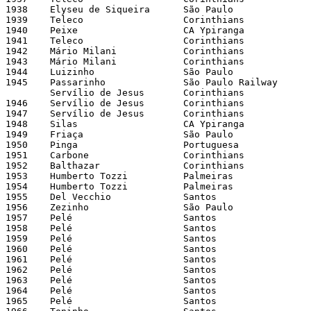
1938 	Elyseu de Siqueira 	São Paulo 		13 	LFESP 

1939 	Teleco 			Corinthians 		32 	LFESP 

1940 	Peixe 			CA Ypiranga 		21 	LFESP 

1941 	Teleco 			Corinthians 		26 	FPF 

1942 	Mário Milani 		Corinthians 		24 	FPF 

1943 	Mário Milani 		Corinthians 		20 	FPF 

1944 	Luizinho 		São Paulo 		22 	FPF 

1945 	Passarinho 		São Paulo Railway 	17 	FPF 

	Servílio de Jesus	Corinthians 		17 	FPF 

1946 	Servílio de Jesus	Corinthians 		19 	FPF 

1947 	Servílio de Jesus	Corinthians 		20 	FPF 

1948 	Silas 			CA Ypiranga 		19 	FPF 

1949 	Friaça 			São Paulo 		24 	FPF 

1950 	Pinga 			Portuguesa 		22 	FPF 

1951 	Carbone 		Corinthians 		30 	FPF 

1952 	Balthazar 		Corinthians 		27 	FPF 

1953 	Humberto Tozzi 		Palmeiras 		22 	FPF 

1954 	Humberto Tozzi 		Palmeiras 		36 	FPF 

1955 	Del Vecchio 		Santos 			23 	FPF 

1956	Zezinho 		São Paulo 		18 	FPF 

1957 	Pelé 			Santos 			17 	FPF 

1958 	Pelé 			Santos 			58 	FPF

1959 	Pelé 			Santos 			45 	FPF 

1960 	Pelé 			Santos 			33 	FPF 

1961 	Pelé 			Santos 			47 	FPF

1962 	Pelé 			Santos 			37 	FPF 

1963 	Pelé 			Santos 			22 	FPF 

1964 	Pelé 			Santos 			34 	FPF

1965 	Pelé 			Santos 			49 	FPF 
