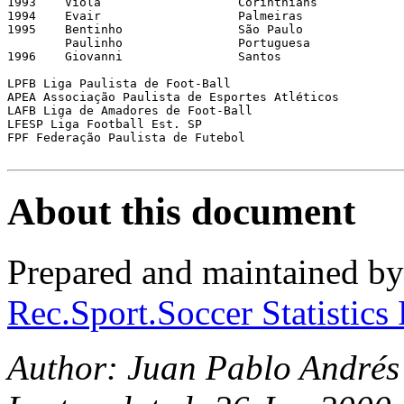
1993 	Viola 			Corinthians 		20 	FPF 

1994 	Evair			Palmeiras 		22 	FPF 

1995 	Bentinho 		São Paulo 		20 	FPF 

	Paulinho 		Portuguesa 		20	FPF 

1996 	Giovanni 		Santos 			24 	FPF 

LPFB Liga Paulista de Foot-Ball 

APEA Associação Paulista de Esportes Atléticos 

LAFB Liga de Amadores de Foot-Ball 

LFESP Liga Football Est. SP

FPF Federação Paulista de Futebol 

About this document
Prepared and maintained b
Rec.Sport.Soccer Statistics
Author: Juan Pablo Andrés