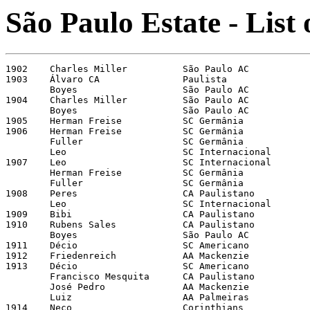
São Paulo Estate - List 
1902 	Charles Miller 		São Paulo AC 		10 	LPFB 

1903 	Álvaro CA 		Paulista 		 4 	LPFB 

	Boyes 			São Paulo AC 		 4 	LPFB 

1904 	Charles Miller 		São Paulo AC 		 9 	LPFB

	Boyes 			São Paulo AC 		 9 	LPFB 

1905 	Herman Freise 		SC Germânia 		14 	LPFB 

1906 	Herman Freise 		SC Germânia 		 6 	LPFB	

	Fuller 			SC Germânia 		 6 	LPFB 

	Leo 			SC Internacional 	 6 	LPFB 

1907 	Leo 			SC Internacional	 6 	LPFB 

	Herman Freise	 	SC Germânia 		 6 	LPFB 

	Fuller 			SC Germânia 		 6	LPFB 

1908 	Peres 			CA Paulistano 		 7 	LPFB 

	Leo		 	SC Internacional 	 7 	LPFB 

1909 	Bibi 			CA Paulistano 		 9 	LPFB 

1910 	Rubens Sales 		CA Paulistano 		10 	LPFB 

	Boyes 			São Paulo AC 		10 	LPFB 

1911 	Décio 			SC Americano 		 9 	LPFB 

1912 	Friedenreich 		AA Mackenzie 		16 	LPFB 

1913 	Décio 			SC Americano 		 7 	LPFB

	Francisco Mesquita 	CA Paulistano 		 3 	APEA

	José Pedro 		AA Mackenzie 		 3 	APEA

	Luiz 			AA Palmeiras 		 3 	APEA 

1914 	Neco 			Corinthians 		12 	LPFB
