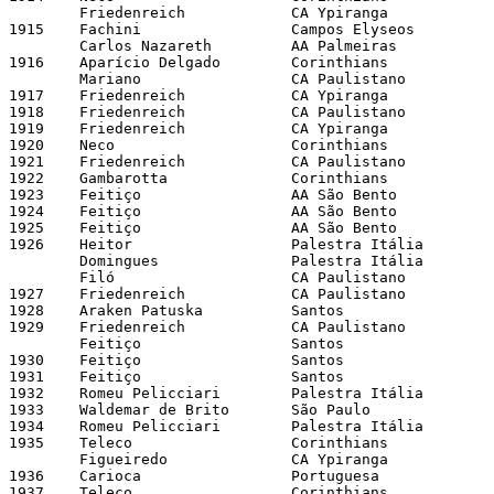
	Friedenreich 		CA Ypiranga 		12 	APEA 

1915 	Fachini 		Campos Elyseos 		17 	LPFB 

	Carlos Nazareth 	AA Palmeiras 		13 	APEA 

1916 	Aparício Delgado 	Corinthians 		 7 	LPFB 	

	Mariano 		CA Paulistano 		 8 	APEA 

1917 	Friedenreich 		CA Ypiranga 	 	 8 	APEA 

1918 	Friedenreich 		CA Paulistano 		23 	APEA 

1919 	Friedenreich 		CA Ypiranga 		26	APEA 

1920 	Neco 			Corinthians 		24 	APEA 

1921 	Friedenreich 		CA Paulistano 		33 	APEA 

1922 	Gambarotta 		Corinthians 		19 	APEA 

1923 	Feitiço 		AA São Bento 		18 	APEA 

1924 	Feitiço 		AA São Bento 		14 	APEA 

1925 	Feitiço 		AA São Bento 		10 	APEA 

1926 	Heitor 			Palestra Itália 	13 	APEA 

	Domingues 		Palestra Itália 	13 	APEA

	Filó 			CA Paulistano 		13 	LAFB 

1927 	Friedenreich 		CA Paulistano 		13 	LAFB 

1928 	Araken Patuska		Santos 			31 	APEA 

1929 	Friedenreich 		CA Paulistano 		29 	LAFB 

	Feitiço 		Santos 			12 	APEA 

1930 	Feitiço 		Santos 			37 	APEA 

1931 	Feitiço 		Santos 			39 	APEA 

1932 	Romeu Pelicciari 	Palestra Itália 	18 	APEA 

1933	Waldemar de Brito 	São Paulo 		21 	APEA 

1934 	Romeu Pelicciari 	Palestra Itália 	13 	APEA 

1935 	Teleco 			Corinthians 	 	 9 	LPFB 

	Figueiredo 		CA Ypiranga 		10 	APEA 

1936 	Carioca 		Portuguesa	 	19 	APEA 

1937 	Teleco 			Corinthians 		24 	APEA 
