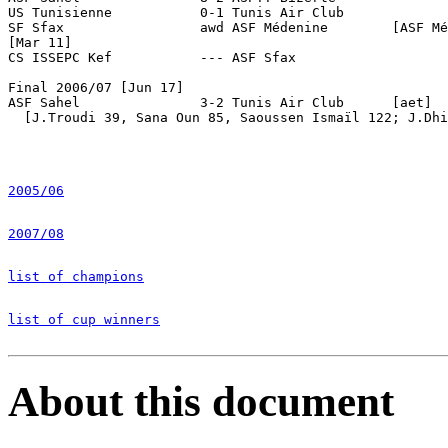
US Tunisienne		0-1 Tunis Air Club

SF Sfax			awd ASF Médenine	[ASF Médenine forfait]	

[Mar 11]

CS ISSEPC Kef		--- ASF Sfax

Final 2006/07 [Jun 17]

ASF Sahel               3-2 Tunis Air Club      [aet]

  [J.Troudi 39, Sana Oun 85, Saoussen Ismaïl 122; J.Dhi
2005/06
2007/08
list of champions
list of cup winners
About this document