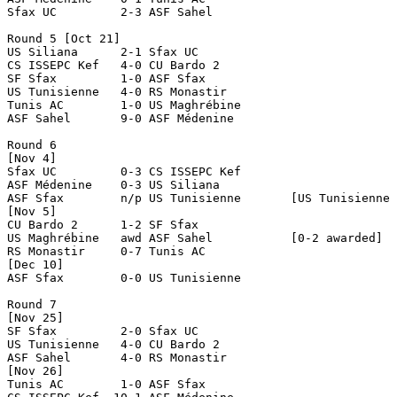
Sfax UC		2-3 ASF Sahel

Round 5 [Oct 21]

US Siliana	2-1 Sfax UC

CS ISSEPC Kef	4-0 CU Bardo 2

SF Sfax		1-0 ASF Sfax

US Tunisienne	4-0 RS Monastir

Tunis AC	1-0 US Maghrébine

ASF Sahel	9-0 ASF Médenine

Round 6

[Nov 4]

Sfax UC		0-3 CS ISSEPC Kef

ASF Médenine	0-3 US Siliana

ASF Sfax	n/p US Tunisienne	[US Tunisienne dns]

[Nov 5]

CU Bardo 2	1-2 SF Sfax

US Maghrébine	awd ASF Sahel		[0-2 awarded]

RS Monastir	0-7 Tunis AC

[Dec 10]

ASF Sfax	0-0 US Tunisienne

Round 7

[Nov 25]

SF Sfax		2-0 Sfax UC

US Tunisienne	4-0 CU Bardo 2

ASF Sahel	4-0 RS Monastir

[Nov 26]

Tunis AC	1-0 ASF Sfax
