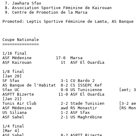
 7. Jawhara Sfax					10   8

 8. Association Sportive Féminine de Kairouan		 9   2

 9. Centre de Promotion de la Marsa			10   0

Promoted: Leptis Sportive Féminine de Lamta, AS Banque d
Coupe Nationale

===============

1/16 final

ASF Médenine	      17-0  Marsa	

ASF Kairouan		1t  ASF El Ouardia

1/8 final

[Jan 20]

SF Sfax			3-1 CU Bardo 2

AS Banque de l'Habitat	0-2 CS ISSEPC Kef

Sfax UC			0-0 US Tunisienne	[aet; 3-4 pen]

ASPTT Bizerte	       11-0 ASF El Ouardia

[Jan 21]

Tunis Air Club		2-2 Stade Tunisien	[3-2 aet]

ASF Médenine		awd RS Monastir		[RS Monastir dns]	

US Siliana		1-2 ASF Sfax

ASF Sahel		2-1 US Maghrébine

1/4 final

[Mar 4]

ASF Sahel		8-2 ASPTT Bizerte
