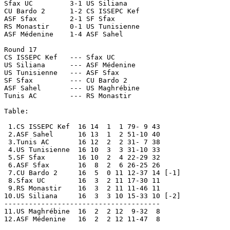
Sfax UC		3-1 US Siliana

CU Bardo 2	1-2 CS ISSEPC Kef

ASF Sfax	2-1 SF Sfax

RS Monastir	0-1 US Tunisienne

ASF Médenine	1-4 ASF Sahel

Round 17

CS ISSEPC Kef	--- Sfax UC

US Siliana	--- ASF Médenine

US Tunisienne	--- ASF Sfax

SF Sfax		--- CU Bardo 2

ASF Sahel	--- US Maghrébine

Tunis AC	--- RS Monastir

Table:

 1.CS ISSEPC Kef  16 14  1  1 79- 9 43

 2.ASF Sahel      16 13  1  2 51-10 40

 3.Tunis AC       16 12  2  2 31- 7 38

 4.US Tunisienne  16 10  3  3 31-10 33

 5.SF Sfax        16 10  2  4 22-29 32

 6.ASF Sfax       16  8  2  6 26-25 26

 7.CU Bardo 2     16  5  0 11 12-37 14 [-1]

 8.Sfax UC        16  3  2 11 17-30 11

 9.RS Monastir    16  3  2 11 11-46 11

10.US Siliana     16  3  3 10 15-33 10 [-2] 

--------------------------------------

11.US Maghrébine  16  2  2 12  9-32  8

12.ASF Médenine   16  2  2 12 11-47  8
