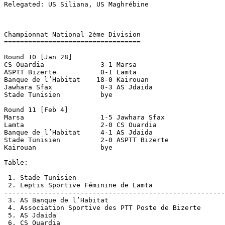
Relegated: US Siliana, US Maghrébine

Championnat National 2ème Division

==================================

Round 10 [Jan 28]

CS Ouardia		3-1 Marsa

ASPTT Bizerte		0-1 Lamta

Banque de l’Habitat    18-0 Kairouan

Jawhara Sfax		0-3 AS Jdaida

Stade Tunisien		bye

Round 11 [Feb 4]

Marsa			1-5 Jawhara Sfax

Lamta			2-0 CS Ouardia

Banque de l’Habitat	4-1 AS Jdaida

Stade Tunisien		2-0 ASPTT Bizerte

Kairouan		bye

Table:

 1. Stade Tunisien		 			 9  25

 2. Leptis Sportive Féminine de Lamta			10  24

-------------------------------------------------------
 3. AS Banque de l’Habitat				10  23

 4. Association Sportive des PTT Poste de Bizerte	10  16

 5. AS Jdaida						10  13

 6. CS Ouardia						10   8
