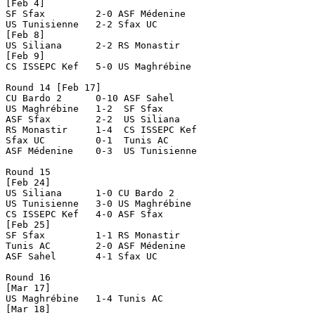
[Feb 4]

SF Sfax		2-0 ASF Médenine

US Tunisienne	2-2 Sfax UC

[Feb 8]

US Siliana	2-2 RS Monastir

[Feb 9]

CS ISSEPC Kef	5-0 US Maghrébine

Round 14 [Feb 17]

CU Bardo 2	0-10 ASF Sahel

US Maghrébine	1-2  SF Sfax

ASF Sfax	2-2  US Siliana

RS Monastir	1-4  CS ISSEPC Kef

Sfax UC		0-1  Tunis AC

ASF Médenine	0-3  US Tunisienne

Round 15

[Feb 24]

US Siliana	1-0 CU Bardo 2

US Tunisienne	3-0 US Maghrébine

CS ISSEPC Kef	4-0 ASF Sfax

[Feb 25]

SF Sfax		1-1 RS Monastir

Tunis AC	2-0 ASF Médenine

ASF Sahel	4-1 Sfax UC

Round 16

[Mar 17]

US Maghrébine	1-4 Tunis AC

[Mar 18]
