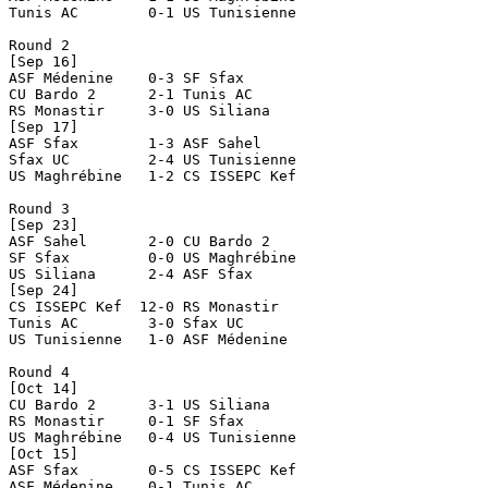
Tunis AC	0-1 US Tunisienne

Round 2

[Sep 16]

ASF Médenine	0-3 SF Sfax

CU Bardo 2	2-1 Tunis AC

RS Monastir	3-0 US Siliana

[Sep 17]

ASF Sfax	1-3 ASF Sahel

Sfax UC		2-4 US Tunisienne

US Maghrébine	1-2 CS ISSEPC Kef

Round 3

[Sep 23]

ASF Sahel	2-0 CU Bardo 2

SF Sfax		0-0 US Maghrébine

US Siliana	2-4 ASF Sfax

[Sep 24]

CS ISSEPC Kef  12-0 RS Monastir

Tunis AC	3-0 Sfax UC

US Tunisienne	1-0 ASF Médenine

Round 4

[Oct 14]

CU Bardo 2	3-1 US Siliana

RS Monastir	0-1 SF Sfax

US Maghrébine	0-4 US Tunisienne

[Oct 15]

ASF Sfax	0-5 CS ISSEPC Kef

ASF Médenine	0-1 Tunis AC
