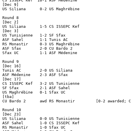
CS ISSEPC Kef  10-1 ASF Médenine

[Dec 9]

US Siliana	0-2 US Maghrébine

Round 8

[Dec 2]

US Siliana	1-5 CS ISSEPC Kef

[Dec 3]

US Tunisienne	1-2 SF Sfax

ASF Sahel	1-1 Tunis AC

RS Monastir	0-3 US Maghrébine

ASF Sfax	2-0 CU Bardo 2

Sfax UC		1-1 ASF Médenine

Round 9

[Dec 16]

Tunis AC	2-0 US Siliana

ASF Médenine	2-3 ASF Sfax

[Dec 17]

CS ISSEPC Kef	3-2 US Tunisienne

SF Sfax		2-1 ASF Sahel

US Maghrébine	0-1 Sfax UC

[tba]

CU Bardo 2	awd RS Monastir		[0-2 awarded; CU Bardo 2 forfait; 1 point deducted]

Round 10

[Dec 23]

US Siliana	0-0 US Tunisienne

ASF Sahel	1-0 CS ISSEPC Kef

RS Monastir	1-0 Sfax UC
