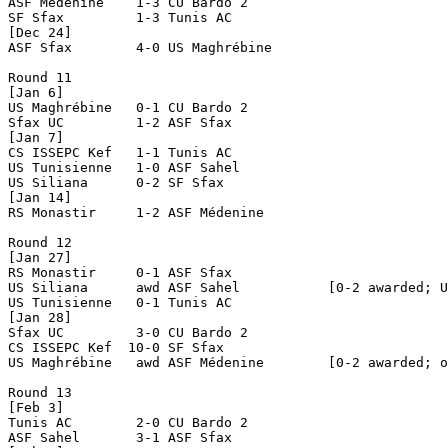
ASF Médenine	1-3 CU Bardo 2

SF Sfax		1-3 Tunis AC

[Dec 24]

ASF Sfax	4-0 US Maghrébine

Round 11

[Jan 6]

US Maghrébine	0-1 CU Bardo 2

Sfax UC		1-2 ASF Sfax

[Jan 7]

CS ISSEPC Kef	1-1 Tunis AC

US Tunisienne	1-0 ASF Sahel

US Siliana	0-2 SF Sfax

[Jan 14]

RS Monastir	1-2 ASF Médenine

Round 12

[Jan 27]

RS Monastir	0-1 ASF Sfax

US Siliana	awd ASF Sahel		[0-2 awarded; US Siliana forfait; 1 point deducted]

US Tunisienne	0-1 Tunis AC

[Jan 28]

Sfax UC		3-0 CU Bardo 2

CS ISSEPC Kef  10-0 SF Sfax

US Maghrébine	awd ASF Médenine	[0-2 awarded; originally 1-0; US Maghrébine fielded ineligible player]

Round 13

[Feb 3]

Tunis AC	2-0 CU Bardo 2

ASF Sahel	3-1 ASF Sfax
