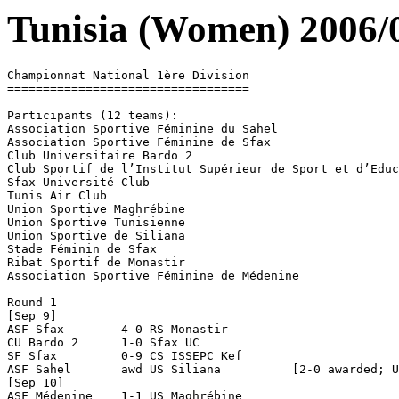
Tunisia (Women) 2006/
Championnat National 1ère Division

==================================

Participants (12 teams):

Association Sportive Féminine du Sahel

Association Sportive Féminine de Sfax

Club Universitaire Bardo 2

Club Sportif de l’Institut Supérieur de Sport et d’Educ
Sfax Université Club

Tunis Air Club

Union Sportive Maghrébine

Union Sportive Tunisienne

Union Sportive de Siliana

Stade Féminin de Sfax

Ribat Sportif de Monastir

Association Sportive Féminine de Médenine

Round 1

[Sep 9]

ASF Sfax	4-0 RS Monastir

CU Bardo 2	1-0 Sfax UC

SF Sfax		0-9 CS ISSEPC Kef

ASF Sahel	awd US Siliana		[2-0 awarded; US Siliana forfait; 1 point deducted]

[Sep 10]

ASF Médenine	1-1 US Maghrébine
