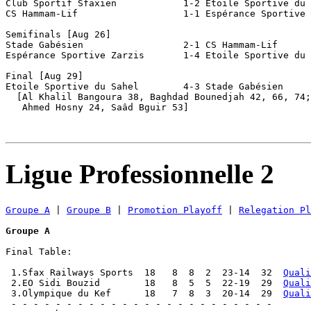
Club Sportif Sfaxien		1-2 Etoile Sportive du Sahel

CS Hammam-Lif			1-1 Espérance Sportive Tunis		[2-1 aet]

Semifinals [Aug 26]

Stade Gabésien			2-1 CS Hammam-Lif

Espérance Sportive Zarzis	1-4 Etoile Sportive du Sahel

Final [Aug 29]

Etoile Sportive du Sahel	4-3 Stade Gabésien

  [Al Khalil Bangoura 38, Baghdad Bounedjah 42, 66, 74;
   Ahmed Hosny 24, Saâd Bguir 53]

Ligue Professionnelle 2
Groupe A
 | 
Groupe B
 | 
Promotion Playoff
 | 
Relegation Pl
Groupe A
Final Table:

 1.Sfax Railways Sports  18   8  8  2  23-14  32  
Quali
 2.EO Sidi Bouzid        18   8  5  5  22-19  29  
Quali
 3.Olympique du Kef      18   7  8  3  20-14  29  
Quali
 - - - - - - - - - - - - - - - - - - - - - - - -
