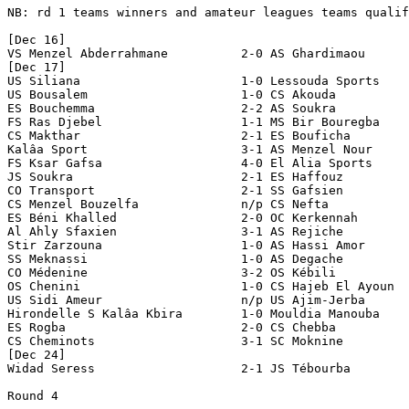
NB: rd 1 teams winners and amateur leagues teams qualif
[Dec 16]

VS Menzel Abderrahmane		2-0 AS Ghardimaou

[Dec 17]

US Siliana			1-0 Lessouda Sports

US Bousalem			1-0 CS Akouda

ES Bouchemma			2-2 AS Soukra				[2-2 aet; 2-4 pen]

FS Ras Djebel			1-1 MS Bir Bouregba			[1-1 aet; 3-1 pen]

CS Makthar			2-1 ES Bouficha

Kalâa Sport			3-1 AS Menzel Nour

FS Ksar Gafsa			4-0 El Alia Sports

JS Soukra			2-1 ES Haffouz

CO Transport			2-1 SS Gafsien

CS Menzel Bouzelfa		n/p CS Nefta				[CS Nefta withdrew]

ES Béni Khalled			2-0 OC Kerkennah

Al Ahly Sfaxien			3-1 AS Rejiche

Stir Zarzouna			1-0 AS Hassi Amor

SS Meknassi			1-0 AS Degache

CO Médenine			3-2 OS Kébili

OS Chenini			1-0 CS Hajeb El Ayoun

US Sidi Ameur			n/p US Ajim-Jerba			[Ajim-Jerba withdrew]

Hirondelle S Kalâa Kbira	1-0 Mouldia Manouba

ES Rogba			2-0 CS Chebba

CS Cheminots			3-1 SC Moknine

[Dec 24]

Widad Seress		        2-1 JS Tébourba

Round 4
