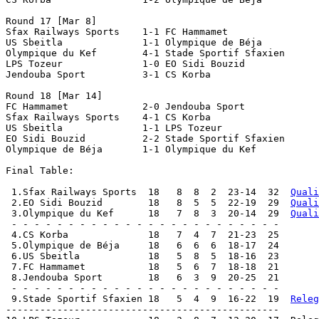
Round 17 [Mar 8]

Sfax Railways Sports    1-1 FC Hammamet

US Sbeitla		1-1 Olympique de Béja

Olympique du Kef	4-1 Stade Sportif Sfaxien

LPS Tozeur		1-0 EO Sidi Bouzid

Jendouba Sport		3-1 CS Korba

Round 18 [Mar 14]

FC Hammamet		2-0 Jendouba Sport

Sfax Railways Sports	4-1 CS Korba

US Sbeitla		1-1 LPS Tozeur

EO Sidi Bouzid		2-2 Stade Sportif Sfaxien

Olympique de Béja	1-1 Olympique du Kef

Final Table:

 1.Sfax Railways Sports  18   8  8  2  23-14  32  
Quali
 2.EO Sidi Bouzid        18   8  5  5  22-19  29  
Quali
 3.Olympique du Kef      18   7  8  3  20-14  29  
Quali
 - - - - - - - - - - - - - - - - - - - - - - - -

 4.CS Korba              18   7  4  7  21-23  25

 5.Olympique de Béja     18   6  6  6  18-17  24

 6.US Sbeitla            18   5  8  5  18-16  23

 7.FC Hammamet           18   5  6  7  18-18  21

 8.Jendouba Sport        18   6  3  9  20-25  21

 - - - - - - - - - - - - - - - - - - - - - - - -

 9.Stade Sportif Sfaxien 18   5  4  9  16-22  19  
Releg
------------------------------------------------
