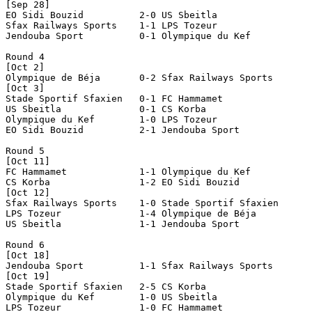
[Sep 28]

EO Sidi Bouzid		2-0 US Sbeitla

Sfax Railways Sports	1-1 LPS Tozeur

Jendouba Sport		0-1 Olympique du Kef

Round 4

[Oct 2]

Olympique de Béja	0-2 Sfax Railways Sports

[Oct 3]

Stade Sportif Sfaxien   0-1 FC Hammamet

US Sbeitla		0-1 CS Korba

Olympique du Kef	1-0 LPS Tozeur

EO Sidi Bouzid		2-1 Jendouba Sport

Round 5

[Oct 11]

FC Hammamet		1-1 Olympique du Kef

CS Korba		1-2 EO Sidi Bouzid

[Oct 12]

Sfax Railways Sports	1-0 Stade Sportif Sfaxien

LPS Tozeur		1-4 Olympique de Béja

US Sbeitla		1-1 Jendouba Sport

Round 6

[Oct 18]

Jendouba Sport		1-1 Sfax Railways Sports

[Oct 19]

Stade Sportif Sfaxien   2-5 CS Korba

Olympique du Kef	1-0 US Sbeitla

LPS Tozeur		1-0 FC Hammamet
