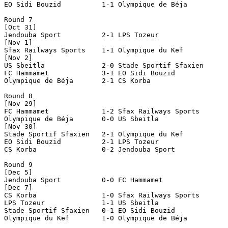
EO Sidi Bouzid		1-1 Olympique de Béja

Round 7

[Oct 31]

Jendouba Sport		2-1 LPS Tozeur

[Nov 1]

Sfax Railways Sports	1-1 Olympique du Kef

[Nov 2]

US Sbeitla		2-0 Stade Sportif Sfaxien

FC Hammamet		3-1 EO Sidi Bouzid

Olympique de Béja	2-1 CS Korba

Round 8

[Nov 29]

FC Hammamet		1-2 Sfax Railways Sports

Olympique de Béja	0-0 US Sbeitla

[Nov 30]

Stade Sportif Sfaxien   2-1 Olympique du Kef

EO Sidi Bouzid		2-1 LPS Tozeur

CS Korba		0-2 Jendouba Sport

Round 9

[Dec 5]

Jendouba Sport		0-0 FC Hammamet

[Dec 7]

CS Korba		1-0 Sfax Railways Sports

LPS Tozeur		1-1 US Sbeitla

Stade Sportif Sfaxien	0-1 EO Sidi Bouzid

Olympique du Kef	1-0 Olympique de Béja
