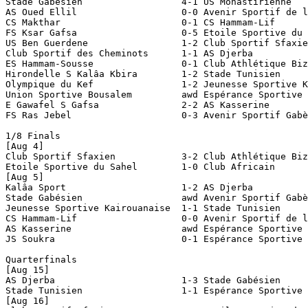
Stade Gabésien		        4-1 US Monastirienne

AS Oued Ellil		        0-0 Avenir Sportif de la Marsa		[aet; 1-4 pen]

CS Makthar		        0-1 CS Hammam-Lif

FS Ksar Gafsa		        0-5 Etoile Sportive du Sahel

US Ben Guerdene		        1-2 Club Sportif Sfaxien

Club Sportif des Cheminots      1-1 AS Djerba				[2-2 aet; 1-3 pen]

ES Hammam-Sousse	        0-1 Club Athlétique Bizertin		[aet]

Hirondelle S Kalâa Kbira        1-2 Stade Tunisien

Olympique du Kef	        1-2 Jeunesse Sportive Kairouanaise

Union Sportive Bousalem         awd Espérance Sportive Zarzis		[0-2 awarded; US Bous
E Gawafel S Gafsa	        2-2 AS Kasserine			[2-4 aet]

FS Ras Jebel		        0-3 Avenir Sportif Gabès

1/8 Finals

[Aug 4]

Club Sportif Sfaxien	        3-2 Club Athlétique Bizertin

Etoile Sportive du Sahel        1-0 Club Africain

[Aug 5]

Kalâa Sport		        1-2 AS Djerba

Stade Gabésien		        awd Avenir Sportif Gabès		[2-0 awarded; Avenir Sportif Gabès dns]

Jeunesse Sportive Kairouanaise  1-1 Stade Tunisien			[1-1 aet; 7-8 pen]

CS Hammam-Lif		        0-0 Avenir Sportif de la Marsa		[aet; 3-0 pen]

AS Kasserine		        awd Espérance Sportive Zarzis		[0-2 awarded; AS Kasserine dns]

JS Soukra		        0-1 Espérance Sportive Tunis

Quarterfinals

[Aug 15]

AS Djerba		        1-3 Stade Gabésien

Stade Tunisien		        1-1 Espérance Sportive Zarzis		[1-2 aet]

[Aug 16]
