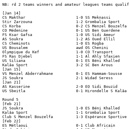
NB: rd 2 teams winners and amateur leagues teams qualif
[Jan 14]

CS Makthar	  	        1-0 SS Meknassi

Stir Zarzouna	  	        1-2 Grombalia Sport

CS Korba		        0-2 CS Menzel Bouzelfa

CO Médenine 		        0-1 US Ben Guerdene

FS Ksar Gafsa		        1-0 US Sidi Ameur

AS Soukra		        1-2 AS Oued Ellil

CS Cheminots		        1-0 ES Rogba

US Bousalem		        awd OS Chenini				[2-0 awarded; OS Chenini dns]

Olympique du Kef	        1-0 CO Transport

FS Ras Djebel		        1-1 Al Ahly Sfaxien			[1-1 aet; 4-2 pen]

US Siliana		        0-1 ES Béni Khalled

Kalâa Sport		        3-2 SC Ben Arous

[Jan 15]

VS Menzel Abderrahmane	        0-1 ES Hammam-Sousse

JS Soukra		        2-1 Widad Seress

[Jan 21]

AS Kasserine	  	        2-0 EO Sidi Bouzid

US Sbeitla		        0-1 Hirondelle S Kalâa Kbira

Round 5

[Feb 21]

JS Soukra		        1-0 ES Béni Khalled

Kalâa Sport		        1-1 Grombalia Sport			[1-1 aet; 4-3 pen]

Club S Menzel Bouzelfa	        1-3 Espérance Sportive Tunis

[Feb 22]

ES Métlaoui		        0-1 Club Africain
