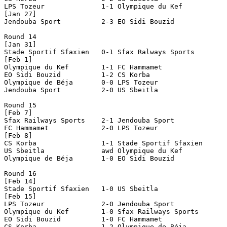
LPS Tozeur		1-1 Olympique du Kef

[Jan 27]

Jendouba Sport		2-3 EO Sidi Bouzid

Round 14

[Jan 31]

Stade Sportif Sfaxien	0-1 Sfax Ralways Sports

[Feb 1]

Olympique du Kef	1-1 FC Hammamet

EO Sidi Bouzid		1-2 CS Korba

Olympique de Béja	0-0 LPS Tozeur

Jendouba Sport		2-0 US Sbeitla

Round 15

[Feb 7]

Sfax Railways Sports	2-1 Jendouba Sport

FC Hammamet		2-0 LPS Tozeur

[Feb 8]

CS Korba		1-1 Stade Sportif Sfaxien

US Sbeitla		awd Olympique du Kef		[awarded 2-0; abandoned at 0-1 at half time

Olympique de Béja       1-0 EO Sidi Bouzid             
                                                       
Round 16

[Feb 14]

Stade Sportif Sfaxien	1-0 US Sbeitla

[Feb 15]

LPS Tozeur		2-0 Jendouba Sport

Olympique du Kef	1-0 Sfax Railways Sports

EO Sidi Bouzid		1-0 FC Hammamet

CS Korba		1-2 Olympique de Béja
