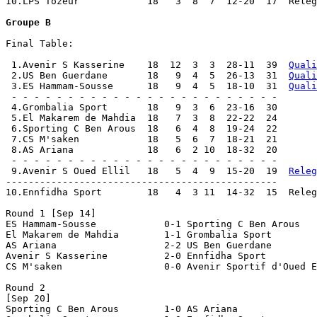
10.LPS Tozeur            18   3  8  7  12-20  17  Releg
Groupe B
Final Table:

 1.Avenir S Kasserine    18  12  3  3  28-11  39  
Quali
 2.US Ben Guerdane       18   9  4  5  26-13  31  
Quali
 3.ES Hammam-Sousse      18   9  4  5  18-10  31  
Quali
 - - - - - - - - - - - - - - - - - - - - - - - -

 4.Grombalia Sport       18   9  3  6  23-16  30

 5.El Makarem de Mahdia  18   7  3  8  22-22  24

 6.Sporting C Ben Arous	 18   6  4  8  19-24  22

 7.CS M'saken            18   5  6  7  18-21  21

 8.AS Ariana             18   6  2 10  18-32  20

 - - - - - - - - - - - - - - - - - - - - - - - -

 9.Avenir S Oued Ellil   18   5  4  9  15-20  19  
Releg
------------------------------------------------

10.Ennfidha Sport        18   4  3 11  14-32  15  Releg
Round 1 [Sep 14]

ES Hammam-Sousse	    0-1 Sporting C Ben Arous

El Makarem de Mahdia	    1-1 Grombalia Sport

AS Ariana		    2-2 US Ben Guerdane

Avenir S Kasserine	    2-0 Ennfidha Sport

CS M'saken		    0-0 Avenir Sportif d'Oued Ellil

Round 2

[Sep 20]

Sporting C Ben Arous	    1-0 AS Ariana
