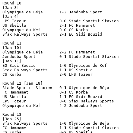
Round 10

[Jan 3]

Olympique de Béja	1-2 Jendouba Sport

[Jan 4]

LPS Tozeur		0-0 Stade Sportif Sfaxien

US Sbeitla		2-1 FC Hammamet

Olympique du Kef	0-0 CS Korba

Sfax Ralways Sports	2-1 EO Sidi Bouzid

Round 11

[Jan 10]

Olympique de Béja	2-2 FC Hammamet

Jendouba Sport		0-1 Stade Sportif Sfaxien

[Jan 11]

EO Sidi Bouzid		1-0 Olympique du Kef

Sfax Ralways Sports	1-1 US Sbeitla

CS Korba		2-0 LPS Tozeur

Round 12 [Jan 18]

Stade Sportif Sfaxien	0-1 Olympique de Béja

FC Hammamet		0-1 CS Korba

US Sbeitla		1-1 EO Sidi Bouzid

LPS Tozeur		0-0 Sfax Ralways Sports

Olympique du Kef	4-2 Jendouba Sport

Round 13

[Jan 25]

Sfax Ralways Sports	1-0 Olympique de Béja

FC Hammamet		1-1 Stade Sportif Sfaxien

CS Korba		0-2 US Sbeitla
