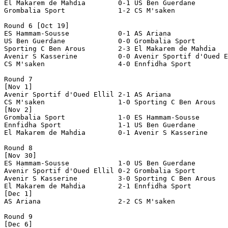
El Makarem de Mahdia	    0-1 US Ben Guerdane

Grombalia Sport		    1-2 CS M'saken

Round 6 [Oct 19]

ES Hammam-Sousse	    0-1 AS Ariana

US Ben Guerdane		    0-0 Grombalia Sport

Sporting C Ben Arous	    2-3 El Makarem de Mahdia

Avenir S Kasserine	    0-0 Avenir Sportif d'Oued Ellil

CS M'saken		    4-0 Ennfidha Sport

Round 7

[Nov 1]

Avenir Sportif d'Oued Ellil 2-1 AS Ariana

CS M'saken		    1-0 Sporting C Ben Arous

[Nov 2]

Grombalia Sport		    1-0 ES Hammam-Sousse

Ennfidha Sport		    1-1 US Ben Guerdane

El Makarem de Mahdia	    0-1 Avenir S Kasserine

Round 8

[Nov 30]

ES Hammam-Sousse	    1-0 US Ben Guerdane

Avenir Sportif d'Oued Ellil 0-2 Grombalia Sport

Avenir S Kasserine	    3-0 Sporting C Ben Arous

El Makarem de Mahdia	    2-1 Ennfidha Sport

[Dec 1]

AS Ariana		    2-2 CS M'saken

Round 9

[Dec 6]
