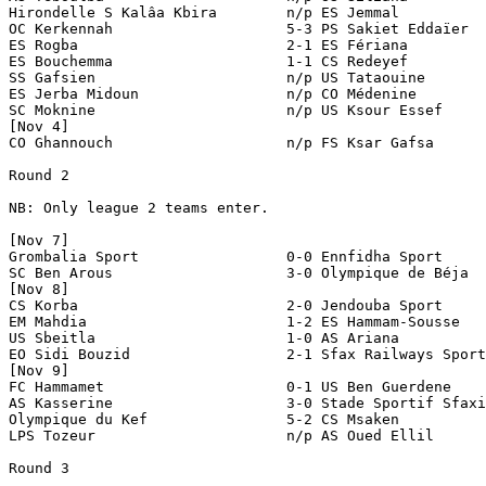
Hirondelle S Kalâa Kbira	n/p ES Jemmal				[ES Jemmal disqualified]

OC Kerkennah			5-3 PS Sakiet Eddaïer

ES Rogba			2-1 ES Fériana

ES Bouchemma			1-1 CS Redeyef				[1-1 aet; 4-3 pen]

SS Gafsien			n/p US Tataouine			[US Tataouine disqualified]

ES Jerba Midoun			n/p CO Médenine				[ES Jerba Midoun disqualified]

SC Moknine			n/p US Ksour Essef			[US Ksour Essef disqualified]

[Nov 4]

CO Ghannouch			n/p FS Ksar Gafsa			[CO Ghannouch disqualified]

Round 2

NB: Only league 2 teams enter.

[Nov 7]

Grombalia Sport                 0-0 Ennfidha Sport     			[1-0 aet]

SC Ben Arous	 	        3-0 Olympique de Béja

[Nov 8]

CS Korba	 	        2-0 Jendouba Sport

EM Mahdia	 	        1-2 ES Hammam-Sousse

US Sbeitla	 	        1-0 AS Ariana

EO Sidi Bouzid	 	        2-1 Sfax Railways Sports

[Nov 9]

FC Hammamet	 	        0-1 US Ben Guerdene

AS Kasserine	 	        3-0 Stade Sportif Sfaxien

Olympique du Kef 	        5-2 CS Msaken

LPS Tozeur	 	        n/p AS Oued Ellil			[AS Oued Ellil qualified; LPS Tozeur withdrew]

Round 3
