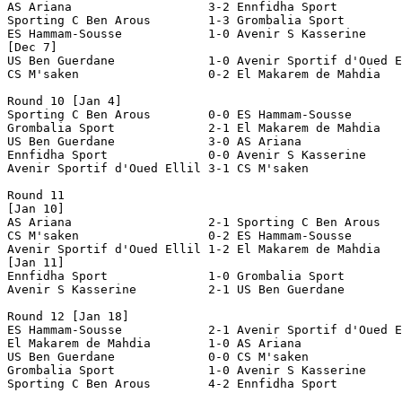
AS Ariana		    3-2 Ennfidha Sport

Sporting C Ben Arous	    1-3 Grombalia Sport

ES Hammam-Sousse	    1-0 Avenir S Kasserine

[Dec 7]

US Ben Guerdane		    1-0 Avenir Sportif d'Oued Ellil

CS M'saken		    0-2 El Makarem de Mahdia

Round 10 [Jan 4]

Sporting C Ben Arous	    0-0 ES Hammam-Sousse

Grombalia Sport		    2-1 El Makarem de Mahdia

US Ben Guerdane		    3-0 AS Ariana

Ennfidha Sport		    0-0 Avenir S Kasserine

Avenir Sportif d'Oued Ellil 3-1 CS M'saken

Round 11

[Jan 10]

AS Ariana		    2-1 Sporting C Ben Arous

CS M'saken		    0-2 ES Hammam-Sousse

Avenir Sportif d'Oued Ellil 1-2 El Makarem de Mahdia

[Jan 11]

Ennfidha Sport		    1-0 Grombalia Sport

Avenir S Kasserine	    2-1 US Ben Guerdane

Round 12 [Jan 18]

ES Hammam-Sousse	    2-1 Avenir Sportif d'Oued Ellil

El Makarem de Mahdia	    1-0 AS Ariana

US Ben Guerdane		    0-0 CS M'saken

Grombalia Sport		    1-0 Avenir S Kasserine

Sporting C Ben Arous	    4-2 Ennfidha Sport
