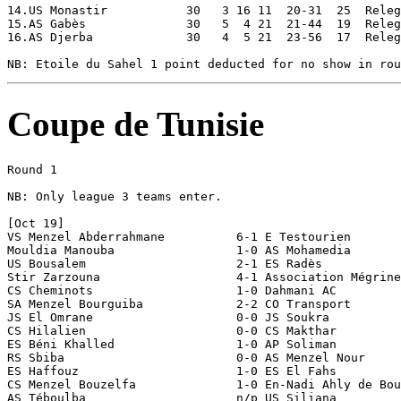
Coupe de Tunisie
Round 1

NB: Only league 3 teams enter.

[Oct 19]

VS Menzel Abderrahmane		6-1 E Testourien

Mouldia Manouba			1-0 AS Mohamedia

US Bousalem			2-1 ES Radès

Stir Zarzouna			4-1 Association Mégrine Sport

CS Cheminots			1-0 Dahmani AC

SA Menzel Bourguiba		2-2 CO Transport			[2-2 aet; 1-3 pen]

JS El Omrane			0-0 JS Soukra				[aet; 4-5 pen]

CS Hilalien			0-0 CS Makthar				[aet; 3-5 pen]

ES Béni Khalled			1-0 AP Soliman

RS Sbiba			0-0 AS Menzel Nour			[aet; 4-5 pen]

ES Haffouz			1-0 ES El Fahs

CS Menzel Bouzelfa		1-0 En-Nadi Ahly de Bouhjar

AS Téboulba			n/p US Siliana				[AS Téboulba disqualified]
