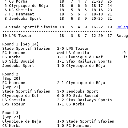
 4.CS Korba              18   7  4  7  21-23  25

 5.Olympique de Béja     18   6  6  6  18-17  24

 6.US Sbeitla            18   5  8  5  18-16  23

 7.FC Hammamet           18   5  6  7  18-18  21

 8.Jendouba Sport        18   6  3  9  20-25  21

 - - - - - - - - - - - - - - - - - - - - - - - -

 9.Stade Sportif Sfaxien 18   5  4  9  16-22  19  
Releg
------------------------------------------------

10.LPS Tozeur            18   3  8  7  12-20  17  Releg
Round 1 [Sep 14]

Stade Sportif Sfaxien	2-0 LPS Tozeur

FC Hammamet             awd US Sbeitla              [0-
CS Korba                1-1 Olympique du Kef         fi
EO Sidi Bouzid		1-1 Sfax Railways Sports

Jendouba Sport		1-0 Olympique de Béja

Round 2

[Sep 20]

FC Hammamet		2-1 Olympique de Béja

[Sep 21]

Stade Sportif Sfaxien	3-0 Jendouba Sport

Olympique du Kef	0-0 EO Sidi Bouzid

US Sbeitla              2-2 Sfax Railways Sports

LPS Tozeur		1-1 CS Korba

Round 3

[Sep 27]

Olympique de Béja	1-0 Stade Sportif Sfaxien

CS Korba		1-0 FC Hammamet
