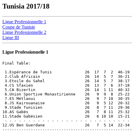
Tunisia 2017/18
Ligue Professionnelle 1
Coupe de Tunisie
Ligue Professionnelle 2
Ligue III
Ligue Professionnelle 1
Final Table:

 1.Espérance de Tunis              26  17  7  2  46-19 
 2.Club Africain                   26  14  5  7  36-21 
 3.Etoile du Sahel                 26  14  5  7  38-17 
 4.CS Sfaxien                      26  13  7  6  37-18 
 5.CA Bizertin                     26  14  1 11  40-32 
 6.Union Sportive Monastirienne    26   9  9  8  25-22 
 7.ES Métlaoui                     26   9  7 10  30-35 
 8.JS Kairouanaise                 26   9  5 12  20-32 
 9.Stade Tunisien                  26   8  7 11  29-36 
10.AS Gabès                        26   7  8 11  25-32 
11.Stade Gabésien                  26   6 10 10  15-21 
 - - - - - - - - - - - - - - - - - - - - - - - - - - - 
12.US Ben Guerdane                 26   7  5 14  22-34 