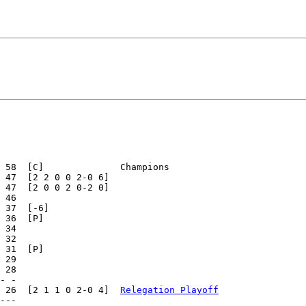
 58  [C]              Champions

 47  [2 2 0 0 2-0 6]

 47  [2 0 0 2 0-2 0]

 46

 37  [-6]

 36  [P]

 34

 32

 31  [P]

 29

 28

- -

 26  [2 1 1 0 2-0 4]  
Relegation Playoff