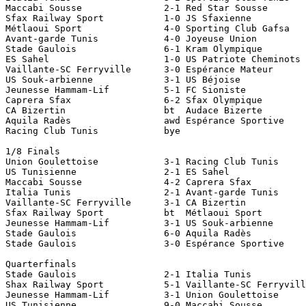
Maccabi Sousse               2-1 Red Star Sousse

Sfax Railway Sport           1-0 JS Sfaxienne

Métlaoui Sport               4-0 Sporting Club Gafsa

Avant-garde Tunis            4-0 Joyeuse Union

Stade Gaulois                6-1 Kram Olympique

ES Sahel                     1-0 US Patriote Cheminots 
Vaillante-SC Ferryville      3-0 Espérance Mateur     

US Souk-arbienne             3-1 US Béjoise

Jeunesse Hammam-Lif          5-1 FC Sioniste

Caprera Sfax                 6-2 Sfax Olympique   

CA Bizertin                  bt  Audace Bizerte

Aquila Radès                 awd Espérance Sportive    
Racing Club Tunis            bye

1/8 Finals

Union Goulettoise            3-1 Racing Club Tunis

US Tunisienne                2-1 ES Sahel

Maccabi Sousse               4-2 Caprera Sfax

Italia Tunis                 2-1 Avant-garde Tunis

Vaillante-SC Ferryville      3-1 CA Bizertin 

Sfax Railway Sport           bt  Métlaoui Sport

Jeunesse Hammam-Lif          3-1 US Souk-arbienne

Stade Gaulois                6-0 Aquila Radès          
Stade Gaulois                3-0 Espérance Sportive    
Quarterfinals

Stade Gaulois                2-1 Italia Tunis

Shax Railway Sport           5-1 Vaillante-SC Ferryvill
Jeunesse Hammam-Lif          3-1 Union Goulettoise

US Tunisienne                9-0 Maccabi Sousse
