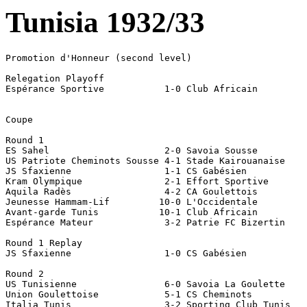
Tunisia 1932/33
Promotion d'Honneur (second level)

Relegation Playoff

Espérance Sportive           1-0 Club Africain

Coupe

Round 1

ES Sahel                     2-0 Savoia Sousse

US Patriote Cheminots Sousse 4-1 Stade Kairouanaise

JS Sfaxienne                 1-1 CS Gabésien           
Kram Olympique               2-1 Effort Sportive

Aquila Radès                 4-2 CA Goulettois

Jeunesse Hammam-Lif         10-0 L'Occidentale

Avant-garde Tunis           10-1 Club Africain

Espérance Mateur             3-2 Patrie FC Bizertin

Round 1 Replay

JS Sfaxienne                 1-0 CS Gabésien           
Round 2

US Tunisienne                6-0 Savoia La Goulette

Union Goulettoise            5-1 CS Cheminots

Italia Tunis                 3-2 Sporting Club Tunis
