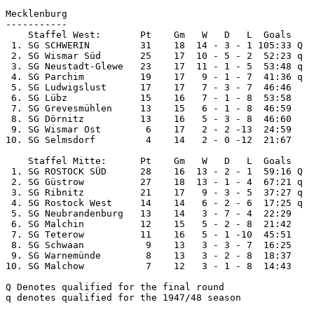
Mecklenburg

-----------

    Staffel West:       Pt    Gm   W   D   L  Goals

 1. SG SCHWERIN         31    18  14 - 3 - 1 105:33 Q

 2. SG Wismar Süd       25    17  10 - 5 - 2  52:23 q

 3. SG Neustadt-Glewe   23    17  11 - 1 - 5  53:48 q

 4. SG Parchim          19    17   9 - 1 - 7  41:36 q

 5. SG Ludwigslust      17    17   7 - 3 - 7  46:46

 6. SG Lübz             15    16   7 - 1 - 8  53:58

 7. SG Grevesmühlen     13    15   6 - 1 - 8  46:59

 8. SG Dörnitz          13    16   5 - 3 - 8  46:60

 9. SG Wismar Ost        6    17   2 - 2 -13  24:59

10. SG Selmsdorf         4    14   2 - 0 -12  21:67

    Staffel Mitte:      Pt    Gm   W   D   L  Goals

 1. SG ROSTOCK SÜD      28    16  13 - 2 - 1  59:16 Q

 2. SG Güstrow          27    18  13 - 1 - 4  67:21 q

 3. SG Ribnitz          21    17   9 - 3 - 5  37:27 q

 4. SG Rostock West     14    14   6 - 2 - 6  17:25 q

 5. SG Neubrandenburg   13    14   3 - 7 - 4  22:29

 6. SG Malchin          12    15   5 - 2 - 8  21:42

 7. SG Teterow          11    16   5 - 1 -10  45:51

 8. SG Schwaan           9    13   3 - 3 - 7  16:25

 9. SG Warnemünde        8    13   3 - 2 - 8  18:37

10. SG Malchow           7    12   3 - 1 - 8  14:43

Q Denotes qualified for the final round

q denotes qualified for the 1947/48 season
