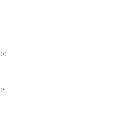
(*)

(*)
