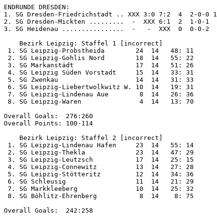
ENDRUNDE DRESDEN:

1. SG Dresden-Friedrichstadt .. XXX 3:0 7:2  4  2-0-0 1
2. SG Dresden-Mickten .........  -  XXX 6:1  2  1-0-1  
3. SG Heidenau ................  -   -  XXX  0  0-0-2  
    Bezirk Leipzig: Staffel 1 [incorrect]

 1. SG Leipzig-Probstheida        24  14   48: 11

 2. SG Leipzig-Gohlis Nord        18  14   55: 22

 3. SG Markanstädt                17  14   51: 26

 4. SG Leipzig Süden Vorstadt     15  14   33: 31

 5. SG Zwenkau                    14  14   31: 33

 6. SG Leipzig-Liebertwolkwitz W. 10  14   19: 31

 7. SG Leipzig-Lindenau Aue        8  14   26: 36

 8. SG Leipzig-Waren               4  14   13: 70

Overall Goals:  276:260

Overall Points: 100-114

    Bezirk Leipzig: Staffel 2 [incorrect]

 1. SG Leipzig-Lindenau Hafen     23  14   55: 14

 2. SG Leipzig-Thekla             23  14   47: 29

 3. SG Leipzig-Leutzsch           17  14   25: 15

 4. SG Leipzig-Connewitz          13  14   27: 28

 5. SG Leipzig-Stötteritz         12  14   34: 36

 6. SG Schleusig                  11  14   21: 29

 7. SG Markkleeberg               10  14   25: 32

 8. SG Böhlitz-Ehrenberg           8  14    8: 75

Overall Goals:  242:258
