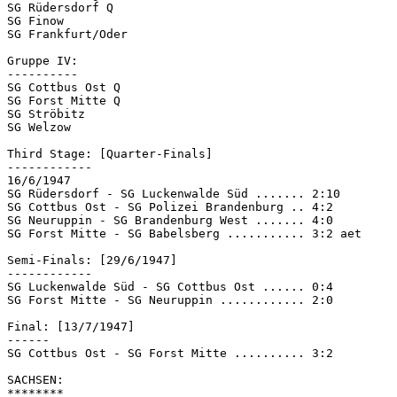
SG Rüdersdorf Q

SG Finow

SG Frankfurt/Oder

Gruppe IV:

----------

SG Cottbus Ost Q

SG Forst Mitte Q

SG Ströbitz

SG Welzow

Third Stage: [Quarter-Finals]

------------

16/6/1947

SG Rüdersdorf - SG Luckenwalde Süd ....... 2:10

SG Cottbus Ost - SG Polizei Brandenburg .. 4:2

SG Neuruppin - SG Brandenburg West ....... 4:0

SG Forst Mitte - SG Babelsberg ........... 3:2 aet

Semi-Finals: [29/6/1947]

------------

SG Luckenwalde Süd - SG Cottbus Ost ...... 0:4

SG Forst Mitte - SG Neuruppin ............ 2:0

Final: [13/7/1947]

------

SG Cottbus Ost - SG Forst Mitte .......... 3:2

SACHSEN:

********
