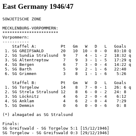
East Germany 1946/47
SOWJETISCHE ZONE

MECKLENBURG-VORPOMMERN:

***********************

Vorpommern:

-----------

    Staffel A:          Pt   Gm   W   D   L   Goals

 1. SG GREIFSWALD       20   10  10 - 0 - 0   83:10 Q

 2. SG Sundia Stralsund  9    7   4 - 1 - 2   18:32 q  
 3. SG Altentreptow      7    9   3 - 1 - 5   17:29 q

 4. SG Bergen            6    7   3 - 0 - 4   14:22 q

 5. SG Barth             5    9   2 - 1 - 6   22:40

 6. SG Grimmen           3    8   1 - 1 - 6    5:26

    Staffel B:          Pt   Gm   W   D   L   Goals

 1. SG Torgelow         14    8   7 - 0 - 1   26: 6 q

 2. SG Strela Stralsund 12    8   6 - 0 - 2   24: 8    
 3. SG Löcknitz          4    6   2 - 0 - 4    6:12

 4. SG Anklam            4    6   2 - 0 - 4    7:29

 5. SG Demmin            0    6   0 - 0 - 6    0: 8

(*) almagated as SG Stralsund

Finals:

SG Greifswald - SG Torgelow 5:1 [15/12/1946]

SG Torgelow - SG Greifswald 0:3 [29/12/1946]
