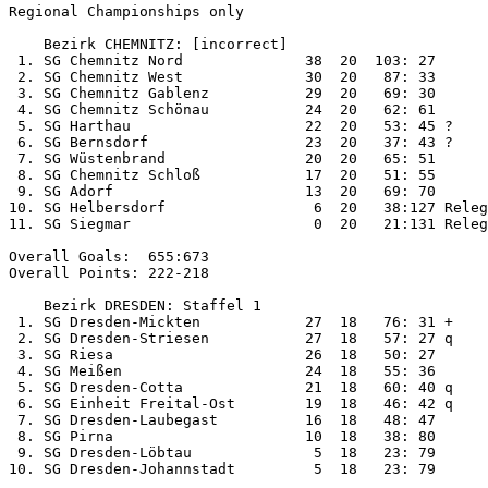
Regional Championships only

    Bezirk CHEMNITZ: [incorrect]

 1. SG Chemnitz Nord              38  20  103: 27

 2. SG Chemnitz West              30  20   87: 33

 3. SG Chemnitz Gablenz           29  20   69: 30

 4. SG Chemnitz Schönau           24  20   62: 61

 5. SG Harthau                    22  20   53: 45 ?

 6. SG Bernsdorf                  23  20   37: 43 ?

 7. SG Wüstenbrand                20  20   65: 51

 8. SG Chemnitz Schloß            17  20   51: 55

 9. SG Adorf                      13  20   69: 70

10. SG Helbersdorf                 6  20   38:127 Releg
11. SG Siegmar                     0  20   21:131 Releg
Overall Goals:  655:673

Overall Points: 222-218

    Bezirk DRESDEN: Staffel 1

 1. SG Dresden-Mickten            27  18   76: 31 +

 2. SG Dresden-Striesen           27  18   57: 27 q

 3. SG Riesa                      26  18   50: 27

 4. SG Meißen                     24  18   55: 36

 5. SG Dresden-Cotta              21  18   60: 40 q

 6. SG Einheit Freital-Ost        19  18   46: 42 q

 7. SG Dresden-Laubegast          16  18   48: 47

 8. SG Pirna                      10  18   38: 80

 9. SG Dresden-Löbtau              5  18   23: 79

10. SG Dresden-Johannstadt         5  18   23: 79
