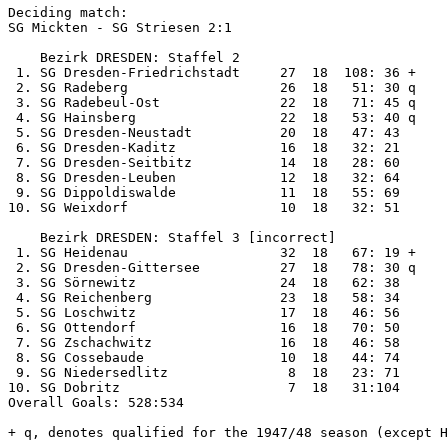
Deciding match:

SG Mickten - SG Striesen 2:1

    Bezirk DRESDEN: Staffel 2

 1. SG Dresden-Friedrichstadt     27  18  108: 36 +

 2. SG Radeberg                   26  18   51: 30 q

 3. SG Radebeul-Ost               22  18   71: 45 q

 4. SG Hainsberg                  22  18   53: 40 q

 5. SG Dresden-Neustadt           20  18   47: 43

 6. SG Dresden-Kaditz             16  18   32: 21

 7. SG Dresden-Seitbitz           14  18   28: 60

 8. SG Dresden-Leuben             12  18   32: 64

 9. SG Dippoldiswalde             11  18   55: 69

10. SG Weixdorf                   10  18   32: 51

    Bezirk DRESDEN: Staffel 3 [incorrect]

 1. SG Heidenau                   32  18   67: 19 +

 2. SG Dresden-Gittersee          27  18   78: 30 q

 3. SG Sörnewitz                  24  18   62: 38

 4. SG Reichenberg                23  18   58: 34

 5. SG Loschwitz                  17  18   46: 56

 6. SG Ottendorf                  16  18   70: 50

 7. SG Zschachwitz                16  18   46: 58

 8. SG Cossebaude                 10  18   44: 74

 9. SG Niedersedlitz               8  18   23: 71

10. SG Dobritz                     7  18   31:104

Overall Goals: 528:534

+ q, denotes qualified for the 1947/48 season (except H