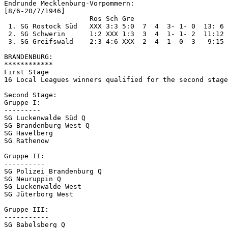
Endrunde Mecklenburg-Vorpommern:

[8/6-20/7/1946]

                     Ros Sch Gre

 1. SG Rostock Süd   XXX 3:3 5:0  7  4  3- 1- 0  13: 6

 2. SG Schwerin      1:2 XXX 1:3  3  4  1- 1- 2  11:12

 3. SG Greifswald    2:3 4:6 XXX  2  4  1- 0- 3   9:15

BRANDENBURG:

************

First Stage

16 Local Leagues winners qualified for the second stage

Second Stage:

Gruppe I:

---------

SG Luckenwalde Süd Q

SG Brandenburg West Q

SG Havelberg

SG Rathenow

Gruppe II:

----------

SG Polizei Brandenburg Q

SG Neuruppin Q

SG Luckenwalde West

SG Jüterborg West

Gruppe III:

-----------

SG Babelsberg Q
