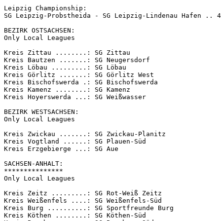
Leipzig Championship:

SG Leipzig-Probstheida - SG Leipzig-Lindenau Hafen .. 4
BEZIRK OSTSACHSEN:

Only Local Leagues

Kreis Zittau ........: SG Zittau

Kreis Bautzen .......: SG Neugersdorf

Kreis Löbau .........: SG Löbau

Kreis Görlitz .......: SG Görlitz West

Kreis Bischofswerda .: SG Bischofswerda

Kreis Kamenz ........: SG Kamenz

Kreis Hoyerswerda ...: SG Weißwasser

BEZIRK WESTSACHSEN:

Only Local Leagues

Kreis Zwickau .......: SG Zwickau-Planitz

Kreis Vogtland ......: SG Plauen-Süd

Kreis Erzgebierge ...: SG Aue

SACHSEN-ANHALT:

***************

Only Local Leagues

Kreis Zeitz .........: SG Rot-Weiß Zeitz

Kreis Weißenfels ....: SG Weißenfels-Süd

Kreis Burg ..........: SG Sportfreunde Burg

Kreis Köthen ........: SG Köthen-Süd
