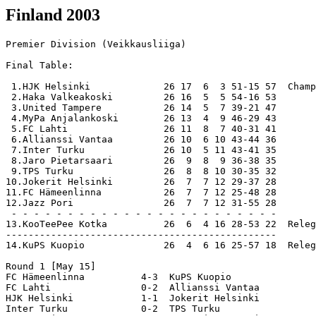
Finland 2003
Premier Division (Veikkausliiga)

Final Table:

 1.HJK Helsinki             26 17  6  3 51-15 57  Champions
 2.Haka Valkeakoski         26 16  5  5 54-16 53
 3.United Tampere           26 14  5  7 39-21 47
 4.MyPa Anjalankoski        26 13  4  9 46-29 43
 5.FC Lahti                 26 11  8  7 40-31 41
 6.Allianssi Vantaa         26 10  6 10 43-44 36
 7.Inter Turku              26 10  5 11 43-41 35
 8.Jaro Pietarsaari         26  9  8  9 36-38 35
 9.TPS Turku                26  8  8 10 30-35 32
10.Jokerit Helsinki         26  7  7 12 29-37 28
11.FC Hämeenlinna           26  7  7 12 25-48 28
12.Jazz Pori                26  7  7 12 31-55 28
 - - - - - - - - - - - - - - - - - - - - - - - -
13.KooTeePee Kotka          26  6  4 16 28-53 22  Relegation Playoff
------------------------------------------------
14.KuPS Kuopio              26  4  6 16 25-57 18  Relegated

Round 1 [May 15]
FC Hämeenlinna          4-3  KuPS Kuopio             
FC Lahti                0-2  Allianssi Vantaa        
HJK Helsinki            1-1  Jokerit Helsinki        
Inter Turku             0-2  TPS Turku               
Jazz Pori               1-1  Jaro Pietarsaari        
KooTeePee Kotka         1-2  MyPa Anjalankoski       
United Tampere          0-2  Haka Valkeakoski        

Round 2
[May 18]
FC Hämeenlinna          1-1  Jaro Pietarsaari        
Haka Valkeakoski        0-1  HJK Helsinki            
Jokerit Helsinki        4-0  Inter Turku             
KuPS Kuopio             1-1  FC Lahti                
MyPa Anjalankoski       4-0  Jazz Pori               
TPS Turku               4-2  KooTeePee Kotka         
[May 19]
Allianssi Vantaa        3-1  United Tampere          

Round 3
[May 21]
Jokerit Helsinki        3-1  Jazz Pori               
[May 22]
Allianssi Vantaa        2-0  Inter Turku             
FC Lahti                0-1  United Tampere          
Haka Valkeakoski        2-0  KooTeePee Kotka         
KuPS Kuopio             0-2  HJK Helsinki            
MyPa Anjalankoski       0-0  FC Hämeenlinna          
TPS Turku               3-1  Jaro Pietarsaari        

Round 4
[May 25]
HJK Helsinki            2-2  Allianssi Vantaa        
Jaro Pietarsaari        0-2  MyPa Anjalankoski       
Jazz Pori               2-1  TPS Turku               
KooTeePee Kotka         2-0  Jokerit Helsinki        
United Tampere          4-1  KuPS Kuopio             
[May 26]
FC Lahti                0-0  FC Hämeenlinna          
Inter Turku             2-4  Haka Valkeakoski
      
Round 5 [May 29]
FC Hämeenlinna          0-3  Allianssi Vantaa        
FC Lahti                0-1  Jokerit Helsinki        
HJK Helsinki            1-0  MyPa Anjalankoski       
Inter Turku             1-1  Jaro Pietarsaari        
KooTeePee Kotka         3-0  Jazz Pori               
KuPS Kuopio             0-3  Haka Valkeakoski        
United Tampere          2-0  TPS Turku               

Round 6
[Jun 1]
Allianssi Vantaa        5-2  KuPS Kuopio             
Jaro Pietarsaari        3-1  KooTeePee Kotka         
Jazz Pori               2-0  FC Hämeenlinna          
MyPa Anjalankoski       2-2  Inter Turku             
TPS Turku               1-0  HJK Helsinki            
[Jun 2]
Haka Valkeakoski        5-1  FC Lahti                
Jokerit Helsinki        0-1  United Tampere          

Round 7
[Jun 14]
FC Hämeenlinna          2-1  Jokerit Helsinki        
[Jun 15]
Allianssi Vantaa        1-4  MyPa Anjalankoski       
FC Lahti                4-2  Jazz Pori               
Haka Valkeakoski        1-0  TPS Turku               
Inter Turku             1-2  HJK Helsinki            
KooTeePee Kotka         2-1  United Tampere          
KuPS Kuopio             1-5  Jaro Pietarsaari        

Round 8
[Jun 18]
Jaro Pietarsaari        1-1  FC Lahti                
Jokerit Helsinki        0-0  Haka Valkeakoski        
TPS Turku               2-2  Allianssi Vantaa        
United Tampere          2-0  Jazz Pori               
[Jun 19]
FC Hämeenlinna          1-0  Inter Turku             
HJK Helsinki            5-0  KooTeePee Kotka         
MyPa Anjalankoski       1-0  KuPS Kuopio   
          
Round 9 
[Jun 26]   
Jaro Pietarsaari        2-3  HJK Helsinki            
Jazz Pori               1-2  Inter Turku             
Jokerit Helsinki        1-2  KuPS Kuopio             
KooTeePee Kotka         1-2  FC Hämeenlinna          
MyPa Anjalankoski       0-1  United Tampere          
TPS Turku               2-2  FC Lahti                
[Jul 16]
Haka Valkeakoski        5-0  Allianssi Vantaa     

Round 10
[Jun 29]
FC Hämeenlinna          2-1  KooTeePee Kotka         
FC Lahti                2-0  TPS Turku               
HJK Helsinki            0-0  Jaro Pietarsaari        
KuPS Kuopio             2-1  Jokerit Helsinki        
[Jun 30]
Inter Turku             2-0  Jazz Pori               
[Jul 17]
United Tampere          2-0  MyPa Anjalankoski   
[Jul 31]    
Allianssi Vantaa        0-3  Haka Valkeakoski         

Round 11 
[Jul 2]
Allianssi Vantaa        3-0  FC Hämeenlinna       
[Jul 3]   
Haka Valkeakoski        3-1  KuPS Kuopio             
Jaro Pietarsaari        0-6  Inter Turku             
Jazz Pori               3-2  KooTeePee Kotka         
Jokerit Helsinki        2-0  FC Lahti                
MyPa Anjalankoski       2-0  HJK Helsinki            
TPS Turku               1-1  United Tampere          

Round 12
[Jul 10]
KuPS Kuopio             0-0  Allianssi Vantaa        
United Tampere          5-0  Jokerit Helsinki        
[Jul 12]
HJK Helsinki            1-1  TPS Turku               
[Jul 13]
FC Hämeenlinna          1-3  Jazz Pori               
FC Lahti                0-0  Haka Valkeakoski        
Inter Turku             1-0  MyPa Anjalankoski       
KooTeePee Kotka         2-0  Jaro Pietarsaari        

Round 13
[Jul 17]
KuPS Kuopio             0-0  TPS Turku               
[Jul 19]
Jazz Pori               2-6  HJK Helsinki            
[Jul 20]   
FC Lahti                4-1  MyPa Anjalankoski       
Haka Valkeakoski        4-0  FC Hämeenlinna          
KooTeePee Kotka         3-3  Inter Turku             
[Jul 23]
Jaro Pietarsaari        0-0  United Tampere    
[Aug 21]
Allianssi Vantaa        1-1  Jokerit Helsinki           

Round 14
[Jul 26]
Jaro Pietarsaari        4-2  KuPS Kuopio             
[Jul 27]
HJK Helsinki            2-1  Inter Turku              
Jazz Pori               1-1  FC Lahti                
[Jul 28]
Jokerit Helsinki        2-2  FC Hämeenlinna          
TPS Turku               0-2  Haka Valkeakoski 
[Oct 12]
MyPa Anjalankoski       3-1  Allianssi Vantaa   
[Oct 15]
United Tampere          0-0  KooTeePee Kotka         
     
Round 15
[Aug 2]
HJK Helsinki            2-0  FC Lahti                
Inter Turku             1-2  KuPS Kuopio             
United Tampere          4-0  FC Hämeenlinna          
[Aug 3]
Jokerit Helsinki        1-1  Jaro Pietarsaari        
KooTeePee Kotka         0-1  Allianssi Vantaa        
TPS Turku               1-4  MyPa Anjalankoski       
[Aug 7]
Haka Valkeakoski        5-0  Jazz Pori               

Round 16
[Aug 13]
FC Lahti                3-0  Inter Turku             
[Aug 16]
FC Hämeenlinna          0-1  TPS Turku               
United Tampere          1-0  HJK Helsinki            
[Aug 17]
Allianssi Vantaa        4-0  Jazz Pori               
Jaro Pietarsaari        0-2  Haka Valkeakoski        
KuPS Kuopio             1-3  KooTeePee Kotka         
MyPa Anjalankoski       3-0  Jokerit Helsinki        

Round 17
[Aug 24]
FC Lahti                2-1  Jaro Pietarsaari        
Haka Valkeakoski        0-1  Jokerit Helsinki        
Jazz Pori               1-1  United Tampere          
KooTeePee Kotka         0-4  HJK Helsinki            
KuPS Kuopio             2-2  MyPa Anjalankoski       
[Aug 25]
Allianssi Vantaa        2-1  TPS Turku               
Inter Turku             4-1  FC Hämeenlinna          

Round 18
[Aug 31]
HJK Helsinki            2-0  United Tampere          
Jazz Pori               1-1  Allianssi Vantaa        
KooTeePee Kotka         0-1  KuPS Kuopio             
TPS Turku               2-0  FC Hämeenlinna          
[Sep 1]
Haka Valkeakoski        2-3  Jaro Pietarsaari        
Inter Turku             1-1  FC Lahti                
Jokerit Helsinki        2-4  MyPa Anjalankoski       

Round 19
[Sep 14]
Allianssi Vantaa        5-0  KooTeePee Kotka         
Jaro Pietarsaari        2-0  Jokerit Helsinki        
Jazz Pori               1-1  Haka Valkeakoski        
KuPS Kuopio             0-3  Inter Turku             
MyPa Anjalankoski       1-2  TPS Turku               
[Sep 21]
FC Hämeenlinna          0-3  HJK Helsinki            
[Sep 24]
United Tampere          1-3  FC Lahti                

Round 20
[Sep 15]
FC Hämeenlinna          0-0  United Tampere          
[Sep 18]
Jokerit Helsinki        0-1  HJK Helsinki            
TPS Turku               1-1  Inter Turku             
[Sep 21]
Allianssi Vantaa        0-1  Jaro Pietarsaari        
FC Lahti                4-1  KooTeePee Kotka        
KuPS Kuopio             0-2  Jazz Pori           
[Oct 22]    
Haka Valkeakoski        0-1  MyPa Anjalankoski        

Round 21
[Sep 14]
FC Lahti                0-0  HJK Helsinki            
[Sep 18]
Haka Valkeakoski        1-0  United Tampere          
MyPa Anjalankoski       2-0  KooTeePee Kotka         
[Sep 22]
Jokerit Helsinki        2-0  TPS Turku               
[Sep 24]
Inter Turku             5-2  Allianssi Vantaa     
[Sep 25]   
Jaro Pietarsaari        0-1  Jazz Pori               
KuPS Kuopio             0-2  FC Hämeenlinna          

Round 22
[Sep 27]
United Tampere          1-0  Inter Turku             
[Sep 28]
Jaro Pietarsaari        2-0  Allianssi Vantaa        
HJK Helsinki            3-0  FC Hämeenlinna          
Jazz Pori               2-2  KuPS Kuopio             
MyPa Anjalankoski       2-3  Haka Valkeakoski        
TPS Turku               3-0  Jokerit Helsinki        
[Sep 29]
KooTeePee Kotka         2-1  FC Lahti                

Round 23
[Oct 1]
United Tampere          4-2  Allianssi Vantaa         