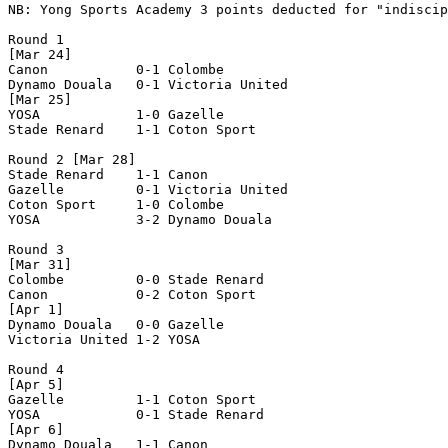
NB: Yong Sports Academy 3 points deducted for "indiscip
Round 1

[Mar 24]

Canon           0-1 Colombe         

Dynamo Douala   0-1 Victoria United 

[Mar 25]

YOSA            1-0 Gazelle         

Stade Renard    1-1 Coton Sport     

Round 2 [Mar 28]

Stade Renard    1-1 Canon           

Gazelle         0-1 Victoria United 

Coton Sport     1-0 Colombe         

YOSA            3-2 Dynamo Douala   

Round 3

[Mar 31]

Colombe         0-0 Stade Renard    

Canon           0-2 Coton Sport     

[Apr 1]

Dynamo Douala   0-0 Gazelle         

Victoria United 1-2 YOSA            

Round 4

[Apr 5]

Gazelle         1-1 Coton Sport     

YOSA            0-1 Stade Renard    

[Apr 6]

Dynamo Douala   1-1 Canon           
