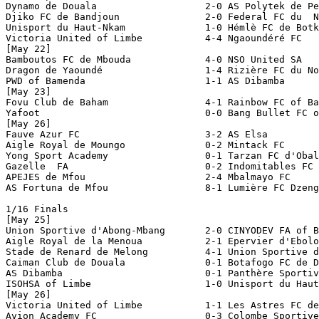
Dynamo de Douala                   2-0 AS Polytek de Pe
Djiko FC de Bandjoun               2-0 Federal FC du  N
Unisport du Haut-Nkam              1-0 Hémlè FC de Botk
Victoria United of Limbe           4-4 Ngaoundéré FC   
[May 22]

Bamboutos FC de Mbouda             4-0 NSO United SA

Dragon de Yaoundé                  1-4 Rizière FC du No
PWD of Bamenda                     1-1 AS Dibamba      
[May 23]

Fovu Club de Baham                 4-1 Rainbow FC of Ba
Yafoot                             0-0 Bang Bullet FC o
[May 26]

Fauve Azur FC                      3-2 AS Elsa

Aigle Royal de Moungo              0-2 Mintack FC

Yong Sport Academy                 0-1 Tarzan FC d'Obal
Gazelle  FA                        0-2 Indomitables FC 
APEJES de Mfou                     2-4 Mbalmayo FC

AS Fortuna de Mfou                 8-1 Lumière FC Dzeng

1/16 Finals

[May 25]

Union Sportive d'Abong-Mbang       2-0 CINYODEV FA of B
Aigle Royal de la Menoua           2-1 Epervier d'Ebolo
Stade de Renard de Melong          4-1 Union Sportive d
Caiman Club de Douala              0-1 Botafogo FC de D
AS Dibamba                         0-1 Panthère Sportiv
ISOHSA of Limbe                    1-0 Unisport du Haut
[May 26]

Victoria United of Limbe           1-1 Les Astres FC de
Avion Academy FC                   0-3 Colombe Sportive