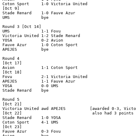
Coton Sport     1-0 Victoria United 

[Oct 9]

Stade Renard    1-0 Fauve Azur      

UMS             bye

Round 3 [Oct 14]

UMS             1-1 Fovu            

Victoria United 1-2 Stade Renard    

YOSA            0-2 Avion           

Fauve Azur      1-0 Coton Sport     

APEJES          bye

Round 4

[Oct 17]

Avion           1-1 Coton Sport     

[Oct 18]

Fovu            2-1 Victoria United 

APEJES          1-1 Fauve Azur      

YOSA            0-0 UMS             

Stade Renard    bye

Round 5

[Oct 21]

Victoria United awd APEJES          [awarded 0-3, Victo
[Oct 22]                             also had 3 points 
Stade Renard    1-0 YOSA            

Coton Sport     4-1 UMS             

[Oct 23]

Fauve Azur      0-3 Fovu            

Avion           bye
