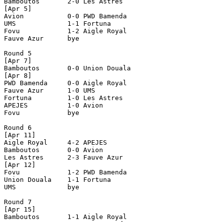
Bamboutos       2-0 Les Astres      

[Apr 5]

Avion           0-0 PWD Bamenda     

UMS             1-1 Fortuna         

Fovu            1-2 Aigle Royal     

Fauve Azur      bye

Round 5

[Apr 7]

Bamboutos       0-0 Union Douala    

[Apr 8]

PWD Bamenda     0-0 Aigle Royal     

Fauve Azur      1-0 UMS             

Fortuna         1-0 Les Astres      

APEJES          1-0 Avion           

Fovu            bye

Round 6

[Apr 11]

Aigle Royal     4-2 APEJES          

Bamboutos       0-0 Avion           

Les Astres      2-3 Fauve Azur      

[Apr 12]

Fovu            1-2 PWD Bamenda     

Union Douala    1-1 Fortuna         

UMS             bye

Round 7

[Apr 15]

Bamboutos       1-1 Aigle Royal     
