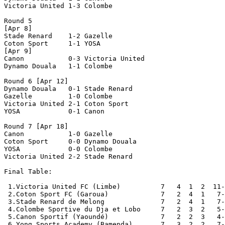
Victoria United 1-3 Colombe         

Round 5

[Apr 8]

Stade Renard    1-2 Gazelle         

Coton Sport     1-1 YOSA            

[Apr 9]

Canon           0-3 Victoria United 

Dynamo Douala   1-1 Colombe         

Round 6 [Apr 12]

Dynamo Douala   0-1 Stade Renard    

Gazelle         1-0 Colombe         

Victoria United 2-1 Coton Sport     

YOSA            0-1 Canon           

Round 7 [Apr 18]

Canon           1-0 Gazelle         

Coton Sport     0-0 Dynamo Douala   

YOSA            0-0 Colombe         

Victoria United 2-2 Stade Renard    

Final Table:

 1.Victoria United FC (Limbe)          7   4  1  2  11-
 2.Coton Sport FC (Garoua)             7   2  4  1   7-
 3.Stade Renard de Melong              7   2  4  1   7-
 4.Colombe Sportive du Dja et Lobo     7   2  3  2   5-
 5.Canon Sportif (Yaoundé)             7   2  2  3   4-
 6.Yong Sports Academy (Bamenda)       7   3  2  2   7-