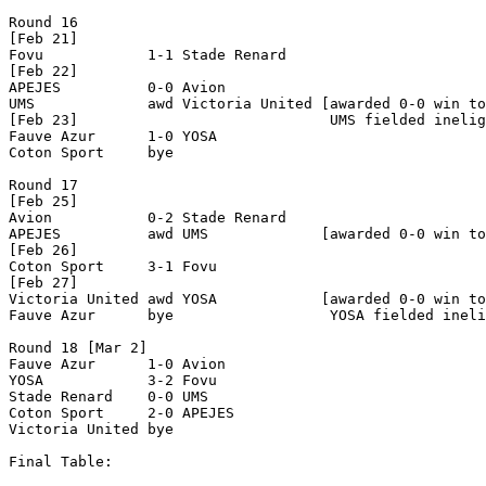
Round 16

[Feb 21]

Fovu            1-1 Stade Renard    

[Feb 22]

APEJES          0-0 Avion           

UMS             awd Victoria United [awarded 0-0 win to
[Feb 23]                             UMS fielded inelig
Fauve Azur      1-0 YOSA            

Coton Sport     bye

Round 17

[Feb 25]

Avion           0-2 Stade Renard    

APEJES          awd UMS             [awarded 0-0 win to
[Feb 26]

Coton Sport     3-1 Fovu            

[Feb 27]

Victoria United awd YOSA            [awarded 0-0 win to
Fauve Azur      bye                  YOSA fielded ineli
Round 18 [Mar 2]

Fauve Azur      1-0 Avion           

YOSA            3-2 Fovu            

Stade Renard    0-0 UMS             

Coton Sport     2-0 APEJES          

Victoria United bye

Final Table:
