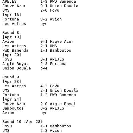
APEJES          1-3 PWD Bamenda     

Fauve Azur      0-1 Union Douala    

UMS             2-0 Fovu            

[Apr 16]

Fortuna         3-2 Avion           

Les Astres      bye

Round 8

[Apr 19]

Avion           0-1 Fauve Azur      

Les Astres      2-1 UMS             

PWD Bamenda     1-1 Bamboutos       

[Apr 20]

Fovu            0-1 APEJES          

Aigle Royal     2-3 Fortuna         

Union Douala    bye

Round 9

[Apr 23]

Les Astres      4-3 Fovu            

UMS             2-1 Union Douala    

Fortuna         1-2 PWD Bamenda     

[Apr 24]

Fauve Azur      2-0 Aigle Royal     

Bamboutos       0-2 APEJES          

Avion           bye

Round 10 [Apr 28]

Fovu            1-1 Bamboutos       

UMS             2-3 Avion           
