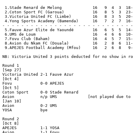
 1.Stade Renard de Melong             16   9  4  3  18-
 2.Coton Sport FC (Garoua)            16   8  5  3  23-
 3.Victoria United FC (Limbe)         16   8  3  5  20-
 4.Yong Sports Academy (Bamenda)      16   7  2  7  16-
- - - - - - - - - - - - - - - - - - - - - - - - - - - -
 5.Fauve Azur Elite de Yaoundé        16   6  5  5  14-
 6.UMS de Loum                        16   4  6  6  10-
 7.Fovu Club (Baham)                  16   4  5  7  15-
 8.Avion du Nkam FC (Douala)          16   2  8  6  11-
 9.APEJES Football Academy (Mfou)     16   2  6  8   9-
NB: Victoria United 3 points deducted for no show in ro
Round 1

[Sep 27]

Victoria United 2-1 Fauve Azur      

[Oct 4]

Fovu            0-0 APEJES          

[Oct 5]

Coton Sport     0-0 Stade Renard    

Avion           n/p UMS             [not played due to 
[Jan 10]

Avion           0-2 UMS             

YOSA            bye

Round 2

[Oct 8]

APEJES          1-1 YOSA            

Avion           1-1 Fovu            
