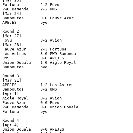
[Mar 23]

Fortuna         2-2 Fovu            

PWD Bamenda     2-2 UMS             

[Mar 24]

Bamboutos       0-0 Fauve Azur      

APEJES          bye

Round 2

[Mar 27]

Fovu            3-2 Avion           

[Mar 28]

Fauve Azur      2-3 Fortuna         

Les Astres      3-0 PWD Bamenda     

UMS             0-0 APEJES          

Union Douala    1-0 Aigle Royal     

Bamboutos       bye

Round 3

[Mar 31]

APEJES          1-2 Les Astres      

Bamboutos       3-2 UMS             

[Apr 1]

Aigle Royal     0-2 Avion           

Fauve Azur      0-0 Fovu            

PWD Bamenda     0-0 Union Douala    

Fortuna         bye

Round 4

[Apr 4]

Union Douala    0-0 APEJES          
