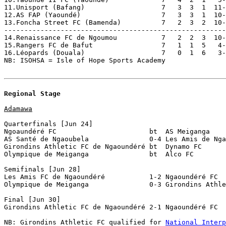
11.Unisport (Bafang)                   7   3  3  1  11-
12.AS FAP (Yaoundé)                    7   3  3  1  10-
13.Foncha Street FC (Bamenda)          7   2  3  2  10-
-------------------------------------------------------
14.Renaissance FC de Ngoumou           7   2  2  3  10-
15.Rangers FC de Bafut                 7   1  1  5   4-
16.Léopards (Douala)                   7   0  1  6   3-
NB: ISOHSA = Isle of Hope Sports Academy

Regional Stage
Adamawa
Quarterfinals [Jun 24]

Ngoaundéré FC                       bt  AS Meiganga

AS Santé de Ngaoubela               0-4 Les Amis de Nga
Girondins Athletic FC de Ngaoundéré bt  Dynamo FC

Olympique de Meiganga               bt  Alco FC

Semifinals [Jun 28]

Les Amis FC de Ngaoundéré           1-2 Ngaoundéré FC 

Olympique de Meiganga               0-3 Girondins Athle
Final [Jun 30]

Girondins Athletic FC de Ngaoundéré 2-1 Ngaoundéré FC

NB: Girondins Athletic FC qualified for 
National Interp