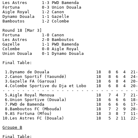
Les Astres      1-3 PWD Bamenda     

Fortuna         0-3 Union Douala    

Aigle Royal     1-2 Canon           

Dynamo Douala   1-1 Gazelle         

Bamboutos       1-2 Colombe         

Round 18 [Mar 3]

Fortuna         1-0 Canon           

Les Astres      2-0 Bamboutos       

Gazelle         1-1 PWD Bamenda     

Colombe         0-0 Aigle Royal     

Union Douala    0-1 Dynamo Douala   

Final Table:

 1.Dynamo de Douala                   18   8  6  4  21-
 2.Canon Sportif (Yaoundé)            18   8  6  4  24-
 3.Gazelle FA (Garoua)                18   6  8  4  20-
 4.Colombe Sportive du Dja et Lobo    18   6  8  4  20-
- - - - - - - - - - - - - - - - - - - - - - - - - - - -
 5.Aigle Royal Menoua                 18   7  4  7  21-
 6.Union Sportive (Douala)            18   6  6  6  18-
 7.PWD de Bamenda                     18   6  6  6  17-
 8.Bamboutos FC (Mbouda)              18   7  2  9  28-
 9.AS Fortuna (Mfou)                  18   3  8  7  11-
10.Les Astres FC (Douala)             18   5  2 11  22-
Groupe B
Final Table:
