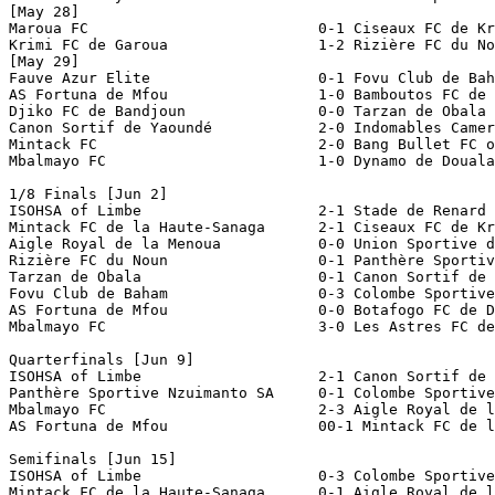
[May 28]

Maroua FC                          0-1 Ciseaux FC de Kr
Krimi FC de Garoua                 1-2 Rizière FC du No
[May 29]

Fauve Azur Elite                   0-1 Fovu Club de Bah
AS Fortuna de Mfou                 1-0 Bamboutos FC de 
Djiko FC de Bandjoun               0-0 Tarzan de Obala 
Canon Sortif de Yaoundé            2-0 Indomables Camer
Mintack FC                         2-0 Bang Bullet FC o
Mbalmayo FC                        1-0 Dynamo de Douala
1/8 Finals [Jun 2]

ISOHSA of Limbe                    2-1 Stade de Renard 
Mintack FC de la Haute-Sanaga      2-1 Ciseaux FC de Kr
Aigle Royal de la Menoua           0-0 Union Sportive d
Rizière FC du Noun                 0-1 Panthère Sportiv
Tarzan de Obala                    0-1 Canon Sortif de 
Fovu Club de Baham                 0-3 Colombe Sportive
AS Fortuna de Mfou                 0-0 Botafogo FC de D
Mbalmayo FC                        3-0 Les Astres FC de
Quarterfinals [Jun 9]

ISOHSA of Limbe                    2-1 Canon Sortif de 
Panthère Sportive Nzuimanto SA     0-1 Colombe Sportive
Mbalmayo FC                        2-3 Aigle Royal de l
AS Fortuna de Mfou                 00-1 Mintack FC de l
Semifinals [Jun 15]

ISOHSA of Limbe                    0-3 Colombe Sportive
Mintack FC de la Haute-Sanaga      0-1 Aigle Royal de l