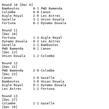
Round 10 [Dec 6]

Bamboutos       0-1 PWD Bamenda     

Colombe         0-0 Canon           

Aigle Royal     2-0 Les Astres      

Gazelle         3-1 Union Douala    

Fortuna         0-1 Dynamo Douala   

Round 11

[Dec 10]

Fortuna         1-3 Aigle Royal     

Dynamo Douala   0-2 Les Astres      

Gazelle         2-1 Bamboutos       

PWD Bamenda     0-1 Canon           

[Dec 13]

Union Douala    1-2 Colombe         

Round 12

[Dec 22]

PWD Bamenda     2-0 Colombe         

[Dec 23]

Canon           2-0 Gazelle         

Bamboutos       3-0 Union Douala    

Aigle Royal     0-1 Dynamo Douala   

Les Astres      1-2 Fortuna         

Round 13

[Dec 27]

Colombe         1-1 Gazelle         

[Dec 29]
