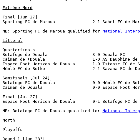
Extrême Nord
Final [Jun 27]

Sporting FC de Maroua               2-1 Sahel FC de Mar
NB: Sporting FC de Maroua qualified for 
National Interp
Littoral
Quarterfinals

Botafogo de Douala                  3-0 Douala FC

Caïman de (Douala                   1-0 AS Dauphine de 
Espace Foot Horizon de Douala       1-0 Titanic FC de S
Hémlé FC de Botko                   2-1 Savana FC de Do
Semifinals [Jul 24]

Botafogo FC de Douala               0-0 Hémlé FC de Bot
Caïman de Douala                    0-0 Espace Foot Hor
Final [Jul 27]

Espace Foot Horizon de Douala       0-1 Botafogo FC de 
NB: Botafogo FC de Douala qualified for 
National Interp
North
Playoffs

Round 1 [Jun 28?]
