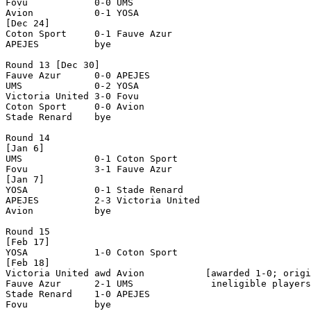
Fovu            0-0 UMS             

Avion           0-1 YOSA            

[Dec 24]

Coton Sport     0-1 Fauve Azur      

APEJES          bye

Round 13 [Dec 30]

Fauve Azur      0-0 APEJES          

UMS             0-2 YOSA            

Victoria United 3-0 Fovu            

Coton Sport     0-0 Avion           

Stade Renard    bye

Round 14

[Jan 6]

UMS             0-1 Coton Sport     

Fovu            3-1 Fauve Azur      

[Jan 7]

YOSA            0-1 Stade Renard    

APEJES          2-3 Victoria United 

Avion           bye

Round 15

[Feb 17]

YOSA            1-0 Coton Sport     

[Feb 18]

Victoria United awd Avion           [awarded 1-0; origi
Fauve Azur      2-1 UMS              ineligible players
Stade Renard    1-0 APEJES          

Fovu            bye
