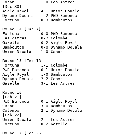
Canon           1-0 Les Astres      

[Dec 30]

Aigle Royal     4-1 Union Douala    

Dynamo Douala   1-2 PWD Bamenda     

Fortuna         0-3 Bamboutos       

Round 14 [Jan 7]

Fortuna         0-0 PWD Bamenda     

Les Astres      0-2 Colombe         

Gazelle         0-2 Aigle Royal     

Bamboutos       0-0 Dynamo Douala   

Union Douala    1-0 Canon           

Round 15 [Feb 18]

Fortuna         1-1 Colombe         

PWD Bamenda     0-1 Union Douala    

Aigle Royal     1-0 Bamboutos       

Dynamo Douala   2-2 Canon           

Gazelle         3-1 Les Astres      

Round 16

[Feb 21]

PWD Bamenda     0-1 Aigle Royal     

Canon           3-0 Bamboutos       

Colombe         2-1 Dynamo Douala   

[Feb 22]

Union Douala    2-1 Les Astres      

Fortuna         0-2 Gazelle         

Round 17 [Feb 25]
