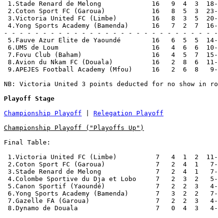
 1.Stade Renard de Melong             16   9  4  3  18-
 2.Coton Sport FC (Garoua)            16   8  5  3  23-
 3.Victoria United FC (Limbe)         16   8  3  5  20-
 4.Yong Sports Academy (Bamenda)      16   7  2  7  16-
- - - - - - - - - - - - - - - - - - - - - - - - - - - -
 5.Fauve Azur Elite de Yaoundé        16   6  5  5  14-
 6.UMS de Loum                        16   4  6  6  10-
 7.Fovu Club (Baham)                  16   4  5  7  15-
 8.Avion du Nkam FC (Douala)          16   2  8  6  11-
 9.APEJES Football Academy (Mfou)     16   2  6  8   9-
NB: Victoria United 3 points deducted for no show in ro
Playoff Stage
Championship Playoff
 | 
Relegation Playoff
Championship Playoff ("Playoffs Up")
Final Table:

 1.Victoria United FC (Limbe)          7   4  1  2  11-
 2.Coton Sport FC (Garoua)             7   2  4  1   7-
 3.Stade Renard de Melong              7   2  4  1   7-
 4.Colombe Sportive du Dja et Lobo     7   2  3  2   5-
 5.Canon Sportif (Yaoundé)             7   2  2  3   4-
 6.Yong Sports Academy (Bamenda)       7   3  2  2   7-
 7.Gazelle FA (Garoua)                 7   2  2  3   4-
 8.Dynamo de Douala                    7   0  4  3   4-