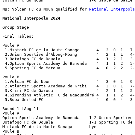
Volcan FC du Noun                   1-0 Sable de Batie 

NB: Volcan FC du Noun qualified for 
National Interpools
National Interpools 2024
Group Stage
Final Tables:

Poule A

 1.Mintack FC de la Haute Sanaga       4   3  0  1   7-
 2.Union Sportive d'Abong-Mbang        4   2  1  1   4-
 3.Botafogo FC de Douala               4   1  2  1   3-
 4.Option Sports Academy de Bamenda    4   1  1  2   5-
 5.Sporting FC de Maroua               4   0  2  2   2-
Poule B

 1.Volcan FC du Noun                   4   3  0  1   9-
 2.Atlantic Sports Academy de Kribi    4   3  0  1   7-
 3.Krimi FC de Garoua                  4   2  1  1   5-
 4.Girondins Athletic FC de Ngaoundéré 4   1  1  2   4-
 5.Buea United FC                      4   0  0  4   3-
Round 1 [Aug 1]

Poule A

Option Sports Academy de Bamenda    1-2 Union Sportive 
Botafogo FC de Douala               1-1 Sporting FC de 
Mintack FC de la Haute Sanaga       bye 

Poule B
