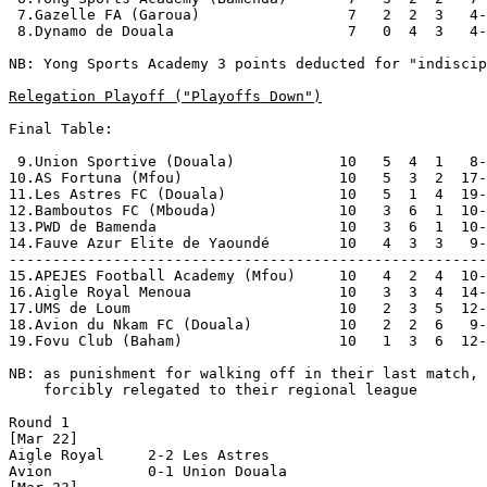
 7.Gazelle FA (Garoua)                 7   2  2  3   4-
 8.Dynamo de Douala                    7   0  4  3   4-
NB: Yong Sports Academy 3 points deducted for "indiscip
Relegation Playoff ("Playoffs Down")
Final Table:

 9.Union Sportive (Douala)            10   5  4  1   8-
10.AS Fortuna (Mfou)                  10   5  3  2  17-
11.Les Astres FC (Douala)             10   5  1  4  19-
12.Bamboutos FC (Mbouda)              10   3  6  1  10-
13.PWD de Bamenda                     10   3  6  1  10-
14.Fauve Azur Elite de Yaoundé        10   4  3  3   9-
-------------------------------------------------------
15.APEJES Football Academy (Mfou)     10   4  2  4  10-
16.Aigle Royal Menoua                 10   3  3  4  14-
17.UMS de Loum                        10   2  3  5  12-
18.Avion du Nkam FC (Douala)          10   2  2  6   9-
19.Fovu Club (Baham)                  10   1  3  6  12-
NB: as punishment for walking off in their last match, 
    forcibly relegated to their regional league

Round 1

[Mar 22]

Aigle Royal     2-2 Les Astres      

Avion           0-1 Union Douala    
