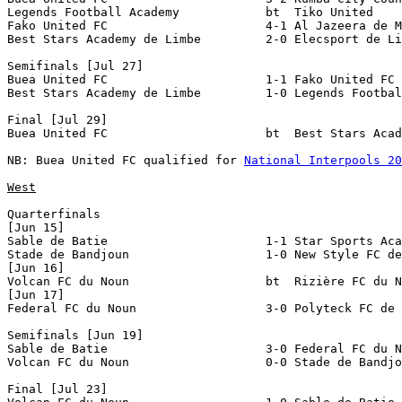
Legends Football Academy            bt  Tiko United

Fako United FC                      4-1 Al Jazeera de M
Best Stars Academy de Limbe         2-0 Elecsport de Li
Semifinals [Jul 27]

Buea United FC                      1-1 Fako United FC 
Best Stars Academy de Limbe         1-0 Legends Footbal
Final [Jul 29]

Buea United FC                      bt  Best Stars Acad
NB: Buea United FC qualified for 
National Interpools 20
West
Quarterfinals 

[Jun 15]

Sable de Batie                      1-1 Star Sports Aca
Stade de Bandjoun                   1-0 New Style FC de
[Jun 16]

Volcan FC du Noun                   bt  Rizière FC du N
[Jun 17]

Federal FC du Noun                  3-0 Polyteck FC de 
Semifinals [Jun 19]

Sable de Batie                      3-0 Federal FC du N
Volcan FC du Noun                   0-0 Stade de Bandjo
Final [Jul 23]
