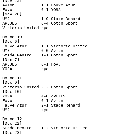
[Nov 25]

Avion           1-1 Fauve Azur      

Fovu            0-1 YOSA            

[Nov 26]

UMS             1-0 Stade Renard    

APEJES          0-4 Coton Sport     

Victoria United bye

Round 10

[Dec 6]

Fauve Azur      1-1 Victoria United 

UMS             0-0 Avion           

Stade Renard    1-1 Coton Sport     

[Dec 7]

APEJES          0-1 Fovu            

YOSA            bye

Round 11

[Dec 9]

Victoria United 2-2 Coton Sport     

[Dec 10]

YOSA            4-0 APEJES          

Fovu            0-1 Avion           

Fauve Azur      2-1 Stade Renard    

UMS             bye

Round 12

[Dec 22]

Stade Renard    1-2 Victoria United 

[Dec 23]
