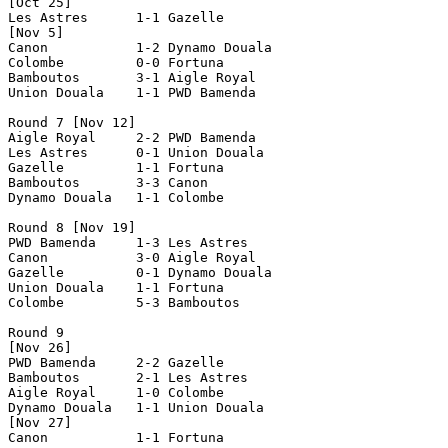
[Oct 25]

Les Astres      1-1 Gazelle         

[Nov 5]

Canon           1-2 Dynamo Douala   

Colombe         0-0 Fortuna         

Bamboutos       3-1 Aigle Royal     

Union Douala    1-1 PWD Bamenda     

Round 7 [Nov 12]

Aigle Royal     2-2 PWD Bamenda     

Les Astres      0-1 Union Douala    

Gazelle         1-1 Fortuna         

Bamboutos       3-3 Canon           

Dynamo Douala   1-1 Colombe         

Round 8 [Nov 19]

PWD Bamenda     1-3 Les Astres      

Canon           3-0 Aigle Royal     

Gazelle         0-1 Dynamo Douala   

Union Douala    1-1 Fortuna         

Colombe         5-3 Bamboutos       

Round 9

[Nov 26]

PWD Bamenda     2-2 Gazelle         

Bamboutos       2-1 Les Astres      

Aigle Royal     1-0 Colombe         

Dynamo Douala   1-1 Union Douala    

[Nov 27]

Canon           1-1 Fortuna         
