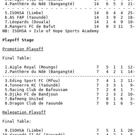
 4.Panthère du Ndé (Bangangté)        14   6  5  3  21-
- - - - - - - - - - - - - - - - - - - - - - - - - - - -
 5.ISOHSA (Limbe)                     14   6  4  4  25-
 6.AS FAP (Yaoundé)                   14   3  9  2  18-
 7.Léopards (Douala)                  14   1  4  9  10-
 8.Rangers FC de Bafut                14   0  3 11   5-
NB: ISOHSA = Isle of Hope Sports Academy

Playoff Stage
Promotion Playoff
Final Table:

 1.Aigle Royal (Moungo)                7   5  1  1  12-
 2.Panthère du Ndé (Bangangté)         7   4  2  1  14-
-------------------------------------------------------
 3.Eding Sport FC (Mfou)               7   4  1  2  11-
 4.Tonnerre KC (Yaóundé)               7   3  3  1   9-
 5.Racing Club de Bafoussam            7   2  4  1   7-
 6.Djiko FC de Bandjoun                7   2  3  2  10-
 7.Bafmeng United                      7   0  1  6   3-
 8.Dragon Club de Yaoundé              7   0  1  6   5-
Relegation Playoff
Final Table:

 9.ISOHSA (Limbe)                      7   5  1  1  20-
10.Yaoundé II FC (Yaoundé)             7   4  2  1   5-