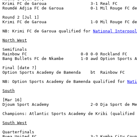
Krimi FC de Garoua                  3-1 Real FC

Roumdé Adjia FC de Garoua           0-1 Mil Rouge FC de
Round 2 [Jul 1]

Krimi FC de Garoua                  1-0 Mil Rouge FC de
NB: Krimi FC de Garoua qualified for 
National Interpool
North West
Semifinals

Rainbow FC                      0-0 0-0 Rockland FC    
Bang Bullets FC de Nkambe       1-0 awd Option Sports A
Final [date ?]

Option Sports Academy de Bamenda    bt  Rainbow FC

NB: Option Sports Academy de Bamenda qualified for 
Nati
South
[Mar 16]

Djoum Sport Academy                 2-0 Dja Sport de Me
Champions: Atlantic Sports Academy de Kribi (qualified 
South West
Quarterfinals

Buea United FC                      3-2 Kumba City Coun