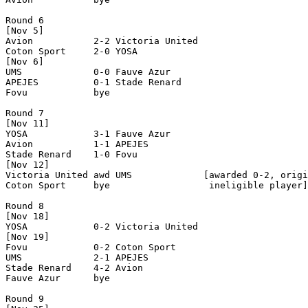
Round 6

[Nov 5]

Avion           2-2 Victoria United 

Coton Sport     2-0 YOSA            

[Nov 6]

UMS             0-0 Fauve Azur      

APEJES          0-1 Stade Renard    

Fovu            bye

Round 7

[Nov 11]

YOSA            3-1 Fauve Azur      

Avion           1-1 APEJES          

Stade Renard    1-0 Fovu            

[Nov 12]

Victoria United awd UMS             [awarded 0-2, origi
Coton Sport     bye                  ineligible player]

Round 8

[Nov 18]

YOSA            0-2 Victoria United 

[Nov 19]

Fovu            0-2 Coton Sport     

UMS             2-1 APEJES          

Stade Renard    4-2 Avion           

Fauve Azur      bye

Round 9
