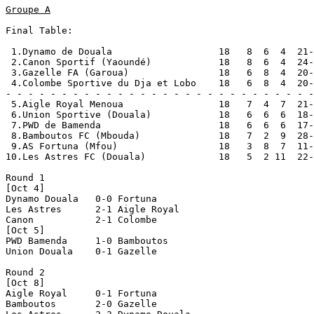
Groupe A
Final Table:

 1.Dynamo de Douala                   18   8  6  4  21-
 2.Canon Sportif (Yaoundé)            18   8  6  4  24-
 3.Gazelle FA (Garoua)                18   6  8  4  20-
 4.Colombe Sportive du Dja et Lobo    18   6  8  4  20-
- - - - - - - - - - - - - - - - - - - - - - - - - - - -
 5.Aigle Royal Menoua                 18   7  4  7  21-
 6.Union Sportive (Douala)            18   6  6  6  18-
 7.PWD de Bamenda                     18   6  6  6  17-
 8.Bamboutos FC (Mbouda)              18   7  2  9  28-
 9.AS Fortuna (Mfou)                  18   3  8  7  11-
10.Les Astres FC (Douala)             18   5  2 11  22-
Round 1

[Oct 4]

Dynamo Douala   0-0 Fortuna         

Les Astres      2-1 Aigle Royal     

Canon           2-1 Colombe         

[Oct 5]

PWD Bamenda     1-0 Bamboutos       

Union Douala    0-1 Gazelle         

Round 2

[Oct 8]

Aigle Royal     0-1 Fortuna         

Bamboutos       2-0 Gazelle         
