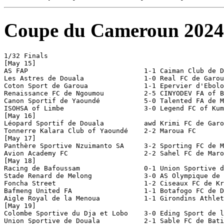
Coupe du Cameroun 2024
1/32 Finals 

[May 15]

AS FAP                             1-1 Caiman Club de D
Les Astres de Douala               1-0 Real FC de Garou
Coton Sport de Garoua              1-1 Epervier d'Ebolo
Renaissance FC de Ngoumou          2-5 CINYODEV FA of B
Canon Sportif de Yaoundé           5-0 Talented FA de M
ISOHSA of Limbe                    3-0 Legend FC of Kum
[May 16]

Léopard Sportif de Douala          awd Krimi FC de Garo
Tonnerre Kalara Club of Yaoundé    2-2 Maroua FC       
[May 17]

Panthère Sportive Nzuimanto SA     3-2 Sporting FC de M
Avion Academy FC                   2-2 Sahel FC de Maro
[May 18]

Racing de Bafoussam                0-1 Union Sportive d
Stade Renard de Melong             3-0 AS Olympique de 
Foncha Street                      1-2 Ciseaux FC de Kr
Bafmeng United FA                  1-1 Botafogo FC de D
Aigle Royal de la Menoua           1-1 Girondins Athlet
[May 19]

Colombe Sportive du Dja et Lobo    3-0 Eding Sport de l
Union Sportive de Douala           2-1 Sable FC de Bati