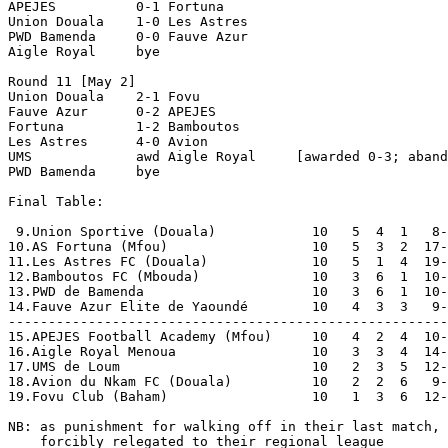
APEJES          0-1 Fortuna         

Union Douala    1-0 Les Astres      

PWD Bamenda     0-0 Fauve Azur      

Aigle Royal     bye

Round 11 [May 2]

Union Douala    2-1 Fovu            

Fauve Azur      0-2 APEJES          

Fortuna         1-2 Bamboutos       

Les Astres      4-0 Avion           

UMS             awd Aigle Royal     [awarded 0-3; aband
PWD Bamenda     bye

Final Table:

 9.Union Sportive (Douala)            10   5  4  1   8-
10.AS Fortuna (Mfou)                  10   5  3  2  17-
11.Les Astres FC (Douala)             10   5  1  4  19-
12.Bamboutos FC (Mbouda)              10   3  6  1  10-
13.PWD de Bamenda                     10   3  6  1  10-
14.Fauve Azur Elite de Yaoundé        10   4  3  3   9-
-------------------------------------------------------
15.APEJES Football Academy (Mfou)     10   4  2  4  10-
16.Aigle Royal Menoua                 10   3  3  4  14-
17.UMS de Loum                        10   2  3  5  12-
18.Avion du Nkam FC (Douala)          10   2  2  6   9-
19.Fovu Club (Baham)                  10   1  3  6  12-
NB: as punishment for walking off in their last match, 