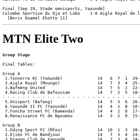
Final [Sep 29, Stade omnisports, Yaoundé]

Colombe Sportive du Dja et Lobo    1-0 Aigle Royal de l
MTN Elite Two
Group Stage
Final Tables:

Group A

 1.Tonnerre KC (Yaóundé)              14   6  7  1  29-
 2.Aigle Royal (Moungo)               14   7  3  4  25-
 3.Bafmeng United                     14   7  5  2  22-
 4.Racing Club de Bafoussam           14   7  2  5  18-
- - - - - - - - - - - - - - - - - - - - - - - - - - - -
 5.Unisport (Bafang)                  14   5  3  6  26-
 6.Yaoundé II FC (Yaoundé)            14   4  2  8  10-
 7.Foncha Street FC (Bamenda)         14   4  2  8  17-
 8.Renaissance FC de Ngoumou          14   3  2  9  15-
Group B

 1.Eding Sport FC (Mfou)              14  10  1  3  28-
 2.Djiko FC de Bandjoun               14   7  3  4  24-
 3.Dragon Club de Yaoundé             14   7  3  4  24-