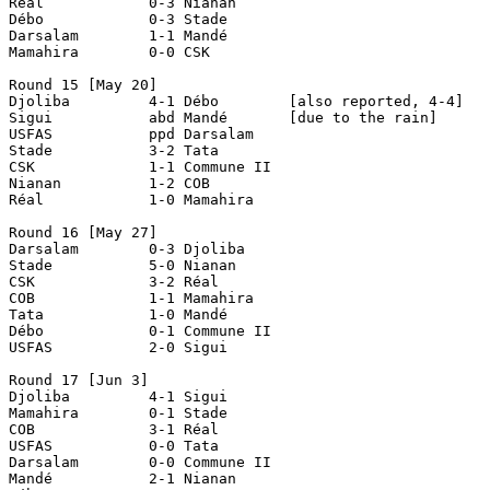
Réal            0-3 Nianan

Débo            0-3 Stade

Darsalam        1-1 Mandé

Mamahira        0-0 CSK

Round 15 [May 20]

Djoliba		4-1 Débo	[also reported, 4-4]

Sigui 		abd Mandé	[due to the rain]

USFAS 		ppd Darsalam

Stade		3-2 Tata

CSK		1-1 Commune II

Nianan		1-2 COB

Réal 		1-0 Mamahira

Round 16 [May 27]

Darsalam	0-3 Djoliba

Stade		5-0 Nianan

CSK		3-2 Réal

COB		1-1 Mamahira

Tata		1-0 Mandé

Débo		0-1 Commune II

USFAS		2-0 Sigui

Round 17 [Jun 3]

Djoliba		4-1 Sigui

Mamahira	0-1 Stade

COB		3-1 Réal

USFAS		0-0 Tata

Darsalam	0-0 Commune II

Mandé		2-1 Nianan
