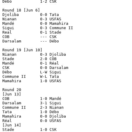
Débo		1-2 CSK

Round 18 [Jun 6]

Djoliba		0-0 Tata

Nianan		0-3 USFAS

Mandé		0-0 Mamahira

Sigui		0-3 Commune II

Real		0-1 Stade

COB		--- CSK

Darsalam	--- Débo

Round 19 [Jun 10]

Nianan		0-3 Djoliba

Stade		2-0 COB

Mandé		0-1 Réal

CSK		0-0 Darsalam

Débo		L-W Sigui

Commune II	W-L Tata

Mamahira	1-0 USFAS

Round 20

[Jun 13]

COB		1-0 Mandé

Darsalam	3-1 Sigui

Commune II	2-3 Nianan

Tata		1-0 Débo

Mamahira	0-0 Djoliba

Réal		0-0 USFAS

[Jun 14]

Stade		1-0 CSK
