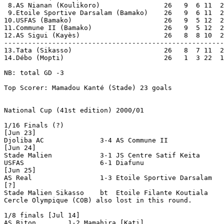
 8.AS Nianan (Koulikoro)         	26   9	6 11  29-39  33

 9.Etoile Sportive Darsalam (Bamako)    26   9	6 11  27-40  33  [aka ESD]

10.USFAS (Bamako)                	26   9	5 12  25-21  32

11.Commune II (Bamako)           	26   9	5 12  27-36  32

12.AS Sigui (Kayès)               	26   8	8 10  25-36  32

-------------------------------------------------------
13.Tata (Sikasso)                       26   8	7 11  20-27  31  Relegated

14.Débo (Mopti)                     	26   1	3 22  13-48   6  Relegated

NB: total GD -3

Top Scorer: Mamadou Kanté (Stade) 23 goals

National Cup (41st edition) 2000/01

1/16 Finals (?)

[Jun 23]

Djoliba AC      	3-4 AS Commune II

[Jun 24]

Stade Malien    	3-1 JS Centre Satif Keita	

USFAS        		6-1 Diafunu

[Jun 25]

AS Real 		1-3 Etoile Sportive Darsalam

[?]

Stade Malien Sikasso	bt  Etoile Filante Koutiala

Cercle Olympique (COB) also lost in this round.

1/8 finals [Jul 14]

AS Biton	1-2 Mamahira [Kati]
