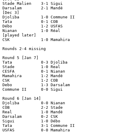
Stade Malien    3-1 Sigui

Darsalam        2-1 Mandé

[Dec 3]

Djoliba         1-0 Commune II

Tata            0-1 COB

Débo            1-2 USFAS

Nianan          1-0 Réal

[played later]

CSK             1-0 Mamahira

Rounds 2-4 missing

Round 5 [Jan 7]

Tata            0-3 Djoliba

Stade           1-0 Real

CESFA           0-1 Nianan     

Mamahira        1-2 Mandé

CSK             1-2 COB

Debo            1-3 Darsalam

Commune II      0-0 Sigui

Round 6 [Jan 14]

Djoliba		0-0 Nianan

COB		2-2 Stade

Real		1-0 Mandé

Darsalam	0-2 CSK

Sigui		1-0 Débo

Tata		3-1 Commune II

USFAS		0-0 Mamahira
