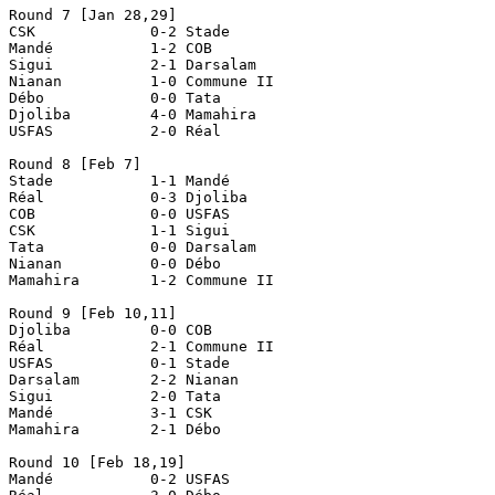
Round 7 [Jan 28,29]

CSK             0-2 Stade

Mandé           1-2 COB

Sigui           2-1 Darsalam

Nianan          1-0 Commune II

Débo            0-0 Tata

Djoliba         4-0 Mamahira

USFAS           2-0 Réal

Round 8 [Feb 7]

Stade           1-1 Mandé

Réal            0-3 Djoliba

COB             0-0 USFAS

CSK             1-1 Sigui

Tata		0-0 Darsalam       

Nianan		0-0 Débo

Mamahira	1-2 Commune II

Round 9 [Feb 10,11] 

Djoliba         0-0 COB 

Réal            2-1 Commune II 

USFAS           0-1 Stade 

Darsalam        2-2 Nianan 

Sigui           2-0 Tata 

Mandé           3-1 CSK 

Mamahira        2-1 Débo 

Round 10 [Feb 18,19]

Mandé           0-2 USFAS
