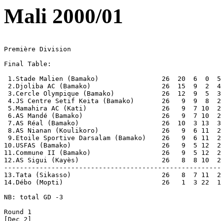
Mali 2000/01
Première Division

Final Table:

 1.Stade Malien (Bamako)                26  20	6  0  52-12  66  Champions

 2.Djoliba AC (Bamako)                  26  15	9  2  47-14  54

 3.Cercle Olympique (Bamako)            26  12	9  5  35-19  45  [aka COB]

 4.JS Centre Setif Keita (Bamako)       26   9	9  8  29-29  36  [aka CSK]

 5.Mamahira AC (Kati)                  	26   9	7 10  23-26  34

 6.AS Mandé (Bamako)                    26   9	7 10  25-27  34

 7.AS Réal (Bamako)                	26  10	3 13  31-37  33

 8.AS Nianan (Koulikoro)         	26   9	6 11  29-39  33

 9.Etoile Sportive Darsalam (Bamako)    26   9	6 11  27-40  33  [aka ESD]

10.USFAS (Bamako)                	26   9	5 12  25-21  32

11.Commune II (Bamako)           	26   9	5 12  27-36  32

12.AS Sigui (Kayès)               	26   8	8 10  25-36  32

-------------------------------------------------------
13.Tata (Sikasso)                       26   8	7 11  20-27  31  Relegated

14.Débo (Mopti)                     	26   1	3 22  13-48   6  Relegated

NB: total GD -3

Round 1

[Dec 2]
