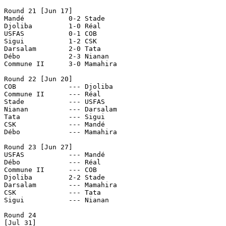
Round 21 [Jun 17]

Mandé		0-2 Stade

Djoliba		1-0 Réal

USFAS		0-1 COB

Sigui		1-2 CSK

Darsalam	2-0 Tata

Débo		2-3 Nianan

Commune II	3-0 Mamahira

Round 22 [Jun 20]

COB		--- Djoliba

Commune II	--- Réal

Stade		--- USFAS

Nianan		--- Darsalam

Tata		--- Sigui

CSK		--- Mandé

Débo		--- Mamahira

Round 23 [Jun 27]

USFAS		--- Mandé

Débo		--- Réal

Commune II	--- COB

Djoliba		2-2 Stade

Darsalam	--- Mamahira

CSK		--- Tata

Sigui		--- Nianan

Round 24

[Jul 31]
