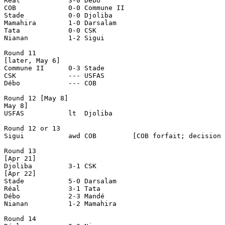
Réal            3-0 Débo

COB             0-0 Commune II

Stade           0-0 Djoliba

Mamahira        1-0 Darsalam

Tata            0-0 CSK

Nianan          1-2 Sigui

Round 11

[later, May 6]

Commune II	0-3 Stade

CSK		--- USFAS

Débo		--- COB

Round 12 [May 8]

May 8]

USFAS		lt  Djoliba

Round 12 or 13

Sigui		awd COB		[COB forfait; decision taken on Apr 20]

Round 13

[Apr 21]

Djoliba		3-1 CSK

[Apr 22]

Stade		5-0 Darsalam

Réal		3-1 Tata

Débo		2-3 Mandé

Nianan		1-2 Mamahira

Round 14
