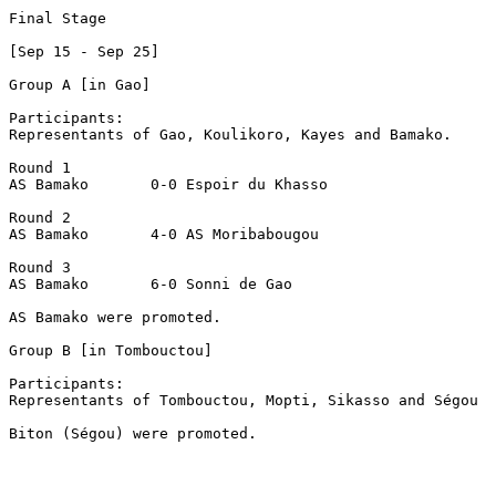
Final Stage

[Sep 15 - Sep 25]

Group A [in Gao]

Participants:

Representants of Gao, Koulikoro, Kayes and Bamako.

Round 1

AS Bamako	0-0 Espoir du Khasso

Round 2

AS Bamako	4-0 AS Moribabougou

Round 3

AS Bamako	6-0 Sonni de Gao

AS Bamako were promoted.

Group B [in Tombouctou]

Participants:

Representants of Tombouctou, Mopti, Sikasso and Ségou

Biton (Ségou) were promoted.
