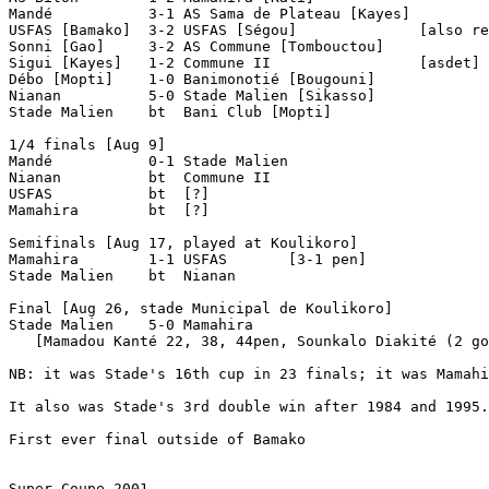
Mandé		3-1 AS Sama de Plateau [Kayes]

USFAS [Bamako]	3-2 USFAS [Ségou]	       [also reported 3-1]

Sonni [Gao]	3-2 AS Commune [Tombouctou]

Sigui [Kayes]	1-2 Commune II		       [asdet]

Débo [Mopti]	1-0 Banimonotié [Bougouni]

Nianan		5-0 Stade Malien [Sikasso]

Stade Malien	bt  Bani Club [Mopti]

1/4 finals [Aug 9]

Mandé		0-1 Stade Malien

Nianan		bt  Commune II

USFAS		bt  [?] 

Mamahira	bt  [?] 

Semifinals [Aug 17, played at Koulikoro]

Mamahira	1-1 USFAS	[3-1 pen]

Stade Malien	bt  Nianan

Final [Aug 26, stade Municipal de Koulikoro]

Stade Malien	5-0 Mamahira

   [Mamadou Kanté 22, 38, 44pen, Sounkalo Diakité (2 go
NB: it was Stade's 16th cup in 23 finals; it was Mamahi
It also was Stade's 3rd double win after 1984 and 1995.

First ever final outside of Bamako

Super Coupe 2001
