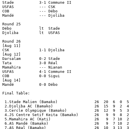
Stade		3-1 Commune II

USFAS		--- CSK

COB		--- Débo

Mandé		--- Djoliba

Round 25

Débo		lt  Stade

Djoliba		lt  USFAS

Round 26

[Aug 11]

CSK		1-1 Djoliba

[Aug 12]

Darsalam	0-2 Stade

Tata		3-0 Réal

Mamahira	--- Nianan

USFAS		4-1 Commune II

COB		0-0 Sigui

[Aug 14]

Mandé		0-0 Débo

Final Table:

 1.Stade Malien (Bamako)                26  20	6  0  52-12  66  Champions

 2.Djoliba AC (Bamako)                  26  15	9  2  47-14  54

 3.Cercle Olympique (Bamako)            26  12	9  5  35-19  45  [aka COB]

 4.JS Centre Setif Keita (Bamako)       26   9	9  8  29-29  36  [aka CSK]

 5.Mamahira AC (Kati)                  	26   9	7 10  23-26  34

 6.AS Mandé (Bamako)                    26   9	7 10  25-27  34

 7.AS Réal (Bamako)                	26  10	3 13  31-37  33
