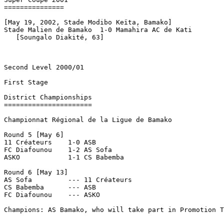
===============

[May 19, 2002, Stade Modibo Keïta, Bamako]

Stade Malien de Bamako	1-0 Mamahira AC de Kati

   [Soungalo Diakité, 63]

Second Level 2000/01

First Stage

District Championships

======================

Championnat Régional de la Ligue de Bamako

Round 5 [May 6]

11 Créateurs	1-0 ASB

FC Diafounou	1-2 AS Sofa

ASKO		1-1 CS Babemba

Round 6 [May 13]

AS Sofa		--- 11 Créateurs

CS Babemba	--- ASB

FC Diafounou	--- ASKO

Champions: AS Bamako, who will take part in Promotion T