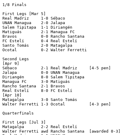
1/8 Finals

First Legs [Mar 5]

Real Madriz     1-0 Sébaco          

UNAN Managua    2-0 Jalapa          

Salem Tipitapa  1-1 Diriangén       

Matiguás        2-1 Managua FC      

Bravos          0-0 Rancho Santana  

FC Estelí       0-4 Real Estelí     

Santo Tomás     2-0 Matagalpa       

Ocotal          0-2 Walter Ferretti 

Second Legs

[Apr 9]

Sébaco          2-1 Real Madriz     [4-5 pen]

Jalapa          0-0 UNAN Managua    

Diriangén       8-0 Salem Tipitapa  

Managua FC      3-0 Matiguás        

Rancho Santana  2-1 Bravos          

Real Estelí     8-0 FC Estelí       

[Apr 10]

Matagalpa       3-0 Santo Tomás     

Walter Ferretti 1-3 Ocotal          [4-3 pen]

Quarterfinals

First Legs [Jul 3]

Matagalpa       2-2 Real Estelí     

Walter Ferretti awd Rancho Santana  [awarded 0-3]
