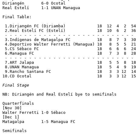
Diriangén       6-0 Ocotal          

Real Estelí     1-1 UNAN Managua    

Final Table:

 1.Diriangén FC (Diriamba)             18  12  4  2  54
 2.Real Estelí FC (Estelí)             18  10  6  2  36
 - - - - - - - - - - - - - - - - - - - - - - - - - - - 
 3.Indígenas de Matagalpa FC           18   8  7  3  30
 4.Deportivo Walter Ferretti (Managua) 18   8  5  5  21
 5.CS Sébaco FC                        18   6  6  6  24
 6.Managua FC                          18   7  3  8  28
 - - - - - - - - - - - - - - - - - - - - - - - - - - - 
 7.ART Jalapa                          18   5  5  8  18
 8.UNAN Managua                        18   5  4  9  19
 9.Rancho Santana FC                   18   3  3 12  14
10.CD Ocotal                           18   3  3 12  15
Final Stage
NB: Diriangén and Real Estelí bye to semifinals

Quarterfinals

[Nov 30]

Walter Ferretti 1-0 Sébaco          

[Dec 1]

Matagalpa       1-5 Managua FC      

Semifinals
