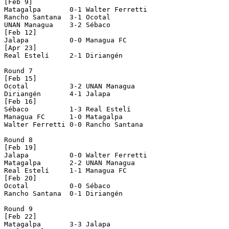
[Feb 9]

Matagalpa       0-1 Walter Ferretti 

Rancho Santana  3-1 Ocotal          

UNAN Managua    3-2 Sébaco          

[Feb 12]

Jalapa          0-0 Managua FC      

[Apr 23]

Real Estelí     2-1 Diriangén       

Round 7

[Feb 15]

Ocotal          3-2 UNAN Managua    

Diriangén       4-1 Jalapa          

[Feb 16]

Sébaco          1-3 Real Estelí     

Managua FC      1-0 Matagalpa       

Walter Ferretti 0-0 Rancho Santana  

Round 8

[Feb 19]

Jalapa          0-0 Walter Ferretti 

Matagalpa       2-2 UNAN Managua    

Real Estelí     1-1 Managua FC      

[Feb 20]

Ocotal          0-0 Sébaco          

Rancho Santana  0-1 Diriangén       

Round 9

[Feb 22]

Matagalpa       3-3 Jalapa          
