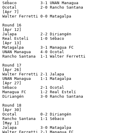
Sébaco          3-1 UNAN Managua    

Ocotal          2-0 Rancho Santana  

[Apr 7]

Walter Ferretti 0-0 Matagalpa       

Round 16

[Apr 12]

Jalapa          2-2 Diriangén       

Real Estelí     1-0 Sébaco          

[Apr 13]

Matagalpa       3-1 Managua FC      

UNAN Managua    4-0 Ocotal          

Rancho Santana  1-1 Walter Ferretti 

Round 17

[Apr 26]

Walter Ferretti 2-1 Jalapa          

UNAN Managua    1-1 Matagalpa       

[Apr 27]

Sébaco          2-1 Ocotal          

Managua FC      1-2 Real Estelí     

Diriangén       3-0 Rancho Santana  

Round 18

[Apr 30]

Ocotal          0-2 Diriangén       

Rancho Santana  1-1 Sébaco          

[May 1]

Jalapa          3-0 Matagalpa       

Walter Ferretti 2-1 Managua FC      
