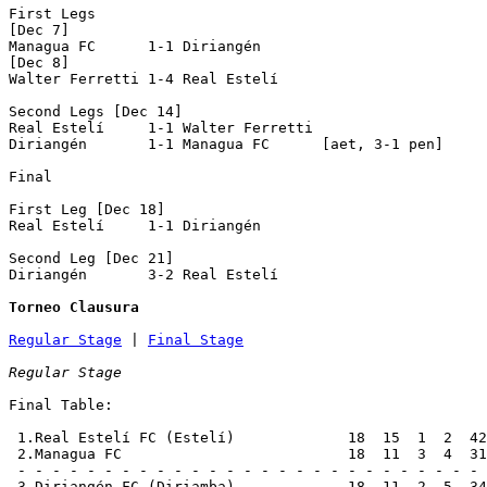
First Legs

[Dec 7]

Managua FC      1-1 Diriangén       

[Dec 8]

Walter Ferretti 1-4 Real Estelí     

Second Legs [Dec 14]

Real Estelí     1-1 Walter Ferretti 

Diriangén       1-1 Managua FC      [aet, 3-1 pen]

Final

First Leg [Dec 18]

Real Estelí     1-1 Diriangén       

Second Leg [Dec 21]

Diriangén       3-2 Real Estelí     

Torneo Clausura
Regular Stage
 | 
Final Stage
Regular Stage
Final Table:

 1.Real Estelí FC (Estelí)             18  15  1  2  42
 2.Managua FC                          18  11  3  4  31
 - - - - - - - - - - - - - - - - - - - - - - - - - - - 
 3.Diriangén FC (Diriamba)             18  11  2  5  34