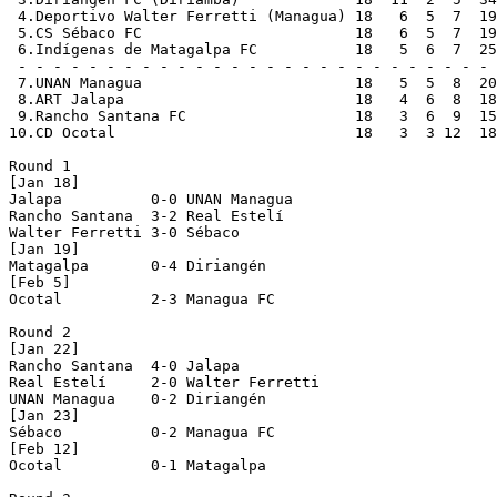
 4.Deportivo Walter Ferretti (Managua) 18   6  5  7  19
 5.CS Sébaco FC                        18   6  5  7  19
 6.Indígenas de Matagalpa FC           18   5  6  7  25
 - - - - - - - - - - - - - - - - - - - - - - - - - - - 
 7.UNAN Managua                        18   5  5  8  20
 8.ART Jalapa                          18   4  6  8  18
 9.Rancho Santana FC                   18   3  6  9  15
10.CD Ocotal                           18   3  3 12  18
Round 1

[Jan 18]

Jalapa          0-0 UNAN Managua    

Rancho Santana  3-2 Real Estelí     

Walter Ferretti 3-0 Sébaco          

[Jan 19]

Matagalpa       0-4 Diriangén       

[Feb 5]

Ocotal          2-3 Managua FC      

Round 2

[Jan 22]

Rancho Santana  4-0 Jalapa          

Real Estelí     2-0 Walter Ferretti 

UNAN Managua    0-2 Diriangén       

[Jan 23]

Sébaco          0-2 Managua FC      

[Feb 12]

Ocotal          0-1 Matagalpa       
