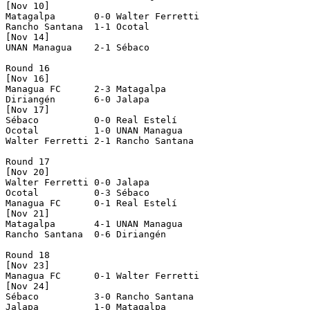
[Nov 10]

Matagalpa       0-0 Walter Ferretti 

Rancho Santana  1-1 Ocotal          

[Nov 14]

UNAN Managua    2-1 Sébaco          

Round 16

[Nov 16]

Managua FC      2-3 Matagalpa       

Diriangén       6-0 Jalapa          

[Nov 17]

Sébaco          0-0 Real Estelí     

Ocotal          1-0 UNAN Managua    

Walter Ferretti 2-1 Rancho Santana  

Round 17

[Nov 20]

Walter Ferretti 0-0 Jalapa          

Ocotal          0-3 Sébaco          

Managua FC      0-1 Real Estelí     

[Nov 21]

Matagalpa       4-1 UNAN Managua    

Rancho Santana  0-6 Diriangén       

Round 18

[Nov 23]

Managua FC      0-1 Walter Ferretti 

[Nov 24]

Sébaco          3-0 Rancho Santana  

Jalapa          1-0 Matagalpa       
