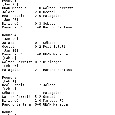
Round 3

[Jan 25]

UNAN Managua    1-0 Walter Ferretti 

Jalapa          2-0 Ocotal          

Real Estelí     2-0 Matagalpa       

[Jan 26]

Diriangén       0-3 Sébaco          

Managua FC      1-0 Rancho Santana  

Round 4

[Jan 29]

Jalapa          0-1 Sébaco          

Ocotal          0-2 Real Estelí     

[Jan 30]

Managua FC      1-0 UNAN Managua    

[Feb 6]

Walter Ferretti 0-2 Diriangén       

[Feb 26]

Matagalpa       2-1 Rancho Santana  

Round 5

[Feb 1]

Real Estelí     1-2 Jalapa          

[Feb 2]

Sébaco          1-1 Matagalpa       

Walter Ferretti 5-2 Ocotal          

Diriangén       1-0 Managua FC      

Rancho Santana  0-0 UNAN Managua    

Round 6
