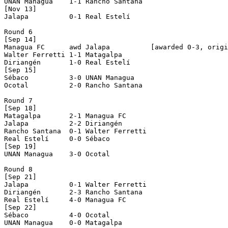
UNAN Managua    1-1 Rancho Santana  

[Nov 13]

Jalapa          0-1 Real Estelí     

Round 6

[Sep 14]

Managua FC      awd Jalapa          [awarded 0-3, origi
Walter Ferretti 1-1 Matagalpa       

Diriangén       1-0 Real Estelí     

[Sep 15]

Sébaco          3-0 UNAN Managua    

Ocotal          2-0 Rancho Santana  

Round 7

[Sep 18]

Matagalpa       2-1 Managua FC      

Jalapa          2-2 Diriangén       

Rancho Santana  0-1 Walter Ferretti 

Real Estelí     0-0 Sébaco          

[Sep 19]

UNAN Managua    3-0 Ocotal          

Round 8

[Sep 21]

Jalapa          0-1 Walter Ferretti 

Diriangén       2-3 Rancho Santana  

Real Estelí     4-0 Managua FC      

[Sep 22]

Sébaco          4-0 Ocotal          

UNAN Managua    0-0 Matagalpa       
