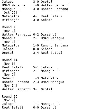
Jalapa          3-0 Ocotal          

UNAN Managua    1-0 Walter Ferretti 

Managua FC      3-0 Rancho Santana  

[Oct 27]

Matagalpa       4-1 Real Estelí     

Diriangén       3-0 Sébaco          

Round 13

[Nov 2]

Walter Ferretti 0-2 Diriangén       

Managua FC      2-1 UNAN Managua    

[Nov 3]

Matagalpa       1-0 Rancho Santana  

Jalapa          0-0 Sébaco          

Ocotal          3-4 Real Estelí     

Round 14

[Nov 6]

Real Estelí     5-1 Jalapa          

Diriangén       2-1 Managua FC      

[Nov 7]

Sébaco          1-3 Matagalpa       

Rancho Santana  2-3 UNAN Managua    

[Nov 14]

Walter Ferretti 3-1 Ocotal          

Round 15

[Nov 9]

Jalapa          1-1 Managua FC      

Real Estelí     0-0 Diriangén       
