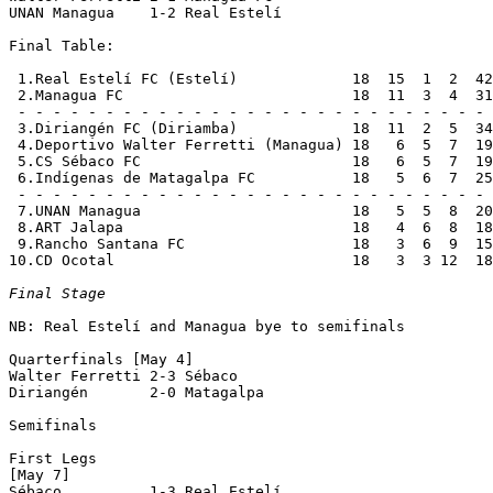
UNAN Managua    1-2 Real Estelí     

Final Table:

 1.Real Estelí FC (Estelí)             18  15  1  2  42
 2.Managua FC                          18  11  3  4  31
 - - - - - - - - - - - - - - - - - - - - - - - - - - - 
 3.Diriangén FC (Diriamba)             18  11  2  5  34
 4.Deportivo Walter Ferretti (Managua) 18   6  5  7  19
 5.CS Sébaco FC                        18   6  5  7  19
 6.Indígenas de Matagalpa FC           18   5  6  7  25
 - - - - - - - - - - - - - - - - - - - - - - - - - - - 
 7.UNAN Managua                        18   5  5  8  20
 8.ART Jalapa                          18   4  6  8  18
 9.Rancho Santana FC                   18   3  6  9  15
10.CD Ocotal                           18   3  3 12  18
Final Stage
NB: Real Estelí and Managua bye to semifinals

Quarterfinals [May 4]

Walter Ferretti 2-3 Sébaco          

Diriangén       2-0 Matagalpa       

Semifinals

First Legs

[May 7]

Sébaco          1-3 Real Estelí     
