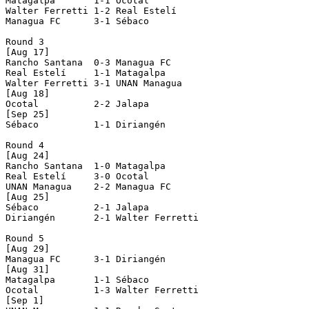
Matagalpa       1-1 Ocotal          

Walter Ferretti 1-2 Real Estelí     

Managua FC      3-1 Sébaco          

Round 3

[Aug 17]

Rancho Santana  0-3 Managua FC      

Real Estelí     1-1 Matagalpa       

Walter Ferretti 3-1 UNAN Managua    

[Aug 18]

Ocotal          2-2 Jalapa          

[Sep 25]

Sébaco          1-1 Diriangén       

Round 4

[Aug 24]

Rancho Santana  1-0 Matagalpa       

Real Estelí     3-0 Ocotal          

UNAN Managua    2-2 Managua FC      

[Aug 25]

Sébaco          2-1 Jalapa          

Diriangén       2-1 Walter Ferretti 

Round 5

[Aug 29]

Managua FC      3-1 Diriangén       

[Aug 31]

Matagalpa       1-1 Sébaco          

Ocotal          1-3 Walter Ferretti 

[Sep 1]
