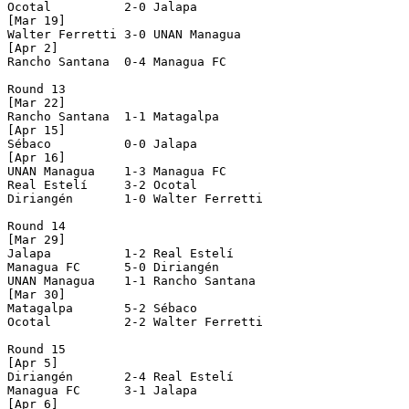
Ocotal          2-0 Jalapa          

[Mar 19]

Walter Ferretti 3-0 UNAN Managua    

[Apr 2]

Rancho Santana  0-4 Managua FC      

Round 13

[Mar 22]

Rancho Santana  1-1 Matagalpa       

[Apr 15]

Sébaco          0-0 Jalapa          

[Apr 16]

UNAN Managua    1-3 Managua FC      

Real Estelí     3-2 Ocotal          

Diriangén       1-0 Walter Ferretti 

Round 14

[Mar 29]

Jalapa          1-2 Real Estelí     

Managua FC      5-0 Diriangén       

UNAN Managua    1-1 Rancho Santana  

[Mar 30]

Matagalpa       5-2 Sébaco          

Ocotal          2-2 Walter Ferretti 

Round 15

[Apr 5]

Diriangén       2-4 Real Estelí     

Managua FC      3-1 Jalapa          

[Apr 6]
