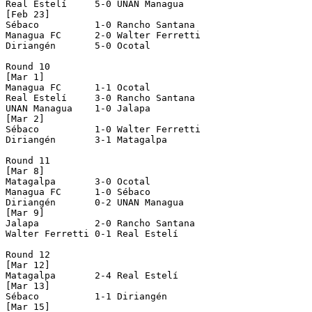
Real Estelí     5-0 UNAN Managua    

[Feb 23]

Sébaco          1-0 Rancho Santana  

Managua FC      2-0 Walter Ferretti 

Diriangén       5-0 Ocotal          

Round 10

[Mar 1]

Managua FC      1-1 Ocotal          

Real Estelí     3-0 Rancho Santana  

UNAN Managua    1-0 Jalapa          

[Mar 2]

Sébaco          1-0 Walter Ferretti 

Diriangén       3-1 Matagalpa       

Round 11

[Mar 8]

Matagalpa       3-0 Ocotal          

Managua FC      1-0 Sébaco          

Diriangén       0-2 UNAN Managua    

[Mar 9]

Jalapa          2-0 Rancho Santana  

Walter Ferretti 0-1 Real Estelí     

Round 12

[Mar 12]

Matagalpa       2-4 Real Estelí     

[Mar 13]

Sébaco          1-1 Diriangén       

[Mar 15]
