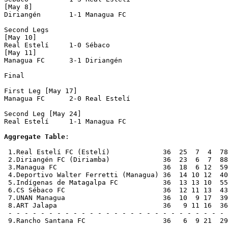
[May 8]

Diriangén       1-1 Managua FC      

Second Legs

[May 10]

Real Estelí     1-0 Sébaco          

[May 11]

Managua FC      3-1 Diriangén       

Final

First Leg [May 17]

Managua FC      2-0 Real Estelí     

Second Leg [May 24]

Real Estelí     1-1 Managua FC      

Aggregate Table
:

 1.Real Estelí FC (Estelí)             36  25  7  4  78
 2.Diriangén FC (Diriamba)             36  23  6  7  88
 3.Managua FC                          36  18  6 12  59
 4.Deportivo Walter Ferretti (Managua) 36  14 10 12  40
 5.Indígenas de Matagalpa FC           36  13 13 10  55
 6.CS Sébaco FC                        36  12 11 13  43
 7.UNAN Managua                        36  10  9 17  39
 8.ART Jalapa                          36   9 11 16  36
 - - - - - - - - - - - - - - - - - - - - - - - - - - - 
 9.Rancho Santana FC                   36   6  9 21  29