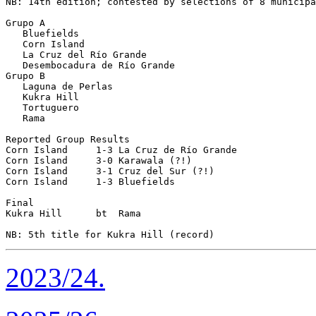
NB: 14th edition; contested by selections of 8 municipa
Grupo A

   Bluefields

   Corn Island

   La Cruz del Río Grande

   Desembocadura de Río Grande

Grupo B

   Laguna de Perlas 

   Kukra Hill

   Tortuguero

   Rama 

Reported Group Results

Corn Island     1-3 La Cruz de Río Grande

Corn Island     3-0 Karawala (?!)

Corn Island     3-1 Cruz del Sur (?!)

Corn Island     1-3 Bluefields

Final

Kukra Hill      bt  Rama

2023/24.