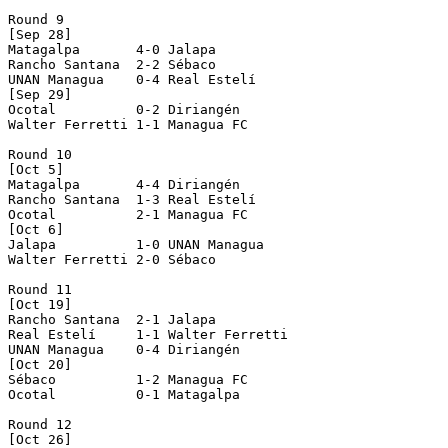
Round 9

[Sep 28]

Matagalpa       4-0 Jalapa          

Rancho Santana  2-2 Sébaco          

UNAN Managua    0-4 Real Estelí     

[Sep 29]

Ocotal          0-2 Diriangén       

Walter Ferretti 1-1 Managua FC      

Round 10

[Oct 5]

Matagalpa       4-4 Diriangén       

Rancho Santana  1-3 Real Estelí     

Ocotal          2-1 Managua FC      

[Oct 6]

Jalapa          1-0 UNAN Managua    

Walter Ferretti 2-0 Sébaco          

Round 11

[Oct 19]

Rancho Santana  2-1 Jalapa          

Real Estelí     1-1 Walter Ferretti 

UNAN Managua    0-4 Diriangén       

[Oct 20]

Sébaco          1-2 Managua FC      

Ocotal          0-1 Matagalpa       

Round 12

[Oct 26]
