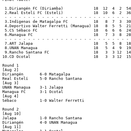
 1.Diriangén FC (Diriamba)             18  12  4  2  54
 2.Real Estelí FC (Estelí)             18  10  6  2  36
 - - - - - - - - - - - - - - - - - - - - - - - - - - - 
 3.Indígenas de Matagalpa FC           18   8  7  3  30
 4.Deportivo Walter Ferretti (Managua) 18   8  5  5  21
 5.CS Sébaco FC                        18   6  6  6  24
 6.Managua FC                          18   7  3  8  28
 - - - - - - - - - - - - - - - - - - - - - - - - - - - 
 7.ART Jalapa                          18   5  5  8  18
 8.UNAN Managua                        18   5  4  9  19
 9.Rancho Santana FC                   18   3  3 12  14
10.CD Ocotal                           18   3  3 12  15
Round 1

[Aug 2]

Diriangén       6-0 Matagalpa       

Real Estelí     5-0 Rancho Santana  

[Aug 3]

UNAN Managua    3-1 Jalapa          

Managua FC      3-1 Ocotal          

[Aug 4]

Sébaco          1-0 Walter Ferretti 

Round 2

[Aug 10]

Jalapa          1-0 Rancho Santana  

Diriangén       4-0 UNAN Managua    

[Aug 11]
