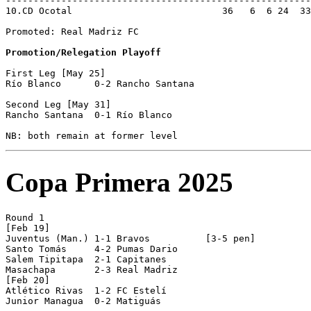
-------------------------------------------------------
10.CD Ocotal                           36   6  6 24  33
Promoted: Real Madriz FC

Promotion/Relegation Playoff
First Leg [May 25]

Río Blanco      0-2 Rancho Santana  

Second Leg [May 31]

Rancho Santana  0-1 Río Blanco      

Copa Primera 2025
Round 1 

[Feb 19]

Juventus (Man.) 1-1 Bravos          [3-5 pen]

Santo Tomás     4-2 Pumas Dario

Salem Tipitapa  2-1 Capitanes

Masachapa       2-3 Real Madriz     

[Feb 20] 

Atlético Rivas  1-2 FC Estelí       

Junior Managua  0-2 Matiguás        
