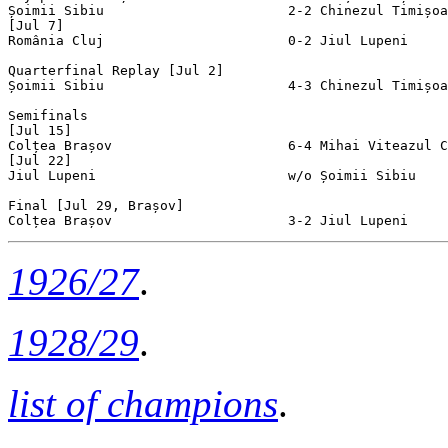
Șoimii Sibiu                       2-2 Chinezul Timișoa
[Jul 7]

România Cluj                       0-2 Jiul Lupeni     
Quarterfinal Replay [Jul 2]

Șoimii Sibiu                       4-3 Chinezul Timișoa
Semifinals

[Jul 15]

Colțea Brașov                      6-4 Mihai Viteazul C
[Jul 22]

Jiul Lupeni                        w/o Șoimii Sibiu    
Final [Jul 29, Brașov]

1926/27
.
1928/29
.
list of champions
.