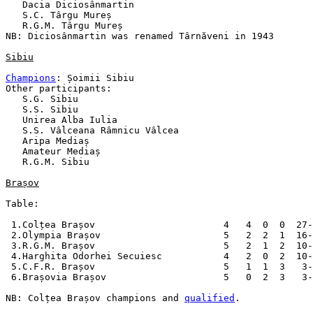
   Dacia Diciosânmartin

   S.C. Târgu Mureș

   R.G.M. Târgu Mureș

NB: Diciosânmartin was renamed Târnăveni in 1943

Sibiu
Champions
: Șoimii Sibiu

Other participants:

   S.G. Sibiu

   S.S. Sibiu

   Unirea Alba Iulia

   S.S. Vâlceana Râmnicu Vâlcea

   Aripa Mediaș

   Amateur Mediaș

   R.G.M. Sibiu

Brașov
Table:

 1.Colțea Brașov                       4   4  0  0  27-
 2.Olympia Brașov                      5   2  2  1  16-
 3.R.G.M. Brașov                       5   2  1  2  10-
 4.Harghita Odorhei Secuiesc           4   2  0  2  10-
 5.C.F.R. Brașov                       5   1  1  3   3-
 6.Brașovia Brașov                     5   0  2  3   3-
NB: Colțea Brașov champions and 
qualified
.
