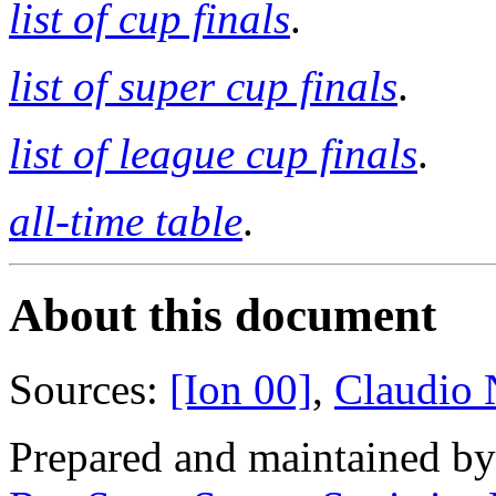
list of cup finals
.
list of super cup finals
.
list of league cup finals
.
all-time table
.
About this document
Sources:
[Ion 00]
,
Claudio N
Prepared and maintained b