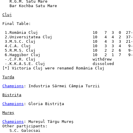
   R.G.M. Satu Mare

   Bar Kochba Satu Mare

Cluj
Final Table:

 1.România Cluj                       10   7  3  0  27-
 2.Universitatea Cluj                 10   4  4  2  37-
 3.M.S.C. Cluj                        10   4  3  3  21-
 4.C.A. Cluj                          10   3  3  4   9-
 5.R.M.S. Cluj                        10   2  2  6   9-
 6.Haggibor Cluj                      10   2  1  7   9-
 -.C.F.R. Cluj                        withdrew

 -.K.K.A.S.E. Cluj                    dissolved

[*] Victoria Cluj were renamed România Cluj

Turda
Champions
: Industria Sârmei Câmpia Turzii

Bistrița
Champions
: Gloria Bistrița

Mureș
Champions
: Mureșul Târgu Mureș

Other participants:

   S.C. Galocsai
