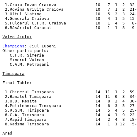
 1.Craiu Iovan Craiova                10   7  1  2  32-
 2.Rovina Grivița Craiova             10   7  1  2  21-
 3.Oltul Slatina                      10   5  2  3  24-
 4.Generala Craiova                   10   4  1  5  15-
 5.Fulgerul C.F.R. Craiova            10   1  4  5   8-
 6.Răsăritul Caracal                  10   1  1  8   9-
Valea Jiului
Champions
: Jiul Lupeni

Other participants:

   C.F.R. Simeria

   Minerul Vulcan

   C.A.M. Petroșani

Timișoara
Final Table:

 1.Chinezul Timișoara                 14  11  1  2  59-
 2.Banatul Timișoara                  14  11  0  3  34-
 3.U.D. Reșița                        14   8  2  4  30-
 4.Politehnica Timișoara              14   6  3  5  27-
 5.R.G.M. Timișoara                   14   5  4  5  25-
 6.C.A. Timișoara                     14   4  1  9  23-
 7.Rapid Timișoara                    14   2  4  8  18-
 8.Kadima Timișoara                   14   1  1 12   5-
Arad