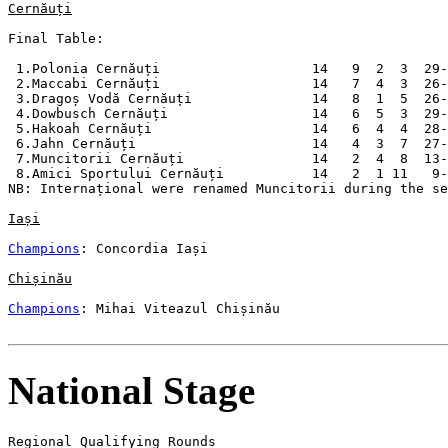
Cernăuți
Final Table:

 1.Polonia Cernăuți                   14   9  2  3  29-
 2.Maccabi Cernăuți                   14   7  4  3  26-
 3.Dragoș Vodă Cernăuți               14   8  1  5  26-
 4.Dowbusch Cernăuți                  14   6  5  3  29-
 5.Hakoah Cernăuți                    14   6  4  4  28-
 6.Jahn Cernăuți                      14   4  3  7  27-
 7.Muncitorii Cernăuți                14   2  4  8  13-
 8.Amici Sportului Cernăuți           14   2  1 11   9-
NB: Internațional were renamed Muncitorii during the se
Iași
Champions
: Concordia Iași

Chișinău
Champions
: Mihai Viteazul Chișinău

National Stage
Regional Qualifying Rounds
