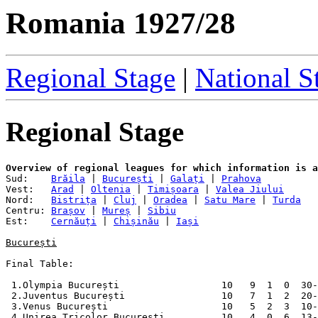
Romania 1927/28
Regional Stage
|
National S
Regional Stage
Overview of regional leagues for which information is a

Sud:    
Brăila
 | 
București
 | 
Galați
 | 
Prahova
Vest:   
Arad
 | 
Oltenia
 | 
Timișoara
 | 
Valea Jiului
Nord:   
Bistrița
 | 
Cluj
 | 
Oradea
 | 
Satu Mare
 | 
Turda
Centru: 
Brașov
 | 
Mureș
 | 
Sibiu
Est:    
Cernăuți
 | 
Chișinău
 | 
Iași
București
Final Table:

 1.Olympia București                  10   9  1  0  30-
 2.Juventus București                 10   7  1  2  20-
 3.Venus București                    10   5  2  3  10-
 4.Unirea Tricolor București          10   4  0  6  13-