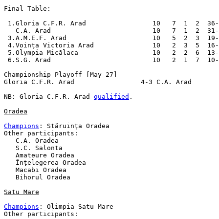
Final Table:

 1.Gloria C.F.R. Arad                 10   7  1  2  36-
   C.A. Arad                          10   7  1  2  31-
 3.A.M.E.F. Arad                      10   5  2  3  19-
 4.Voința Victoria Arad               10   2  3  5  16-
 5.Olympia Micălaca                   10   2  2  6  13-
 6.S.G. Arad                          10   2  1  7  10-
Championship Playoff [May 27]

Gloria C.F.R. Arad                 4-3 C.A. Arad       
NB: Gloria C.F.R. Arad 
qualified
.

Oradea
Champions
: Stăruința Oradea

Other participants:

   C.A. Oradea

   S.C. Salonta

   Amateure Oradea

   Înțelegerea Oradea

   Macabi Oradea

   Bihorul Oradea

Satu Mare
Champions
: Olimpia Satu Mare

Other participants:
