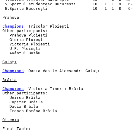
 5.Sportul studențesc București       10   1  1  8   6-
 6.Sparta București                   10   1  1  8   6-
Prahova
Champions
: Tricolor Ploiești

Other participants:

   Prahova Ploiești

   Gloria Ploiești

   Victoria Ploiești

   U.F. Ploiești

   Avântul Buzău

Galați
Champions
: Dacia Vasile Alecsandri Galați 

Brăila
Champions
: Victoria Tinerii Brăila

Other participants:

   Unirea Brăila

   Jupiter Brăila

   Dacia Brăila

   Franco Româna Brăila

Oltenia
Final Table:
