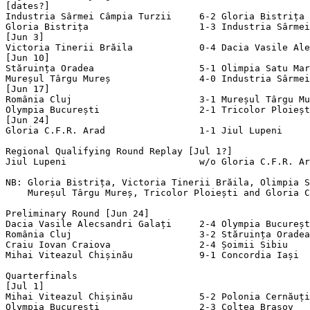
[dates?]

Industria Sârmei Câmpia Turzii     6-2 Gloria Bistrița 
Gloria Bistrița                    1-3 Industria Sârmei
[Jun 3]

Victoria Tinerii Brăila            0-4 Dacia Vasile Ale
[Jun 10]

Stăruința Oradea                   5-1 Olimpia Satu Mar
Mureșul Târgu Mureș                4-0 Industria Sârmei
[Jun 17]

România Cluj                       3-1 Mureșul Târgu Mu
Olympia București                  2-1 Tricolor Ploieșt
[Jun 24]

Gloria C.F.R. Arad                 1-1 Jiul Lupeni     
Regional Qualifying Round Replay [Jul 1?]

Jiul Lupeni                        w/o Gloria C.F.R. Ar
NB: Gloria Bistrița, Victoria Tinerii Brăila, Olimpia S
    Mureșul Târgu Mureș, Tricolor Ploiești and Gloria C
Preliminary Round [Jun 24]

Dacia Vasile Alecsandri Galați     2-4 Olympia Bucureșt
România Cluj                       3-2 Stăruința Oradea
Craiu Iovan Craiova                2-4 Șoimii Sibiu    
Mihai Viteazul Chișinău            9-1 Concordia Iași  
Quarterfinals

[Jul 1]

Mihai Viteazul Chișinău            5-2 Polonia Cernăuți
Olympia București                  2-3 Colțea Brașov   