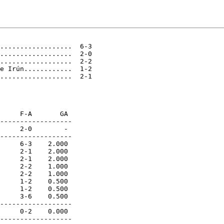
..................  6-3

..................  2-0

..................  2-2

e Irún............  1-2

..................  2-1

     F-A       GA

------------------

     2-0        -

------------------

     6-3    2.000

     2-1    2.000

     2-1    2.000

     2-2    1.000

     2-2    1.000

     1-2    0.500

     1-2    0.500

     3-6    0.500

------------------

     0-2    0.000

------------------
