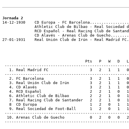
Jornada 2

14-12-1930    CD Europa - FC Barcelona.................
              Athletic Club de Bilbao - Real Sociedad d
              RCD Español - Real Racing Club de Santand
              CD Alavés - Arenas Club de Guecho........
27-01-1931    Real Unión Club de Irún - Real Madrid FC.
                                    Pts   P   W   D   L
 ------------------------------------------------------
   1. Real Madrid FC                  3   2   1   1   0
 ------------------------------------------------------
   2. FC Barcelona                    3   2   1   1   0
   3. Real Unión Club de Irún         3   2   1   1   0
   4. CD Alavés                       3   2   1   1   0
   4. RCD Español                     2   2   1   0   1
   6. Athletic Club de Bilbao         2   2   1   0   1
   7. Real Racing Club de Santander   2   2   1   0   1
   8  CD Europa                       1   2   0   1   1
   9. Real Sociedad de Foot-Ball      1   2   0   1   1
 ------------------------------------------------------
  10. Arenas Club de Guecho           0   2   0   0   2
 ------------------------------------------------------