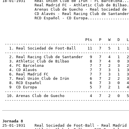

18-01-1931    Real Unión Club de Irún - FC Barcelona...
              Real Madrid FC - Athletic Club de Bilbao.
              Arenas Club de Guecho - Real Sociedad de 
              CD Alavés - Real Racing Club de Santander
              RCD Español - CD Europa..................
                                    Pts   P   W   D   L
 ------------------------------------------------------
   1. Real Sociedad de Foot-Ball     11   7   5   1   1
 ------------------------------------------------------
   2. Real Racing Club de Santander   9   7   4   1   2
   3. Athletic Club de Bilbao         8   7   4   0   3
   4. FC Barcelona                    7   7   2   3   2
   4. CD Alavés                       7   7   3   1   3
   6. Real Madrid FC                  7   7   3   1   3
   7. Real Unión Club de Irún         6   7   2   2   3
   8. RCD Español                     6   7   3   0   4
   9  CD Europa                       5   7   2   1   4
 ------------------------------------------------------
  10. Arenas Club de Guecho           4   7   2   0   5
 ------------------------------------------------------
Jornada 8

25-01-1931    Real Sociedad de Foot-Ball - Real Madrid 