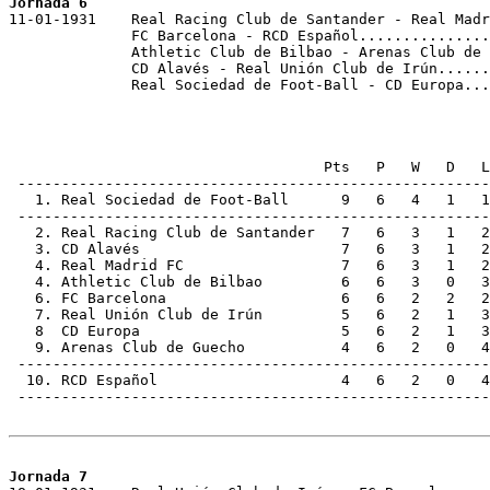
Jornada 6

11-01-1931    Real Racing Club de Santander - Real Madr
              FC Barcelona - RCD Español...............
              Athletic Club de Bilbao - Arenas Club de 
              CD Alavés - Real Unión Club de Irún......
              Real Sociedad de Foot-Ball - CD Europa...
                                    Pts   P   W   D   L
 ------------------------------------------------------
   1. Real Sociedad de Foot-Ball      9   6   4   1   1
 ------------------------------------------------------
   2. Real Racing Club de Santander   7   6   3   1   2
   3. CD Alavés                       7   6   3   1   2
   4. Real Madrid FC                  7   6   3   1   2
   4. Athletic Club de Bilbao         6   6   3   0   3
   6. FC Barcelona                    6   6   2   2   2
   7. Real Unión Club de Irún         5   6   2   1   3
   8  CD Europa                       5   6   2   1   3
   9. Arenas Club de Guecho           4   6   2   0   4
 ------------------------------------------------------
  10. RCD Español                     4   6   2   0   4
 ------------------------------------------------------
Jornada 7