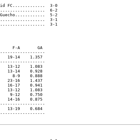
id FC.............  3-0

..................  6-2

Guecho............  5-2

..................  3-1

..................  3-1

     F-A       GA

------------------

   19-14    1.357

------------------

   13-12    1.083

   13-14    0.928

     8-9    0.888

   23-16    1.437

   16-17    0.941

   13-12    1.083

    9-12    0.750

   14-16    0.875

------------------

   13-19    0.684

------------------
