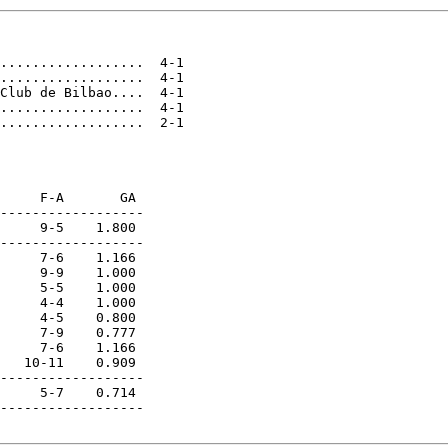
..................  4-1

..................  4-1

Club de Bilbao....  4-1

..................  4-1

..................  2-1

     F-A       GA

------------------

     9-5    1.800

------------------

     7-6    1.166

     9-9    1.000

     5-5    1.000

     4-4    1.000

     4-5    0.800

     7-9    0.777

     7-6    1.166

   10-11    0.909

------------------

     5-7    0.714

------------------
