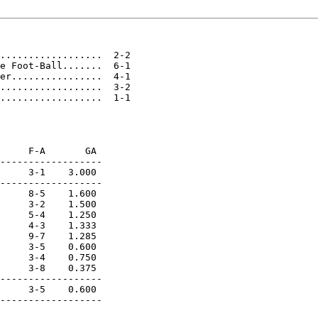
..................  2-2

e Foot-Ball.......  6-1

er................  4-1

..................  3-2

..................  1-1

     F-A       GA

------------------

     3-1    3.000

------------------

     8-5    1.600

     3-2    1.500

     5-4    1.250

     4-3    1.333

     9-7    1.285

     3-5    0.600

     3-4    0.750

     3-8    0.375

------------------

     3-5    0.600

------------------
