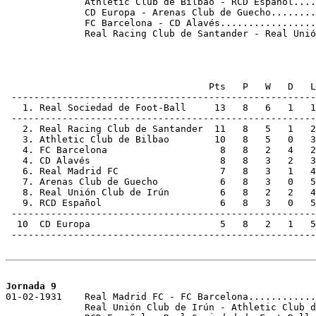
              Athletic Club de Bilbao - RCD Español....
              CD Europa - Arenas Club de Guecho........
              FC Barcelona - CD Alavés.................
              Real Racing Club de Santander - Real Unió
                                    Pts   P   W   D   L
 ------------------------------------------------------
   1. Real Sociedad de Foot-Ball     13   8   6   1   1
 ------------------------------------------------------
   2. Real Racing Club de Santander  11   8   5   1   2
   3. Athletic Club de Bilbao        10   8   5   0   3
   4. FC Barcelona                    8   8   2   4   2
   4. CD Alavés                       8   8   3   2   3
   6. Real Madrid FC                  7   8   3   1   4
   7. Arenas Club de Guecho           6   8   3   0   5
   8. Real Unión Club de Irún         6   8   2   2   4
   9. RCD Español                     6   8   3   0   5
 ------------------------------------------------------
  10  CD Europa                       5   8   2   1   5
 ------------------------------------------------------
Jornada 9

01-02-1931    Real Madrid FC - FC Barcelona............
              Real Unión Club de Irún - Athletic Club d