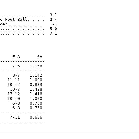
..................  3-1

e Foot-Ball.......  2-4

der...............  1-1

..................  5-0

..................  7-1

     F-A       GA

------------------

     7-6    1.166

------------------

     8-7    1.142

   11-11    1.000

   10-12    0.833

    10-7    1.428

   17-12    1.416

   10-10    1.000

     6-8    0.750

     6-8    0.750

------------------

    7-11    0.636

------------------
