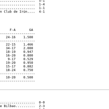
..................  5-1

..................  1-4

..................  1-1

n Club de Irún....  4-1

     F-A       GA

------------------

   24-16    1.500

------------------

   22-15    1.466

   34-17    2.000

   18-19    0.947

   16-20    0.800

    9-17    0.529

   19-20    0.950

   15-17    0.882

   18-24    0.750

------------------

   10-20    0.500

------------------

..................  0-0

e Bilbao..........  2-3
