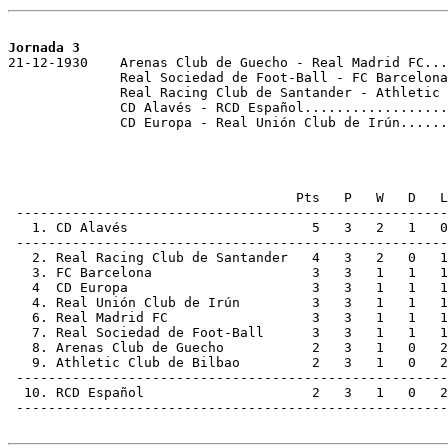
Jornada 3

21-12-1930    Arenas Club de Guecho - Real Madrid FC...
              Real Sociedad de Foot-Ball - FC Barcelona
              Real Racing Club de Santander - Athletic 
              CD Alavés - RCD Español..................
              CD Europa - Real Unión Club de Irún......
                                    Pts   P   W   D   L
 ------------------------------------------------------
   1. CD Alavés                       5   3   2   1   0
 ------------------------------------------------------
   2. Real Racing Club de Santander   4   3   2   0   1
   3. FC Barcelona                    3   3   1   1   1
   4  CD Europa                       3   3   1   1   1
   4. Real Unión Club de Irún         3   3   1   1   1
   6. Real Madrid FC                  3   3   1   1   1
   7. Real Sociedad de Foot-Ball      3   3   1   1   1
   8. Arenas Club de Guecho           2   3   1   0   2
   9. Athletic Club de Bilbao         2   3   1   0   2
 ------------------------------------------------------
  10. RCD Español                     2   3   1   0   2
 ------------------------------------------------------