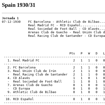
Spain 1930/31
Jornada 1

07-12-1930    FC Barcelona - Athletic Club de Bilbao...
              Real Madrid FC - RCD Español.............
              Real Sociedad de Foot-Ball - CD Alavés...
              Arenas Club de Guecho - Real Unión Club d
              Real Racing Club de Santander - CD Europa
                                    Pts   P   W   D   L
 ------------------------------------------------------
   1. Real Madrid FC                  2   1   1   0   0
 ------------------------------------------------------
   2. FC Barcelona                    2   1   1   0   0
   3. Real Unión Club de Irún         2   1   1   0   0
   -  Real Racing Club de Santander   2   1   1   0   0
   4. CD Alavés                       1   1   0   1   0
   -  Real Sociedad de Foot-Ball      1   1   0   1   0
   7. Arenas Club de Guecho           0   1   0   0   1
   -  CD Europa                       0   1   0   0   1
   9. Athletic Club de Bilbao         0   1   0   0   1
 ------------------------------------------------------
  10. RCD Español                     0   1   0   0   1
 ------------------------------------------------------