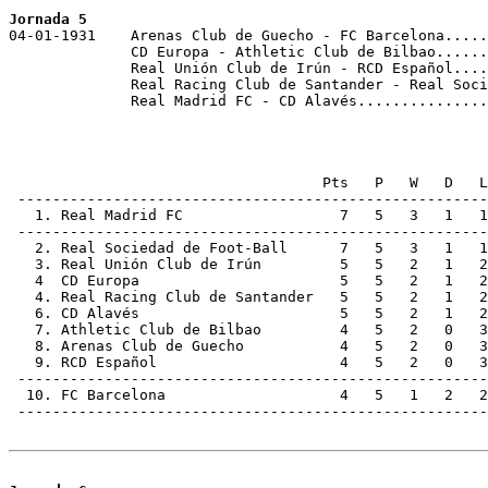
Jornada 5

04-01-1931    Arenas Club de Guecho - FC Barcelona.....
              CD Europa - Athletic Club de Bilbao......
              Real Unión Club de Irún - RCD Español....
              Real Racing Club de Santander - Real Soci
              Real Madrid FC - CD Alavés...............
                                    Pts   P   W   D   L
 ------------------------------------------------------
   1. Real Madrid FC                  7   5   3   1   1
 ------------------------------------------------------
   2. Real Sociedad de Foot-Ball      7   5   3   1   1
   3. Real Unión Club de Irún         5   5   2   1   2
   4  CD Europa                       5   5   2   1   2
   4. Real Racing Club de Santander   5   5   2   1   2
   6. CD Alavés                       5   5   2   1   2
   7. Athletic Club de Bilbao         4   5   2   0   3
   8. Arenas Club de Guecho           4   5   2   0   3
   9. RCD Español                     4   5   2   0   3
 ------------------------------------------------------
  10. FC Barcelona                    4   5   1   2   2
 ------------------------------------------------------