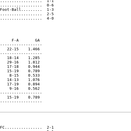
..................  1-1

..................  0-6

Foot-Ball.........  1-3

..................  2-5

..................  4-0

     F-A       GA

------------------

   22-15    1.466

------------------

   18-14    1.285

   29-16    1.812

   17-18    0.944

   15-19    0.789

    8-15    0.533

   14-13    1.076

   17-19    0.894

    9-16    0.562

------------------

   15-19    0.789

------------------

FC................  2-1
