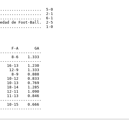
..................  5-0

..................  2-1

..................  6-1

edad de Foot-Ball.  2-5

..................  1-0

     F-A       GA

------------------

     8-6    1.333

------------------

   16-13    1.230

    12-9    1.333

     8-9    0.888

   10-12    0.833

   10-13    0.769

   18-14    1.285

   12-11    1.090

   11-13    0.846

------------------

   10-15    0.666

------------------
