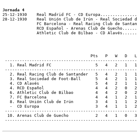
Jornada 4

25-12-1930    Real Madrid FC - CD Europa...............
28-12-1930    Real Unión Club de Irún - Real Sociedad d
              FC Barcelona - Real Racing Club de Santan
              RCD Español - Arenas Club de Guecho......
              Athletic Club de Bilbao - CD Alavés......
                                    Pts   P   W   D   L
 ------------------------------------------------------
   1. Real Madrid FC                  5   4   2   1   1
 ------------------------------------------------------
   2. Real Racing Club de Santander   5   4   2   1   1
   3. Real Sociedad de Foot-Ball      5   4   2   1   1
   4. CD Alavés                       5   4   2   1   1
   4. RCD Español                     4   4   2   0   2
   6. Athletic Club de Bilbao         4   4   2   0   2
   7. FC Barcelona                    4   4   1   2   1
   8. Real Unión Club de Irún         3   4   1   1   2
   -  CD Europa                       3   4   1   1   2
 ------------------------------------------------------
  10. Arenas Club de Guecho           2   4   1   0   3
 ------------------------------------------------------