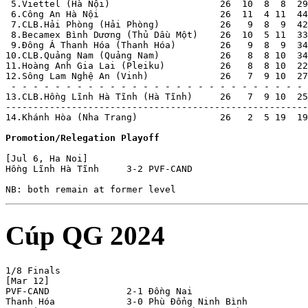
-------------------------------------------------------
14.Khánh Hòa (Nha Trang)               26   2  5 19  19
Promotion/Relegation Playoff
[Jul 6, Ha Noi]

Hồng Lĩnh Hà Tĩnh     3-2 PVF-CAND              

Cúp QG 2024
1/8 Finals

[Mar 12]

PVF-CAND              2-1 Đồng Nai              

Thanh Hóa             3-0 Phù Đổng Ninh Bình     
