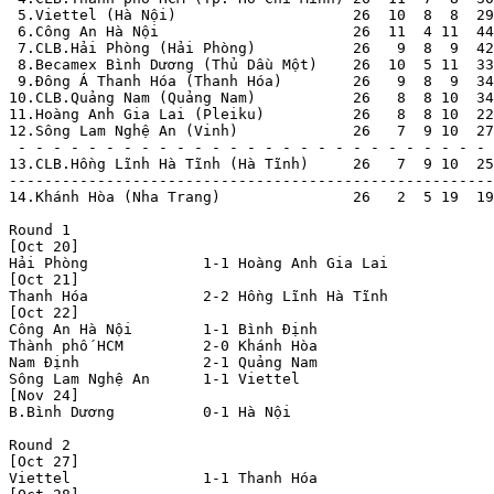
 5.Viettel (Hà Nội)                    26  10  8  8  29
 6.Công An Hà Nội                      26  11  4 11  44
 7.CLB.Hải Phòng (Hải Phòng)           26   9  8  9  42
 8.Becamex Bình Dương (Thủ Dầu Một)    26  10  5 11  33
 9.Ðông Á Thanh Hóa (Thanh Hóa)        26   9  8  9  34
10.CLB.Quảng Nam (Quảng Nam)           26   8  8 10  34
11.Hoàng Anh Gia Lai (Pleiku)          26   8  8 10  22
12.Sông Lam Nghệ An (Vinh)             26   7  9 10  27
 - - - - - - - - - - - - - - - - - - - - - - - - - - - 
13.CLB.Hồng Lĩnh Hà Tĩnh (Hà Tĩnh)     26   7  9 10  25