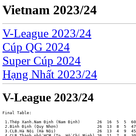
Vietnam 2023/24
V-League 2023/24
Cúp QG 2024
Super Cúp 2024
Hạng Nhất 2023/24
V-League 2023/24
Final Table:

 1.Thép Xanh.Nam Định (Nam Định)       26  16  5  5  60
 2.Bình Định (Quy Nhơn)                26  13  8  5  47
 3.CLB.Hà Nội (Hà Nội)                 26  13  4  9  45
 4.CLB.Thành phố HCM (Tp. Hồ Chí Minh) 26  11  7  8  30