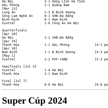
Hà Nội                2-1 Hồng Lĩnh Hà Tĩnh     

Hải Phòng             2-1 Quảng Nam             

[Mar 13]

Long An               1-3 B.Bình Dương          

Sông Lam Nghệ An      0-1 SHB.Đà Nẵng           

Bình Định             0-1 Nam Định              

Viettel               1-0 Công An Hà Nội        

Quarterfinals

[Apr 28]

Hà Nội                2-1 SHB.Đà Nẵng           

[Apr 29]

Thanh Hóa             1-1 Hải Phòng             [4-2 pe
[Apr 30]

Nam Định              1-1 B.Bình Dương          [4-3 pe
[May 1]

Viettel               2-2 PVF-CAND              [5-3 pe
Semifinals [Jul 4]

Viettel               1-4 Hà Nội                

Thanh Hóa             2-1 Nam Định              

Final [Jul 7]

Super Cúp 2024