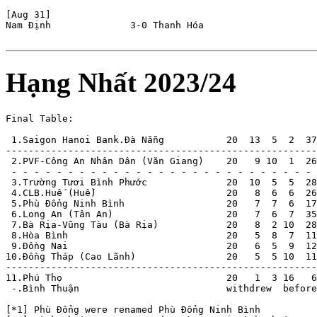
[Aug 31]

Nam Định              3-0 Thanh Hóa             

Hạng Nhất 2023/24
Final Table:

 1.Saigon Hanoi Bank.Đà Nẵng           20  13  5  2  37
-------------------------------------------------------
 2.PVF-Công An Nhân Dân (Văn Giang)    20   9 10  1  26
 - - - - - - - - - - - - - - - - - - - - - - - - - - - 
 3.Trường Tươi Bình Phước              20  10  5  5  28
 4.CLB.Huế (Huế)                       20   8  6  6  26
 5.Phù Đổng Ninh Bình                  20   7  7  6  17
 6.Long An (Tân An)                    20   7  6  7  35
 7.Bà Rịa-Vũng Tàu (Bà Rịa)            20   8  2 10  28
 8.Hòa Bình                            20   5  8  7  11
 9.Đồng Nai                            20   6  5  9  12
10.Đồng Tháp (Cao Lãnh)                20   5  5 10  11
-------------------------------------------------------
11.Phú Thọ                             20   1  3 16   6
 -.Bình Thuận                          withdrew  before
[*1] Phù Đổng were renamed Phù Đổng Ninh Bình
