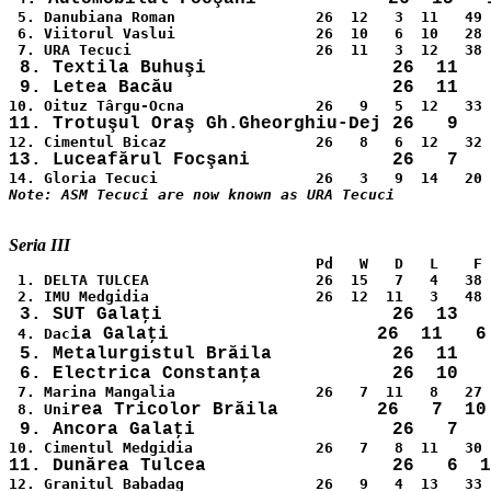
 5. Danubiana Roman                26  12   3  11   49 
 6. Viitorul Vaslui                26  10   6  10   28 
 8. Textila Buhuşi                 26  11   
                                   Pd   W   D   L    F 
 1. DELTA TULCEA                   26  15   7   4   38 
ia Galaţi                   26  11   6 
 4. Dac
 5. Metalurgistul Brăila           26  11   
 7. Marina Mangalia                26   7  11   8   27 
rea Tricolor Brăila         26   7  10 
 8. Uni