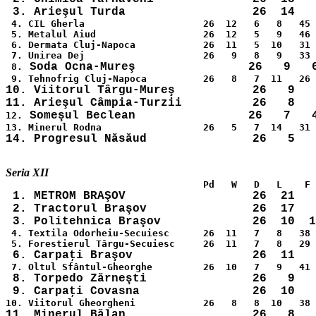
 4. CIL Gherla                     26  12   6   8   45 
 5. Metalul Aiud                   26  12   5   9   46 
 6. Dermata Cluj-Napoca            26  11   5  10   31 
 7. Unirea Dej                     26   9   8   9   33 
 8.
10. Viitorul Târgu-Mureş           26   9   
12.
 1. METROM BRAŞOV                  26  21   
 2. Tractorul Braşov               26  17   
 4. Textila Odorheiu-Secuiesc      26  11   7   8   38 
 8. Torpedo Zărneşti               26   9   