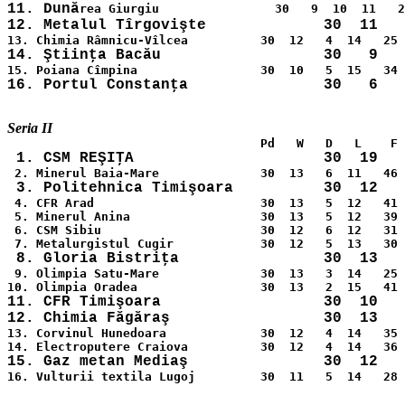
11. Dună
 1. CSM REŞIŢA                     30  19   
 4. CFR Arad	                   30  13   5  12   41  43   31

 5. Minerul Anina                  30  13   5  12   39 
 6. CSM Sibiu                      30  12   6  12   31 
 9. Olimpia Satu-Mare              30  13   3  14   25 
11. CFR Timişoara                  30  10   
13. Corvinul Hunedoara             30  12   4  14   35 
16. Vulturii textila Lugoj         30  11   5  14   28 