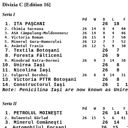
 2. Chimia Suceava                 26  14   8   4   40 
 3. ASA Câmpulung-Moldovenesc      26  14   8   4   46 
 4. Victoria Roman                 26  15   4   7   50 
 5. Minerul Gura-Humorului         26  12   7   7   52 
 7. Textila Botoşani               26   7   
10. Unirea Iaşi                    26   8   
13. Victoria PTTR Botoşani         26   8   
 4