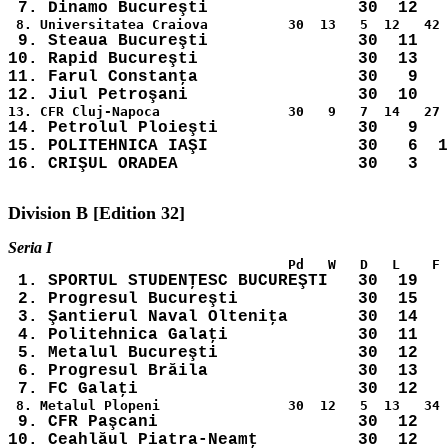
 9. Steaua Bucureşti               30  11   
10. Rapid Bucureşti                30  13   
11. Farul Constanţa                30   9   
14. Petrolul Ploieşti              30   9   
15. POLITEHNICA IAŞI               30   6  1
 1. SPORTUL STUDENŢESC BUCUREŞTI   30  19   
 2. Progresul Bucureşti            30  15   
 3. Şantierul Naval Olteniţa       30  14   
 4. Politehnica Galaţi             30  11   
 5. Metalul Bucureşti              30  12   
 6. Progresul Brăila               30  13   
 7. FC Galaţi                      30  12   
 9. CFR Paşcani                    30  12   
10. Ceahlăul Piatra-Neamţ          30  12   