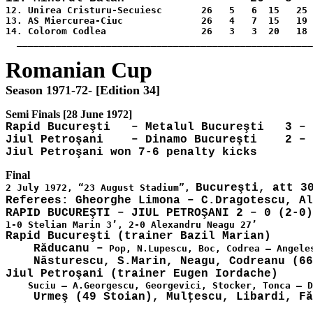
12. Unirea Cristuru-Secuiesc       26   5   6  15   25 
13. AS Miercurea-Ciuc              26   4   7  15   19 
14. Colorom Codlea                 26   3   3  20   18 
  _____________________________________________________
Rapid Bucureşti   – Metalul Bucureşti   3 – 
Jiul Petroşani    – Dinamo Bucureşti    2 – 
Bucureşti, att 30
2 July 1972, “23 August Stadium”, 
Referees: Gheorghe Limona – C.Dragotescu, Al
Rapid Bucureşti (trainer Bazil Marian)

    Răducanu –
    Năsturescu, S.Marin, Neagu, Codreanu (66