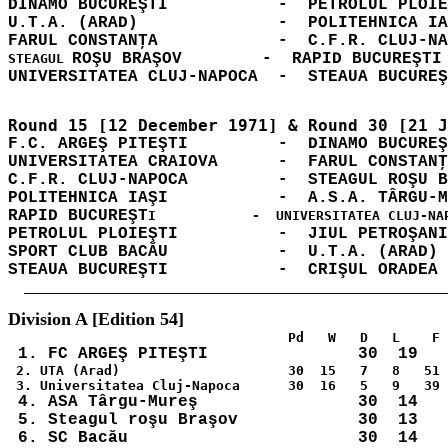
DINAMO BUCUREŞTI           -  PETROLUL PLOIE
U.T.A. (ARAD)              -  POLITEHNICA IA
ROŞU BRAŞOV        -  RAPID BUCUREŞTI 
STEAGUL 
F.C. ARGEŞ PITEŞTI         -  DINAMO BUCUREŞ
UNIVERSITATEA CRAIOVA      -  FARUL CONSTANŢ
C.F.R. CLUJ-NAPOCA         -  STEAGUL ROŞU B
POLITEHNICA IAŞI           -  A.S.A. TÂRGU-M
RAPID BUCUREŞT
PETROLUL PLOIEŞTI          -  JIUL PETROŞANI
SPORT CLUB BACĂU           -  U.T.A. (ARAD) 
STEAUA BUCUREŞTI           -  CRIŞUL ORADEA 
  _____________________________________________________
 2. UTA (Arad)                     30  15   7   8   51 
 4. ASA Târgu-Mureş                30  14   
 5. Steagul roşu Braşov            30  13   
 6. SC Bacău                       30  14   