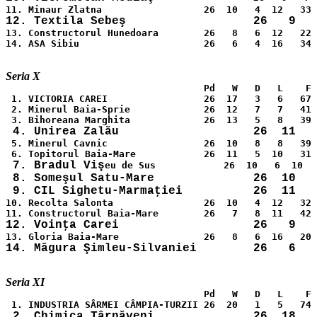
13. Constructorul Hunedoara        26   8   6  12   22 
14. ASA Sibiu                      26   6   4  16   34 
                                   Pd   W   D   L    F 
 1. VICTORIA CAREI                 26  17   3   6   67 
 2. Minerul Baia-Sprie             26  12   7   7   41 
 5. Minerul Cavnic                 26  10   8   8   39 
 7. Bradul Viş
 8. Someşul Satu-Mare              26  10   
10. Recolta Salonta                26  10   4  12   32 
                                   Pd   W   D   L    F 
 2. Chimica Târnăveni              26  18   