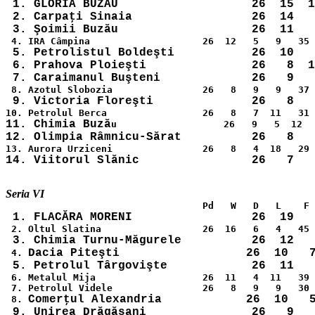
 1. GLORIA BUZĂU                   26  15  1
 2. Carpaţi Sinaia                 26  14   
 3. Şoimii Buzău                   26  11   
 5. Petrolistul Boldeşti           26  10   
 6. Prahova Ploieşti               26   8  1
 7. Caraimanul Buşteni             26   9   
11. Chimia Buză
Dacia Piteşti                  26  10   7
 4. 
 6. Metalul Mija                   26  11   4  11   39 
 7. Petrolul Videle                26   8   9   9   30 
Comerţul Alexandria            26  10   5
 8. 