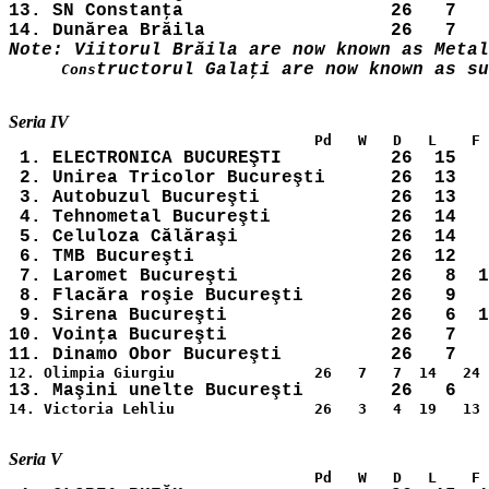
13. SN Constanţa                   26   7   
      Cons
 1. ELECTRONICA BUCUREŞTI          26  15   
 2. Unirea Tricolor Bucureşti      26  13   
 3. Autobuzul Bucureşti            26  13   
 4. Tehnometal Bucureşti           26  14   
 5. Celuloza Călăraşi              26  14   
 6. TMB Bucureşti                  26  12   
 7. Laromet Bucureşti              26   8  1
 8. Flacăra roşie Bucureşti        26   9   
 9. Sirena Bucureşti               26   6  1
10. Voinţa Bucureşti               26   7   
14. Victoria Lehliu                26   3   4  19   13 