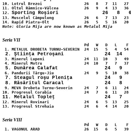
10. Lotrul Brezoi                  26   8   7  11   27 
11. Oltul Râmnicu-Vâlcea           26   9   4  13   36 
12. 
13. Muscelul Câmpulung             26   6   7  13   23 
                                   Pd   W   D   L    F 
 3. Minerul Lupeni                 24  11  10   3   49 
 7. Steagul roşu Pleniţa           24   9   
 9. MEVA Drobeta Turnu-Severin     24   7   6  11   24 
12. Minerul Rovinari               24   6   5  13   25 
13. Progresul Strehaia             24   6   4  14   20 
                                   Pd   W   D   L    F 