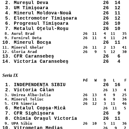
 2. Mureşul Deva                   26  14   
 3. UM Timişoara                   26  12   
 4. Minerul Moldova-Nouă           26  11   
 5. Electromotor Timişoara         26  12   
 6. Progresul Timişoara            26  10   
 8. Aurul Brad                     26  11   4  11   35 
11. Minerul Ghelar                 26  11   2  13   41 
13. CFR Caransebeş                 26   6   
 1. INDEPENDENŢA SIBIU             26  16   
 2. Victoria Călan                 
26  13   4 
 3. Unirea Alba-Iulia              26  13   4   9   25 
 4. Minerul Teliuc                 26  11   6   9   36 
 6. Metalul Copşa-Mică             
 7. CFR Sighişoara                 26   9   
10. Vitrometan Mediaş              
26   9   7 